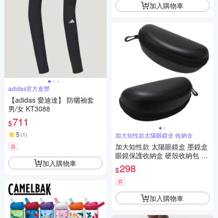
加入購物車
adidas官方直營
【adidas 愛迪達】 防曬袖套
男/女 KT3088
711
$
5
(
1
)
加大知性款太陽眼鏡盒 收納盒
加大知性款 太陽眼鏡盒 墨鏡盒
券
眼鏡保護收納盒 硬殼收納包 防
加入購物車
撞包(附掛勾)
298
$
券
加入購物車