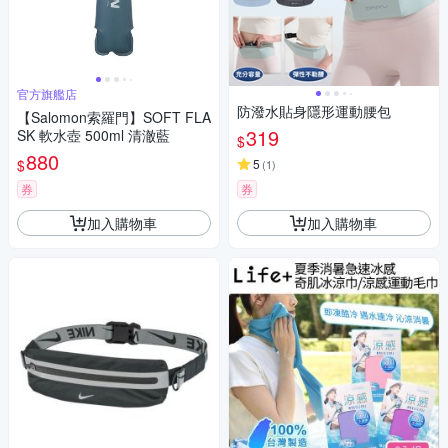
官方旗艦店
防潑水貼身隱形運動腰包
【Salomon索羅門】SOFT FLA
319
SK 軟水壺 500ml 清澈藍
$
880
$
5
(
1
)
券
券
加入購物車
加入購物車