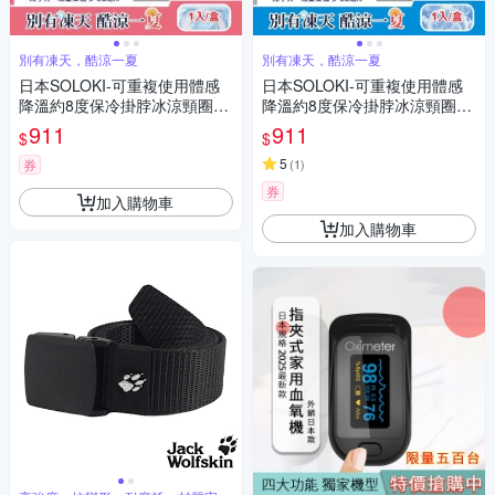
別有凍天，酷涼一夏
別有凍天，酷涼一夏
日本SOLOKI-可重複使用體感
日本SOLOKI-可重複使用體感
降溫約8度保冷掛脖冰涼頸圈1
降溫約8度保冷掛脖冰涼頸圈1
入/盒-粉色(大人小孩通用,免手
入/盒(大人小孩通用,免手持無
911
911
$
$
持無結露涼感環,預防中暑散熱
結露涼感環,預防中暑散熱冰敷
冰敷袋,室內戶外通勤)
袋,室內戶外通勤涼感巾)
5
券
(
1
)
券
加入購物車
加入購物車