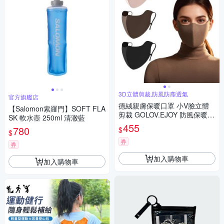
3D立體剪裁,防風防塵透氣
官方旗艦店
德絨親膚保暖口罩 小V臉立體
【Salomon索羅門】SOFT FLA
剪裁 GOLOV.EJOY 防風保暖面
SK 軟水壺 250ml 清澈藍
罩 口罩 騎車 自行車 登山 運動
455
780
$
$
旅遊 逛街 修飾臉型 秋冬防塵防
曬 透氣口罩(超值二入組)
券
券
加入購物車
加入購物車