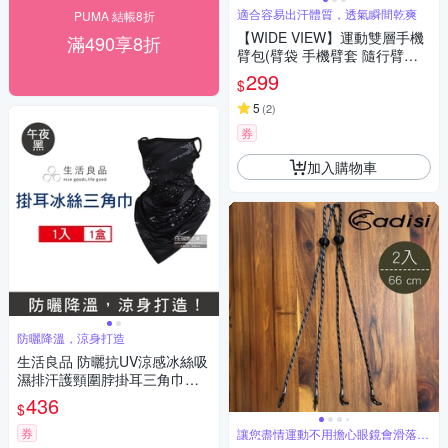
適合容易出汗體質，透氣瞬間乾爽
PUMA 結帳8折
【WIDE VIEW】運動雙層手機
滿490享8折
臂包(臂袋 手機臂套 隨行臂袋
跑步臂包 運動臂套 手機包 手腕
299
$
包防水/HUA-04)
5
(
2
)
券
加入購物車
防曬降溫，涼身打造
生活良品 防曬抗UV涼感冰絲吸
濕排汗護頸圍脖掛耳三角巾面
罩1入/袋 兩款可選 (騎車外送,
436
$
登山釣魚,運動遮陽蒙面口罩)
券
讓您盡情運動不用擔心眼鏡會滑落破
損