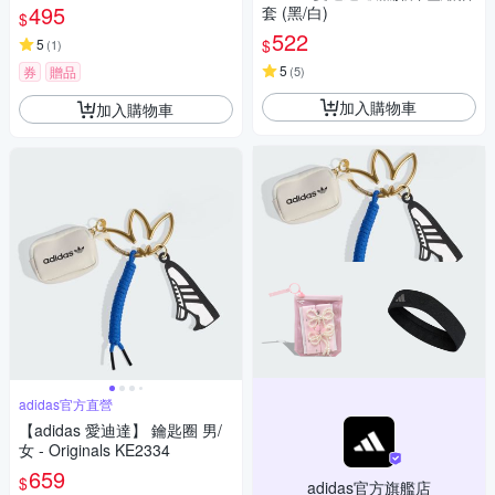
夥伴-多款任選
495
套 (黑/白)
$
522
$
5
(
1
)
5
券
贈品
(
5
)
加入購物車
加入購物車
adidas官方直營
【adidas 愛迪達】 鑰匙圈 男/
女 - Originals KE2334
659
$
adidas官方旗艦店