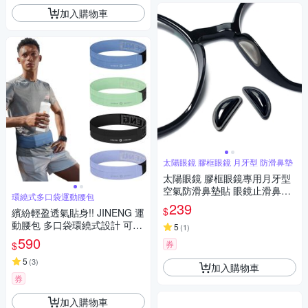
加入購物車
太陽眼鏡 膠框眼鏡 月牙型 防滑鼻墊
太陽眼鏡 膠框眼鏡專用月牙型
空氣防滑鼻墊貼 眼鏡止滑鼻墊
環繞式多口袋運動腰包
增高鼻墊 加高鼻托(三對6入)
239
$
繽紛輕盈透氣貼身!! JINENG 運
動腰包 多口袋環繞式設計 可放
5
(
1
)
小水壺 手機 鑰匙 隨身小物 跑
590
券
$
步 旅遊 健身 騎車 戶外 運動好
幫手
5
(
3
)
加入購物車
券
加入購物車