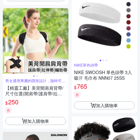
NIKE單色頭帶
NIKE SWOOSH 單色頭帶 3入
吸汗 毛巾布 NNN07 25SS
男女通用專屬的隱形設計，隨時可穿
戴
765
$
【精靈工廠】美背開肩肩背帶/
尺寸任選(開肩帶/護肩帶/拉伸
券
帶/輔助帶/隱形帶/健身背帶)(S0
250
$
138)
加入購物車
券
加入購物車