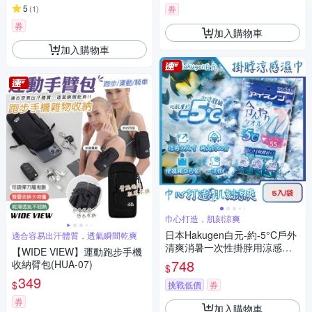
5
動遮陽蒙面口罩)
(
1
)
券
券
加入購物車
加入購物車
巾心打造，肌刻涼爽
日本Hakugen白元-約-5°C戶外
適合容易出汗體質，透氣瞬間乾爽
清爽消暑一次性掛脖用涼感濕
【WIDE VIEW】運動跑步手機
巾5入/藍袋(大尺寸55X30cm冰
748
收納臂包(HUA-07)
$
涼巾,脖圍冷領巾便攜隨身包,拋
349
$
棄式旅遊通勤運動巾)
挑戰低價
券
券
加入購物車