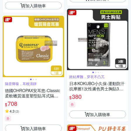
加入購物車
終結摩難，穿衣不凸兀
日本KOKUBO小久保-運動防汗
隔音降噪，耳根清靜
抗摩擦1次性膚色男士胸貼3對/
德國OHROPAX安耳悠-Classic
包KH-052(健身防水透氣圓形防
380
柔軟蠟質溫度塑型貼耳式隔音
$
護貼片,穿搭無痕隱形乳貼,輕薄
耳塞6對/黃盒(SNR 22dB降噪
708
$
遮色防凸點紳士貼)
券
規格,CE歐盟認證,靜音舒適保
護聽力,凡士林親膚耳塞)
4.3
(
2
)
加入購物車
券
加入購物車