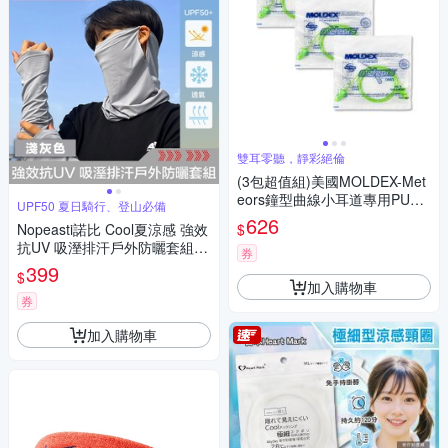
雙耳零聽，靜彩絕倫
(3包超值組)美國MOLDEX-Met
eors鐘型曲線小耳道專用PU慢
UPF50 夏日騎行、登山必備
回彈超靜音耳塞-型號6632帶線
626
$
Nopeasti諾比 Cool夏涼感 強效
版1對/包(小流星隔音助眠,NRR
抗UV 吸溼排汗戶外防曬套組
28dB降噪規格)
券
淺灰
399
$
加入購物車
券
加入購物車