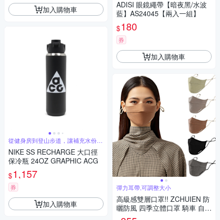
ADISI 眼鏡繩帶【暗夜黑/水波
加入購物車
藍】AS24045【兩入一組】
180
$
券
加入購物車
從健身房到登山步道，讓補充水份更
容易
NIKE SS RECHARGE 大口徑
保冷瓶 24OZ GRAPHIC ACG
1,157
$
券
彈力耳帶,可調整大小
高級感雙層口罩!! ZCHUIEN 防
加入購物車
曬防風 四季立體口罩 騎車 自行
車 登山 運動 旅遊 戶外 高爾夫