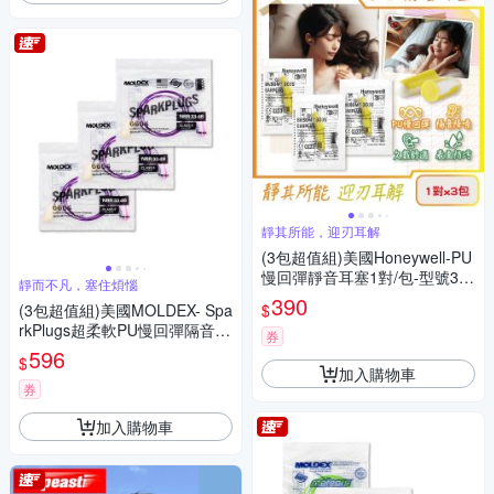
靜其所能，迎刃耳解
(3包超值組)美國Honeywell-PU
慢回彈靜音耳塞1對/包-型號30
靜而不凡，塞住煩惱
3S黃白色(HOWARD LEIGHT
390
$
(3包超值組)美國MOLDEX- Spa
小耳道隔音,BILSOM NRR29dB
rkPlugs超柔軟PU慢回彈隔音靜
防擾眠,歐盟認證保護聽力)
券
音耳塞-型號6654炫彩帶線版1
596
$
對/包(NRR33dB降噪規格,露營
加入購物車
助眠器,小耳道適用)
券
加入購物車