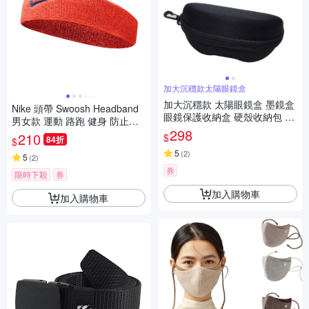
加大沉穩款太陽眼鏡盒
加大沉穩款 太陽眼鏡盒 墨鏡盒
Nike 頭帶 Swoosh Headband
眼鏡保護收納盒 硬殼收納包 防
男女款 運動 路跑 健身 防止頭
撞包(附掛勾)
298
髮干擾 吸汗 橘 藍 N00015448
210
$
84折
$
04OS
5
(
2
)
5
(
2
)
券
限時下殺
券
加入購物車
加入購物車