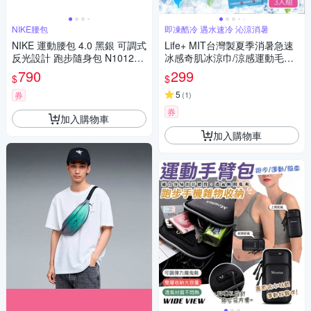
NIKE腰包
即凍酷冷 遇水速冷 沁涼消暑
NIKE 運動腰包 4.0 黑銀 可調式
Life+ MIT台灣製夏季消暑急速
反光設計 跑步隨身包 N101241
冰感奇肌冰涼巾/涼感運動毛巾/
7 25SS
涼感圍脖巾_3入/組(2款任選)
790
299
$
$
5
券
(
1
)
券
加入購物車
加入購物車