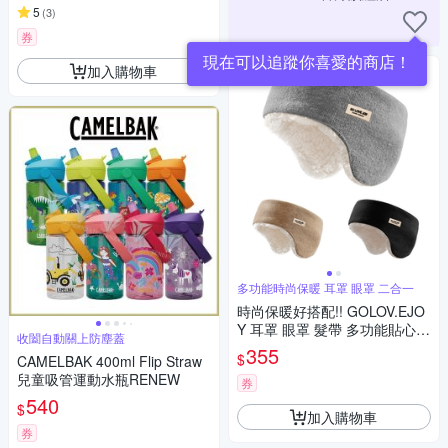
5
(
3
)
券
現在可以追蹤你喜愛的商店！
加入購物車
多功能時尚保暖 耳罩 眼罩 二合一
時尚保暖好搭配!! GOLOV.EJO
Y 耳罩 眼罩 髮帶 多功能貼心設
收闔自動關上防塵蓋
計 防寒防風 登山 運動 慢跑 購
355
$
CAMELBAK 400ml Flip Straw
物逛街 化妝 居家休閒 舒適高彈
兒童吸管運動水瓶RENEW
性
券
540
$
加入購物車
券