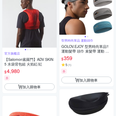
型男時尚單品 運動頭巾
GOLOV.EJOY 型男時尚單品!!
運動髮帶 頭巾 束髮帶 運動 健
官方旗艦店
身 跑步 騎自行車 瑜珈 籃球 高
359
$
【Salomon索羅門】ADV SKIN
爾夫 吸濕排汗 透氣速乾 彈性佳
5 水袋背包組 火焰紅/紅
吸汗止汗頭帶
5
(
1
)
4,980
券
$
券
加入購物車
加入購物車