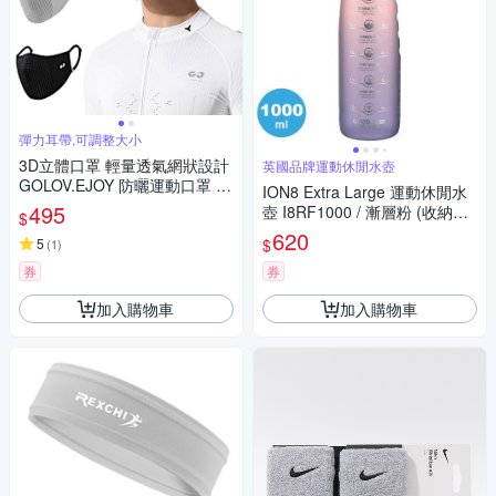
彈力耳帶,可調整大小
3D立體口罩 輕量透氣網狀設計
英國品牌運動休閒水壺
GOLOV.EJOY 防曬運動口罩 騎
ION8 Extra Large 運動休閒水
車 自行車 跑步 高爾夫 登山 戶
495
壺 I8RF1000 / 漸層粉 (收納扣
$
外 親膚舒適有質感 防塵 涼感口
環)
620
$
罩 超值2入組!!
5
(
1
)
券
券
加入購物車
加入購物車