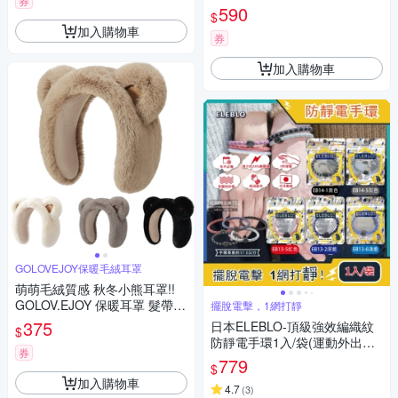
券
納7.2吋以下手機 跑步 旅遊 健
590
$
身 騎車 戶外 鑰匙 卡片證件 隨
加入購物車
身物品收納
券
加入購物車
GOLOVEJOY保暖毛絨耳罩
萌萌毛絨質感 秋冬小熊耳罩!!
GOLOV.EJOY 保暖耳罩 髮帶
擺脫電擊，1網打靜
頭帶 髮箍 防寒防風 登山 運動
375
日本ELEBLO-頂級強效編織紋
$
自行車 慢跑 逛街 戶外 化妝 舒
防靜電手環1入/袋(運動外出隨
適有彈性 造型可愛立耳耳罩
券
身除靜電手環腕帶,輕量穿脫方
779
$
便時尚百搭)
加入購物車
4.7
(
3
)