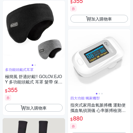
355
$
逛街 修飾臉型 清爽透氣口罩
券
加入購物車
多功能頭戴式耳罩
極簡風 舒適好戴!! GOLOV.EJO
Y 多功能頭戴式 耳罩 髮帶 保暖
防寒好實用 騎車 跑步 騎自行車
355
$
登山 戶外活動 運動好幫手 百搭
舒適
券
四大功能 獨家機型
指夾式家用血氧脈搏機 運動便
加入購物車
攜血氧偵測儀 心率脈搏檢測儀
（白）
880
$
券