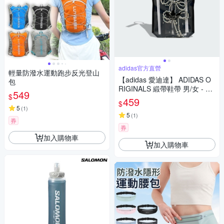
adidas官方直營
輕量防潑水運動跑步反光登山
【adidas 愛迪達】 ADIDAS O
包
RIGINALS 緞帶鞋帶 男/女 - Ori
549
$
ginals KG7131
459
$
5
(
1
)
5
(
1
)
券
券
加入購物車
加入購物車