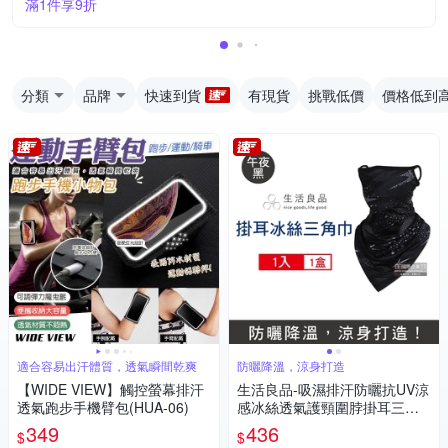
滿1件享9折
分類
品牌
快速到貨
有現貨
挑戰低價
價格低到
適合容易出汗體質，透氣瞬間乾爽
防曬降溫，涼身打造
【WIDE VIEW】觸控螢幕排汗
生活良品-吸濕排汗防曬抗UV涼
透氣跑步手機臂包(HUA-06)
感冰絲透氣護頸圍脖掛耳三角
巾面罩1入/袋 2款可選 (騎車外
349
436
$
$
送,登山釣魚,環島路跑,高爾夫運