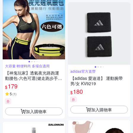
大容量 輕便時尚 多場合適用
adidas官方直營
【神鬼玩家】透氣夜光路跑運
動腰包-六色可選(健走跑步手機
【adidas 愛迪達】 運動腕帶
腰包 防盜腰包 霹靂腰包 適用7
男/女 KV9219
179
$
吋以下手機)
180
$
5
(
1
)
券
券
加入購物車
加入購物車