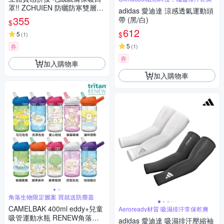
罩!! ZCHUIEN 防曬防寒雙層口
adidas 愛迪達 涼感透氣運動頭
罩 騎車 自行車 登山 運動 休閒
355
帶 (黑/白)
$
旅遊 逛街 修飾臉型 秋冬防風透
612
$
氣保暖口罩
5
(
1
)
5
券
(
1
)
券
加入購物車
加入購物車
角落生物限定圖案 買就送防塵蓋
CAMELBAK 400ml eddy+兒童
Aeroready材質 吸濕排汗常保乾爽
吸管運動水瓶 RENEW角落小
adidas 愛迪達 吸濕排汗壓縮袖