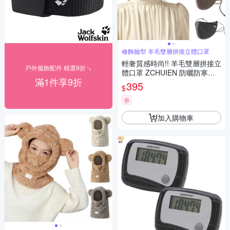
修飾臉型 羊毛雙層拼接立體口罩
輕奢質感時尚!! 羊毛雙層拼接立
戶外服飾配件 精選9折↘
體口罩 ZCHUIEN 防曬防寒雙
滿1件享9折
層口罩 騎車 自行車 登山 運動
395
$
旅遊 逛街 修飾臉型 秋冬防風透
氣保暖口罩
券
加入購物車