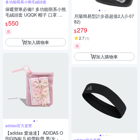
多功能萌系小熊毛絨頭套
保暖禦寒必備!! 多功能萌系小熊
毛絨頭套 UQQK 帽子 口罩 耳
月陽簡易型計步器超值2入(I-07
罩 面罩 頭帶 脖圍 防風防寒 慢
550
82)
$
跑 騎自行車 登山 滑雪 戶外 居
279
$
家 柔軟親膚百搭 秋冬保暖頭套
券
2.7
(
1
)
加入購物車
券
加入購物車
adidas官方直營
【adidas 愛迪達】 ADIDAS O
RIGINALS 緞帶鞋帶 男/女 - Ori
adidas官方直營