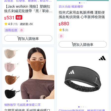
高強度、抗變形、耐磨耗，材質牢固
耐用
【Jack wolfskin 飛狼】塑鋼扣
四大功能 獨家機型
狼爪刺繡尼龍腰帶『黑 / 軍綠 /
指夾式家用血氧脈搏機 運動便
深藍 / 咖啡 / 卡其』
531
攜血氧偵測儀 心率脈搏檢測儀
9折
$
880
$
4.9
(
15
)
總銷量>50
5
挑戰低價
券
(
3
)
券
加入購物車
加入購物車
修飾臉型 毛絨親膚保暖口罩
立體質感拼接 毛絨親膚保暖口
Climacool散熱科技，極速排汗乾爽