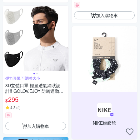
券
加入購物車
彈力耳帶,可調整大小
3D立體口罩 輕量透氣網狀設
計!! GOLOV.EJOY 防曬運動口
罩 騎車 自行車 跑步 高爾夫 登
295
$
山 戶外 運動 防塵 親膚舒適有
質感 涼感口罩
4.3
(
2
)
券
NIKE旗艦館
加入購物車