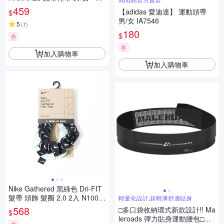
ginals KG7130
459
【adidas 愛迪達】 運動頭帶
$
男/女 IA7546
5
(
1
)
180
$
券
券
加入購物車
加入購物車
Nike Gathered 黑綠色 Dri-FIT
髮帶 頭飾 髮圈 2.0 2入 N1002
輕量化設計,超輕薄舒適貼身
455053OS
568
□多口袋收納環式新款設計!! Ma
$
leroads 彈力貼身運動腰包□容