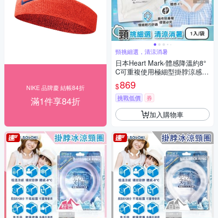
頸挑細選，清涼消暑
日本Heart Mark-體感降溫約8°
C可重複使用極細型掛脖涼感頸
圈1入/袋(KK物產免手持消暑冰
869
$
NIKE 品牌慶 結帳84折
敷頸環,頸部輕巧舒適,室內戶外
沁涼持久約120分)
挑戰低價
券
滿1件享84折
加入購物車