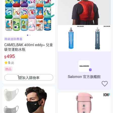
買就送防塵蓋
CAMELBAK 400ml eddy+ 兒童
吸管運動水瓶
495
$
5
(
2
)
贈品
Salomon 官方旗艦館
加入購物車