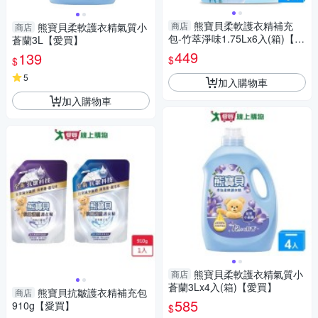
熊寶貝柔軟護衣精補充
商店
熊寶貝柔軟護衣精氣質小
商店
包-竹萃淨味1.75Lx6入(箱)【愛
蒼蘭3L【愛買】
買】
449
139
$
$
5
加入購物車
加入購物車
熊寶貝柔軟護衣精氣質小
商店
蒼蘭3Lx4入(箱)【愛買】
熊寶貝抗皺護衣精補充包
商店
585
910g【愛買】
$