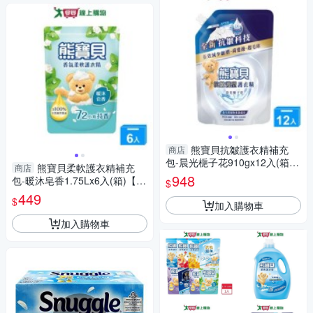
熊寶貝抗皺護衣精補充
商店
包-晨光梔子花910gx12入(箱)
熊寶貝柔軟護衣精補充
商店
【愛買】
948
包-暖沐皂香1.75Lx6入(箱)【愛
$
買】
449
$
加入購物車
加入購物車