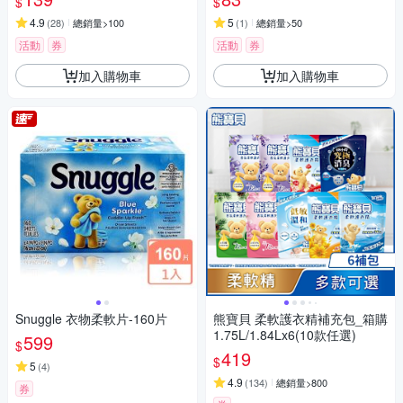
$
$
4.9
5
(
28
)
總銷量>100
(
1
)
總銷量>50
活動
券
活動
券
加入購物車
加入購物車
Snuggle 衣物柔軟片-160片
熊寶貝 柔軟護衣精補充包_箱購
1.75L/1.84Lx6(10款任選)
599
$
419
$
5
(
4
)
4.9
(
134
)
總銷量>800
券