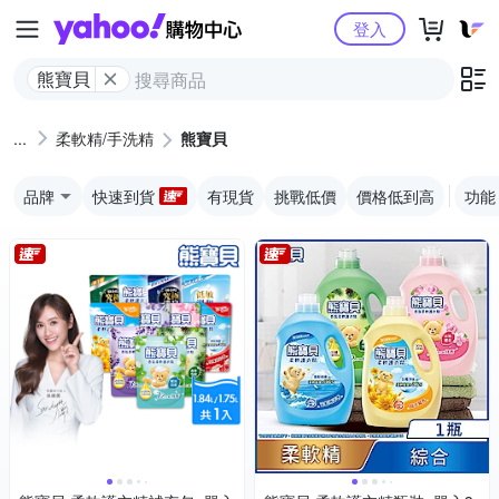
Yahoo購物中心
登入
熊寶貝
柔軟精/手洗精
熊寶貝
品牌
快速到貨
有現貨
挑戰低價
價格低到高
功能