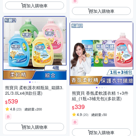
券
加入購物車
加入購物車
熊寶貝 柔軟護衣精瓶裝_箱購3.
2L/3.0Lx4(8款任選)
熊寶貝 香氛柔軟護衣精 1+3件
組_(1瓶+3補充包)(多款選)
539
$
339
$
4.8
(
23
)
總銷量>200
4.9
(
20
)
總銷量>50
券
券
加入購物車
加入購物車