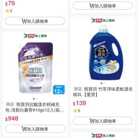
79
$
加入購物車
5
加入購物車
熊寶貝 竹萃淨味柔軟護衣
商店
精3L【愛買】
139
$
熊寶貝抗皺護衣精補充
商店
包-清新白麝香910gx12入(箱)
5
【愛買】
948
$
加入購物車
加入購物車