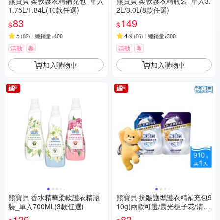
熊寶貝 柔軟護衣精補充包_單入
熊寶貝 柔軟護衣精瓶裝_單入3.
1.75L/1.84L(10款任選)
2L/3.0L(8款任選)
83
149
$
$
5
4.9
(
82
)
總銷量>400
(
86
)
總銷量>300
活動
券
活動
券
加入購物車
加入購物車
熊寶貝 香水精華柔軟護衣精瓶
熊寶貝 抗皺護型護衣精補充包9
裝_單入700ML(3款任選)
10g(兩款可選/晨光梔子花/清新
白麝香)
139
83