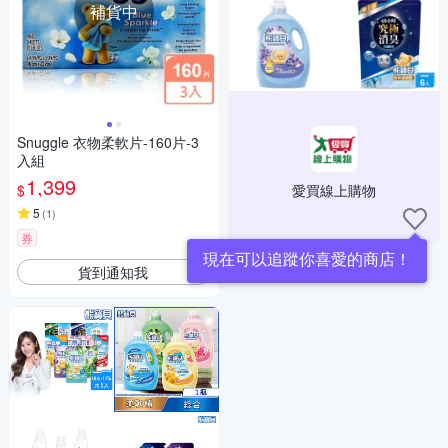
補貨中
Snuggle 衣物柔軟片-160片-3
入組
1,399
$
愛買線上購物
5
(
1
)
券
現在可以追蹤你喜愛的商店！
貨到通知我