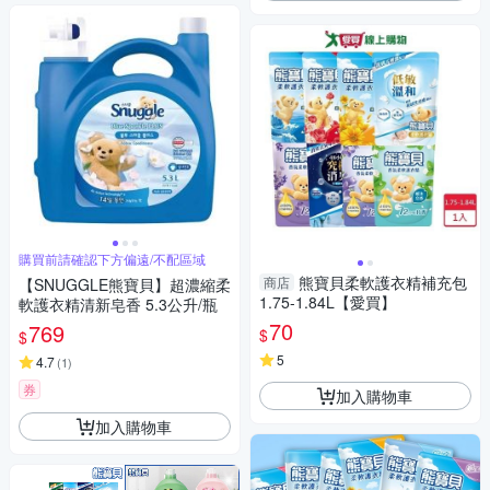
購買前請確認下方偏遠/不配區域
熊寶貝柔軟護衣精補充包
商店
【SNUGGLE熊寶貝】超濃縮柔
1.75-1.84L【愛買】
軟護衣精清新皂香 5.3公升/瓶
70
769
$
$
5
4.7
(
1
)
券
加入購物車
加入購物車