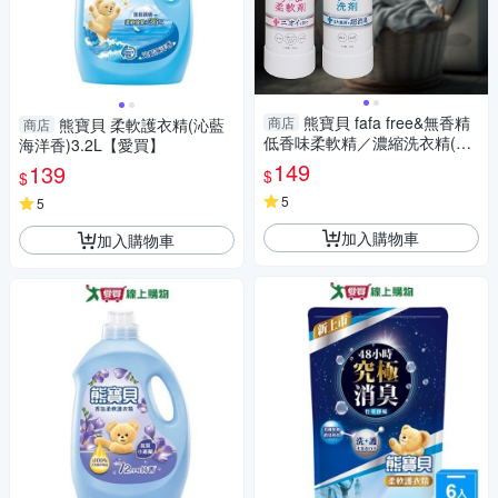
熊寶貝 fafa free&無香精
商店
熊寶貝 柔軟護衣精(沁藍
商店
低香味柔軟精／濃縮洗衣精(1
海洋香)3.2L【愛買】
瓶入) 款式可選【小三美日】 D
149
139
$
$
S022396
5
5
加入購物車
加入購物車