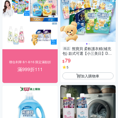
熊寶貝 柔軟護衣精(補充
商店
包) 款式可選【小三美日】DS0
05160
79
$
聯合利華 8/1-8/16 限定滿額折
5
滿999折111
加入購物車