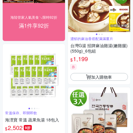
海陸管家人氣美食↘限時92折
滿1件享92折
濃郁的麻油香搭配滿滿薑片
台灣G湯 招牌麻油雞湯(嫩雞腿)
(550g)_6包組
1,199
$
券
加入購物車
常溫保存、即開即飲
海浬寶 常溫 蔬果魚湯 18包入
2,502
9折
$