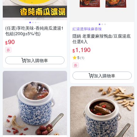
(任選)享吃美味-香純南瓜濃湯1
紅湯濃厚味麻香辣
包組(200g±5%/包)
隱鍋 老重慶麻辣鴨血/豆腐湯底
90
任選6入
$
1,190
券
$
5
(
1
)
加入購物車
券
加入購物車