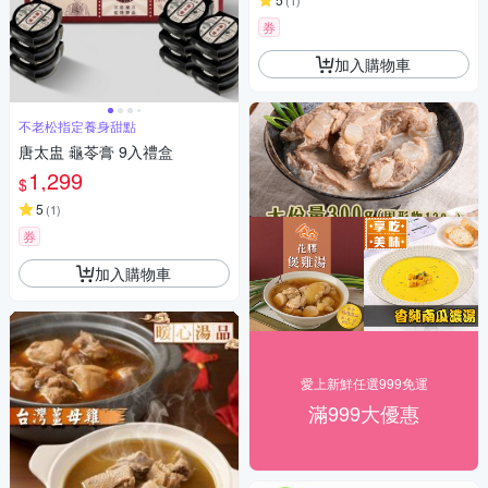
(
1
)
券
加入購物車
不老松指定養身甜點
唐太盅 龜苓膏 9入禮盒
1,299
$
5
(
1
)
券
加入購物車
愛上新鮮任選999免運
滿999大優惠