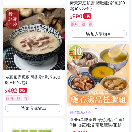
赤豪家庭私廚 豬肚雞湯9包(60
0g±10%/包)
990
8折
$
限時下殺
券
加入購物車
赤豪家庭私廚 豬肚雞湯3包(60
0g±10%/包)
482
8折
$
限時下殺
券
加入購物車
精選湯品組合
食全x享吃美味 暖心湯品任選1
0包(香菇雞湯/南瓜濃湯/花膠煲
雞湯/土雞白湯/猴頭菇燉湯)