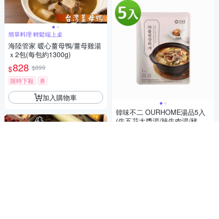
簡單料理 輕鬆端上桌
海陸管家 暖心薑母鴨/薑母雞湯
ｘ2包(每包約1300g)
828
$899
$
限時下殺
券
加入購物車
韓味不二 OURHOME湯品5入
(牛五花大醬湯/辣牛肉湯/豬肉
泡菜湯)
900
9折
$
限時下殺
券
加入購物車