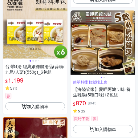
台灣G湯 經典嫩雞腿湯品(蒜頭/
九尾/人蔘)(550g)_6包組
1,199
$
簡單料理 輕鬆端上桌
5
(
1
)
【海陸管家】愛呷阿嬤ㄟ味-養
生雞湯(5種口味)12包組
券
870
$945
$
加入購物車
5
(
2
)
限時下殺
券
加入購物車