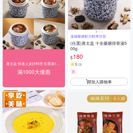
溫補藥膳配方醇厚甘甜
(任選)唐太盅 十全藥膳排骨湯5
00g
180
$
唐太盅 快速上桌好料理 任選滿1000免運！
5
(
3
)
滿1000大優惠
券
加入購物車