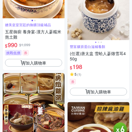
媲美皇室宮廷的御膳頂級補品
五星御廚 養身宴-漢方人蔘糯米
熬土雞
990
$1,099
$
豐富膠原蛋白滋補養顏
挑戰低價
券
(任選)唐太盅 雪蛤人蔘燉雪耳4
50g
加入購物車
198
$
5
(
1
)
券
加入購物車