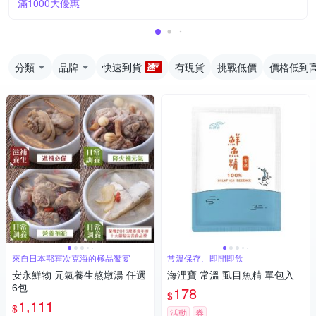
滿1000大優惠
分類
品牌
快速到貨
有現貨
挑戰低價
價格低到
來自日本鄂霍次克海的極品饗宴
常溫保存、即開即飲
安永鮮物 元氣養生熬燉湯 任選
海浬寶 常溫 虱目魚精 單包入
6包
178
$
1,111
$
活動
券