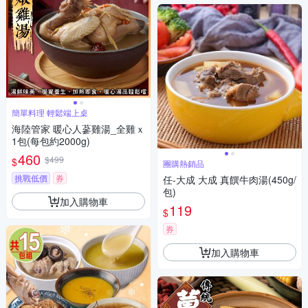
簡單料理 輕鬆端上桌
海陸管家 暖心人蔘雞湯_全雞ｘ
1包(每包約2000g)
460
$499
$
團購熱銷品
挑戰低價
券
任-大成 大成 真饌牛肉湯(450g/
包)
加入購物車
119
$
券
加入購物車