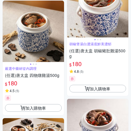
胡椒煲湯白濃湯底鮮美濃郁
(任選)唐太盅 胡椒豬肚雞湯500
g
180
$
嚴選中藥材從內調理
4.8
(
5
)
(任選)唐太盅 四物燉雞湯500g
券
180
$
加入購物車
4.5
(
5
)
券
加入購物車