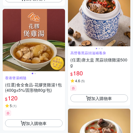
高營養黑蒜頭滋補養身
(任選)唐太盅 黑蒜頭燉雞湯500
g
180
$
香港煲湯精隨
4.6
(
5
)
(任選)食全食品-花膠煲雞湯1包
券
(400g±5%/固形物80g/包)
120
加入購物車
$
5
(
1
)
券
加入購物車