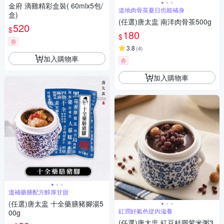
金府 滴雞精彩盒裝( 60mlx5包/
道地肉骨茶夏日也能補身
盒)
(任選)唐太盅 南洋肉骨茶500g
520
$
180
$
券
3.8
(
4
)
加入購物車
券
加入購物車
溫補藥膳配方醇厚甘甜
(任選)唐太盅 十全藥膳豬腳湯5
紅潤好氣色從內滋養
00g
(任選)唐太盅 紅豆桂圓紫米粥3