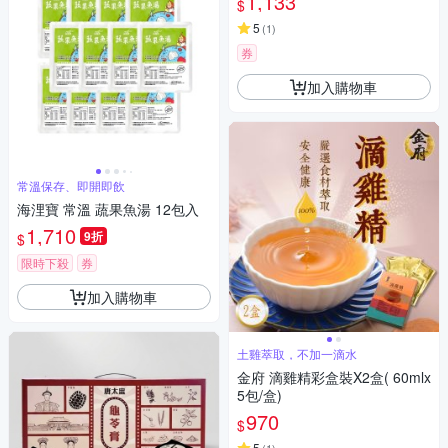
1,133
$
5
(
1
)
券
加入購物車
常溫保存、即開即飲
海浬寶 常溫 蔬果魚湯 12包入
1,710
9折
$
限時下殺
券
加入購物車
土雞萃取，不加一滴水
金府 滴雞精彩盒裝X2盒( 60mlx
5包/盒)
970
$
5