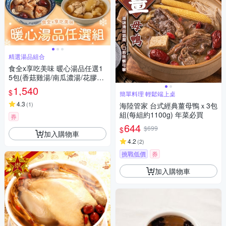
精選湯品組合
食全x享吃美味 暖心湯品任選1
5包(香菇雞湯/南瓜濃湯/花膠煲
雞湯/土雞白湯/猴頭菇燉湯)
1,540
$
簡單料理 輕鬆端上桌
4.3
(
1
)
海陸管家 台式經典薑母鴨ｘ3包
組(每組約1100g) 年菜必買
券
644
$699
$
加入購物車
4.2
(
2
)
挑戰低價
券
加入購物車