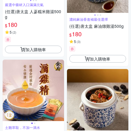
嚴選中藥材入口滿滿元氣
(任選)唐太盅 人蔘糯米雞湯500
g
濃純麻油香進補最佳選擇
180
$
(任選)唐太盅 麻油燉雞湯500g
5
180
(
2
)
$
券
5
(
3
)
券
加入購物車
加入購物車
土雞萃取，不加一滴水