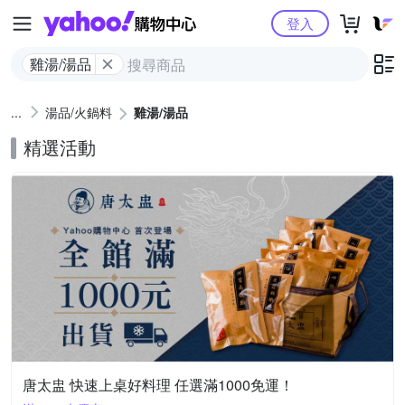
Yahoo購物中心
登入
雞湯/湯品
湯品/火鍋料
雞湯/湯品
精選活動
唐太盅 快速上桌好料理 任選滿1000免運！