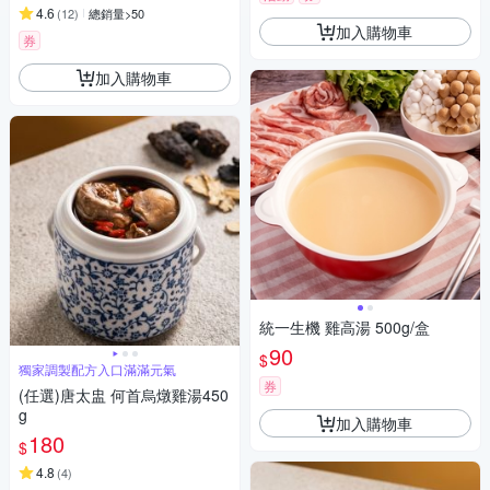
4.6
(
12
)
總銷量>50
加入購物車
券
加入購物車
統一生機 雞高湯 500g/盒
90
$
獨家調製配方入口滿滿元氣
券
(任選)唐太盅 何首烏燉雞湯450
g
加入購物車
180
$
4.8
(
4
)