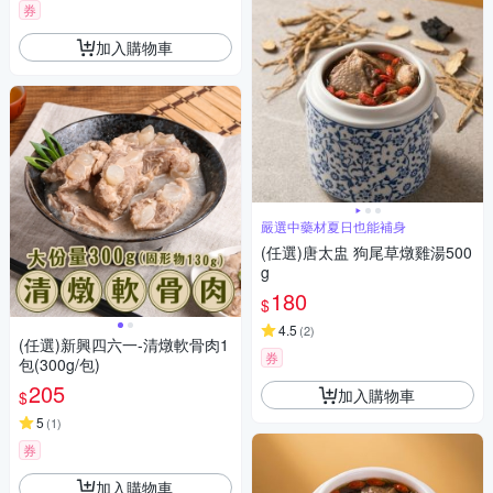
券
加入購物車
嚴選中藥材夏日也能補身
(任選)唐太盅 狗尾草燉雞湯500
g
180
$
4.5
(
2
)
(任選)新興四六一-清燉軟骨肉1
券
包(300g/包)
205
加入購物車
$
5
(
1
)
券
加入購物車