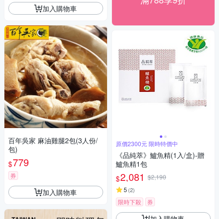
加入購物車
百年吳家 麻油雞腿2包(3人份/
原價2300元 限時特價中
包)
《品純萃》鱸魚精(1入/盒)-贈
779
$
鱸魚精1包
2,081
券
$2,190
$
5
(
2
)
加入購物車
限時下殺
券
加入購物車