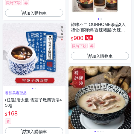
限時下殺
券
加入購物車
韓味不二 OURHOME湯品3入
禮盒(部隊鍋/香辣豬腸/火辣炒
碼/馬鈴薯排骨)
900
9折
$
限時下殺
券
加入購物車
養顏美容聖品
(任選)唐太盅 雪蓮子燉四寶湯4
50g
168
$
券
加入購物車