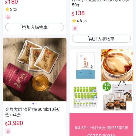
180
$
50g
5
(
2
)
138
$
券
4.8
(
2
)
加入購物車
券
加入購物車
金牌大師 滴雞精(60mlx10包/
盒) x4盒
3,920
$
8/3-8/9 中元好食光 滿$788享9折
券
滿788享9折