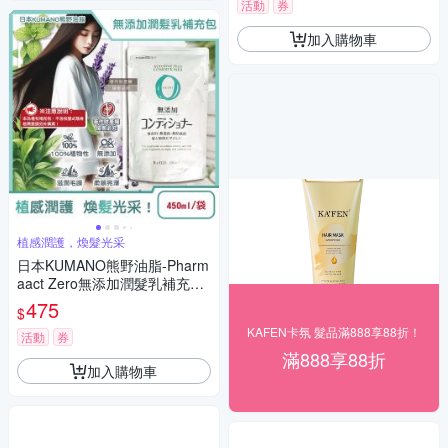
華,不含香料色素防腐劑)
活動
券
加入購物車
植感潤護，煥髮光采
日本KUMANO熊野油脂-Pharm
aact Zero無添加潤髮乳補充包
450ml/袋(植物性修護潤絲乳,胺
475
$
基酸滋潤護髮素,光澤柔順潤髮
KAFEN卡氛 髮品滿888享88折！
精華,0香料色素防腐劑)
活動
券
滿888享88折
加入購物車