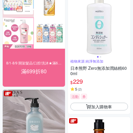
植物來源 純淨無添加
8/1-8/9 開架髮品/口腔/洗沐★滿699折80
日本熊野 Zero無添加潤絲精60
滿699折80
0ml
229
$
5
(
2
)
活動
券
加入購物車