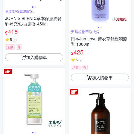
日本製香氛潤髮乳
JOHN S BLEND/草本保濕潤髮
乳補充包-白麝香 450g
415
天然植物萃取成分
$
日本Jun Love 薰衣草舒緩潤髮
5
(
1
)
乳 1000ml
活動
券
425
$
加入購物車
5
(
2
)
活動
券
加入購物車