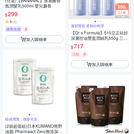
(任選)【BANANAL】胺基酸香
氛潤髮乳500ml 嬰兒麝香
299
$
5
(
1
)
蓬鬆豐盈 柔順好梳理
挑戰低價
券
【Dr s Formula】510立正站好
深層控油豐盈潤絲乳550g 三入
加入購物車
組
717
$
活動
券
加入購物車
植感潤護，煥髮光采
(2袋超值組)日本KUMANO熊野
油脂-Pharmaact Zero無添加潤