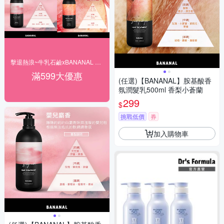
擊退熱浪~牛乳石鹼xBANANAL 洗沐滿額贈禮
滿599大優惠
(任選)【BANANAL】胺基酸香
氛潤髮乳500ml 香梨小蒼蘭
299
$
挑戰低價
券
加入購物車