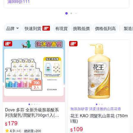
滿999折111
品牌
快速到貨
有現貨
挑戰低價
價格低到高
製造
無添加矽靈 清柔淡雅的山茶花香
Dove 多芬 全新升級胺基酸系
列洗髮乳/潤髮乳700gx1入(多
花王 KAO 潤髮乳山茶花 (750m
款任選)
l/瓶)
179
$
109
$
4.9
(
44
)
總銷量>200