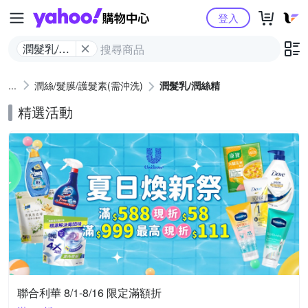
Yahoo購物中心
登入
潤髮乳/潤
絲精
潤絲/髮膜/護髮素(需沖洗)
潤髮乳/潤絲精
精選活動
聯合利華 8/1-8/16 限定滿額折