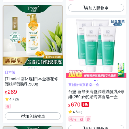
加入購物車
日本製
[Timotei 蒂沐蝶]日本金盞花修
護植萃護髮乳500g
買就贈海藻香皂一盒
269
台鹽 蓓舒美海鹽調理洗髮乳4條
$
組(250g/條)贈海藻香皂一盒
4.7
(
3
)
670
9折
$
券
4.6
(
6
)
加入購物車
限時下殺
券
加入購物車