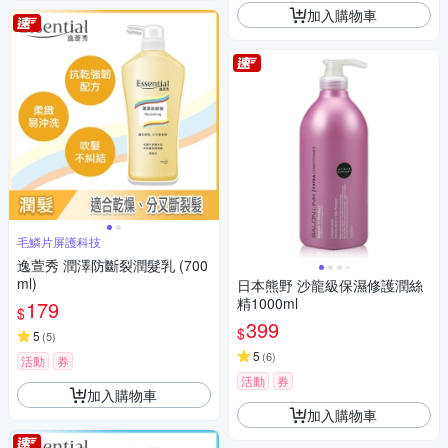
加入購物車
毛鱗片屏護科技
逸萱秀 潤澤防斷裂潤髮乳 (700
ml)
日本熊野 沙龍級保濕修護潤絲
精1000ml
179
$
399
$
5
(
5
)
5
(
6
)
活動
券
活動
券
加入購物車
加入購物車