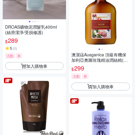
DROAS礦物泥潤髮乳400ml
(絲滑潔淨/受損修護)
289
$
5
(
1
)
澳潔蕬Ausganica 頂級有機保
活動
券
加利亞奧圖玫瑰精油潤絲精(25
0ML)
加入購物車
299
$
活動
券
加入購物車