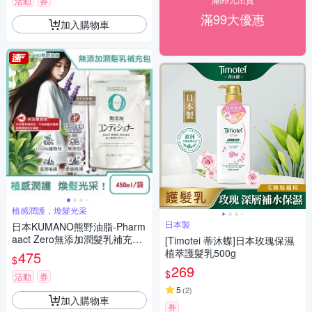
精華,0香料色素防腐劑)
活動
券
滿99大優惠
加入購物車
植感潤護，煥髮光采
日本製
日本KUMANO熊野油脂-Pharm
aact Zero無添加潤髮乳補充包
[Timotei 蒂沐蝶]日本玫瑰保濕
450ml/袋(植物性修護潤絲乳,胺
植萃護髮乳500g
475
$
基酸滋潤護髮素,光澤柔順潤髮
269
$
精華,0香料色素防腐劑)
活動
券
5
(
2
)
加入購物車
券