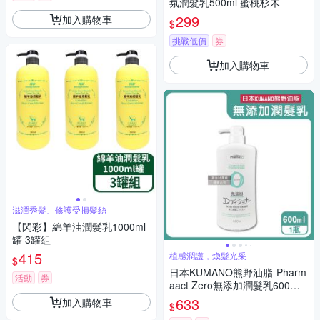
氛潤髮乳500ml 蜜桃杉木
299
加入購物車
$
挑戰低價
券
加入購物車
滋潤秀髮、修護受損髮絲
【閃彩】綿羊油潤髮乳1000ml
罐 3罐組
415
植感潤護，煥髮光采
$
日本KUMANO熊野油脂-Pharm
活動
券
aact Zero無添加潤髮乳600ml/
瓶(植物性溫和修護潤絲乳,胺基
633
加入購物車
$
酸滋潤護髮素,光澤柔順潤髮精