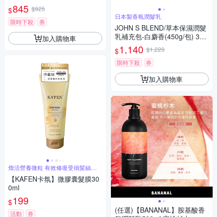
髮乳補充包450ml/袋(植物性修
845
$925
$
護潤絲乳,胺基酸滋潤護髮素,光
日本製香氛潤髮乳
澤柔順潤髮精華,0香料色素防腐
限時下殺
券
JOHN S BLEND/草本保濕潤髮
劑)
乳補充包-白麝香(450g/包) 3入
加入購物車
組
1,140
$1,220
$
限時下殺
券
加入購物車
煥活營養微粒 有效修復受損髪絲纖
維
【KAFEN卡氛】微膠囊髮膜30
0ml
199
$
(任選)【BANANAL】胺基酸香
活動
券