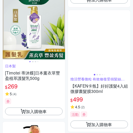
日本製
[Timotei 蒂沐蝶]日本薰衣草豐
盈植萃護髮乳500g
煥活營養微粒 有效修復受損髪絲纖
維
269
【KAFEN卡氛】好好護髮4入組
$
微膠囊髮膜300ml
5
(
4
)
499
$
券
4.5
(
2
)
加入購物車
活動
券
加入購物車