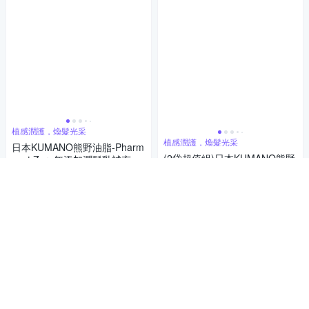
植感潤護，煥髮光采
植感潤護，煥髮光采
日本KUMANO熊野油脂-Pharm
(2袋超值組)日本KUMANO熊野
aact Zero無添加潤髮乳補充包
油脂-Pharmaact Zero無添加潤
450ml/袋(植物性修護潤絲乳,胺
475
$
髮乳補充包450ml/袋(植物性修
基酸滋潤護髮素,光澤柔順潤髮
845
$925
$
護潤絲乳,胺基酸滋潤護髮素,光
精華,0香料色素防腐劑)
活動
券
澤柔順潤髮精華,0香料色素防腐
限時下殺
券
加入購物車
劑)
加入購物車