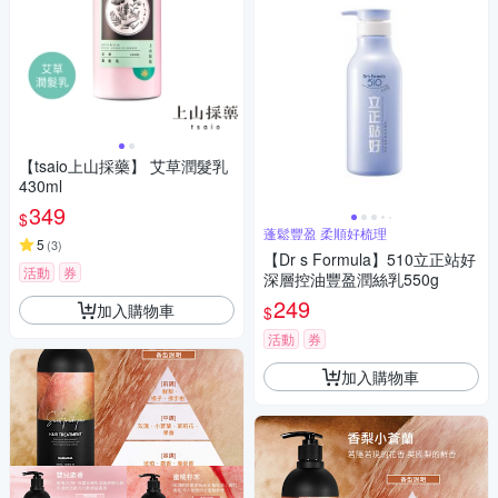
【tsaio上山採藥】 艾草潤髮乳
430ml
349
$
蓬鬆豐盈 柔順好梳理
5
(
3
)
【Dr s Formula】510立正站好
活動
券
深層控油豐盈潤絲乳550g
249
加入購物車
$
活動
券
加入購物車