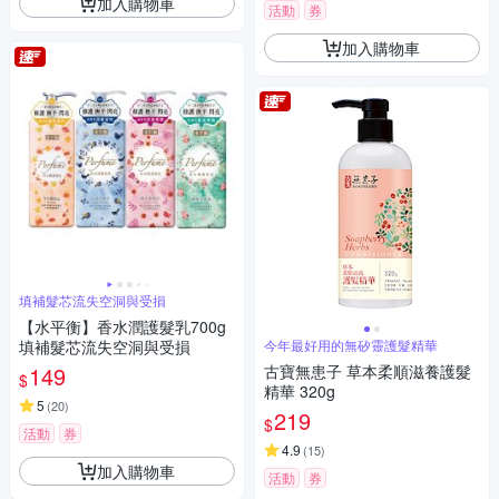
加入購物車
活動
券
加入購物車
填補髮芯流失空洞與受損
【水平衡】香水潤護髮乳700g
填補髮芯流失空洞與受損
今年最好用的無矽靈護髮精華
149
古寶無患子 草本柔順滋養護髮
$
精華 320g
5
(
20
)
219
$
活動
券
4.9
(
15
)
加入購物車
活動
券