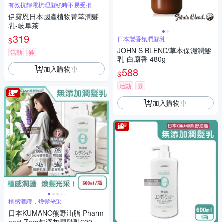
有效抗靜電梳理髮絲時不易受損
伊露恩日本國產植物菁萃潤髮
乳-岐阜茶
319
日本製香氛潤髮乳
$
JOHN S BLEND/草本保濕潤髮
活動
券
乳-白麝香 480g
加入購物車
588
$
活動
券
加入購物車
植感潤護，煥髮光采
日本KUMANO熊野油脂-Pharm
aact Zero無添加潤髮乳600ml/