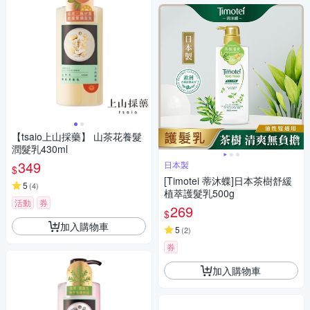
【tsaio上山採藥】 山茶花養髮
潤髮乳430ml
349
日本製
$
[Timotei 蒂沐蝶]日本茶樹舒緩
5
(
4
)
植萃護髮乳500g
活動
券
269
$
加入購物車
5
(
2
)
券
加入購物車