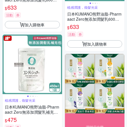
瓶(植物性溫和修護潤絲乳,胺基
633
植感潤護，煥髮光采
$
酸滋潤護髮素,光澤柔順潤髮精
日本KUMANO熊野油脂-Pharm
華)
活動
券
aact Zero無添加潤髮乳600ml/
瓶(植物性溫和修護潤絲乳,胺基
加入購物車
633
$
酸滋潤護髮素,光澤柔順潤髮精
華,不含香料色素防腐劑)
活動
券
加入購物車
植感潤護，煥髮光采
日本KUMANO熊野油脂-Pharm
aact Zero無添加潤髮乳補充包
450ml/袋(植物性修護潤絲乳,胺
475
$
基酸滋潤護髮素,光澤柔順潤髮
滿99元出貨