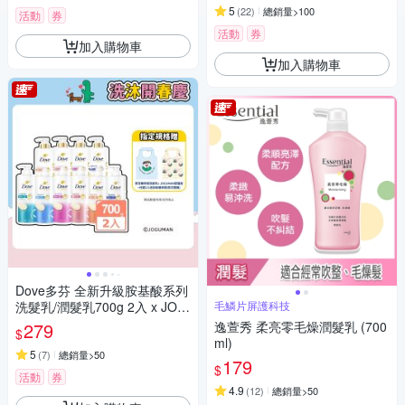
5
(
22
)
總銷量>100
活動
券
活動
券
加入購物車
加入購物車
Dove多芬 全新升級胺基酸系列
洗髮乳/潤髮乳700g 2入 x JOG
毛鱗片屏護科技
UMAN提袋 超值組
279
逸萱秀 柔亮零毛燥潤髮乳 (700
$
ml)
5
(
7
)
總銷量>50
179
$
活動
券
4.9
(
12
)
總銷量>50