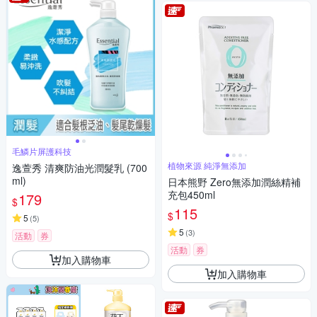
毛鱗片屏護科技
植物來源 純淨無添加
逸萱秀 清爽防油光潤髮乳 (700
ml)
日本熊野 Zero無添加潤絲精補
充包450ml
179
$
115
$
5
(
5
)
5
(
3
)
活動
券
活動
券
加入購物車
加入購物車