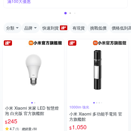
滿100大優惠
分類
品牌
快速到貨
有現貨
挑戰低價
價格低到
1000lm 強光
小米 Xiaomi 米家 LED 智慧燈
泡 白光版 官方旗艦館
小米 Xiaomi 多功能手電筒 官
方旗艦館
245
$
1,050
$
4.7
(
5
)
總銷量>50