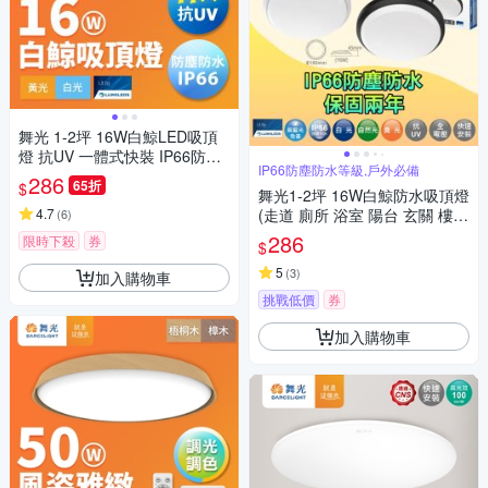
舞光 1-2坪 16W白鯨LED吸頂
燈 抗UV 一體式快裝 IP66防塵
IP66防塵防水等級,戶外必備
防水 時尚白/貴族黑(白光/黃光)
286
65折
$
舞光1-2坪 16W白鯨防水吸頂燈
4.7
(走道 廁所 浴室 陽台 玄關 樓梯
(
6
)
間)
286
限時下殺
券
$
5
(
3
)
加入購物車
挑戰低價
券
加入購物車