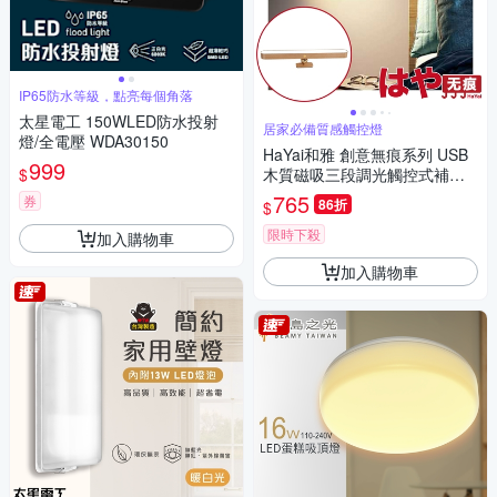
IP65防水等級，點亮每個角落
太星電工 150WLED防水投射
居家必備質感觸控燈
燈/全電壓 WDA30150
HaYai和雅 創意無痕系列 USB
999
$
木質磁吸三段調光觸控式補光
燈
765
券
86折
$
限時下殺
加入購物車
加入購物車