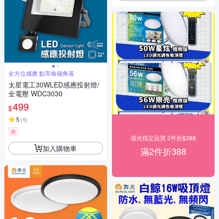
全方位感應 點亮每個角落
太星電工30WLED感應投射燈/
全電壓 WDC3030
499
$
5
(
1
)
券
億光指定品買 2件折$388
加入購物車
滿2件折388