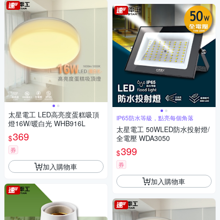
太星電工 LED高亮度蛋糕吸頂
IP65防水等級，點亮每個角落
燈16W/暖白光 WHB916L
太星電工 50WLED防水投射燈/
369
$
全電壓 WDA3050
399
券
$
券
加入購物車
加入購物車