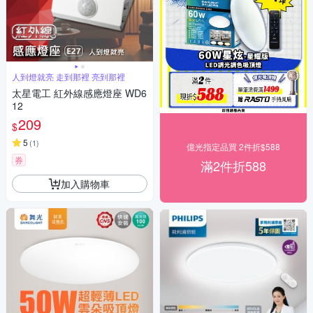
人到燈就亮 走到那裡 亮到那裡
太星電工 紅外線感應燈座 WD6
12
209
$
5
(
1
)
億光指定品買 2件折$588
券
滿2件折588
加入購物車