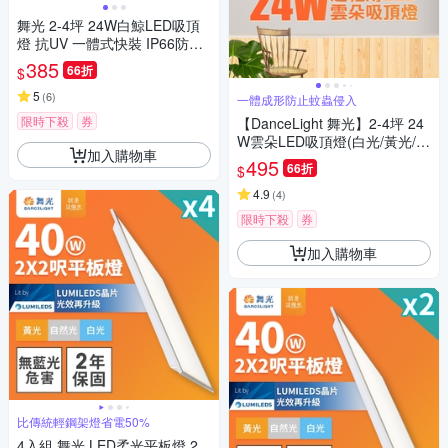
舞光 2-4坪 24W白鯨LED吸頂
燈 抗UV 一體式快裝 IP66防塵
防水 時尚白/貴族黑(白光/黃光)
385
66折
$
5
(
6
)
一體成形防止蚊蟲侵入
限時下殺
券
【DanceLight 舞光】2-4坪 24
W雲朵LED吸頂燈(白光/黃光/自
加入購物車
然光)
495
66折
$
4.9
(
4
)
限時下殺
券
加入購物車
比傳統輕鋼架燈省電50%
4入組 舞光 LED柔光平板燈 2