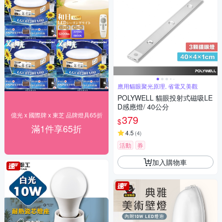
應用貓眼聚光原理, 省電又美觀
POLYWELL 貓眼投射式磁吸LE
D感應燈/ 40公分
億光 x 國際牌 x 東芝 品牌燈具65折
379
$
滿1件享65折
4.5
(
4
)
活動
券
加入購物車