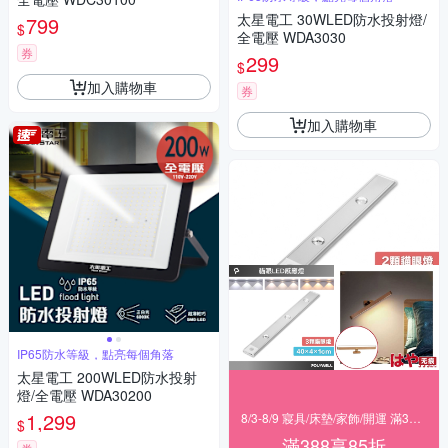
太星電工 30WLED防水投射燈/
799
$
全電壓 WDA3030
券
299
$
加入購物車
券
加入購物車
IP65防水等級，點亮每個角落
太星電工 200WLED防水投射
燈/全電壓 WDA30200
1,299
8/3-8/9 寢具/床墊/家飾/開運 滿388享85折
$
滿388享85折