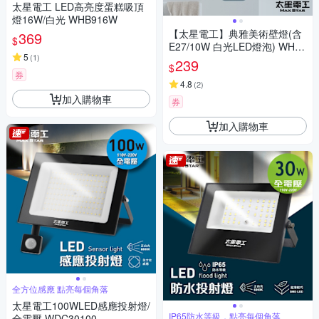
太星電工 LED高亮度蛋糕吸頂
燈16W/白光 WHB916W
【太星電工】典雅美術壁燈(含
369
$
E27/10W 白光LED燈泡) WHA8
5
(
1
)
10W
239
$
券
4.8
(
2
)
加入購物車
券
加入購物車
全方位感應 點亮每個角落
太星電工100WLED感應投射燈/
IP65防水等級，點亮每個角落
全電壓 WDC30100