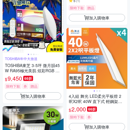
5
(
1
)
限時下殺
贈品
加入購物車
TOSHIBA年中大放送
TOSHIBA東芝 3-5坪 微月韻45
W RA95極光美肌 炫彩RGB 調
光調色遙控吸頂燈(LEDRGB45
9,450
66折
$
-03S)
限時下殺
券
贈品
加入購物車
4入組 舞光 LED柔光平板燈 2
呎X2呎 40W 直下式 輕鋼架面
板燈(白光/自然光/黃光)
2,000
66折
$
限時下殺
券
加入購物車