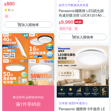
死角LED(吸頂燈 超薄 房間燈
880
$
超亮大坪數挑高房首選
臥室燈)
5
(
1
)
Panasonic國際牌 LED調光調
色遙控吸頂燈 LGC81201A09
券
經典大光量70.6W 日本製
9,990
66折
$
加入購物車
限時下殺
券
加入購物車
舞光照明 品牌燈具65折
滿1件享65折
日本製 保固5年最安心
Panasonic 國際牌 5坪適用 LE