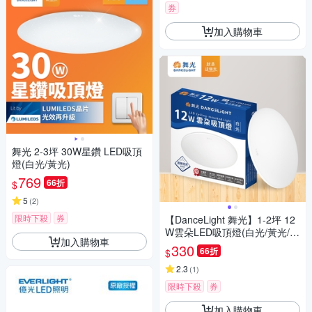
券
加入購物車
舞光 2-3坪 30W星鑽 LED吸頂
燈(白光/黃光)
769
66折
$
5
(
2
)
限時下殺
券
【DanceLight 舞光】1-2坪 12
W雲朵LED吸頂燈(白光/黃光/自
加入購物車
然光)
330
66折
$
2.3
(
1
)
限時下殺
券
加入購物車