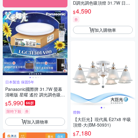
D調光調色吸頂燈 31.7W 日本
製 5年保固 附遙控器LGC3120
4,590
$
2A09
券
加入購物車
日本製造 保固5年
Panasonic國際牌 31.7W 螢幕
清晰版 星曜 遙控 調光調色吸頂
燈LGC31301A09
5,990
66折
$
限時下殺
券
燈飾
【大巨光】現代風 E27x8 半吸
加入購物車
頂燈-大(BM-50931)
7,180
$