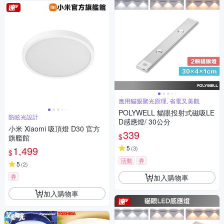
應用貓眼聚光原理, 省電又美觀
POLYWELL 貓眼投射式磁吸LE
防眩光設計
D感應燈/ 30公分
小米 Xiaomi 吸頂燈 D30 官方
339
$
旗艦館
1,499
5
(
3
)
$
活動
券
5
(
2
)
券
加入購物車
加入購物車