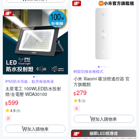
輕鬆切換各種模式
小米 Xiaomi 吸頂燈遙控器 官
IP65防水等級，點亮每個角落
方旗艦館
太星電工 100WLED防水投射
279
$
燈/全電壓 WDA30100
599
5
(
3
)
$
券
4.9
(
5
)
券
加入購物車
加入購物車