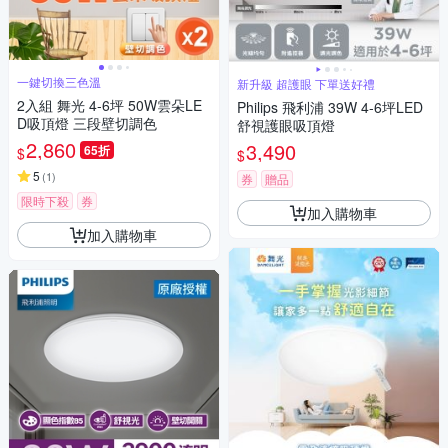
一鍵切換三色溫
新升級 超護眼 下單送好禮
2入組 舞光 4-6坪 50W雲朵LE
Philips 飛利浦 39W 4-6坪LED
D吸頂燈 三段壁切調色
舒視護眼吸頂燈
2,860
3,490
65折
$
$
5
(
1
)
券
贈品
限時下殺
券
加入購物車
加入購物車