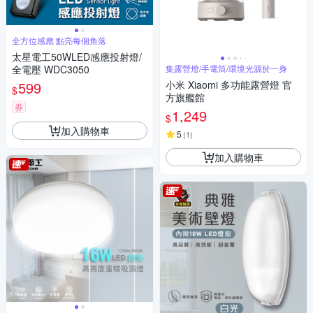
全方位感應 點亮每個角落
太星電工50WLED感應投射燈/
全電壓 WDC3050
集露營燈/手電筒/環境光源於一身
599
小米 Xiaomi 多功能露營燈 官
$
方旗艦館
券
1,249
$
加入購物車
5
(
1
)
加入購物車