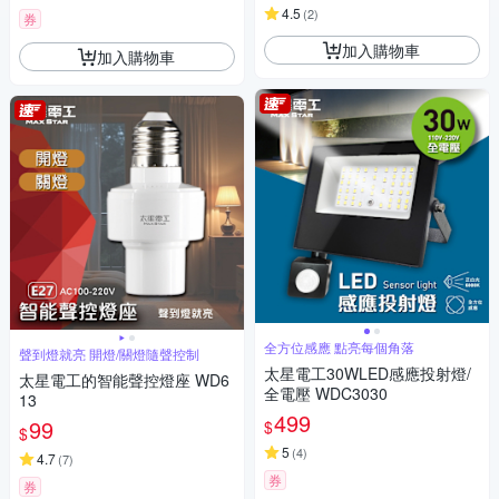
4.5
(
2
)
券
加入購物車
加入購物車
全方位感應 點亮每個角落
聲到燈就亮 開燈/關燈隨聲控制
太星電工30WLED感應投射燈/
太星電工的智能聲控燈座 WD6
全電壓 WDC3030
13
499
99
$
$
5
(
4
)
4.7
(
7
)
券
券