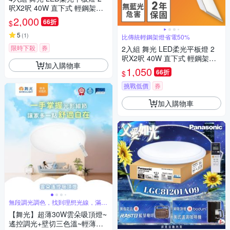
呎X2呎 40W 直下式 輕鋼架面
板燈(白光/黃光/自然光)
2,000
66折
$
5
(
1
)
比傳統輕鋼架燈省電50%
限時下殺
券
2入組 舞光 LED柔光平板燈 2
呎X2呎 40W 直下式 輕鋼架面
加入購物車
板燈(白光/黃光/自然光)
1,050
66折
$
挑戰低價
券
加入購物車
無段調光調色，找到理想光線，滿足
不同需求
【舞光】超薄30W雲朵吸頂燈~
遙控調光+壁切三色溫~輕薄零