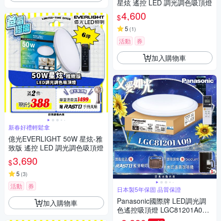
星炫 遙控 LED 調光調色吸頂燈
4,600
$
5
(
1
)
活動
券
加入購物車
新春好禮輕鬆拿
億光EVERLIGHT 50W 星炫-雅
致版 遙控 LED 調光調色吸頂燈
3,690
$
5
(
3
)
活動
券
日本製5年保固 品質保證
Panasonic國際牌 LED調光調
加入購物車
色遙控吸頂燈 LGC81201A09
經典大光量70.6W 日本製