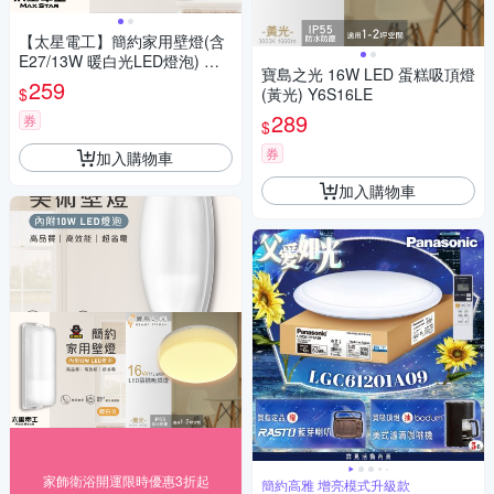
【太星電工】簡約家用壁燈(含
E27/13W 暖白光LED燈泡) WH
寶島之光 16W LED 蛋糕吸頂燈
A813L
259
$
(黃光) Y6S16LE
289
券
$
券
加入購物車
加入購物車
家飾衛浴開運限時優惠3折起
簡約高雅 增亮模式升級款