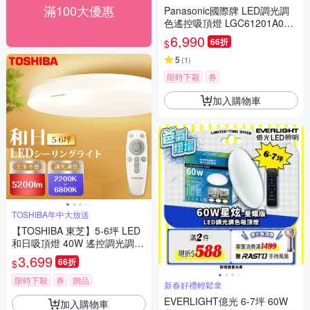
滿100大優惠
Panasonic國際牌 LED調光調
色遙控吸頂燈 LGC61201A09
經典 42.5W
6,990
66折
$
5
(
1
)
限時下殺
券
加入購物車
TOSHIBA年中大放送
【TOSHIBA 東芝】5-6坪 LED
和日吸頂燈 40W 遙控調光調色
天花板燈 國際版
3,699
66折
$
限時下殺
券
贈品
新春好禮輕鬆拿
EVERLIGHT億光 6-7坪 60W
加入購物車