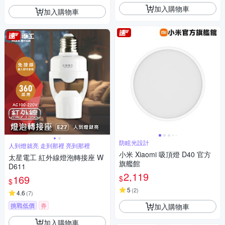
加入購物車
加入購物車
防眩光設計
人到燈就亮 走到那裡 亮到那裡
小米 Xiaomi 吸頂燈 D40 官方
太星電工 紅外線燈泡轉接座 W
旗艦館
D611
2,119
169
$
$
5
(
2
)
4.6
(
7
)
挑戰低價
券
加入購物車
加入購物車