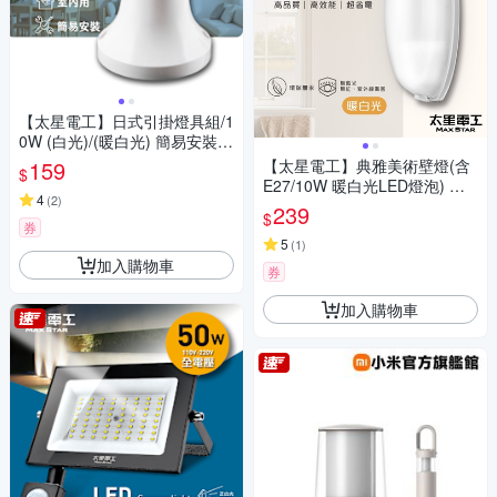
【太星電工】日式引掛燈具組/1
0W (白光)/(暖白光) 簡易安裝
耐熱瓷芯燈座 E27燈泡 客廰 廚
159
【太星電工】典雅美術壁燈(含
$
房 浴室 廁所 DIY
E27/10W 暖白光LED燈泡) WH
4
(
2
)
A810L
239
$
券
5
(
1
)
加入購物車
券
加入購物車