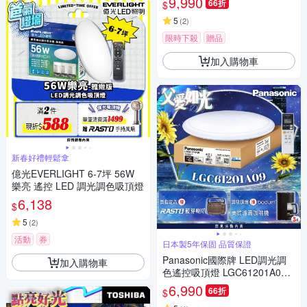
9,990
66折
$
5
(
2
)
限時下殺
贈品
加入購物車
新春好禮輕鬆拿
億光EVERLIGHT 6-7坪 56W
樂亮 遙控 LED 調光調色吸頂燈
6,138
$
5
(
2
)
活動
券
日本製5年保固 品質保證
Panasonic國際牌 LED調光調
加入購物車
色遙控吸頂燈 LGC61201A09
經典 42.5W 日本製
6,990
66折
$