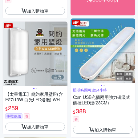
券
加入購物車
照明時間可達24小時
【太星電工】簡約家用壁燈(含
Cxin USB充插兩用強力磁吸式
E27/13W 白光LED燈泡) WHA8
觸控LED燈(28CM)
13W
259
$
388
$
挑戰低價
券
券
加入購物車
加入購物車