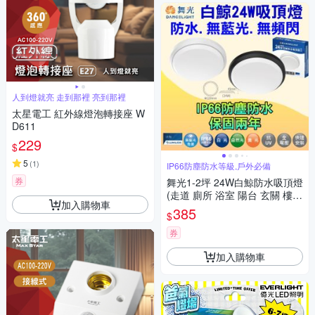
人到燈就亮 走到那裡 亮到那裡
太星電工 紅外線燈泡轉接座 W
D611
229
$
5
(
1
)
IP66防塵防水等級,戶外必備
券
舞光1-2坪 24W白鯨防水吸頂燈
(走道 廁所 浴室 陽台 玄關 樓梯
加入購物車
間)
385
$
券
加入購物車