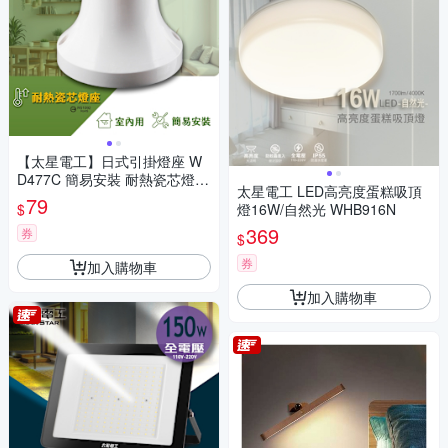
【太星電工】日式引掛燈座 W
D477C 簡易安裝 耐熱瓷芯燈座
太星電工 LED高亮度蛋糕吸頂
E27燈泡 客廰 廚房 浴室 廁所
79
$
燈16W/自然光 WHB916N
白光 暖白光 DIY
369
券
$
券
加入購物車
加入購物車