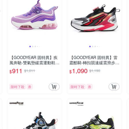
【GOODYEAR 固特異】疾
【GOODYEAR 固特異】雷
風奔馳-雙氣墊緩震運動鞋/
霆酷騎-轉扣競速緩震滑步車
童鞋22-24.5cm 透氣 紫色
運動鞋/童鞋 護足 耐磨 黑色
911
1,090
$1,011
$1,190
$
$
(GAKR48727)
(GAKR58540)
限時下殺
券
限時下殺
券