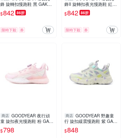
鋒 旋轉扣慢跑鞋 黑 GAKR4
鋒II 旋轉扣夜光慢跑鞋 紅黑
8410 大童鞋
GAKR58510 大童鞋
842
842
86折
86折
$
$
限時下殺
券
限時下殺
券
GOODYEAR 夜行頑
GOODYEAR 野趣童
商店
商店
童 旋扣夜光慢跑鞋 粉 GAK
行 旋扣緩震慢跑鞋 紫 GAK
R58523 中大童鞋
R58557 中大童鞋
798
848
$
$