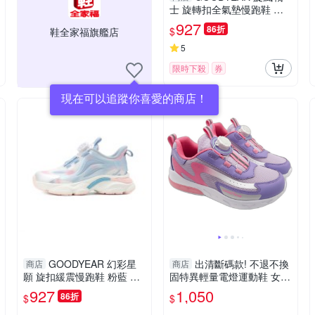
士 旋轉扣全氣墊慢跑鞋 黑
GAKR58700 大童鞋
927
86折
$
鞋全家福旗艦店
5
限時下殺
券
現在可以追蹤你喜愛的商店！
GOODYEAR 幻彩星
出清斷碼款! 不退不換
商店
商店
願 旋扣緩震慢跑鞋 粉藍 GA
固特異輕量電燈運動鞋 女童
KR68416 中大童鞋
鞋 童鞋 大童運動鞋
927
1,050
86折
$
$