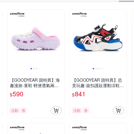
【GOODYEAR 固特異】海
【GOODYEAR 固特異】恣
趣漫旅-童鞋 輕便透氣兩穿
意玩趣-旋扣護趾運動涼鞋/
洞洞鞋 紫色(GAKP58927)
童鞋 防踢 緩震 黑藍色(GAK
590
841
$
$
S58900)
活動
券
活動
券