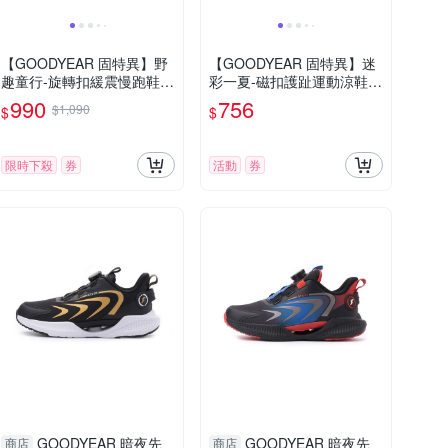
【GOODYEAR 固特異】野
【GOODYEAR 固特異】迷
趣童行-旋轉扣緩震慢跑鞋/
彩一夏-磁扣護趾運動涼鞋/
童鞋 透氣 紫色(GAKR5855
童鞋19-23cm 粉色(GAKS58
990
756
$1,090
$
$
7)
913)
限時下殺
券
活動
券
GOODYEAR 暗夜先
GOODYEAR 暗夜先
商店
商店