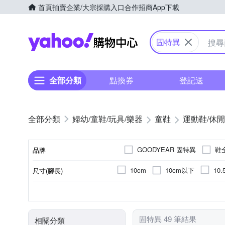
首頁
拍賣
企業/大宗採購入口
合作招商
App下載
Yahoo購物中心
固特異
全部分類
點換券
登記送
婦幼/童鞋/玩具/樂器
童鞋
運動鞋/休
GOODYEAR 固特異
鞋
品牌
10cm以下
10cm
10.
尺寸(腳長)
品牌名稱
15.5cm
16cm
16.5c
男童
依吊牌標示
運動鞋
正常
女童
偏大
涼鞋/拖鞋
網布
其他
合
顏色
適用性別
鞋面材質
款式
版型
22.5cm
23cm
23.5c
固特異 49 筆結果
相關分類