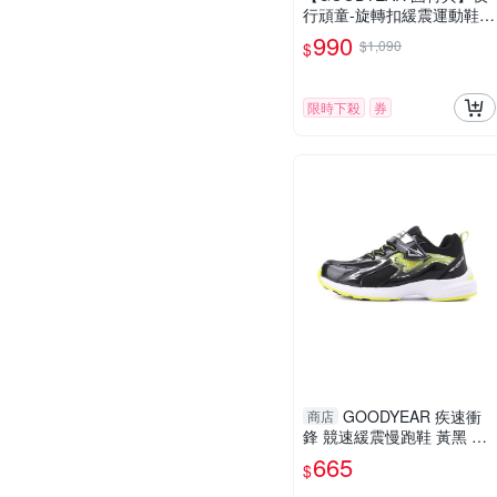
行頑童-旋轉扣緩震運動鞋/
童鞋 透氣 藍(GAKR58526)
990
$1,090
$
限時下殺
券
GOODYEAR 疾速衝
商店
鋒 競速緩震慢跑鞋 黃黑 GA
KR58300 中大童鞋
665
$