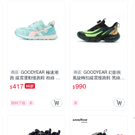
GOODYEAR 極速潮
GOODYEAR 幻影疾
商店
商店
跑 緩震運動慢跑鞋 粉綠 GA
風旋轉扣緩震慢跑鞋 黑綠 G
KR48525 中大童鞋
AKR68515 大童鞋
417
990
86折
$
$
限時下殺
券
券