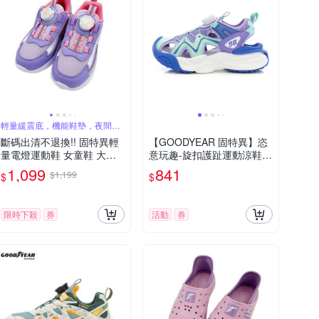
輕量緩震底，機能鞋墊，夜間反
光設計
斷碼出清不退換!! 固特異輕
【GOODYEAR 固特異】恣
量電燈運動鞋 女童鞋 大童
意玩趣-旋扣護趾運動涼鞋/
鞋 21cm
童鞋 防踢 緩震 紫色(GAKS5
1,099
841
$1,199
$
$
8907)
限時下殺
券
活動
券