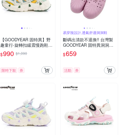
易穿脫設計,透氣舒適洞洞鞋
【GOODYEAR 固特異】野
斷碼出清款不退換!! 台灣製
趣童行-旋轉扣緩震慢跑鞋/
GOODYEAR 固特異洞洞鞋
童鞋 透氣 綠色(GAKR5855
大童鞋 輕量涼鞋 女童鞋 女
990
659
$1,090
$
$
5)
鞋
限時下殺
券
活動
券