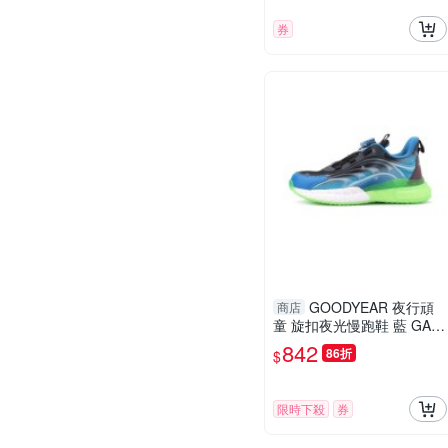
券
GOODYEAR 夜行頑
商店
童 旋扣夜光慢跑鞋 藍 GAK
R58526 中大童鞋
842
86折
$
限時下殺
券