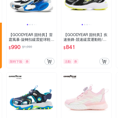
【GOODYEAR 固特異】雷
【GOODYEAR 固特異】疾
霆風暴-旋轉扣緩震籃球鞋/
速衝鋒-競速緩震運動鞋/童
童鞋 銀藍(GAKR68316)
鞋 護足 穩型 透氣 黑(GAKR
990
841
$1,090
$
$
58300)
限時下殺
券
活動
券