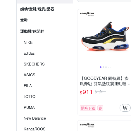
婦幼/童鞋/玩具/樂器
童鞋
運動鞋/休閒鞋
NIKE
adidas
SKECHERS
ASICS
【GOODYEAR 固特異】疾
風奔馳-雙氣墊緩震運動鞋/
FILA
童鞋22-24.5cm 透氣 黑色
911
$1,011
$
(GAKR48720)
LOTTO
PUMA
限時下殺
券
New Balance
KangaROOS