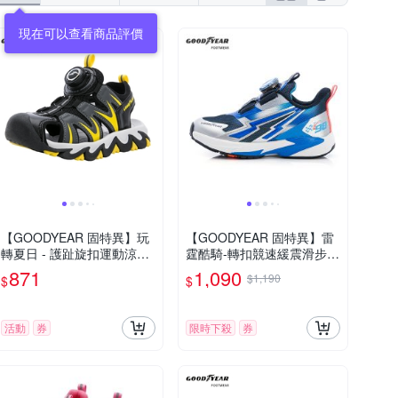
【GOODYEAR 固特異】玩
【GOODYEAR 固特異】雷
轉夏日 - 護趾旋扣運動涼鞋/
霆酷騎-轉扣競速緩震滑步車
女童 防撞 緩震 黑黃 / GAKS
運動鞋/童鞋 護足 耐磨 藍(G
871
1,090
$1,190
$
$
48900
AKR58546)
活動
券
限時下殺
券