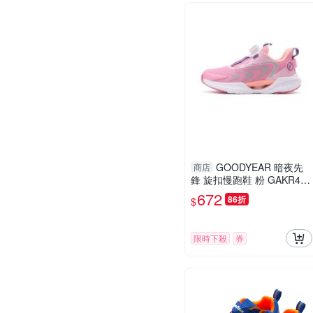
GOODYEAR 暗夜先
商店
鋒 旋扣慢跑鞋 粉 GAKR484
13 大童鞋
672
86折
$
限時下殺
券