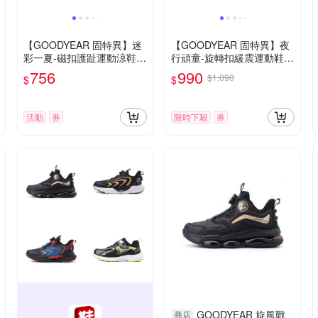
【GOODYEAR 固特異】迷
【GOODYEAR 固特異】夜
彩一夏-磁扣護趾運動涼鞋/
行頑童-旋轉扣緩震運動鞋/
童鞋19-23cm 藍色(GAKS58
童鞋 透氣 粉(GAKR58523)
756
990
$1,090
$
$
916)
活動
券
限時下殺
券
GOODYEAR 旋風戰
商店