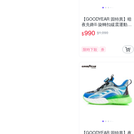
【GOODYEAR 固特異】暗
夜先鋒II-旋轉扣緩震運動鞋/
童鞋 黑(GAKR58510)
990
$1,090
$
限時下殺
券
【GOODYEAR 固特異】夜