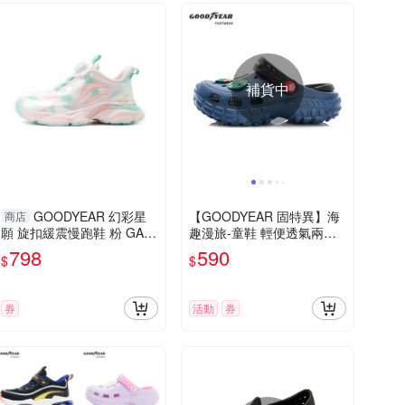
補貨中
GOODYEAR 幻彩星
【GOODYEAR 固特異】海
商店
願 旋扣緩震慢跑鞋 粉 GAK
趣漫旅-童鞋 輕便透氣兩穿
R68413 中大童鞋
洞洞鞋 藍色(GAKP58926)
798
590
$
$
券
活動
券