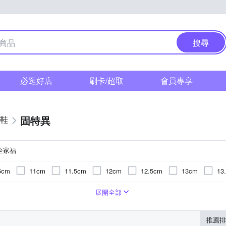
搜尋
必逛好店
刷卡/超取
會員專享
固特異
閒鞋
全家福
5cm
11cm
11.5cm
12cm
12.5cm
13cm
13
m
17cm
17.5cm
18cm
18.5cm
19cm
19.5
成橡膠/樹膠
聚脂纖維
展開全部
m
24cm
24.5cm
25cm
推薦排