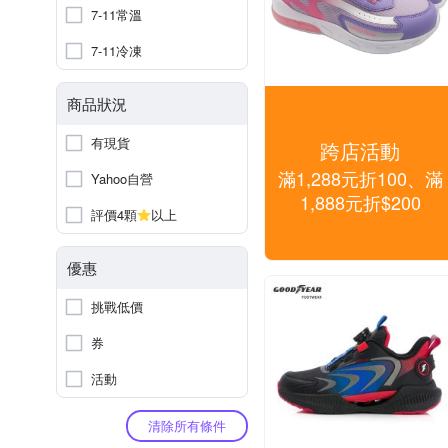
7-11常溫
7-11冷凍
商品狀況
有現貨
跨店活動
滿1,288元折100、滿
Yahoo自營
1,888元折$200
評價4顆
以上
優惠
挑戰低價
券
活動
清除所有條件