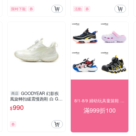
限時下殺
券
活動
券
GOODYEAR 幻影疾
商店
風旋轉扣緩震慢跑鞋 白 GA
8/1-8/9 婦幼玩具童裝鞋 指定品滿999折100
KR68519 大童鞋
990
$
滿999折100
券