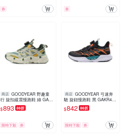
券
券
GOODYEAR 野趣童
GOODYEAR 弓速奔
商店
商店
行 旋扣緩震慢跑鞋 綠 GAK
馳 旋鈕慢跑鞋 黑 GAKR484
R58555 中大童鞋
20 中大童鞋
893
842
86折
86折
$
$
限時下殺
券
限時下殺
券