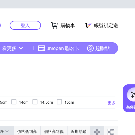
購物車
帳號綁定送
登入
看更多
uniopen 聯名卡
超贈點
.5cm
14cm
14.5cm
15cm
更多
cm
20cm
21cm
21.5cm
22cm
序
價格低到高
價格高到低
近期熱銷