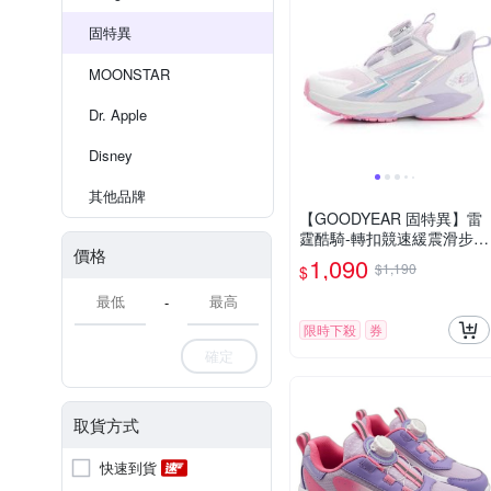
固特異
MOONSTAR
Dr. Apple
Disney
其他品牌
【GOODYEAR 固特異】雷
霆酷騎-轉扣競速緩震滑步車
價格
運動鞋/童鞋 護足 耐磨 粉色
1,090
$1,190
$
(GAKR58543)
-
限時下殺
券
確定
取貨方式
快速到貨