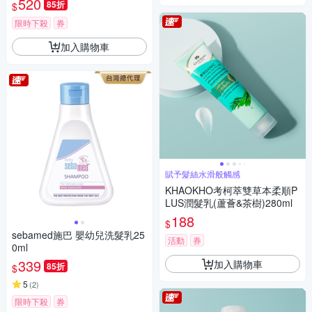
520
85折
$
限時下殺
券
加入購物車
賦予髮絲水滑般觸感
KHAOKHO考柯萃雙草本柔順P
LUS潤髮乳(蘆薈&茶樹)280ml
188
$
sebamed施巴 嬰幼兒洗髮乳25
活動
券
0ml
339
加入購物車
85折
$
5
(
2
)
限時下殺
券