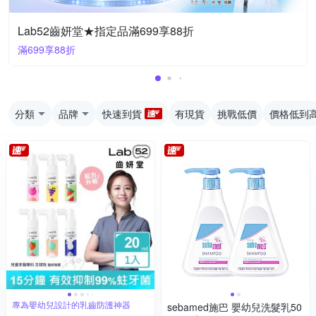
Lab52齒妍堂★指定品滿699享88折
滿699享88折
分類
品牌
快速到貨
有現貨
挑戰低價
價格低到
專為嬰幼兒設計的乳齒防護神器
sebamed施巴 嬰幼兒洗髮乳50