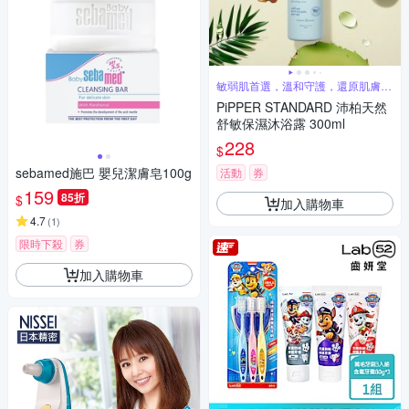
敏弱肌首選，溫和守護，還原肌膚純
淨健康
PiPPER STANDARD 沛柏天然
舒敏保濕沐浴露 300ml
228
$
sebamed施巴 嬰兒潔膚皂100g
活動
券
159
85折
$
加入購物車
4.7
(
1
)
限時下殺
券
加入購物車