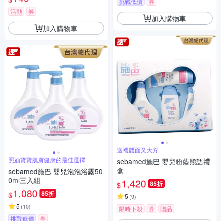
挑戰低價
券
活動
券
加入購物車
加入購物車
送禮體面又大方
照顧寶寶肌膚健康的最佳選擇
sebamed施巴 嬰兒粉藍熊語禮
盒
sebamed施巴 嬰兒泡泡浴露50
0ml三入組
1,420
85折
$
1,080
85折
$
5
(
9
)
5
(
10
)
限時下殺
券
贈品
挑戰低價
券