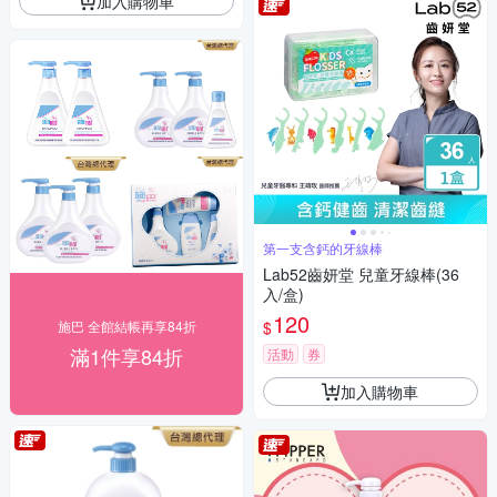
加入購物車
第一支含鈣的牙線棒
Lab52齒妍堂 兒童牙線棒(36
入/盒)
120
$
施巴 全館結帳再享84折
滿1件享84折
活動
券
加入購物車