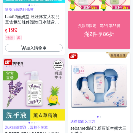
隨身加倍防蛀修護
Lab52齒妍堂 汪汪隊立大功兒
童含氟防蛀修護漱口水隨身包
父親節限定｜滿2件享86折
(15包/盒)
199
$
滿2件享86折
活動
券
加入購物車
送禮體面又大方
泡沫細緻豐盈，溫和不刺激
sebamed施巴 粉藍誕生熊大三