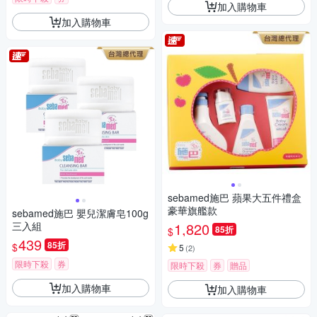
加入購物車
加入購物車
sebamed施巴 蘋果大五件禮盒
豪華旗艦款
sebamed施巴 嬰兒潔膚皂100g
三入組
1,820
85折
$
439
85折
$
5
(
2
)
限時下殺
券
限時下殺
券
贈品
加入購物車
加入購物車