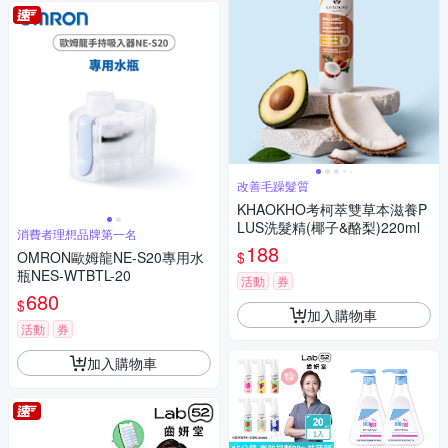
改善毛躁髮質
KHAOKHO考柯萃雙草本滋養P
LUS洗髮精(椰子&酪梨)220ml
消費者理想品牌第一名
188
$
OMRON歐姆龍NE-S20專用水
瓶NES-WTBTL-20
活動
券
680
$
加入購物車
活動
券
加入購物車