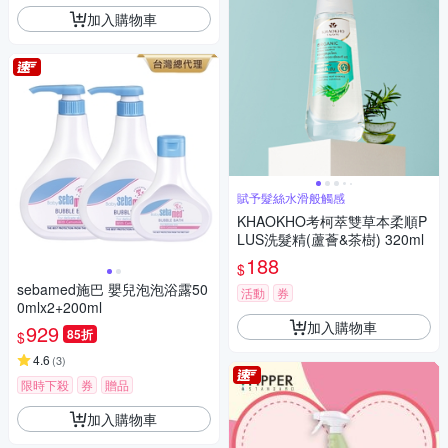
加入購物車
賦予髮絲水滑般觸感
KHAOKHO考柯萃雙草本柔順P
LUS洗髮精(蘆薈&茶樹) 320ml
188
$
sebamed施巴 嬰兒泡泡浴露50
活動
券
0mlx2+200ml
加入購物車
929
85折
$
4.6
(
3
)
限時下殺
券
贈品
加入購物車