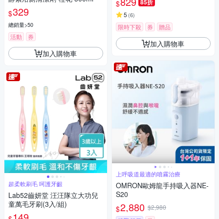
829
85折
$
329
$
5
(
6
)
總銷量>50
限時下殺
券
贈品
活動
券
加入購物車
加入購物車
上呼吸道最適的噴霧治療
超柔軟刷毛 呵護牙齦
OMRON歐姆龍手持吸入器NE-
S20
Lab52齒妍堂 汪汪隊立大功兒
童萬毛牙刷(3入/組)
2,880
$2,980
$
149
$