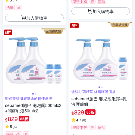
(
1
)
限時下殺
券
贈品
活動
券
加入購物車
加入購物車
含洋甘菊精華 舒緩呵護肌膚
照顧寶寶肌膚健康的最佳選擇
sebamed施巴 嬰兒泡泡露+乳
液護膚組
sebamed施巴 泡泡露500mlx2
+潤膚乳液50mlx2
829
85折
$
829
85折
$
4.7
(
6
)
5
(
6
)
限時下殺
券
贈品
限時下殺
券