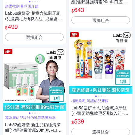
組(含鈣健齒噴霧20ml+口腔清
超柔軟刷毛 呵護牙齦
潔棒30入)
643
$
Lab52齒妍堂 兒童含氟刷牙組
(兒童萬毛牙刷3入組+兒童含氟
選擇組合
牙膏80gX3入)
499
$
選擇組合
極纖刷毛 呵護幼兒牙齦
Lab52齒妍堂 幼幼含氟刷牙組
(小頭嬰幼兒軟毛牙刷2入組+兒
專為嬰幼兒設計的乳齒防護神器
童含氟牙膏80gX3入)
539
$
Lab52齒妍堂 新生兒奶睡清潔
組(含鈣健齒噴霧20mlX3+口腔
選擇組合