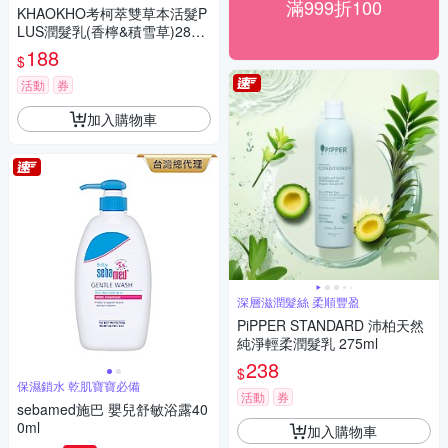
滿999折100
KHAOKHO考柯萃雙草本活髮P
LUS潤髮乳(香檸&積雪草)280m
l
188
$
活動
券
加入購物車
深層滋潤髮絲 柔順豐盈
PiPPER STANDARD 沛柏天然
純淨輕柔潤髮乳 275ml
238
$
保濕鎖水 乾肌寶寶必備
活動
券
sebamed施巴 嬰兒舒敏浴露40
0ml
加入購物車