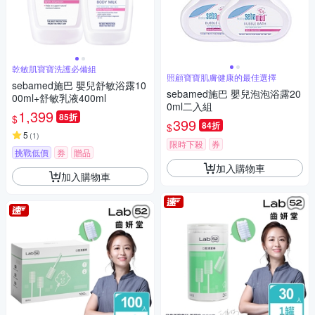
乾敏肌寶寶洗護必備組
照顧寶寶肌膚健康的最佳選擇
sebamed施巴 嬰兒舒敏浴露10
sebamed施巴 嬰兒泡泡浴露20
00ml+舒敏乳液400ml
0ml二入組
1,399
85折
$
399
84折
$
5
(
1
)
限時下殺
券
挑戰低價
券
贈品
加入購物車
加入購物車