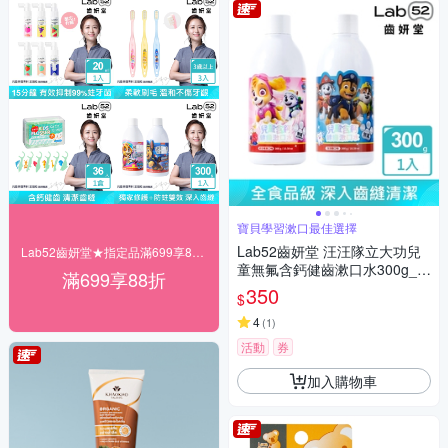
寶貝學習漱口最佳選擇
Lab52齒妍堂 汪汪隊立大功兒
Lab52齒妍堂★指定品滿699享88折
童無氟含鈣健齒漱口水300g_口
滿699享88折
味任選
350
$
4
(
1
)
活動
券
加入購物車