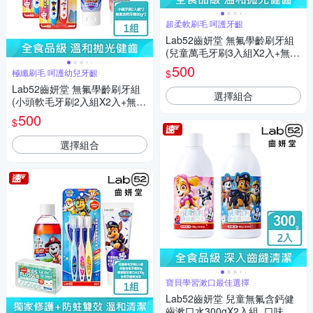
超柔軟刷毛 呵護牙齦
Lab52齒妍堂 無氟學齡刷牙組
(兒童萬毛牙刷3入組X2入+無氟
含鈣健齒牙膏60gX2入)
500
$
極纖刷毛 呵護幼兒牙齦
Lab52齒妍堂 無氟學齡刷牙組
選擇組合
(小頭軟毛牙刷2入組X2入+無氟
含鈣健齒牙膏60gX2入)
500
$
選擇組合
寶貝學習漱口最佳選擇
Lab52齒妍堂 兒童無氟含鈣健
齒漱口水300gX2入組_口味任