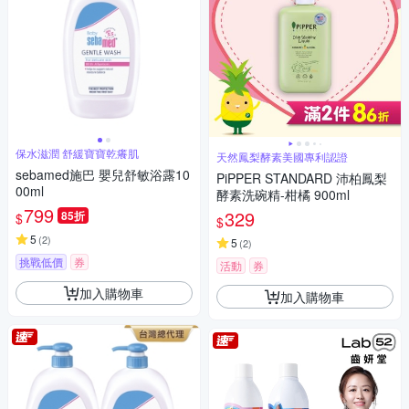
保水滋潤 舒緩寶寶乾癢肌
天然鳳梨酵素美國專利認證
sebamed施巴 嬰兒舒敏浴露10
PiPPER STANDARD 沛柏鳳梨
00ml
酵素洗碗精-柑橘 900ml
799
329
85折
$
$
5
(
2
)
5
(
2
)
挑戰低價
券
活動
券
加入購物車
加入購物車