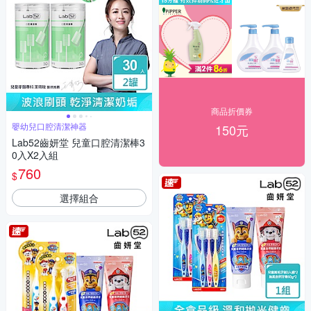
商品折價券
嬰幼兒口腔清潔神器
150元
Lab52齒妍堂 兒童口腔清潔棒3
0入X2入組
760
$
選擇組合