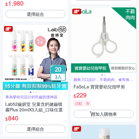
清潔棒100入)
1,980
$
選擇組合
圓角刀口設計，不戳肉肉、修剪無死
角
FaSoLa 寶寶嬰幼兒指甲剪
229
$
專為嬰幼兒設計的乳齒防護神器
活動
券
Lab52齒妍堂 兒童含鈣健齒噴
霧Plus 20mlX3入組_口味任選
加入購物車
840
$
選擇組合