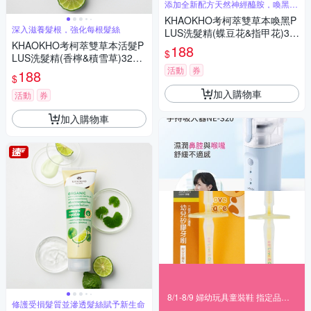
添加全新配方天然神經醯胺，喚黑效
果升級
KHAOKHO考柯萃雙草本喚黑P
深入滋養髮根，強化每根髮絲
LUS洗髮精(蝶豆花&指甲花)32
KHAOKHO考柯萃雙草本活髮P
0ml
188
$
LUS洗髮精(香檸&積雪草)320m
l
活動
券
188
$
加入購物車
活動
券
加入購物車
8/1-8/9 婦幼玩具童裝鞋 指定品滿999折100
修護受損髮質並滲透髮絲賦予新生命