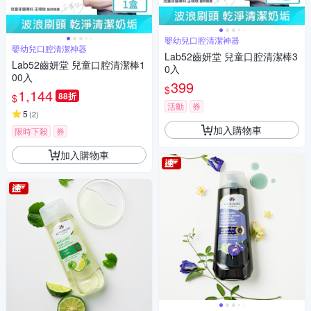
嬰幼兒口腔清潔神器
嬰幼兒口腔清潔神器
Lab52齒妍堂 兒童口腔清潔棒3
Lab52齒妍堂 兒童口腔清潔棒1
0入
00入
399
$
1,144
88折
$
活動
券
5
(
2
)
加入購物車
限時下殺
券
加入購物車