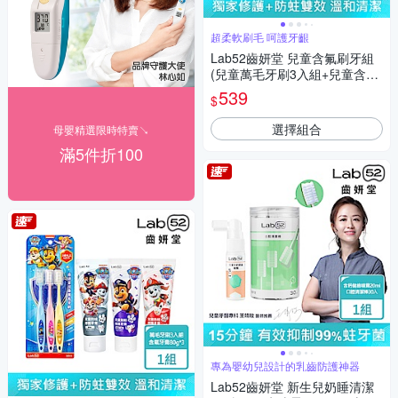
超柔軟刷毛 呵護牙齦
Lab52齒妍堂 兒童含氟刷牙組
(兒童萬毛牙刷3入組+兒童含氟
牙膏80gX3入)
539
$
選擇組合
母嬰精選限時特賣↘
滿5件折100
專為嬰幼兒設計的乳齒防護神器
Lab52齒妍堂 新生兒奶睡清潔