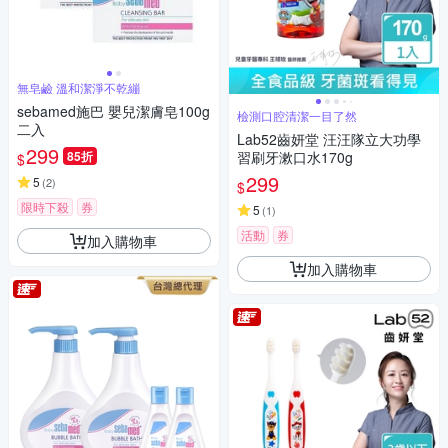
無皂鹼 溫和潔淨不乾繃
sebamed施巴 嬰兒潔膚皂100g
檢測口腔清潔一目了然
二入
Lab52齒妍堂 汪汪隊立大功學
299
85折
習刷牙漱口水170g
$
299
5
(
2
)
$
限時下殺
券
5
(
1
)
活動
券
加入購物車
加入購物車