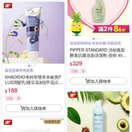
添加茶樹精油 有效抗菌 浴廁晶亮
PiPPER STANDARD 沛柏鳳梨
酵素抗菌浴廁清潔劑-茶樹 400
ml
329
$
延長染髮持色效果
活動
券
KHAOKHO考柯萃雙草本喚黑P
加入購物車
LUS潤髮乳(蝶豆花&指甲花)28
0ml
188
$
活動
券
加入購物車