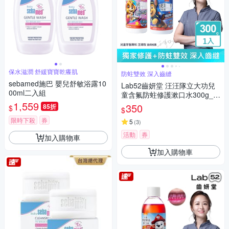
保水滋潤 舒緩寶寶乾癢肌
防蛀雙效 深入齒縫
sebamed施巴 嬰兒舒敏浴露10
Lab52齒妍堂 汪汪隊立大功兒
00ml二入組
童含氟防蛀修護漱口水300g_口
1,559
味任選
350
85折
$
$
限時下殺
券
5
(
3
)
活動
券
加入購物車
加入購物車