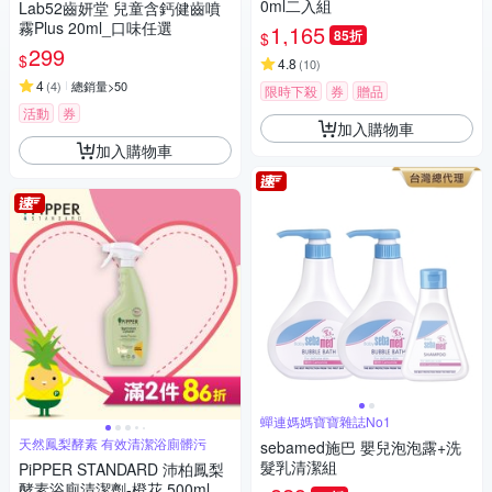
0ml二入組
Lab52齒妍堂 兒童含鈣健齒噴
霧Plus 20ml_口味任選
1,165
85折
$
299
$
4.8
(
10
)
4
(
4
)
總銷量>50
限時下殺
券
贈品
活動
券
加入購物車
加入購物車
蟬連媽媽寶寶雜誌No1
天然鳳梨酵素 有效清潔浴廁髒污
sebamed施巴 嬰兒泡泡露+洗
髮乳清潔組
PiPPER STANDARD 沛柏鳳梨
酵素浴廁清潔劑-橙花 500ml