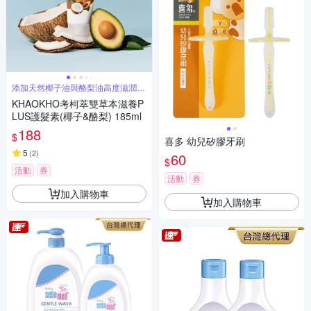
添加天然椰子油與酪梨油高度滋潤秀
髮
KHAOKHO考柯萃雙草本滋養P
LUS護髮素(椰子&酪梨) 185ml
188
$
喜多 幼兒矽膠牙刷
5
(
2
)
60
$
活動
券
活動
券
加入購物車
加入購物車