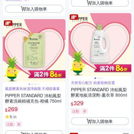
加入購物車
加入購物車
天然安心配方 幼童寵物首選
鳳梨酵素有效潔淨碗盤 不殘留毒素
PiPPER STANDARD 沛柏鳳梨
酵素地板清潔劑-薰衣草 800ml
PiPPER STANDARD 沛柏鳳梨
酵素洗碗精補充包-柑橘 750ml
329
$
269
$
活動
券
5
(
9
)
加入購物車
活動
券