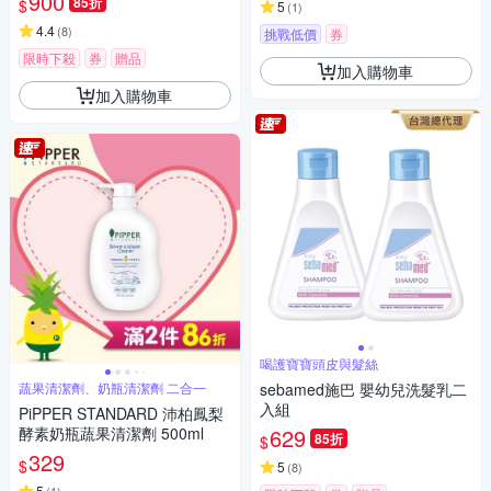
900
85折
$
5
(
1
)
4.4
(
8
)
挑戰低價
券
限時下殺
券
贈品
加入購物車
加入購物車
喝護寶寶頭皮與髮絲
蔬果清潔劑、奶瓶清潔劑 二合一
sebamed施巴 嬰幼兒洗髮乳二
入組
PiPPER STANDARD 沛柏鳳梨
酵素奶瓶蔬果清潔劑 500ml
629
85折
$
329
$
5
(
8
)
5