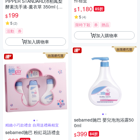
件禮盒
PiPPER STANDARD沛柏鳳梨
酵素洗手液-薰衣草 350ml (洗
1,180
85折
$
手乳)
199
$
5
(
4
)
5
(
2
)
限時下殺
券
贈品
活動
券
加入購物車
加入購物車
sebamed施巴 嬰兒泡泡浴露50
精緻小巧款禮盒 自用送禮兩相宜
0ml
sebamed施巴 粉紅花語禮盒
399
84折
$