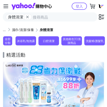
Yahoo購物中心
登入
身體清潔
濕巾/清潔/保養
身體清潔
全部
其他衛生/清
沐浴乳/泡泡露
口腔清潔
洗髮精/護髮乳
分類
潔用品
精選活動