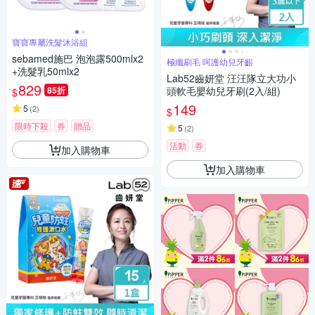
寶寶專屬洗髮沐浴組
sebamed施巴 泡泡露500mlx2
極纖刷毛 呵護幼兒牙齦
+洗髮乳50mlx2
Lab52齒妍堂 汪汪隊立大功小
829
85折
頭軟毛嬰幼兒牙刷(2入/組)
$
149
5
(
2
)
$
限時下殺
券
贈品
5
(
2
)
活動
券
加入購物車
加入購物車