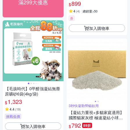
滿299大優惠
899
$
4
(
4
)
總銷量>50
券
加入購物車
【毛孩時代】0甲醛強凝結無塵
原礦砂6袋(4kg/袋)
1,323
$
3秒快凝勤勞貓奴用
4.4
(
19
)
【凝結力重視+多貓家庭適用】
挑戰低價
國際貓家灰標 極速凝結小球貓
砂 家庭號經濟組25KG （本賣
792
89折
加入購物車
$
場為經濟組,出貨包裝使用一般