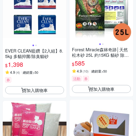
Forest Miracle森林奇跡│天然
EVER CLEAN藍鑽【2入組】8.
松木砂 25L 約15KG 貓砂 除臭
5kg 多貓抑菌/除臭貓砂
貓砂 不含甲醛 SGS認證
585
1,398
$
$
4.9
(
10
)
總銷量>50
4.9
(
4
)
總銷量>50
活動
券
券
加入購物車
加入購物車