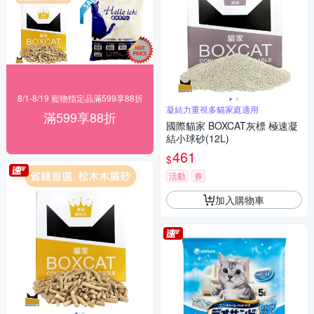
8/1-8/19 寵物指定品滿599享88折
凝結力重視多貓家庭適用
滿599享88折
國際貓家 BOXCAT灰標 極速凝
結小球砂(12L)
461
$
活動
券
加入購物車