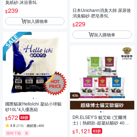
臭紙砂-沐浴香5L
239
日本Unicharm消臭大師 尿尿後
$
消臭貓砂-肥皂香5L
加入購物車
229
$
加入購物車
國際貓家HelloIchi 凝結小球貓
砂10L*4入優惠組
572
DR.ELSEY’S 貓艾歐 (艾爾博
89折
$
士)｜熱銷款-超凝結貓砂 40磅*
4.8
(
219
)
總銷量>400
2入 (冠軍藍/經典紅/舒壓綠/紫
1,121
83折
$
限時下殺
券
薰桃/無痕紫) 除臭貓砂 礦砂 貓