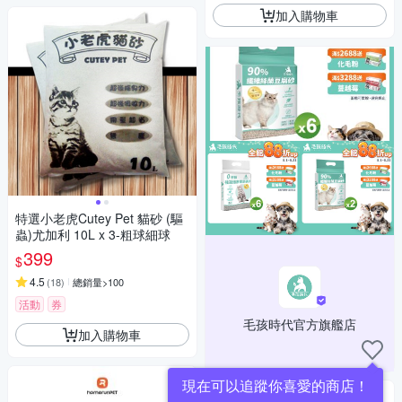
加入購物車
特選小老虎Cutey Pet 貓砂 (驅
蟲)尤加利 10L x 3-粗球細球
399
$
4.5
(
18
)
總銷量>100
活動
券
毛孩時代官方旗艦店
加入購物車
現在可以追蹤你喜愛的商店！