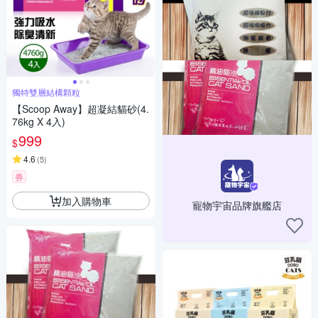
獨特雙層結構顆粒
【Scoop Away】超凝結貓砂(4.
76kg X 4入)
999
$
4.6
(
5
)
券
加入購物車
寵物宇宙品牌旗艦店