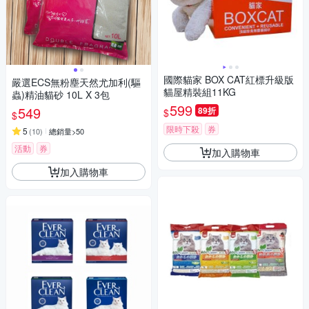
國際貓家 BOX CAT紅標升級版
嚴選ECS無粉塵天然尤加利(驅
貓屋精裝組11KG
蟲)精油貓砂 10L X 3包
599
549
89折
$
$
限時下殺
券
5
(
10
)
總銷量>50
活動
券
加入購物車
加入購物車