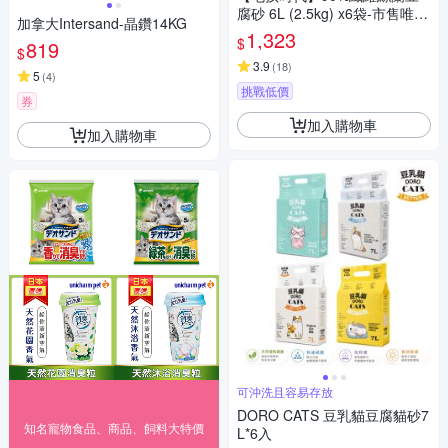
腐砂 6L (2.5kg) x6袋-市售唯一
加拿大Intersand-晶鑽14KG
SGS及Intertek雙認證抗菌除臭
1,323
$
819
貓砂
$
3.9
(
18
)
5
(
4
)
挑戰低價
券
加入購物車
加入購物車
可沖洗且容易存放
DORO CATS 豆乳貓豆腐貓砂7
知名寵物食品、商品、飼料大特價
L*6入