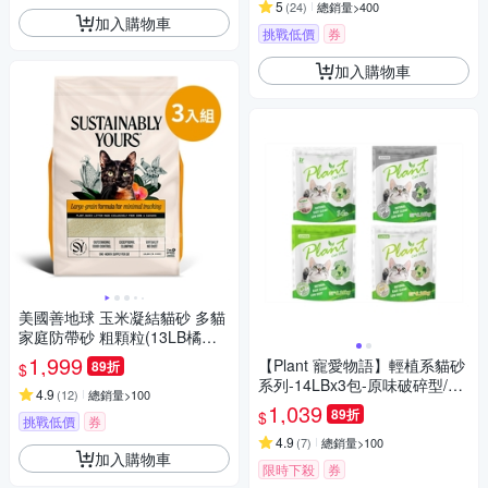
砂
5
(
24
)
總銷量>400
加入購物車
挑戰低價
券
加入購物車
美國善地球 玉米凝結貓砂 多貓
家庭防帶砂 粗顆粒(13LB橘袋)-
3入▲改版升級！更增強凝結
1,999
【Plant 寵愛物語】輕植系貓砂
89折
$
力，不可沖馬桶▲
系列-14LBx3包-原味破碎型/原
4.9
(
12
)
總銷量>100
味極細型/綠茶清香極細型/活性
1,039
89折
$
挑戰低價
券
碳極細型
4.9
(
7
)
總銷量>100
加入購物車
限時下殺
券