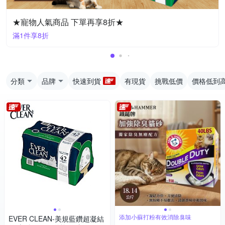
★寵物人氣商品 下單再享8折★
滿1件享8折
分類
品牌
快速到貨
有現貨
挑戰低價
價格低到
添加小蘇打粉有效消除臭味
EVER CLEAN-美規藍鑽超凝結