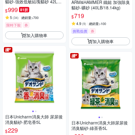
貓砂-強效低敏結塊貓砂 42LB
ARM&HAMMER 鐵鎚 加強除臭
(19kg)=綠標★
貓砂-礦砂 (40LB/18.14kg)
999
81折
$
719
$
5
(
34
)
總銷量>700
4.9
(
9
)
總銷量>100
限時下殺
券
挑戰低價
券
加入購物車
加入購物車
日本Unicharm消臭大師 尿尿後
消臭貓砂-肥皂香5L
日本Unicharm消臭大師尿尿後
消臭貓砂-綠茶香5L
229
$