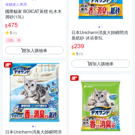
省錢達人專用
國際貓家 BOXCAT黃標 松木木
屑砂(13L)
475
$
日本Unicharm消臭大師瞬間消
5
(
1
)
臭紙砂-沐浴香5L
活動
券
239
$
加入購物車
5
(
1
)
加入購物車
日本Unicharm消臭大師瞬間消