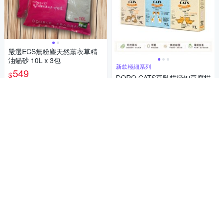
嚴選ECS無粉塵天然薰衣草精
油貓砂 10L x 3包
新款極細系列
549
$
DORO CATS豆乳貓極細豆腐貓
4.3
砂7L*6入
(
1
)
899
活動
券
$
5
(
1
)
加入購物車
券
加入購物車