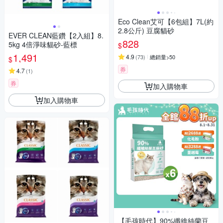
Eco Clean艾可【6包組】7L(約
2.8公斤) 豆腐貓砂
EVER CLEAN藍鑽【2入組】8.
828
5kg 4倍淨味貓砂-藍標
$
1,491
4.9
(
73
)
總銷量>50
$
券
4.7
(
1
)
券
加入購物車
加入購物車
【毛孩時代】90%纖維絲蘭豆