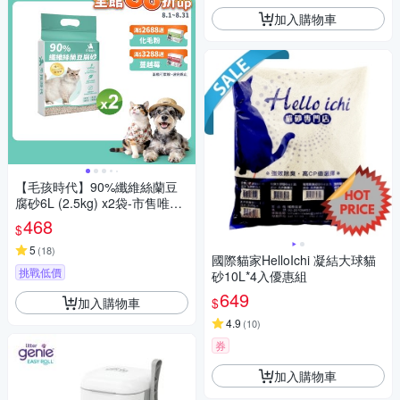
加入購物車
【毛孩時代】90%纖維絲蘭豆
腐砂6L (2.5kg) x2袋-市售唯一
SGS及Intertek雙認證抗菌除臭
468
$
貓砂
5
(
18
)
國際貓家HelloIchi 凝結大球貓
挑戰低價
砂10L*4入優惠組
649
加入購物車
$
4.9
(
10
)
券
加入購物車