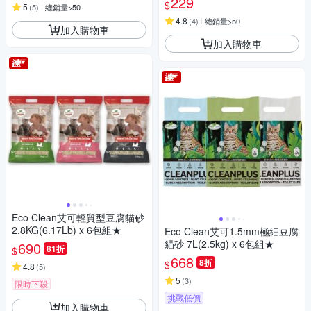
229
$
5
(
5
)
總銷量>50
4.8
(
4
)
總銷量>50
加入購物車
加入購物車
Eco Clean艾可輕質型豆腐貓砂
2.8KG(6.17Lb) x 6包組★
Eco Clean艾可1.5mm極細豆腐
貓砂 7L(2.5kg) x 6包組★
690
81折
$
668
8折
$
4.8
(
5
)
5
(
3
)
限時下殺
挑戰低價
加入購物車