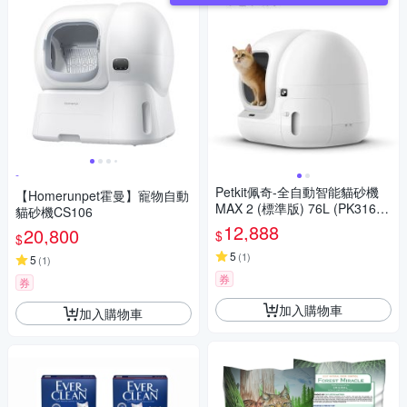
-
Petkit佩奇-全自動智能貓砂機
【Homerunpet霍曼】寵物自動
MAX 2 (標準版) 76L (PK31602
貓砂機CS106
18) 自動貓砂盆 貓砂機 自動貓
12,888
20,800
$
$
砂機 貓砂盆
5
(
1
)
5
(
1
)
券
券
加入購物車
加入購物車