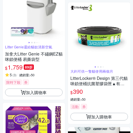
Litter Genie還給貓奴清新空氣
加拿大Litter Genie 不鏽鋼EZ貓
咪鎖便桶 易撕袋型
1,759
89折
$
大約可供一隻貓使用兩個月
5
(
3
)
總銷量>50
LitterLocker® Design 第三代貓
限時下殺
券
咪鎖便桶抗菌塑膠袋匣▲有專
利正品，才有鎖臭抗菌▲
390
加入購物車
$
總銷量>50
活動
券
加入購物車