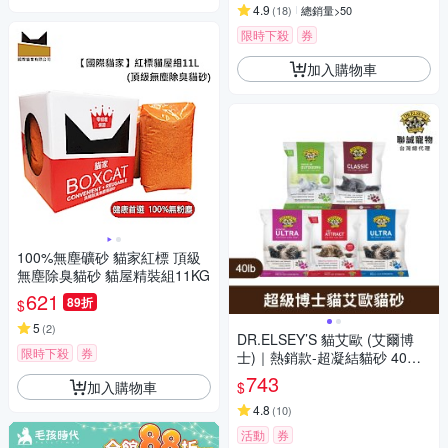
經濟組包裝非貓屋盒子）
4.9
(
18
)
總銷量>50
限時下殺
券
加入購物車
100%無塵礦砂 貓家紅標 頂級
無塵除臭貓砂 貓屋精裝組11KG
621
89折
$
5
(
2
)
DR.ELSEY’S 貓艾歐 (艾爾博
限時下殺
券
士)｜熱銷款-超凝結貓砂 40磅
(冠軍藍/經典紅/舒壓綠/紫薰桃/
743
加入購物車
$
無痕紫) 除臭貓砂 礦砂 貓砂
4.8
(
10
)
活動
券