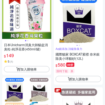
日本Unicharm消臭大師貓盆消
臭粒-純淨花香(450ml/罐)
Ag銀添加,頂級除臭力
149
國際貓家 BOXCAT紫標 奈米銀
$
除臭小球貓砂(12L)
5
(
1
)
580
89折
$
加入購物車
限時下殺
券
加入購物車