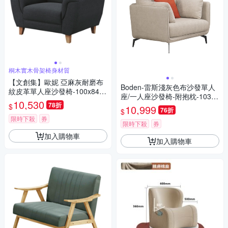
桐木實木骨架椅身材質
【文創集】歐妮 亞麻灰耐磨布
Boden-雷斯淺灰色布沙發單人
紋皮革單人座沙發椅-100x84x9
座/一人座沙發椅-附抱枕-103x8
5cm免組
10,530
78折
9x66x42cm
$
10,999
76折
$
限時下殺
券
限時下殺
券
加入購物車
加入購物車