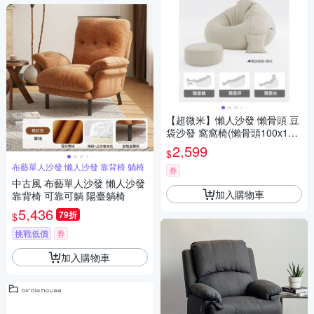
【超微米】懶人沙發 懶骨頭 豆
袋沙發 窩窩椅(懶骨頭100x110
cm)
2,599
$
布藝單人沙發 懶人沙發 靠背椅 躺椅
券
中古風 布藝單人沙發 懶人沙發
加入購物車
靠背椅 可靠可躺 陽臺躺椅
5,436
79折
$
挑戰低價
券
加入購物車