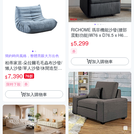
RICHOME 瑪菲機能沙發(腰部
震動功能)W76 x D76.5 x H60C
M
5,299
$
券
簡約時尚風格，整體亮眼大方出色
加入購物車
柏蒂家居-朵拉爾毛毛蟲布沙發/
懶人沙發/單人沙發/休閒造型
椅-灰色
7,390
76折
$
限時下殺
券
加入購物車