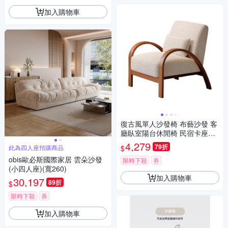
加入購物車
復古風單人沙發椅 布藝沙發 客
廳臥室陽台休閒椅 民宿卡座椅
羊羔絨懶人靠背椅
4,279
79折
$
此為四人座預購商品
obis歐必斯國際家居 雲朵沙發
限時下殺
券
(小四人座)(寬260)
加入購物車
30,197
89折
$
限時下殺
券
加入購物車