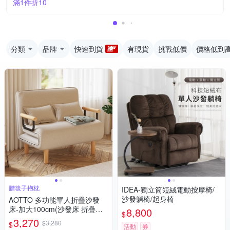
滿1件折10
分類
品牌
快速到貨
有現貨
挑戰低價
價格低到
贈毯子抱枕
IDEA-獨立筒短絨電動按摩椅/
沙發躺椅/起身椅
AOTTO 多功能單人折疊沙發
床-加大100cm(沙發床 折疊床
8,800
$
沙發 單人床)
3,270
$3,280
$
活動
券