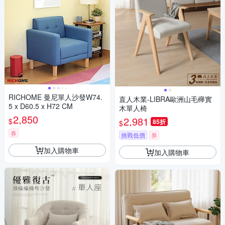
RICHOME 曼尼單人沙發W74.
直人木業-LIBRA歐洲山毛櫸實
5 x D60.5 x H72 CM
木單人椅
2,850
2,981
$
85折
$
券
挑戰低價
券
加入購物車
加入購物車