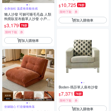
免組
10,725
78折
$
全身放松 溫柔推拿般坐感
限時下殺
券
懶人沙發 可躺可睡毛毛蟲 人類
狗窩臥室布藝單人沙發 小戶型
加入購物車
休閑沙發椅 客廳追劇休憩坐榻
3,179
79折
$
限時下殺
券
加入購物車
Boden-瑪莎單人座布沙發
7,371
76折
$
限時下殺
券
坐躺隨心 打造慵懶角落
加入購物車