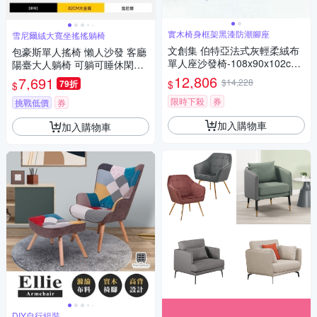
實木椅身框架黑漆防潮腳座
雪尼爾絨大寬坐搖搖躺椅
文創集 伯特亞法式灰輕柔絨布
包豪斯單人搖椅 懶人沙發 客廳
單人座沙發椅-108x90x102cm
陽臺大人躺椅 可躺可睡休閑搖
免組
搖椅 躺椅
12,806
7,691
$14,228
$
79折
$
限時下殺
券
挑戰低價
券
加入購物車
加入購物車
DIY自行組裝