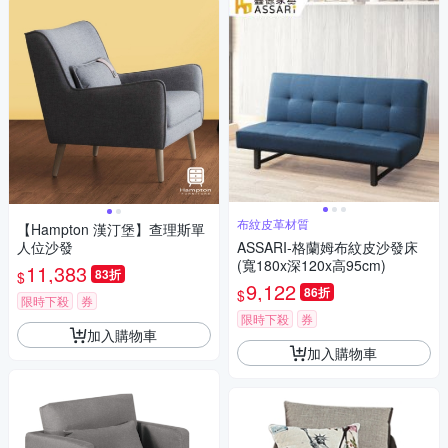
布紋皮革材質
【Hampton 漢汀堡】查理斯單
人位沙發
ASSARI-格蘭姆布紋皮沙發床
(寬180x深120x高95cm)
11,383
83折
$
9,122
86折
$
限時下殺
券
限時下殺
券
加入購物車
加入購物車