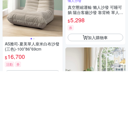
懶人沙發
真空壓縮運輸 懶人沙發 可睡可
躺 陽台客廳沙發 靠背椅 單人休
閒沙發 布藝沙發
5,298
$
券
加入購物車
AS雅司-夏美單人座米白布沙發
(三色)-100*86*69cm
16,700
$
活動
券
加入購物車
為預購商品 預計下單後約30個工作
天配送
obis歐必斯國際家居 吐司沙發-
單人座120CM