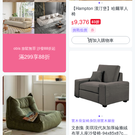
【Hampton 漢汀堡】哈爾單人
椅
9,376
83折
$
挑戰低價
券
加入購物車
obis 放鬆無罪 沙發88折起
滿299享88折
實木骨架椅身防潮實木腳座
文創集 美琪現代灰加厚綸滌絨
布單人座沙發椅-94x85x87cm