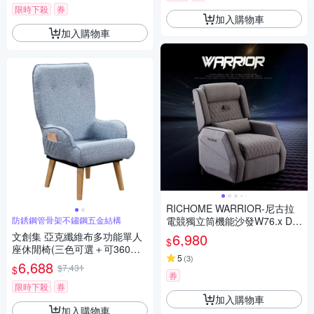
限時下殺
券
加入購物車
加入購物車
RICHOME WARRIOR-尼古拉
防銹鋼管骨架不鏽鋼五金結構
電競獨立筒機能沙發W76.x D9
0-155 x H109 CM
文創集 亞克纖維布多功能單人
6,980
$
座休閒椅(三色可選＋可360度
5
(
3
)
旋轉＋可摺合收納)-62x55x105
6,688
$7,431
$
cm免組
券
限時下殺
券
加入購物車
加入購物車