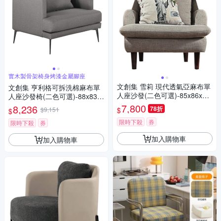
實木製骨架椅身烤漆金屬腳座
文創集 雪莉 現代透氣亞麻布單
文創集 亨利格可拆洗棉麻布單
人座沙發(二色可選)-85x86x90
人座沙發椅(二色可選)-88x83x
cm免組
69cm免組
7,800
8,236
78折
$
$9,151
$
限時下殺
券
限時下殺
券
加入購物車
加入購物車