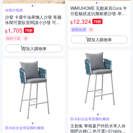
WAKUHOME 瓦酷家具Cora 牛
休閑沙發椅
仔藍貓抓皮抗菌耐磨沙發-單人
沙發 卡通牛油果懶人沙發 客廳
座105x88x97cm
12,324
78折
$
休閑可愛臥室閱讀小沙發 可愛
笑臉休閒懶人椅
1,705
挑戰低價
券
79折
$
限時下殺
券
加入購物車
加入購物車
防水鋁合金骨架圓柱腳座
文創集 華格森戶外防水單人休
防水鋁合金骨架圓柱腳座
閒吧台椅(二色可選)-57x60x10