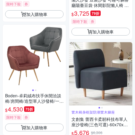
限時下殺
券
廳陽臺豆袋 休閑影院懶人椅 單
人躺臥坐榻 休閒沙發
3,725
79折
加入購物車
$
限時下殺
券
加入購物車
Boden-卓莉絨布扶手休閒洽談
椅/房間椅/造型單人沙發椅/一人
座沙發(兩色可選)
4,530
75折
$
實木椅身框架防潮實木腳座
限時下殺
券
文創集 蕾西卡柔韌科技布單人
座沙發椅(三色可選)-60x70x68
加入購物車
cm免組
5,676
$6,306
$