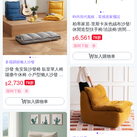
時尚現代風格，質感居家擺設
柏蒂家居-里斯卡灰色絨布沙發/
休閒造型扶手椅/洽談椅/房間椅/
單人沙發/一人座沙發/主人椅
6,561
76折
$
限時下殺
券
加入購物車
多擋調節懶人沙發
沙發 免安裝沙發椅 臥室單人椅
陽臺午休椅 小戶型懶人沙發 休
閒椅 單人靠背椅 可調節榻榻米
2,730
78折
$
限時下殺
券
加入購物車