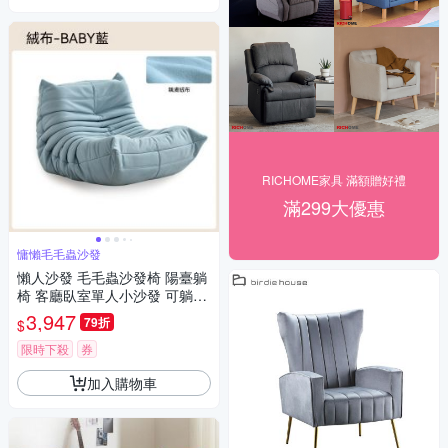
RICHOME家具 滿額贈好禮
滿299大優惠
慵懶毛毛蟲沙發
懶人沙發 毛毛蟲沙發椅 陽臺躺
椅 客廳臥室單人小沙發 可躺可
睡榻榻米 柔軟休閒小沙發 軟包
3,947
79折
$
躺椅
限時下殺
券
加入購物車