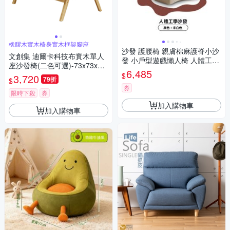
橡膠木實木椅身實木框架腳座
沙發 護腰椅 親膚棉麻護脊小沙
文創集 迪爾卡科技布實木單人
發 小戶型遊戲懶人椅 人體工學
座沙發椅(二色可選)-73x73x87
沙發 小型陽臺護腰椅
6,485
cm免組
$
3,720
79折
$
券
限時下殺
券
加入購物車
加入購物車