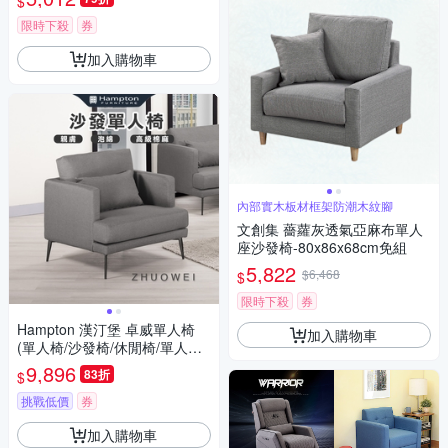
$
限時下殺
券
加入購物車
內部實木板材框架防潮木紋腳
文創集 薔蘿灰透氣亞麻布單人
座沙發椅-80x86x68cm免組
5,822
$6,468
$
限時下殺
券
Hampton 漢汀堡 卓威單人椅
加入購物車
(單人椅/沙發椅/休閒椅/單人沙
發椅)
9,896
83折
$
挑戰低價
券
加入購物車