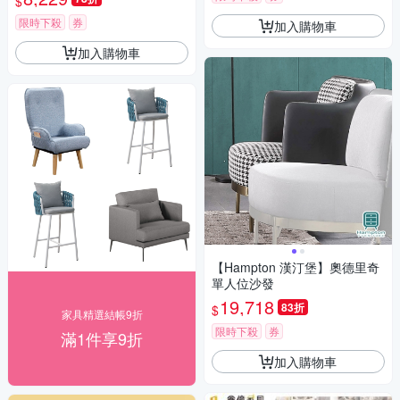
$
限時下殺
券
加入購物車
加入購物車
【Hampton 漢汀堡】奧德里奇
單人位沙發
19,718
83折
$
家具精選結帳9折
限時下殺
券
滿1件享9折
加入購物車