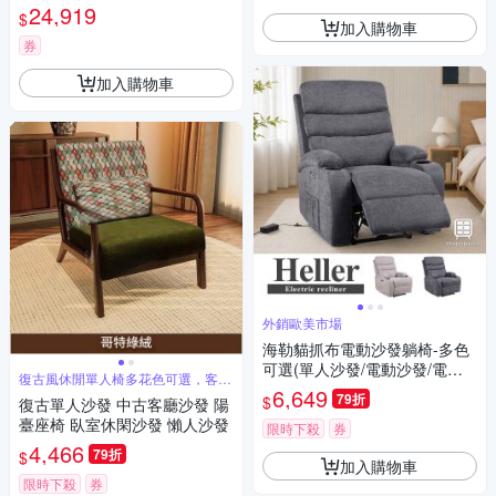
24,919
$
加入購物車
券
加入購物車
外銷歐美市場
海勒貓抓布電動沙發躺椅-多色
可選(單人沙發/電動沙發/電動
復古風休閒單人椅多花色可選，客廳
躺椅/沙發躺椅/長照機構首選/美
臥室適用
6,649
79折
$
復古單人沙發 中古客廳沙發 陽
容椅/美甲椅/附USB/Type-C插
臺座椅 臥室休閑沙發 懶人沙發
槽/附雜誌側袋/杯架設計/布沙
限時下殺
券
4,466
發/單人椅/休閒椅/主人椅/椅子)
79折
$
加入購物車
限時下殺
券