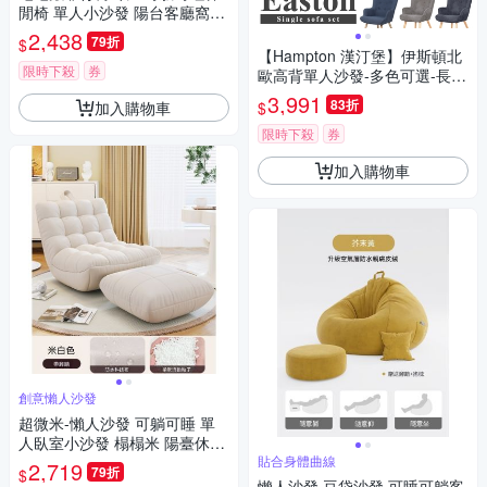
閒椅 單人小沙發 陽台客廳窩窩
椅 懶人沙發 休憩窩窩椅
2,438
79折
$
【Hampton 漢汀堡】伊斯頓北
限時下殺
券
歐高背單人沙發-多色可選-長68
x寬75x高98cm
3,991
83折
加入購物車
$
限時下殺
券
加入購物車
創意懶人沙發
超微米-懶人沙發 可躺可睡 單
人臥室小沙發 榻榻米 陽臺休閑
椅 休憩豆袋沙發 腳踏款
貼合身體曲線
2,719
79折
$
懶人沙發 豆袋沙發 可睡可躺客