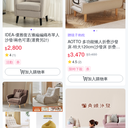
IDEA-優雅復古滌綸編織布單人
贈毯子抱枕
沙發/兩色可選(運費另計)
AOTTO 多功能懶人折疊沙發
2,800
床-特大120cm(沙發床 折疊床
$
沙發 單人床)
3,470
$3,480
$
4
(
1
)
4.5
活動
券
(
2
)
限時下殺
券
加入購物車
加入購物車