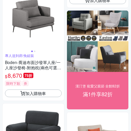
加入購物車
專人送到府/免組裝
Boden-喬迪布面沙發單人座/一
人座沙發椅-附抱枕(兩色可選)-
88x83x69cm
8,670
75折
$
限時下殺
券
漢汀堡 寵愛父親節 全館82折
滿1件享82折
加入購物車