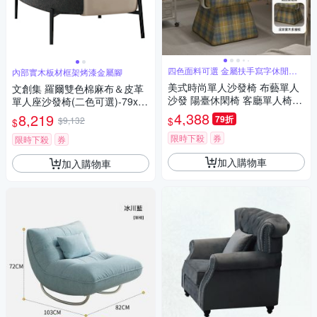
四色面料可選 金屬扶手寫字休閒沙
內部實木板材框架烤漆金屬腳
發
美式時尚單人沙發椅 布藝單人
文創集 羅爾雙色棉麻布＆皮革
沙發 陽臺休閑椅 客廳單人椅
單人座沙發椅(二色可選)-79x79
（固定款）
x79cm免組
4,388
8,219
79折
$
$9,132
$
限時下殺
券
限時下殺
券
加入購物車
加入購物車