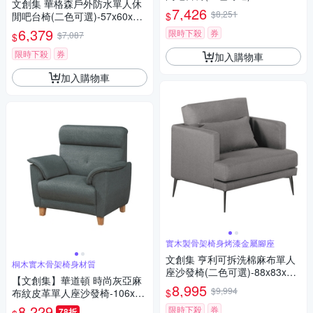
文創集 華格森戶外防水單人休
8cm免組
7,426
$8,251
$
閒吧台椅(二色可選)-57x60x10
8cm免組
6,379
限時下殺
券
$7,087
$
限時下殺
券
加入購物車
加入購物車
實木製骨架椅身烤漆金屬腳座
文創集 亨利可拆洗棉麻布單人
桐木實木骨架椅身材質
座沙發椅(二色可選)-88x83x69
【文創集】華道頓 時尚灰亞麻
cm免組
8,995
$9,994
$
布紋皮革單人座沙發椅-106x86
x105cm免組
8,229
限時下殺
券
78折