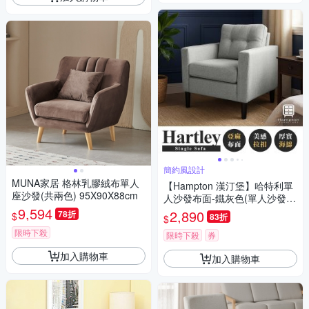
簡約風設計
MUNA家居 格林乳膠絨布單人
【Hampton 漢汀堡】哈特利單
座沙發(共兩色) 95X90X88cm
人沙發布面-鐵灰色(單人沙發/
9,594
亞麻布/布沙發/沙發/DIY)
2,890
78折
$
83折
$
限時下殺
限時下殺
券
加入購物車
加入購物車