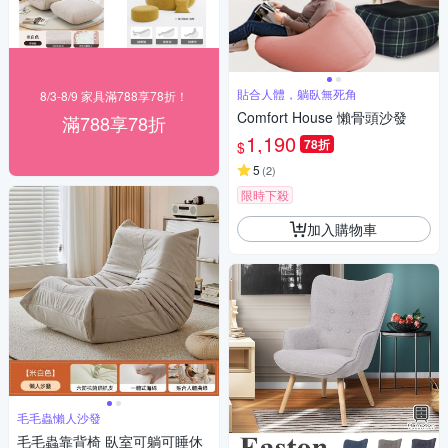
貼合人體，躺臥無死角
8/3-8/9 家具滿788享78折！
Comfort House 懶骨頭沙發
滿788享78折
1,190
78折
$
5
(
2
)
限時下殺
加入購物車
毛毛蟲懶人沙發
毛毛蟲靠背椅 臥室可躺可睡休