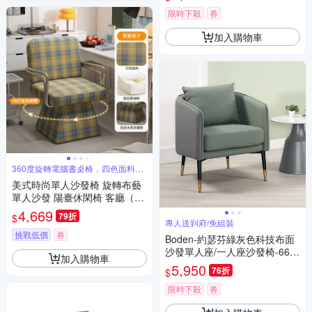
限時下殺
券
加入購物車
360度旋轉電腦書桌椅，四色面料可
選
美式時尚單人沙發椅 旋轉布藝
單人沙發 陽臺休閑椅 客廳（旋
轉款）單人椅
4,669
79折
$
專人送到府/免組裝
挑戰低價
券
Boden-約瑟芬綠灰色科技布面
沙發單人座/一人座沙發椅-66x7
加入購物車
0x75cm
5,950
76折
$
限時下殺
券