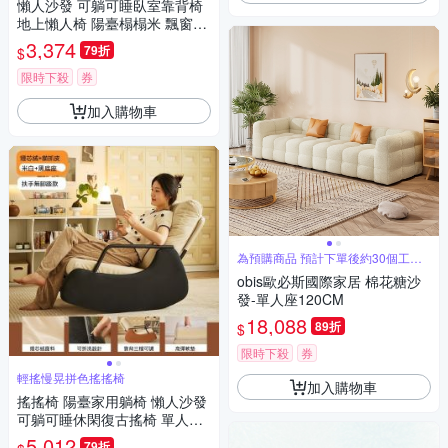
懶人沙發 可躺可睡臥室靠背椅
地上懶人椅 陽臺榻榻米 飄窗單
人小沙發 休憩靠背坐墊
3,374
79折
$
限時下殺
券
加入購物車
為預購商品 預計下單後約30個工作
天配送
obis歐必斯國際家居 棉花糖沙
發-單人座120CM
18,088
89折
$
限時下殺
券
輕搖慢晃拼色搖搖椅
加入購物車
搖搖椅 陽臺家用躺椅 懶人沙發
可躺可睡休閑復古搖椅 單人躺
椅 客廳追劇搖擺躺椅
5,012
79折