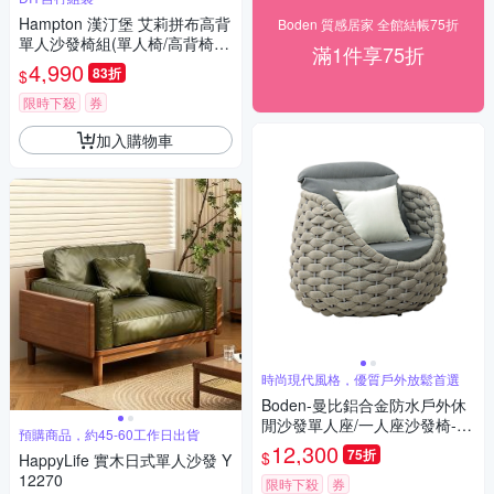
Hampton 漢汀堡 艾莉拼布高背
Boden 質感居家 全館結帳75折
單人沙發椅組(單人椅/高背椅/
滿1件享75折
含腳凳/休閒椅/DIY組裝/椅子)
4,990
83折
$
限時下殺
券
加入購物車
時尚現代風格，優質戶外放鬆首選
Boden-曼比鋁合金防水戶外休
閒沙發單人座/一人座沙發椅-附
預購商品，約45-60工作日出貨
抱枕
12,300
75折
$
HappyLife 實木日式單人沙發 Y
12270
限時下殺
券