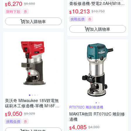
器
6,270
膏板修邊機-雙電2.0AH(M18DY
$6,600
$
A)
10,213
$10,750
限時下殺
券
$
挑戰低價
券
加入購物車
加入購物車
美沃奇 Milwaukee 18V鋰電無
碳刷木工修邊機-單機 M18FTR
RT0702C 雕刻修邊機
8-0 空機
9,050
$9,329
MAKITA牧田 RT0702C 雕刻修
$
邊機
挑戰低價
券
4,085
$4,300
$