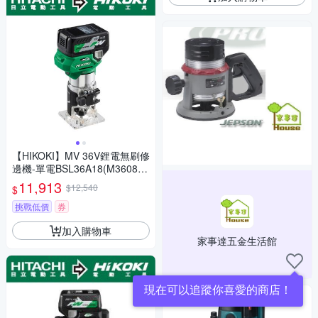
【HIKOKI】MV 36V鋰電無刷修
邊機-單電BSL36A18(M3608D
A)
11,913
$12,540
$
挑戰低價
券
加入購物車
家事達五金生活館
現在可以追蹤你喜愛的商店！