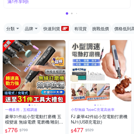
滿1件享9折
分類
品牌
快速到貨
有現貨
挑戰低價
價格低到
一機多用，五檔調速
小型無線 TypeC充電高效率
豪華31件組小型電動打磨機 五
FJ 豪華42件組小型電動打磨機
檔變速 無線電鑽 電磨機/雕刻
NJ1(USB充電款)
機/雕刻筆/迷你電鑽
776
477
$799
$529
$
$