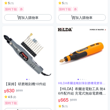
5
5
(
1
)
(
1
)
限時下殺
券
限時下殺
券
加入購物車
加入購物車
HILDA希爾達雕刻筆刻磨機電磨筆電
【萊姆】研磨雕刻機10件組
磨機
【HILDA】希爾達電動工具 附4
630
$699
$
6件配件組 充電式無線電磨機/
4.5
(
2
)
電磨筆/雕刻筆/電動工具/刻磨機
665
$699
$
限時下殺
5
(
1
)