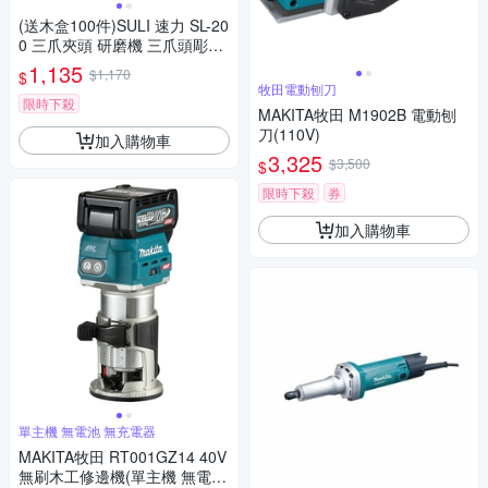
(送木盒100件)SULI 速力 SL-20
0 三爪夾頭 研磨機 三爪頭彫刻
機 電動雕刻機
1,135
$1,170
$
牧田電動刨刀
限時下殺
MAKITA牧田 M1902B 電動刨
刀(110V)
加入購物車
3,325
$3,500
$
限時下殺
券
加入購物車
單主機 無電池 無充電器
MAKITA牧田 RT001GZ14 40V
無刷木工修邊機(單主機 無電池