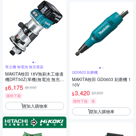
單主機 無電池 無充電器
GD0603 刻磨機
MAKITA牧田 18V無刷木工修邊
機DRT50Z(單機)無電池 無充電
MAKITA牧田 GD0603 刻磨機 1
器
10V
6,175
$6,500
$
3,420
$3,600
$
限時下殺
限時下殺
券
加入購物車
加入購物車