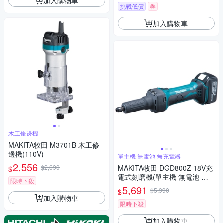
加入購物車
挑戰低價
券
加入購物車
木工修邊機
MAKITA牧田 M3701B 木工修
邊機(110V)
單主機 無電池 無充電器
2,556
$2,690
MAKITA牧田 DGD800Z 18V充
$
電式刻磨機(單主機 無電池 無
限時下殺
充電器)
5,691
$5,990
$
加入購物車
限時下殺
加入購物車