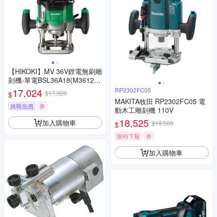
【HIKOKI】MV 36V鋰電無刷雕
刻機-單電BSL36A18(M3612D
A)
17,024
RP2302FC05
$17,920
$
MAKITA牧田 RP2302FC05 電
挑戰低價
券
動木工雕刻機 110V
18,525
加入購物車
$19,500
$
限時下殺
券
加入購物車