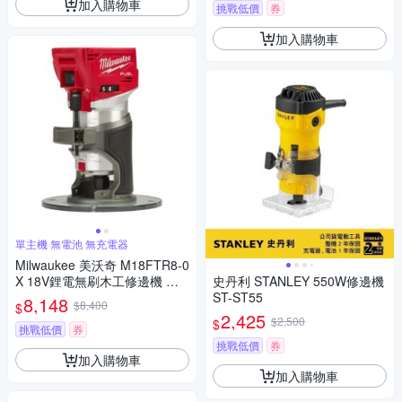
加入購物車
挑戰低價
券
加入購物車
單主機 無電池 無充電器
Milwaukee 美沃奇 M18FTR8-0
X 18V鋰電無刷木工修邊機 單
史丹利 STANLEY 550W修邊機
主機 無電池 無充電器
ST-ST55
8,148
$8,400
$
2,425
$2,500
$
挑戰低價
券
挑戰低價
券
加入購物車
加入購物車