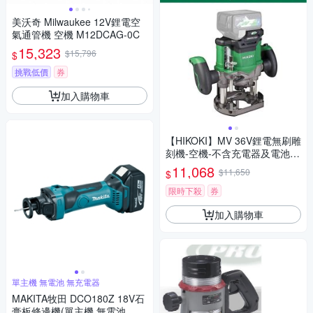
美沃奇 Milwaukee 12V鋰電空
氣通管機 空機 M12DCAG-0C
15,323
$15,796
$
挑戰低價
券
加入購物車
【HIKOKI】MV 36V鋰電無刷雕
刻機-空機-不含充電器及電池
(M3612DA-NN)
11,068
$11,650
$
限時下殺
券
加入購物車
單主機 無電池 無充電器
MAKITA牧田 DCO180Z 18V石
膏板修邊機(單主機 無電池 無