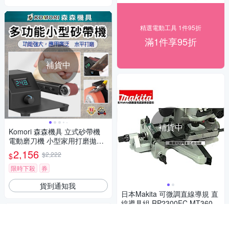
精選電動工具 1件95折
滿1件享95折
補貨中
補貨中
Komori 森森機具 立式砂帶機
電動磨刀機 小型家用打磨拋光
機 多功能砂帶機 小型拋光打磨
2,156
$2,222
$
開刃磨刀機
限時下殺
券
貨到通知我
日本Makita 可微調直線導規 直
線導具組 RP2300FC MT360 R
T0700C
1,135
$1,170
$