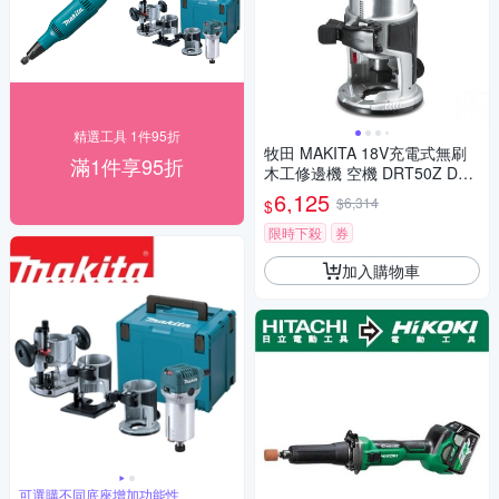
精選工具 1件95折
牧田 MAKITA 18V充電式無刷
滿1件享95折
木工修邊機 空機 DRT50Z DRT
50Z 18V充電式無刷
6,125
$6,314
$
限時下殺
券
加入購物車
可選購不同底座增加功能性