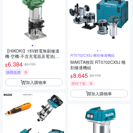
【HIKOKI】18V鋰電無刷修邊
RT0702CX5J 雕刻修邊機組
機-空機-不含充電器及電池(M1
808DA-NN)
MAKITA牧田 RT0702CX5J 雕
6,384
$6,720
$
刻修邊機組
挑戰低價
券
8,645
$9,100
$
加入購物車
限時下殺
券
加入購物車