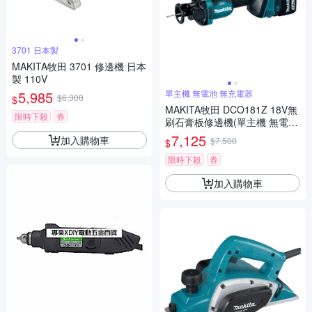
3701 日本製
MAKITA牧田 3701 修邊機 日本
製 110V
5,985
單主機 無電池 無充電器
$6,300
$
MAKITA牧田 DCO181Z 18V無
限時下殺
券
刷石膏板修邊機(單主機 無電池
無充電器)
7,125
加入購物車
$7,500
$
限時下殺
券
加入購物車