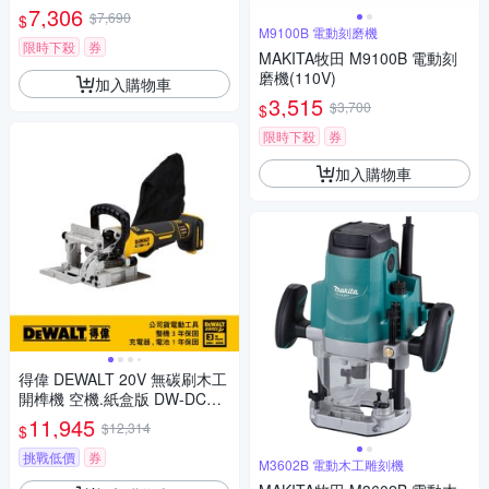
無充電器)
7,306
$7,690
$
M9100B 電動刻磨機
限時下殺
券
MAKITA牧田 M9100B 電動刻
磨機(110V)
加入購物車
3,515
$3,700
$
限時下殺
券
加入購物車
得偉 DEWALT 20V 無碳刷木工
開榫機 空機.紙盒版 DW-DCW6
82B 空機
11,945
$12,314
$
挑戰低價
券
M3602B 電動木工雕刻機