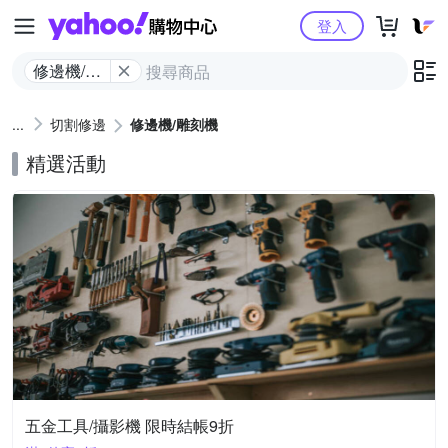
Yahoo購物中心
登入
修邊機/雕
刻機
切割修邊
修邊機/雕刻機
精選活動
五金工具/攝影機 限時結帳9折