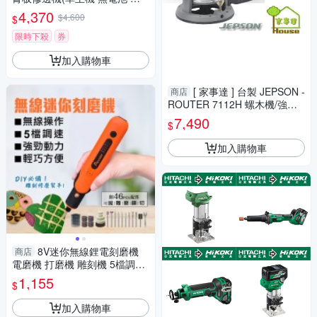
充電器)
4,370
$4,600
$
限時下殺
券
加入購物車
[ 家事達 ] 台製 JEPSON -
商店
ROUTER 7112H 螺木機/強力
型木工雕刻機 特價
7,490
$
加入購物車
8V迷你無線鋰電刻磨機
商店
電磨機 打磨機 雕刻機 5檔調速
USB充電/鑽孔/研磨/拋光/雕刻/
1,155
$
修邊
加入購物車