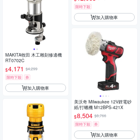
限時下殺
加入購物車
MAKITA牧田 木工雕刻修邊機
RT0702C
4,171
$4,299
$
限時下殺
券
加入購物車
美沃奇 Milwaukee 12V鋰電砂
紙/打蠟機 M12BPS-421X
8,504
$8,766
$
限時下殺
券
加入購物車