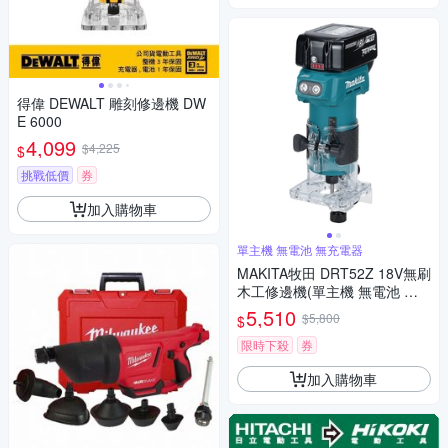
得偉 DEWALT 雕刻修邊機 DW
E 6000
4,099
$4,225
$
挑戰低價
券
加入購物車
單主機 無電池 無充電器
MAKITA牧田 DRT52Z 18V無刷
木工修邊機(單主機 無電池 無
充電器)
5,510
$5,800
$
限時下殺
券
加入購物車