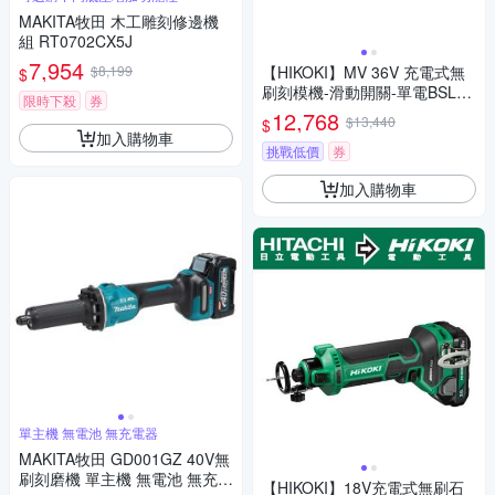
MAKITA牧田 木工雕刻修邊機
組 RT0702CX5J
7,954
$8,199
【HIKOKI】MV 36V 充電式無
$
刷刻模機-滑動開關-單電BSL36
限時下殺
券
A18X(GP36DA)
12,768
$13,440
$
加入購物車
挑戰低價
券
加入購物車
單主機 無電池 無充電器
MAKITA牧田 GD001GZ 40V無
刷刻磨機 單主機 無電池 無充電
【HIKOKI】18V充電式無刷石