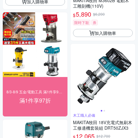
MAKITA牧田 M3602B 電動木
加入購物車
工雕刻機(110V)
5,890
$6,200
$
限時下殺
券
加入購物車
8/3-8/9 五金/電動工具 滿1件享97折！
滿1件享97折
木工職人必備
MAKITA牧田 18V充電式無刷木
工修邊機套裝組 DRT50ZJX3
12,065
$12,700
$