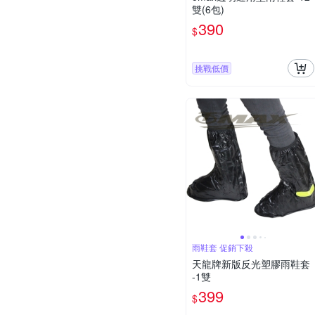
雙(6包)
390
$
挑戰低價
雨鞋套 促銷下殺
天龍牌新版反光塑膠雨鞋套
-1雙
399
$