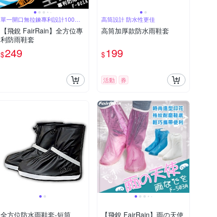
單一開口無拉鍊專利設計100完
高筒設計 防水性更佳
全防水
【飛銳 FairRain】全方位專
高筒加厚款防水雨鞋套
利防雨鞋套
249
199
$
$
活動
券
全方位防水雨鞋套-短筒
【飛銳 FairRain】雨の天使