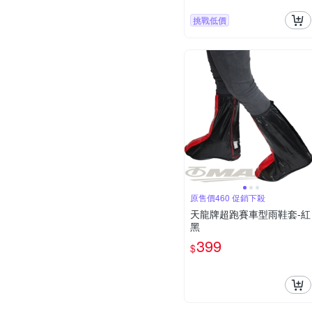
挑戰低價
原售價460 促銷下殺
天龍牌超跑賽車型雨鞋套-紅
黑
399
$