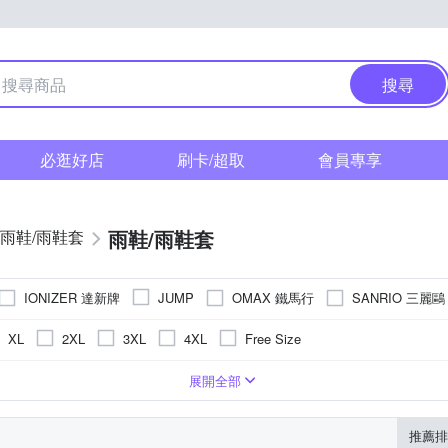
搜尋
必逛好店
刷卡/超取
會員專享
雨鞋/雨鞋套
/雨鞋/雨鞋套
IONIZER 達新牌
OMAX 鐵馬行
SANRIO 三麗鷗
JUMP
XL
2XL
3XL
4XL
Free Size
機車收納用品
展開全部
推薦排