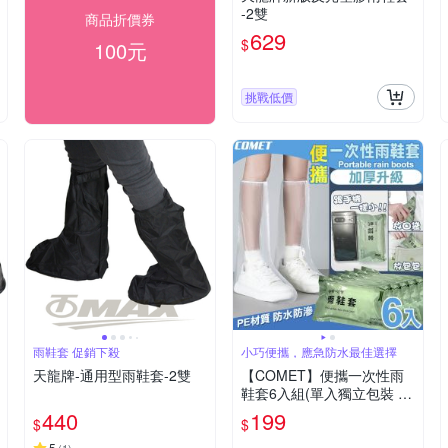
-2雙
商品折價券
629
$
100元
挑戰低價
雨鞋套 促銷下殺
小巧便攜，應急防水最佳選擇
天龍牌-通用型雨鞋套-2雙
【COMET】便攜一次性雨
鞋套6入組(單入獨立包裝 加
厚雨鞋套 機車雨鞋套 輕便
440
199
$
$
雨鞋套 環保雨鞋套 便攜雨
鞋套/C10)
5