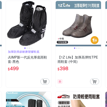
加厚防滑超耐磨塑膠鞋底
JUMP新一代反光厚底雨鞋
【1Z Life】加厚高彈性TPE
套-黑色
雨鞋套 (中筒)
499
398
$
$
券