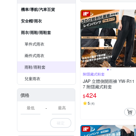
機車/導航/汽車百貨
安全帽/雨衣
雨衣/雨鞋/雨鞋套
單件式雨衣
兩件式雨衣
雨鞋/雨鞋套
附隱藏式鞋套
兒童雨衣
JAP 立體側開雨褲 YW-R11
7 附隱藏式鞋套
424
價格
$
5
(
4
)
-
確定