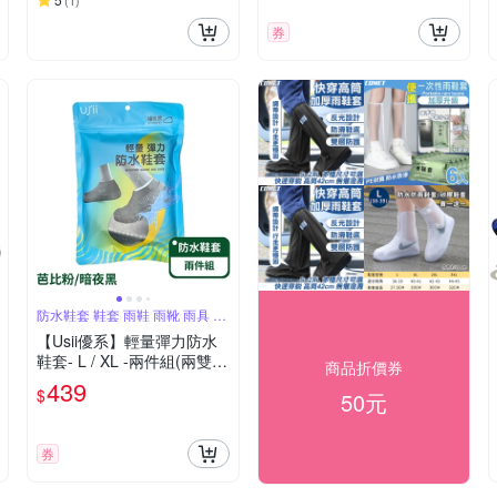
(
1
)
券
防水鞋套 鞋套 雨鞋 雨靴 雨具 雨
鞋套
【Usii優系】輕量彈力防水
鞋套- L / XL -兩件組(兩雙) -
商品折價券
芭比粉/暗夜黑
439
$
50元
券