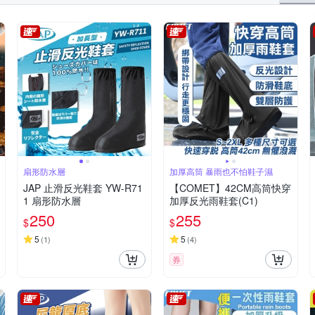
扇形防水層
加厚高筒 暴雨也不怕鞋子濕
JAP 止滑反光鞋套 YW-R71
【COMET】42CM高筒快穿
1 扇形防水層
加厚反光雨鞋套(C1)
250
255
$
$
5
5
(
1
)
(
4
)
券