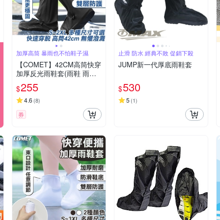
加厚高筒 暴雨也不怕鞋子濕
止滑 防水 經典不敗 促銷下殺
【COMET】42CM高筒快穿
JUMP新一代厚底雨鞋套
加厚反光雨鞋套(雨鞋 雨鞋
套 加厚雨鞋套 便捷雨鞋套
255
530
$
$
高筒雨鞋套 反光雨鞋/C1)
4.6
5
(
8
)
(
1
)
券