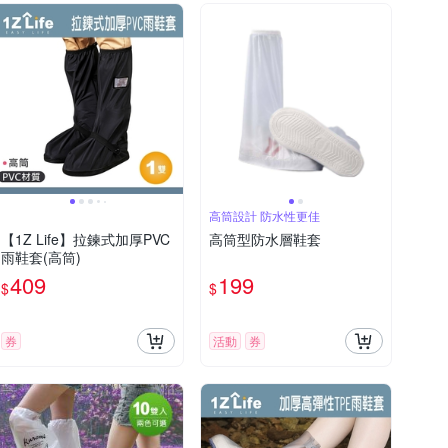
高筒設計 防水性更佳
【1Z Life】拉鍊式加厚PVC
高筒型防水層鞋套
雨鞋套(高筒)
409
199
$
$
券
活動
券