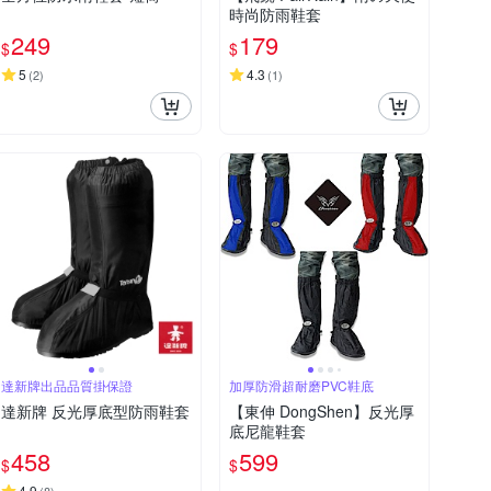
時尚防雨鞋套
249
179
$
$
5
4.3
(
2
)
(
1
)
達新牌出品品質掛保證
加厚防滑超耐磨PVC鞋底
達新牌 反光厚底型防雨鞋套
【東伸 DongShen】反光厚
底尼龍鞋套
458
599
$
$
4.9