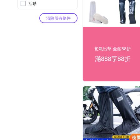
活動
清除所有條件
爸氣出擊 全館88折
滿888享88折