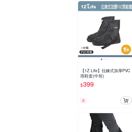
【1Z Life】拉鍊式加厚PVC
雨鞋套(中筒)
399
$
券