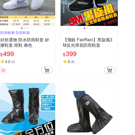
防滑耐磨 防雨鞋套
好拾選物 防水防雨鞋套 矽
【飛銳 FairRain】黑旋風3
膠鞋套 雨鞋 兩色
M反光厚底防雨鞋套
499
399
$
$
4.2
5
(
4
)
(
8
)
券