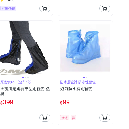
(
8
)
挑戰低價
原售價460 促銷下殺
防水層設計 防水性更佳
天龍牌超跑賽車型雨鞋套-藍
短筒防水層雨鞋套
黑
399
99
$
$
活動
券