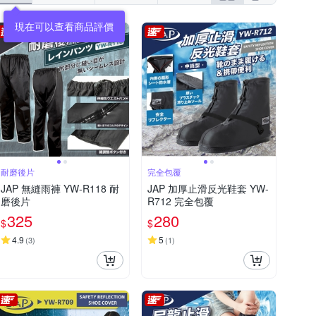
耐磨後片
完全包覆
JAP 無縫雨褲 YW-R118 耐
JAP 加厚止滑反光鞋套 YW-
磨後片
R712 完全包覆
325
280
$
$
4.9
5
(
3
)
(
1
)