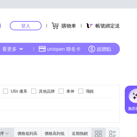
購物車
帳號綁定送
登入
看更多
uniopen 聯名卡
超贈點
USii 優系
其他品牌
東伸
飛銳
序
價格低到高
價格高到低
近期熱銷