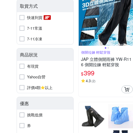
取貨方式
快速到貨
7-11常溫
7-11冷凍
側開拉鍊 輕鬆穿脫
商品狀況
JAP 立體側開雨褲 YW-R11
6 側開拉鍊 輕鬆穿脫
有現貨
399
$
Yahoo自營
4.3
(
2
)
評價4顆
以上
優惠
挑戰低價
券