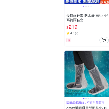
長筒雨鞋套 防水/耐磨/止滑/
高筒雨鞋套
219
$
4.3
(
4
)
券
防疫必備用品，不再只是防雨
omax透明通用型雨鞋套-12