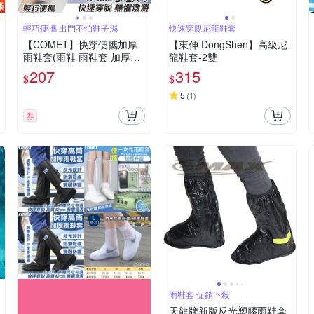
輕巧便攜 出門不怕鞋子濕
快速穿脫尼龍鞋套
【COMET】快穿便攜加厚
【東伸 DongShen】高級尼
雨鞋套(雨鞋 雨鞋套 加厚雨
龍鞋套-2雙
鞋套 防滑雨鞋套 輕便雨鞋
207
315
$
$
套/A5)
5
(
1
)
券
雨鞋套 促銷下殺
天龍牌新版反光塑膠雨鞋套