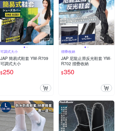
可調式大小
摺疊收納
JAP 簡易式鞋套 YW-R709
JAP 尼龍止滑反光鞋套 YW-
可調式大小
R702 摺疊收納
250
350
$
$