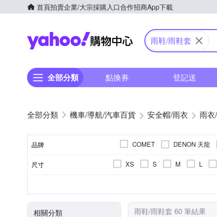
首頁
拍賣
企業/大宗採購入口
合作招商
App下載
Yahoo購物中心
雨鞋/雨鞋套
全部分類
點換券
登記送
機車/導航/汽車百貨
安全帽/雨衣
雨衣
DENON 天龍
COMET
品牌
XS
S
M
L
尺寸
品牌名稱
雨鞋套
大人
皆適用
雨鞋
雨褲
兒童
顏色
種類
適用對象
雨鞋/雨鞋套 60 筆結果
相關分類