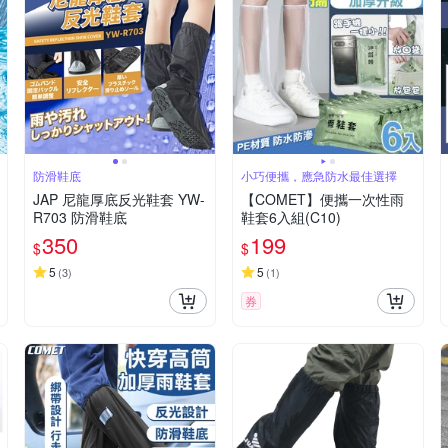
防滑鞋底
小巧便攜，應急防水最佳選擇
JAP 尼龍厚底反光鞋套 YW-
【COMET】便攜一次性雨
R703 防滑鞋底
鞋套6入組(C10)
350
199
$
$
5
5
(
3
)
(
1
)
券