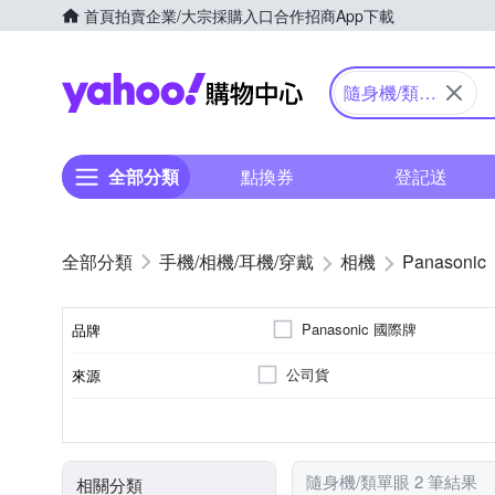
首頁
拍賣
企業/大宗採購入口
合作招商
App下載
Yahoo購物中心
隨身機/類單
眼
全部分類
點換券
登記送
手機/相機/耳機/穿戴
相機
Panasonic
Panasonic 國際牌
品牌
公司貨
來源
品牌名稱
類單眼相機(PASM功能)
61倍以上變焦鏡頭
1/2.3吋 CMOS
1601萬~2000萬像素
2.5~2.9吋
3.0吋以上
8~20
200
SD
SDHC
M4/3
SDXC
儲存媒介
相機類型
光學變焦
影像感應器
有效像素
螢幕尺寸
隨身機/類單眼 2 筆結果
相關分類