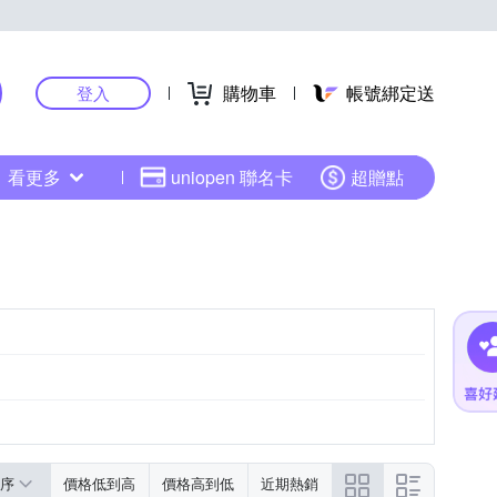
購物車
帳號綁定送
登入
看更多
uniopen 聯名卡
超贈點
序
價格低到高
價格高到低
近期熱銷