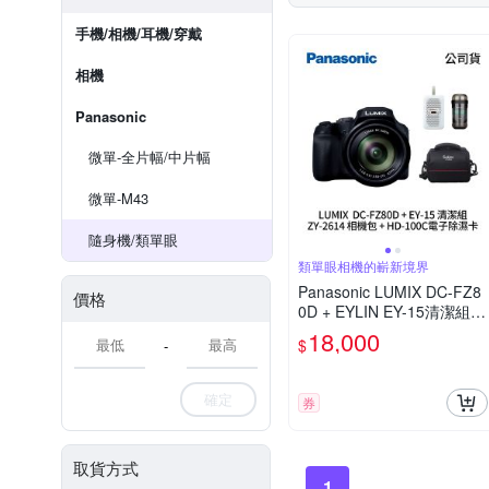
手機/相機/耳機/穿戴
相機
Panasonic
微單-全片幅/中片幅
微單-M43
隨身機/類單眼
類單眼相機的嶄新境界
Panasonic LUMIX DC-FZ8
價格
0D + EYLIN EY-15清潔組 +
SunLight ZY-2614相機包 +
18,000
$
-
EirMai 銳瑪 HD-100C電子
除濕卡 FZ80D (公司貨)
確定
券
取貨方式
1