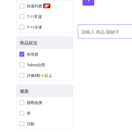
快速到貨
7-11常溫
7-11冷凍
商品狀況
有現貨
Yahoo自營
評價4顆
以上
優惠
挑戰低價
券
活動