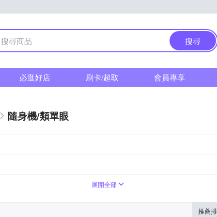
搜尋
必逛好店
刷卡/超取
會員專享
隨身機/類單眼
倍變焦鏡頭
1萬~3000萬像素
展開全部
推薦排