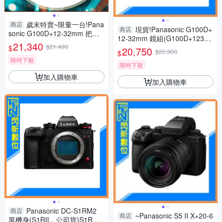
歲末特賣~限量一台!Pana
商店
現貨!Panasonic G100D+
商店
sonic G100D+12-32mm 把手
12-32mm 鏡組(G100D+123
組(G100D+1232+SHGR2，公
21,340
$21,490
2，公司貨)G100
$
20,750
司貨)
$20,900
$
限時下殺
限時下殺
加入購物車
加入購物車
Panasonic DC-S1RM2
商店
~Panasonic S5 II X+20-6
商店
單機身(S1RII，公司貨)S1R Ma