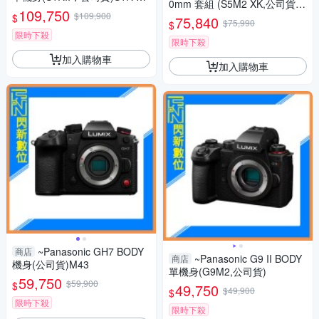
0mm 套組 (S5M2 XK,公司貨)
rk II S1R2
109,750
$109,900
S5IIXK
$
75,840
$75,990
$
限時下殺
限時下殺
加入購物車
加入購物車
~Panasonic GH7 BODY
商店
~Panasonic G9 II BODY
商店
機身(公司貨)M43
單機身(G9M2,公司貨)
59,750
$59,900
$
49,750
$49,900
$
限時下殺
限時下殺