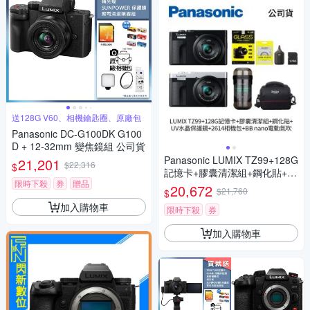
送128G V60、相機鑰匙圈、原廠包
Panasonic DC-G100DK G100
D + 12-32mm 變焦鏡組 公司貨
Panasonic LUMIX TZ99+128G
21,201
$22,316
$
記憶卡+膠囊清潔組+鋼化貼+水
限時下殺
券
贈品
晶保護鏡+2614相機包+NITEC
20,672
$21,760
$
ORE BB nano 迷你電動氣吹
加入購物車
(公司貨)
限時下殺
券
加入購物車