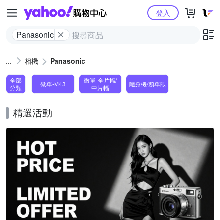
Yahoo購物中心
登入
Panasonic
相機
Panasonic
全部
微單-全片幅/
微單-M43
隨身機/類單眼
分類
中片幅
精選活動