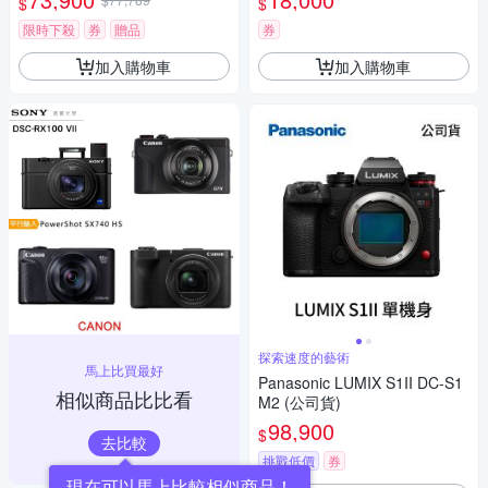
$
$
瑪 HD-100C電子除濕卡 FZ80
D (公司貨)
限時下殺
券
贈品
券
加入購物車
加入購物車
探索速度的藝術
馬上比買最好
Panasonic LUMIX S1II DC-S1
相似商品比比看
M2 (公司貨)
98,900
$
去比較
挑戰低價
券
現在可以馬上比較相似商品！