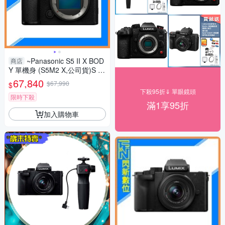
~Panasonic S5 II X BOD
商店
Y 單機身 (S5M2 X,公司貨)S 5II
X
67,840
$67,990
$
下殺95折⇓ 單眼鏡頭
限時下殺
滿1享95折
加入購物車