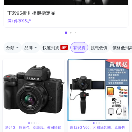
下殺95折⇓ 相機指定品
滿1件享95折
分類
品牌
快速到貨
有現貨
挑戰低價
價格低到
送64G、原廠包、保護鏡、蔡司噴罐
送128G V60、相機鑰匙圈、原廠包