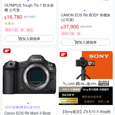
OLYMPUS Tough TG-7 防水相
機 公司貨
CANON EOS R8 BODY 單機身
16,780
$17,663
$
(公司貨)
5
(
1
)
37,900
$39,894
$
限時下殺
券
贈品
限時下殺
券
加入購物車
加入購物車
12/31前滿3萬登記送1212
【Sony索尼】ZV-E10 II Vlog相
Canon EOS R5 Mark II Body