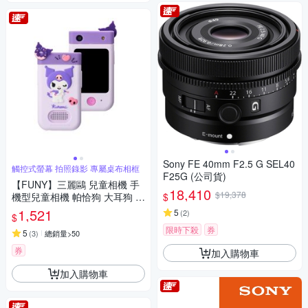
Sony FE 40mm F2.5 G SEL40
觸控式螢幕 拍照錄影 專屬桌布相框
F25G (公司貨)
【FUNY】三麗鷗 兒童相機 手
18,410
$19,378
$
機型兒童相機 帕恰狗 大耳狗 酷
洛米
1,521
5
(
2
)
$
限時下殺
券
5
(
3
)
總銷量>50
券
加入購物車
加入購物車