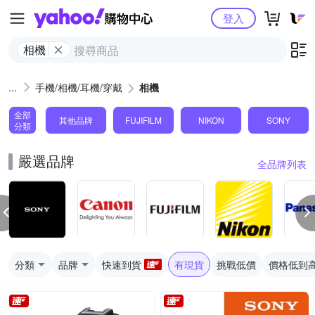
Yahoo購物中心
登入
相機
手機/相機/耳機/穿戴
相機
全部
其他品牌
FUJIFILM
NIKON
SONY
分類
嚴選品牌
全品牌列表
分類
品牌
快速到貨
有現貨
挑戰低價
價格低到