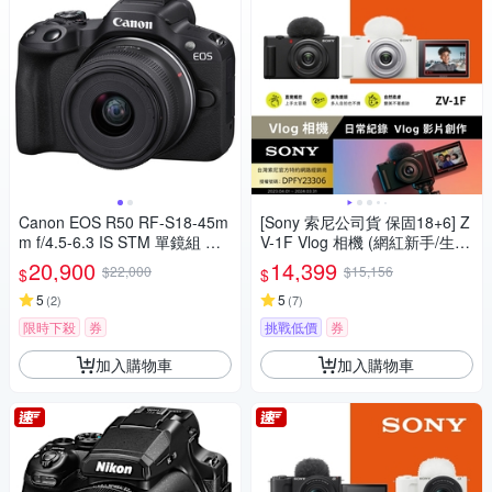
Canon EOS R50 RF-S18-45m
[Sony 索尼公司貨 保固18+6] Z
m f/4.5-6.3 IS STM 單鏡組 公
V-1F Vlog 相機 (網紅新手/生活
司貨
隨拍)
20,900
14,399
$22,000
$15,156
$
$
5
5
(
2
)
(
7
)
限時下殺
券
挑戰低價
券
加入購物車
加入購物車