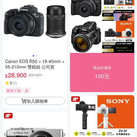
Canon EOS R50 + 18-45mm +
55-210mm 雙鏡組 公司貨
商品折價券
28,900
100元
$30,421
$
5
(
1
)
限時下殺
券
加入購物車