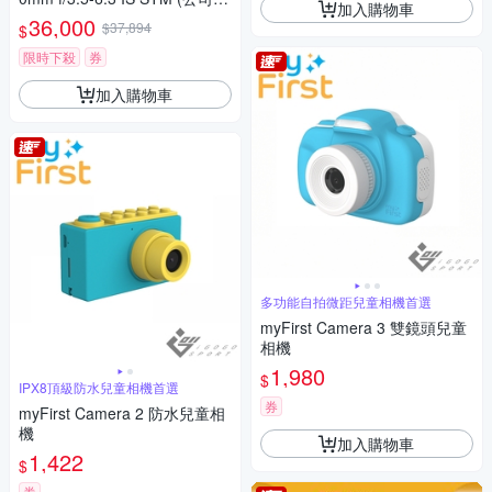
加入購物車
貨)
36,000
$37,894
$
限時下殺
券
加入購物車
多功能自拍微距兒童相機首選
myFirst Camera 3 雙鏡頭兒童
相機
1,980
$
IPX8頂級防水兒童相機首選
券
myFirst Camera 2 防水兒童相
機
加入購物車
1,422
$
券