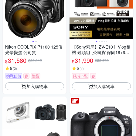
Nikon COOLPIX P1100 125倍
【Sony索尼】ZV-E10 II Vlog相
光學變焦 公司貨
機 鏡頭組 (公司貨 保固18+6個
月)
31,580
31,990
$33,242
$33,673
$
$
5
5
(
2
)
(
1
)
挑戰低價
券
贈品
限時下殺
券
加入購物車
加入購物車