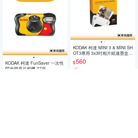
KODAK 柯達 MINI 3 & MINI SH
OT3專用 3x3吋相片紙連墨盒(3
0張) 公司貨
560
$
KODAK 柯達 FunSaver 一次性
閃光燈底片相機 27張
券
675
$
加入購物車
挑戰低價
券
加入購物車