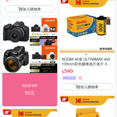
加入購物車
KODAK 柯達 ULTRAMAX 400
135mm彩色膠捲負片底片 /ISO
400 36張
540
$
挑戰低價
券
商品折價券
加入購物車
50元