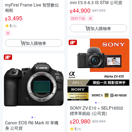
mm f/3.5-6.3 IS STM 公司貨
myFirst Frame Live 智慧數位
44,900
相框
$47,263
$
3,495
限時下殺
券
$
5
(
1
)
加入購物車
券
加入購物車
SONY ZV-E10 + SELP16502
標準單鏡組 (公司貨)
20,980
$22,084
$
Canon EOS R6 Mark III 單機
身 公司貨
5
(
1
)