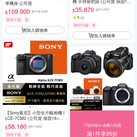
機 手持握把組 (公司貨 保固18
單機身 公司貨
+6個月)
35,870
109,000
$37,757
$
$114,736
$
5
(
2
)
限時下殺
券
限時下殺
券
加入購物車
加入購物車
【Sony索尼】小型全片幅相機 I
LCE-7CM2 (公司貨 保固18+6
個月)
58,180
下殺95折⬅︎ 相機大特賣
$61,242
$
滿1件享95折
限時下殺
券