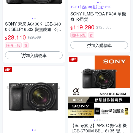
12/31前滿3萬登記送1212
SONY ILME-FX3A FX3A 單機
身 公司貨
SONY 索尼 A6400K ILCE-640
119,290
$125,568
$
0K SELP16502 變焦鏡組--公司
貨
限時下殺
券
28,110
$29,589
$
加入購物車
限時下殺
券
加入購物車
【Sony索尼】APS-C 數位相機
ILCE-6700M SEL18135 變焦