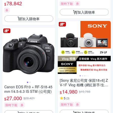
78,842
限時下殺
券
$
券
加入購物車
加入購物車
[Sony 索尼公司貨 保固18+6] Z
V-1F Vlog 相機 (網紅新手/生活
Canon EOS R10 + RF-S18-45
隨拍)
14,980
mm f/4.5-6.3 IS STM (公司貨)
$15,768
$
27,000
$28,421
5
(
3
)
$
限時下殺
券
限時下殺
券
加入購物車