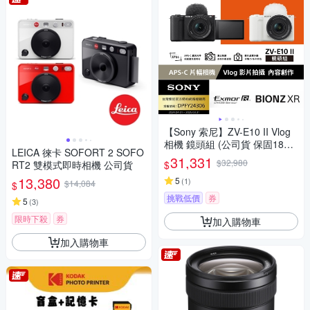
【Sony 索尼】ZV-E10 II Vlog
相機 鏡頭組 (公司貨 保固18+6
LEICA 徠卡 SOFORT 2 SOFO
個月)
31,331
$32,980
$
RT2 雙模式即時相機 公司貨
13,380
5
(
1
)
$14,084
$
挑戰低價
券
5
(
3
)
限時下殺
券
加入購物車
加入購物車