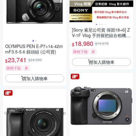
[Sony 索尼公司貨 保固18+6] Z
V-1F Vlog 手持握把組合相機
(網紅新手/生活隨拍)
18,980
$19,978
$
OLYMPUS PEN E-P7+14-42m
mF3.5-5.6 鏡頭組 (公司貨)
限時下殺
券
23,741
$24,990
$
加入購物車
限時下殺
券
加入購物車