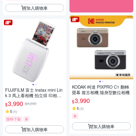
加入購物車
KODAK 柯達 PIXPRO C1 翻轉
FUJIFILM 富士 instax mini Lin
螢幕 復古相機 隨身型數位相機
k 3 馬上看相機 拍立得 印相機
3,990
公司貨
$
3,990
$4,200
$
5
(
1
)
5
(
1
)
券
限時下殺
券
加入購物車
加入購物車