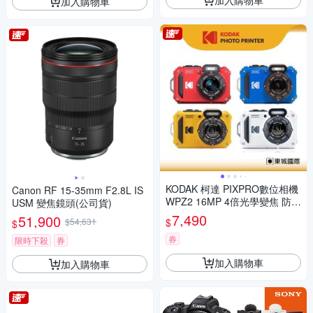
加入購物車
KODAK 柯達 PIXPRO數位相機
Canon RF 15-35mm F2.8L IS
WPZ2 16MP 4倍光學變焦 防水
USM 變焦鏡頭(公司貨)
數位相機 公司貨
7,490
51,900
$
$54,631
$
券
限時下殺
券
加入購物車
加入購物車