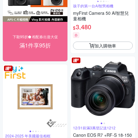
孩子的第一台AI智慧相機
myFirst Camera 50 AI智慧兒
童相機
3,480
$
券
下殺95折⬟ 相配春出遊大促
滿1件享95折
加入購物車
12/31前滿3萬登記送1212
Canon EOS R7 +RF-S 18-150
2024-2025 年美國最佳相框