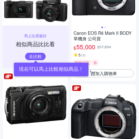
Canon EOS R6 Mark II BODY
馬上比買最好
單機身 公司貨
相似商品比比看
55,000
$57,894
$
5
(
1
)
去比較
限時下殺
券
現在可以馬上比較相似商品！
加入購物車