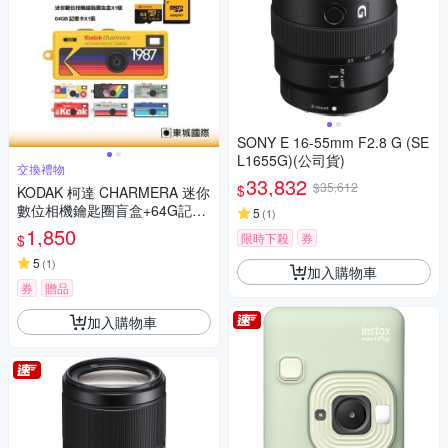
SONY E 16-55mm F2.8 G (SE
L1655G)(公司貨)
交換禮物
33,832
$35,612
$
KODAK 柯達 CHARMERA 迷你
數位相機鑰匙圈盲盒+64G記憶
5
(
1
)
卡組
1,850
限時下殺
券
$
5
(
1
)
加入購物車
券
贈品
加入購物車