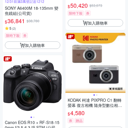
12/31前滿3萬登記送1212
鏡組 (公司貨 保固18+6個月)
50,420
$53,073
$
SONY A6400M 18-135mm 變
焦鏡組(公司貨)
限時下殺
券
36,841
$38,780
$
加入購物車
5
(
2
)
限時下殺
券
加入購物車
KODAK 柯達 PIXPRO C1 翻轉
螢幕 復古相機 隨身型數位相機
+ 32G記憶卡組
4,580
$
券
贈品
Canon EOS R10 + RF-S18-15
0mm f/3.5-6.3 IS STM (公司