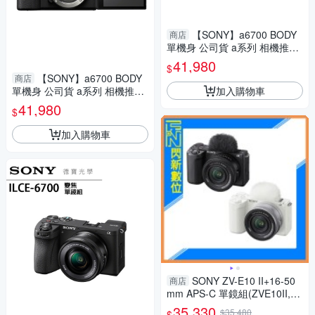
【SONY】a6700 BODY
商店
單機身 公司貨 a系列 相機推薦
微單眼 輕巧 德寶光學 索尼 son
41,980
$
y
【SONY】a6700 BODY
商店
加入購物車
單機身 公司貨 a系列 相機推薦
微單眼 輕巧 德寶光學 索尼 son
41,980
$
y
加入購物車
SONY ZV-E10 II+16-50
商店
mm APS-C 單鏡組(ZVE10II,公
司貨)
35,330
$35,480
$