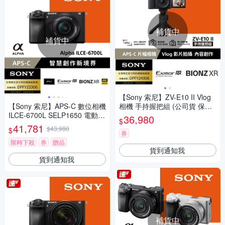
補貨中
補貨中
【Sony 索尼】ZV-E10 II Vlog
【Sony 索尼】APS-C 數位相機
相機 手持握把組 (公司貨 保固1
ILCE-6700L SELP1650 電動變
8+6個月)
36,980
$
焦鏡組 (公司貨 保固18+6個月)
41,781
$43,980
$
券
限時下殺
券
贈品
貨到通知我
貨到通知我
補貨中