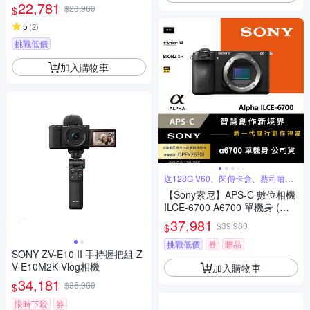
22,781
$23,980
$
5
(
2
)
挑戰低價
加入購物車
送128G V60、閃傳卡盒、蔡司噴霧
組
【Sony索尼】APS-C 數位相機
ILCE-6700 A6700 單機身 (公
司貨 保固18+6個月)
37,981
$39,980
$
挑戰低價
券
贈品
SONY ZV-E10 II 手持握把組 Z
V-E10M2K Vlog相機
加入購物車
34,181
$35,980
$
限時下殺
券