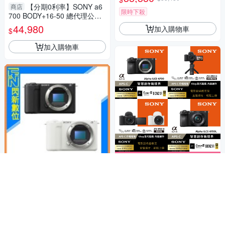
【分期0利率】SONY a6
商店
限時下殺
700 BODY+16-50 總代理公司
貨 相機推薦 德寶光學 索尼 son
44,980
加入購物車
$
y
加入購物車
下殺95折⬅︎ 相機大特賣
SONY ZV-E10 II Body A
商店
滿1件享95折
PS-C 單機身(ZVE10II,公司貨)
32,230
$32,380
$
限時下殺