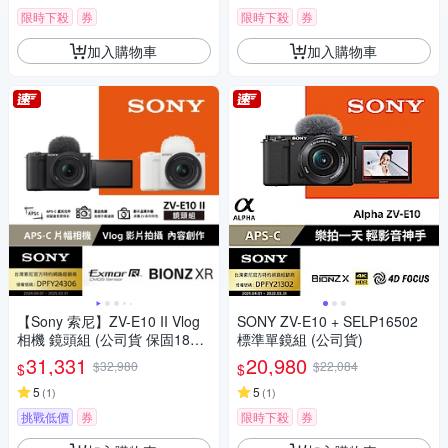
限時下殺
券
限時下殺
券
加入購物車
加入購物車
【Sony 索尼】ZV-E10 II Vlog
SONY ZV-E10 + SELP16502
相機 鏡頭組 (公司貨 保固18+6
標準單鏡組 (公司貨)
個月)
31,331
20,980
$32,980
$22,084
$
$
5
5
(
1
)
(
1
)
挑戰低價
券
限時下殺
券