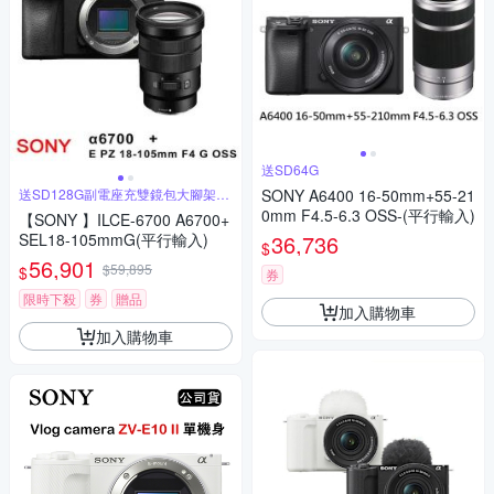
送SD64G
送SD128G副電座充雙鏡包大腳架大
SONY A6400 16-50mm+55-21
吹球
0mm F4.5-6.3 OSS-(平行輸入)
【SONY 】ILCE-6700 A6700+
SEL18-105mmG(平行輸入)
36,736
$
56,901
$59,895
$
券
限時下殺
券
贈品
加入購物車
加入購物車