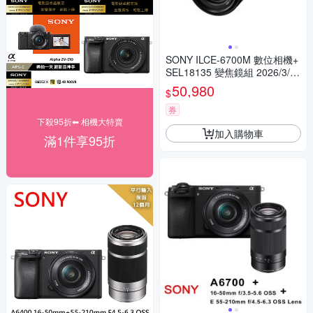
SONY ILCE-6700M 數位相機+
SEL18135 變焦鏡組 2026/3/29
前註冊送原廠電池
50,980
$
券
下殺95折⬅︎ 相機大特賣
加入購物車
滿1件享95折