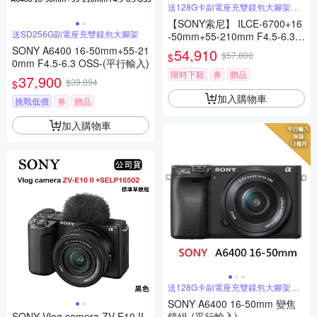
送128G卡副電座充雙鏡包大腳架拭
鏡筆
【SONY索尼】 ILCE-6700+16
送SD256G副電座充雙鏡包大腳架
-50mm+55-210mm F4.5-6.3
OSS (平行輸入)
SONY A6400 16-50mm+55-21
54,910
$57,800
$
0mm F4.5-6.3 OSS-(平行輸入)
限時下殺
券
贈品
37,900
$39,894
$
加入購物車
挑戰低價
券
贈品
加入購物車
送128G卡副電座充雙鏡包大腳架全
配
SONY A6400 16-50mm 變焦
SONY Vlog camera ZV-E10 II
鏡組-(平行輸入)