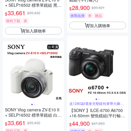
+ SELP16502 標準單鏡組 黑
28,900
$30,421
$
(公司貨) ZV-E10M2K
33,661
$35,432
$
挑戰低價
券
贈品
限時下殺
券
加入購物車
加入購物車
送128G副電座充雙鏡包筆帶大腳架
大清
SONY Vlog camera ZV-E10 II
【SONY 】ILCE-6700 A6700
+ SELP16502 標準單鏡組 白
+16-50mm 變焦鏡組(平行輸
(公司貨) ZV-E10M2K
入)
33,661
44,900
$35,432
$
$47,263
$
限時下殺
券