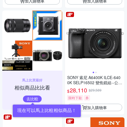
加入購物車
加入購物車
SONY 索尼 A6400K ILCE-640
馬上比買最好
0K SELP16502 變焦鏡組--公司
相似商品比比看
貨
28,110
$29,589
$
限時下殺
券
去比較
加入購物車
現在可以馬上比較相似商品！