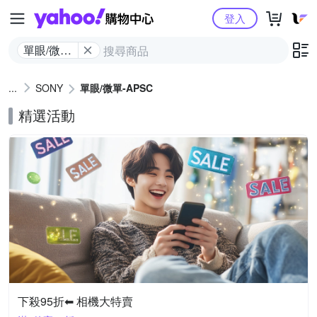
Yahoo購物中心
登入
單眼/微單-
APSC
SONY
單眼/微單-APSC
精選活動
下殺95折⬅︎ 相機大特賣