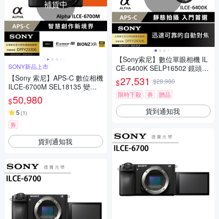
補貨中
【Sony索尼】數位單眼相機 IL
SONY新品上市
CE-6400K SELP16502 鏡頭組
(公司貨 保固18+6個月)
【Sony 索尼】APS-C 數位相機
27,531
$28,980
$
ILCE-6700M SEL18135 變焦
限時下殺
券
贈品
鏡組 (公司貨 保固18+6個月)
50,980
$
貨到通知我
5
(
1
)
券
貨到通知我