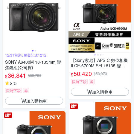
12/31前滿3萬登記送1212
【Sony索尼】APS-C 數位相機
SONY A6400M 18-135mm 變
ILCE-6700M SEL18135 變焦
焦鏡組(公司貨)
鏡組 (公司貨 保固18+6個月)
50,420
36,841
$53,073
$
$38,780
$
限時下殺
券
5
(
2
)
限時下殺
券
加入購物車
加入購物車