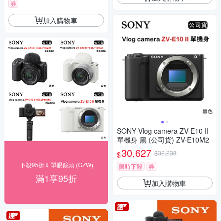
券
加入購物車
SONY Vlog camera ZV-E10 II
單機身 黑 (公司貨) ZV-E10M2
30,627
$32,238
$
下殺95折⇓ 單眼鏡頭 (GZW)
限時下殺
券
滿1享95折
加入購物車