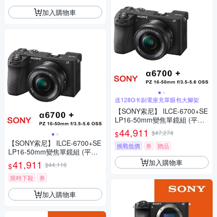
加入購物車
送128G卡副電座充單眼包大腳架
【SONY索尼】 ILCE-6700+SE
LP16-50mm變焦單鏡組 (平行
輸入)
44,911
$47,274
$
【SONY索尼】 ILCE-6700+SE
挑戰低價
券
贈品
LP16-50mm變焦單鏡組 (平行
輸入)
加入購物車
41,911
$44,116
$
限時下殺
券
加入購物車