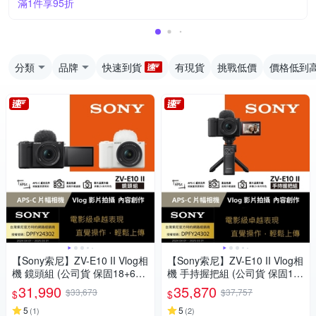
滿1件享95折
分類
品牌
快速到貨
有現貨
挑戰低價
價格低到
【Sony索尼】ZV-E10 II Vlog相
【Sony索尼】ZV-E10 II Vlog相
機 鏡頭組 (公司貨 保固18+6個
機 手持握把組 (公司貨 保固18
月)
+6個月)
31,990
35,870
$33,673
$37,757
$
$
5
5
(
1
)
(
2
)