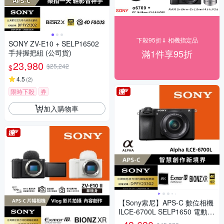
下殺95折⇓ 相機指定品
SONY ZV-E10 + SELP16502
滿1件享95折
手持握把組 (公司貨)
23,980
$25,242
$
4.5
(
2
)
限時下殺
券
加入購物車
【Sony索尼】APS-C 數位相機
ILCE-6700L SELP1650 電動變
焦鏡組(公司貨 保固18+6個月)