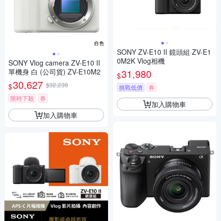
SONY ZV-E10 II 鏡頭組 ZV-E1
0M2K Vlog相機
SONY Vlog camera ZV-E10 II
單機身 白 (公司貨) ZV-E10M2
31,980
$
30,627
$32,238
$
挑戰低價
券
限時下殺
券
加入購物車
加入購物車