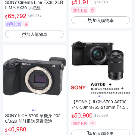
51,911
SONY Cinema Line FX30 XLR
$54,643
$
ILME-FX30 手把組
限時下殺
券
65,792
$69,254
$
加入購物車
挑戰低價
券
加入購物車
【SONY 】ILCE-6700 A6700
+16-50mm+55-210mm F4.5-
6.3雙鏡組(平行輸入)
50,900
SONY ILCE-6700 單機身 202
$53,578
$
6/3/29 前註冊送原廠電池
限時下殺
券
40,980
$
加入購物車