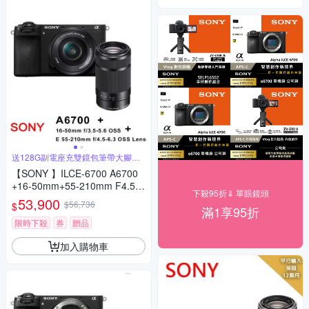
送128G副電座充雙鏡包筆帶大腳架
大清
【SONY 】ILCE-6700 A6700
+16-50mm+55-210mm F4.5-
下殺95折⇓ 單眼鏡頭
6.3雙鏡組(平行輸入)
53,900
$56,736
$
滿1享95折
限時下殺
券
贈品
加入購物車