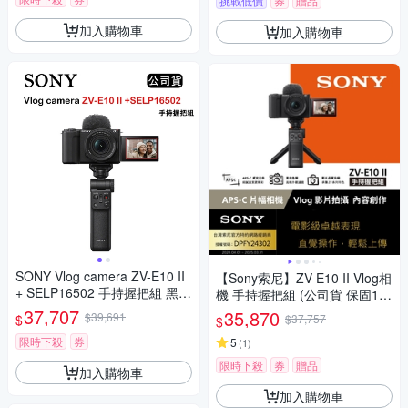
挑戰低價
券
贈品
加入購物車
加入購物車
SONY Vlog camera ZV-E10 II
【Sony索尼】ZV-E10 II Vlog相
+ SELP16502 手持握把組 黑
機 手持握把組 (公司貨 保固18
(公司貨) ZV-E10M2K
+6個月)
37,707
35,870
$39,691
$
$37,757
$
限時下殺
券
5
(
1
)
限時下殺
券
贈品
加入購物車
加入購物車