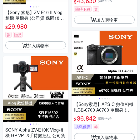
43,630
$45,926
$
限時下殺
券
【Sony 索尼】ZV-E10 II Vlog
相機 單機身 (公司貨 保固18+6
加入購物車
個月)
29,980
$
券
贈品
加入購物車
【Sony索尼】APS-C 數位相機
ILCE-6700 A6700 單機身 (公
司貨 保固18+6個月)
36,842
$38,781
$
挑戰低價
券
SONY Alpha ZV-E10K Vlog相
機 GP-VPT3手持握把組 公司貨
加入購物車