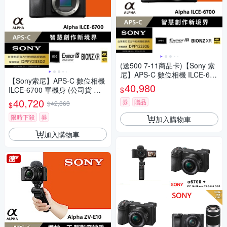
(送500 7-11商品卡)【Sony 索
尼】APS-C 數位相機 ILCE-670
【Sony索尼】APS-C 數位相機
0 單機身 (公司貨 保固18+6個
40,980
$
ILCE-6700 單機身 (公司貨 保
月)
固18+6個月)
40,720
券
贈品
$42,863
$
限時下殺
券
加入購物車
加入購物車