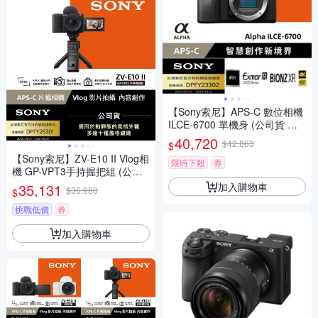
【Sony索尼】APS-C 數位相機
ILCE-6700 單機身 (公司貨 保
固18+6個月)
40,720
$42,863
$
【Sony索尼】ZV-E10 II Vlog相
限時下殺
券
機 GP-VPT3手持握把組 (公司
貨 保固18+6個月)
加入購物車
35,131
$36,980
$
挑戰低價
券
加入購物車