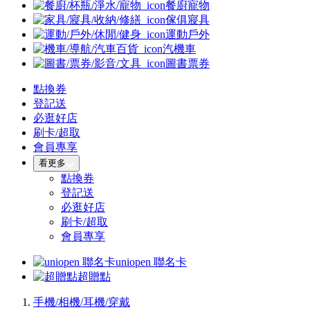
餐廚寵物
傢俱寢具
運動戶外
汽機車
圖書票券
點換券
登記送
必逛好店
刷卡/超取
會員專享
看更多
點換券
登記送
必逛好店
刷卡/超取
會員專享
uniopen 聯名卡
超贈點
手機/相機/耳機/穿戴