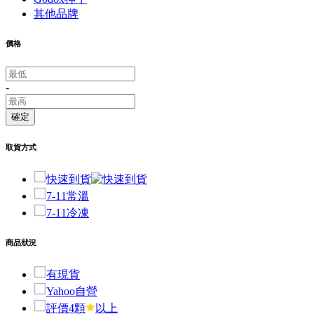
其他品牌
價格
-
確定
取貨方式
快速到貨
7-11常溫
7-11冷凍
商品狀況
有現貨
Yahoo自營
評價4顆
以上