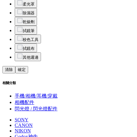
柔光罩
除濕器
乾燥劑
拭鏡筆
校色工具
拭鏡布
其他週邊
清除
確定
相關分類
手機/相機/耳機/穿戴
相機配件
閃光燈 / 閃光燈配件
SONY
CANON
NIKON
Godox神牛