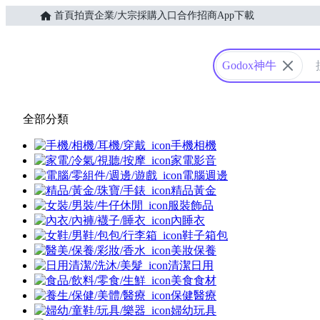
首頁
拍賣
企業/大宗採購入口
合作招商
App下載
Yahoo購物中心
Godox神牛
全部分類
手機相機
家電影音
電腦週邊
精品黃金
服裝飾品
內睡衣
鞋子箱包
美妝保養
清潔日用
美食食材
保健醫療
婦幼玩具