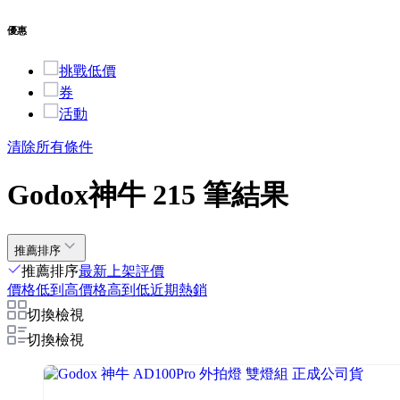
優惠
挑戰低價
券
活動
清除所有條件
Godox神牛 215 筆結果
推薦排序
推薦排序
最新上架
評價
價格低到高
價格高到低
近期熱銷
切換檢視
切換檢視