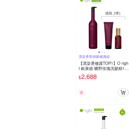
漂染燙受損髮修護組
【漂染燙修護TOP1】O righ
t 歐萊德 曠野玫瑰洗髮精10
00ml+曠野玫瑰護髮素250m
2,688
$
l/護髮油100ml
券