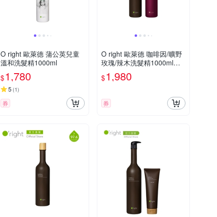
O right 歐萊德 蒲公英兒童
O right 歐萊德 咖啡因/曠野
溫和洗髮精1000ml
玫瑰/辣木洗髮精1000ml任
選
1,780
1,980
$
$
5
(
1
)
券
券