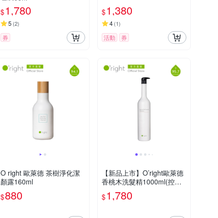
1,780
1,380
$
$
5
4
(
2
)
(
1
)
券
活動
券
O right 歐萊德 茶樹淨化潔
【新品上市】O’right歐萊德
顏露160ml
香桃木洗髮精1000ml(控油
潔淨)
880
1,780
$
$