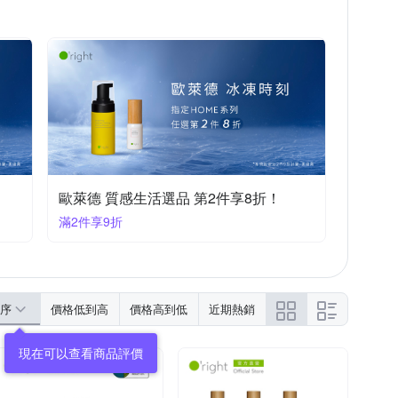
41209/20271209
20240126/20270126
40306/20270306
20250421/20280421
51121/20281120
20231222/20261222
歐萊德 質感生活選品 第2件享8折！
滿2件享9折
序
價格低到高
價格高到低
近期熱銷