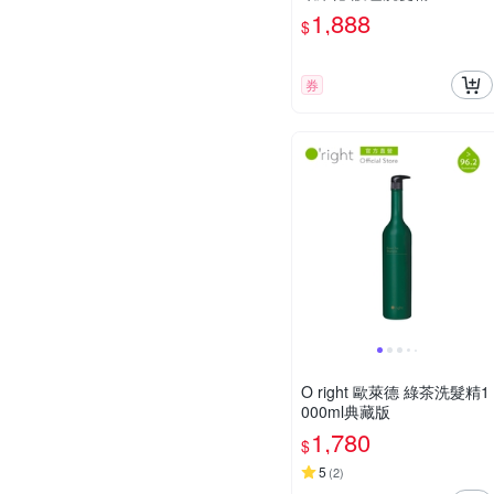
+護髮油100ml(香檳玫瑰/紫
1,888
$
玫瑰)
券
O right 歐萊德 綠茶洗髮精1
000ml典藏版
1,780
$
5
(
2
)