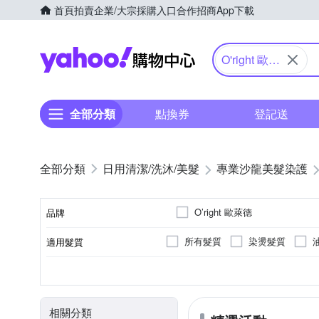
首頁
拍賣
企業/大宗採購入口
合作招商
App下載
Yahoo購物中心
O'right 歐萊
德
全部分類
點換券
登記送
日用清潔/洗沐/美髮
專業沙龍美髮染護
O’right 歐萊德
品牌
所有髮質
染燙髮質
適用髮質
品牌名稱
洗髮
沙龍
液狀
一般包裝
護髮
專櫃
無
油狀
頭皮調理
20230808/20260808
20231
種類
品牌定位
製造日期/有效日期
劑型
包裝
20240912/20270912
20230
相關分類
20220719/20250719
20240