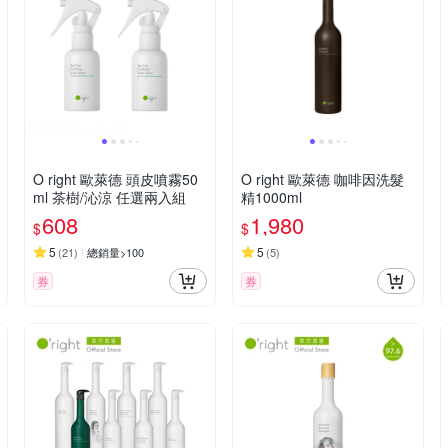
O right 歐萊德 頭皮噴霧50
O right 歐萊德 咖啡因洗髮
ml 茶樹/沁涼 任選兩入組
精1000ml
608
1,980
$
$
5
5
(
21
)
總銷量>100
(
5
)
券
券