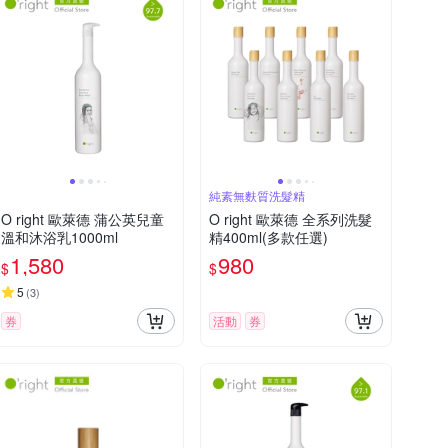
純素無麩質洗髮精
O right 歐萊德 蒲公英兒童
O right 歐萊德 全系列洗髮
溫和沐浴乳1000ml
精400ml(多款任選)
1,580
980
$
$
5
(
3
)
券
活動
券