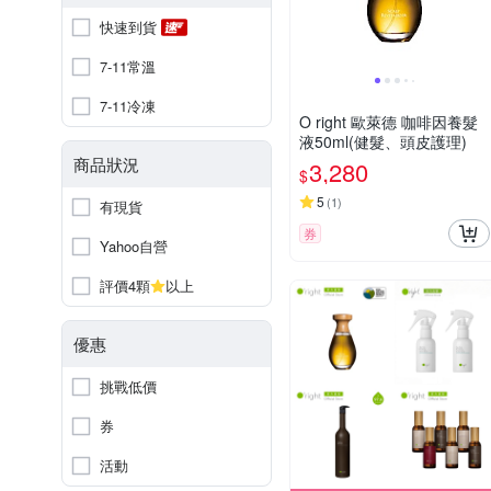
快速到貨
7-11常溫
7-11冷凍
O right 歐萊德 咖啡因養髮
液50ml(健髮、頭皮護理)
商品狀況
3,280
$
5
(
1
)
有現貨
券
Yahoo自營
評價4顆
以上
優惠
挑戰低價
券
活動