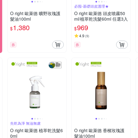
必囤-基礎頭皮護理★
O right 歐萊德 曠野玫瑰護
O right 歐萊德 頭皮噴霧50
髮油100ml
ml/植萃乾洗髮60ml 任選3入
1,380
969
$
$
4.9
(
9
)
券
券
先乾為淨 無油無慮
O right 歐萊德 植萃乾洗髮6
O right 歐萊德 香檳玫瑰護
0ml
髮油100ml