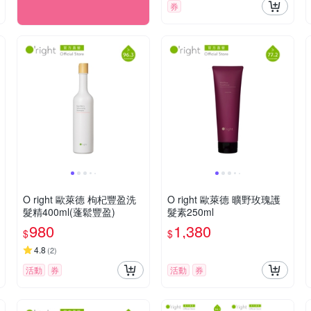
券
O right 歐萊德 枸杞豐盈洗
O right 歐萊德 曠野玫瑰護
髮精400ml(蓬鬆豐盈)
髮素250ml
980
1,380
$
$
4.8
(
2
)
活動
券
活動
券