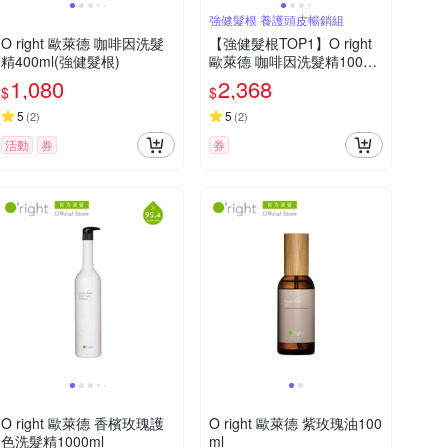
強健髮根 養護頭皮暢銷組
O right 歐萊德 咖啡因洗髮
【強健髮根TOP1】O right
精400ml(強健髮根)
歐萊德 咖啡因洗髮精1000m
l+咖啡因護髮素250ml
1,080
2,368
$
$
5
5
(
2
)
(
2
)
活動
券
券
O right 歐萊德 香檳玫瑰護
O right 歐萊德 紫玫瑰油100
色洗髮精1000ml
ml