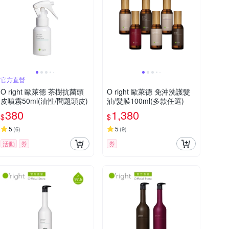
官方直營
O right 歐萊德 茶樹抗菌頭
O right 歐萊德 免沖洗護髮
皮噴霧50ml(油性/問題頭皮)
油/髮膜100ml(多款任選)
380
1,380
$
$
5
5
(
6
)
(
9
)
活動
券
券