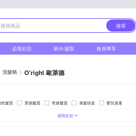
搜尋
必逛好店
刷卡/超取
會員專享
O'right 歐萊德
洗髮精
油性髮質
受損髮質
乾燥髮質
落髮頭皮
嬰兒孩童
乳狀
造型
霜狀
髮香
025/20261025
20230728/20260728
20231129/20261129
202
展開全部
依
904/20260904
20230830/20260830
20250509/20280509
取適量於濕髮上，輕柔按摩後沖洗。建議搭配O’right護
903/20270903