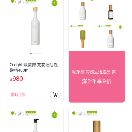
O right 歐萊德 茶花控油洗
髮精400ml
歐萊德 質感生活選品 第2件享8折！
980
$
滿2件享9折
活動
券