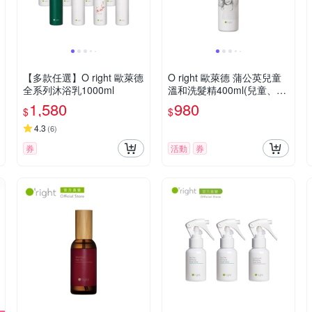
【多款任選】O right 歐萊德
O right 歐萊德 蒲公英兒童
全系列沐浴乳1000ml
溫和洗髮精400ml(兒童、敏
弱肌)
1,580
980
$
$
4.3
(
6
)
券
活動
券