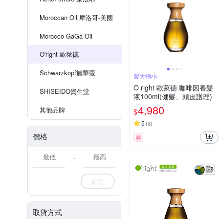
Moroccan Oil 摩洛哥-美國
Morocco GaGa Oil
O'right 歐萊德
Schwarzkopf施華蔻
買大贈小
O right 歐萊德 咖啡因養髮
SHISEIDO資生堂
液100ml(健髮、頭皮護理)
4,980
其他品牌
$
5
(
3
)
價格
券
-
確定
取貨方式