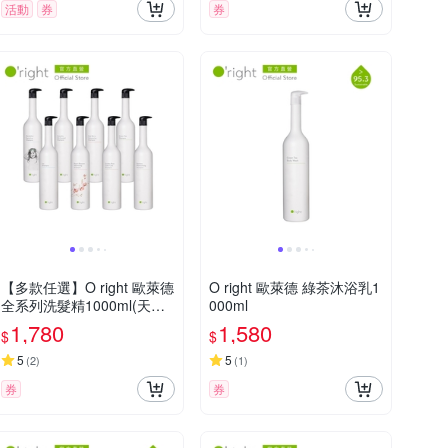
活動
券
券
【多款任選】O right 歐萊德
O right 歐萊德 綠茶沐浴乳1
全系列洗髮精1000ml(天
000ml
然、永續洗髮精)
1,780
1,580
$
$
5
5
(
2
)
(
1
)
券
券