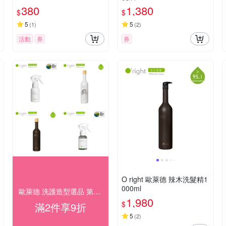
380
1,380
$
$
5
5
(
1
)
(
2
)
活動
券
券
O right 歐萊德 辣木洗髮精1
000ml
歐萊德 洗護造型選品 第2件享8折！
1,980
$
滿2件享9折
5
(
2
)