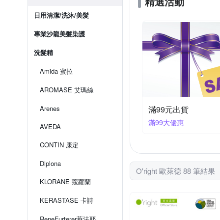
精選活動
20241114/20271114
20260
日用清潔/洗沐/美髮
20240516/20270516
20241
專業沙龍美髮染護
20231019/20261019
20241
洗髮精
20231004/20261004
Amida 蜜拉
AROMASE 艾瑪絲
Arenes
滿99元出貨
滿99大優惠
AVEDA
CONTIN 康定
Diplona
O'right 歐萊德 88 筆結果
KLORANE 蔻蘿蘭
KERASTASE 卡詩
ReneFurterer萊法耶