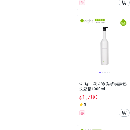
券
O right 歐萊德 紫玫瑰護色
洗髮精1000ml
1,780
$
5
(
2
)
券