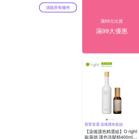
清除所有條件
滿99元出貨
滿99大優惠
新客首選 染後護色套組
【染後護色精選組】O right
歐萊德 護色洗髮精400ml