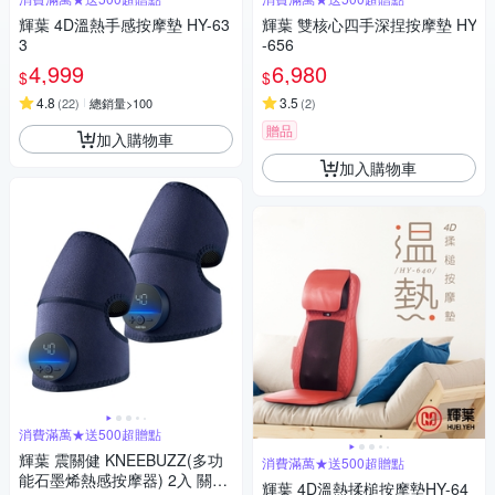
輝葉 4D溫熱手感按摩墊 HY-63
輝葉 雙核心四手深捏按摩墊 HY
3
-656
4,999
6,980
$
$
4.8
3.5
(
22
)
總銷量>100
(
2
)
贈品
加入購物車
加入購物車
消費滿萬★送500超贈點
輝葉 震關健 KNEEBUZZ(多功
消費滿萬★送500超贈點
能石墨烯熱感按摩器) 2入 關節
輝葉 4D溫熱揉槌按摩墊HY-64