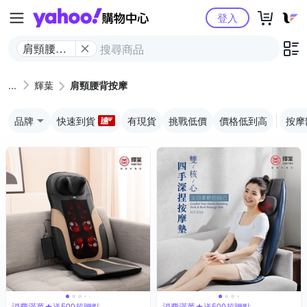
Yahoo購物中心
登入
肩頸腰背
按摩
輝葉
肩頸腰背按摩
品牌
快速到貨
有現貨
挑戰低價
價格低到高
按摩
消費滿萬★送500超贈點
消費滿萬★送500超贈點