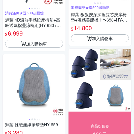
消費滿萬★送500超贈點
消費滿萬★送500超贈點
輝葉 狠狠按深揉捏雙芯按摩椅
輝葉 4D溫熱手感按摩椅墊+高
墊+溫感美腿機 HY-658+HY-75
級透氣摺疊涼椅組(HY-633+HY
2
14,800
$
-CR01)
6,999
$
加入購物車
加入購物車
輝葉 揉暖無線按摩墊HY-659
商品折價券
3,280
$