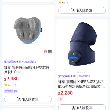
4
(
1
)
加入購物車
消費滿萬★送500超贈點
輝葉 狠狠按mini深揉捏雙芯按
摩枕HY-829
消費滿萬★送500超贈點
2,980
$
輝葉 震關健 KNEEBUZZ(多功
4.2
(
2
)
能石墨烯熱感按摩器) 關節按摩
膝蓋按摩 HY-762
挑戰低價
2,280
$
加入購物車
券
加入購物車