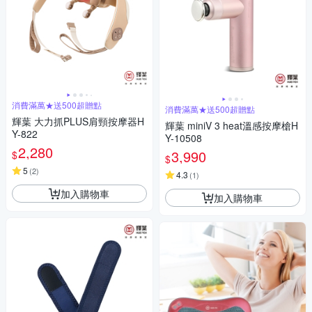
消費滿萬★送500超贈點
消費滿萬★送500超贈點
輝葉 大力抓PLUS肩頸按摩器H
輝葉 miniV 3 heat溫感按摩槍H
Y-822
Y-10508
2,280
3,990
$
$
5
(
2
)
4.3
(
1
)
加入購物車
加入購物車