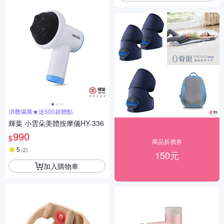
消費滿萬★送500超贈點
輝葉 小雲朵美體按摩儀HY-336
990
$
商品折價券
5
(
2
)
150元
加入購物車