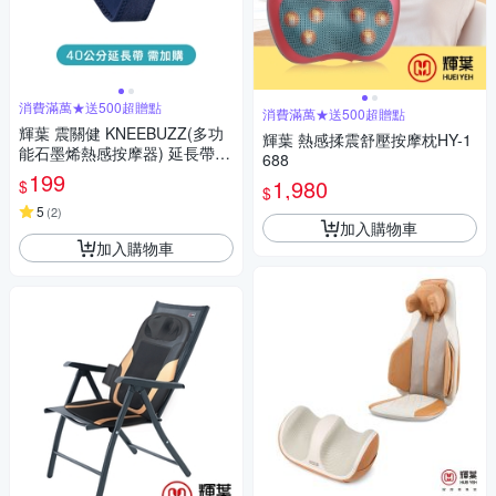
消費滿萬★送500超贈點
消費滿萬★送500超贈點
輝葉 震關健 KNEEBUZZ(多功
輝葉 熱感揉震舒壓按摩枕HY-1
能石墨烯熱感按摩器) 延長帶-H
688
Y-762-BU-001
199
1,980
$
$
5
(
2
)
加入購物車
加入購物車