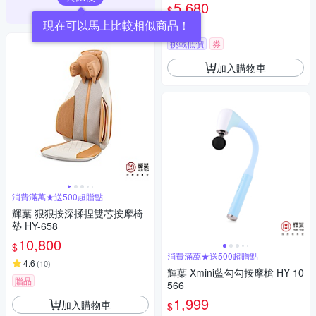
5,680
$
現在可以馬上比較相似商品！
5
(
24
)
挑戰低價
券
加入購物車
消費滿萬★送500超贈點
輝葉 狠狠按深揉捏雙芯按摩椅
墊 HY-658
10,800
$
消費滿萬★送500超贈點
4.6
(
10
)
輝葉 Xmini藍勾勾按摩槍 HY-10
贈品
566
1,999
加入購物車
$