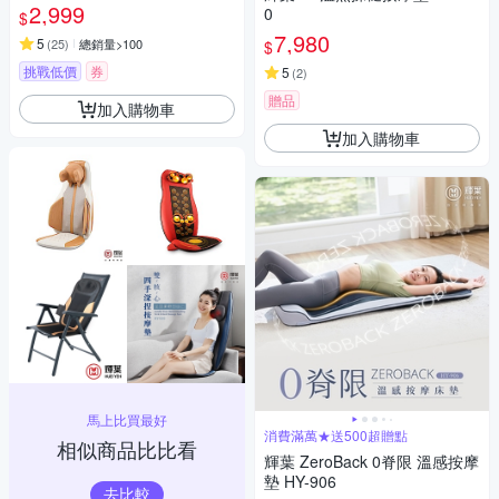
按摩 膝蓋按摩 HY-762
2,999
0
$
7,980
5
(
25
)
總銷量>100
$
挑戰低價
券
5
(
2
)
贈品
加入購物車
加入購物車
馬上比買最好
消費滿萬★送500超贈點
相似商品比比看
輝葉 ZeroBack 0脊限 溫感按摩
墊 HY-906
去比較