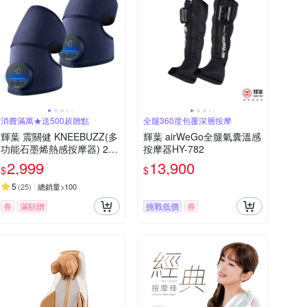
消費滿萬★送500超贈點
全腿360度包覆深層按摩
輝葉 震關健 KNEEBUZZ(多
輝葉 airWeGo全腿氣囊溫感
功能石墨烯熱感按摩器) 2入
按摩器HY-782
關節按摩 膝蓋按摩 HY-762
2,999
13,900
$
$
5
(
25
)
總銷量>100
券
滿額贈
挑戰低價
券