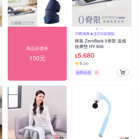
消費滿萬★送500超贈點
輝葉 ZeroBack 0脊限 溫感
按摩墊 HY-906
商品折價券
5,680
$
150元
5
(
24
)
挑戰低價
券