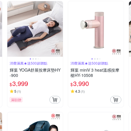
消費滿萬★送500超贈點
消費滿萬★送500超贈點
輝葉 YOGA舒展按摩床墊HY
輝葉 miniV 3 heat溫感按摩
-900
槍HY-10508
3,999
3,990
$
$
5
4.3
(
1
)
(
1
)
滿額贈