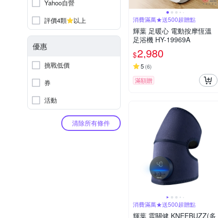
Yahoo自營
消費滿萬★送500超贈點
評價4顆
以上
輝葉 足暖心 電動按摩恆溫
足浴機 HY-19969A
優惠
2,980
$
挑戰低價
5
(
6
)
滿額贈
券
活動
清除所有條件
消費滿萬★送500超贈點
輝葉 震關健 KNEEBUZZ(多