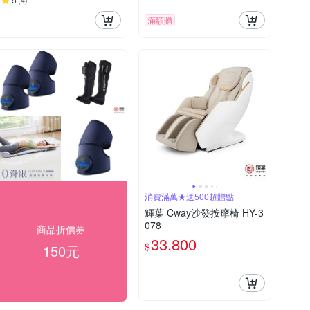
(
4
)
滿額贈
消費滿萬★送500超贈點
輝葉 Cway沙發按摩椅 HY-3
078
商品折價券
33,800
$
150元