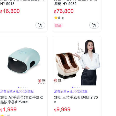
HY-5018
摩椅 HY-5085
46,800
76,800
$
$
5
(
1
)
贈品
消費滿萬★送500超贈點
消費滿萬★送500超贈點
輝葉 Air手護蛋(無線手部溫
輝葉 三芯手感美腿機HY-70
熱按摩器)HY-362
3
1,999
9,999
$
$
5