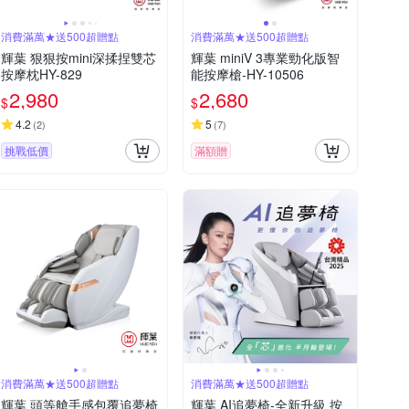
消費滿萬★送500超贈點
消費滿萬★送500超贈點
輝葉 狠狠按mini深揉捏雙芯
輝葉 miniV 3專業勁化版智
按摩枕HY-829
能按摩槍-HY-10506
2,980
2,680
$
$
4.2
5
(
2
)
(
7
)
挑戰低價
滿額贈
消費滿萬★送500超贈點
消費滿萬★送500超贈點
輝葉 頭等艙手感包覆追夢椅
輝葉 AI追夢椅-全新升級 按