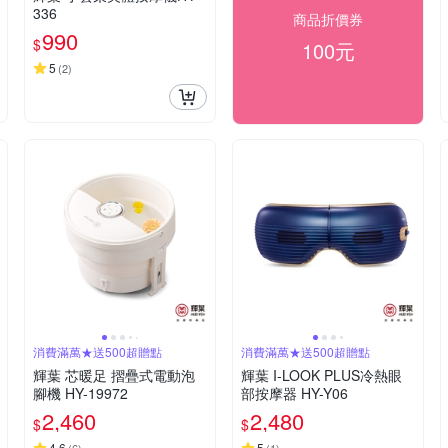
336
商品折價券
990
$
100元
5
(
2
)
消費滿萬★送500超贈點
消費滿萬★送500超贈點
輝葉 芯暖足 摺疊式電動泡
輝葉 I-LOOK PLUS冷熱眼
腳機 HY-19972
部按摩器 HY-Y06
2,460
2,480
$
$
4.6
5