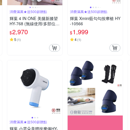
消費滿萬★送500超贈點
消費滿萬★送500超贈點
輝葉 4 IN ONE 美腿新膝望
輝葉 Xmini藍勾勾按摩槍 HY
HY-768 (無線使用/多部位按
-10566
摩/三段力度三種按摩手法調
2,970
1,999
$
$
節)
5
4
(
1
)
(
1
)
消費滿萬★送500超贈點
輝葉 小雲朵美體按摩儀HY-