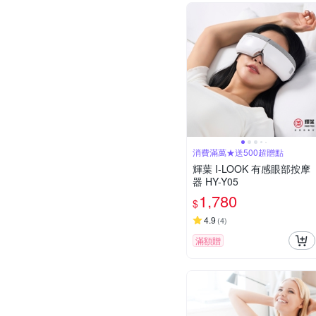
消費滿萬★送500超贈點
輝葉 I-LOOK 有感眼部按摩
器 HY-Y05
1,780
$
4.9
(
4
)
滿額贈