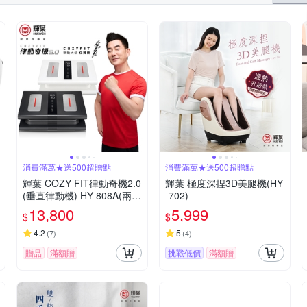
消費滿萬★送500超贈點
消費滿萬★送500超贈點
輝葉 COZY FIT律動奇機2.0
輝葉 極度深捏3D美腿機(HY
(垂直律動機) HY-808A(兩色
-702)
任選)重力黑/引力白
13,800
5,999
$
$
4.2
5
(
7
)
(
4
)
贈品
滿額贈
挑戰低價
滿額贈