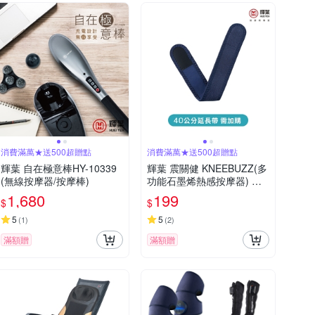
消費滿萬★送500超贈點
消費滿萬★送500超贈點
輝葉 自在極意棒HY-10339
輝葉 震關健 KNEEBUZZ(多
(無線按摩器/按摩棒)
功能石墨烯熱感按摩器) 延
長帶-HY-762-BU-001
1,680
199
$
$
5
5
(
1
)
(
2
)
滿額贈
滿額贈