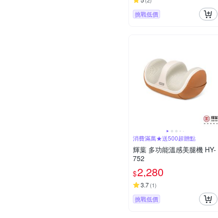
(
2
)
挑戰低價
消費滿萬★送500超贈點
輝葉 多功能溫感美腿機 HY-
752
2,280
$
3.7
(
1
)
挑戰低價