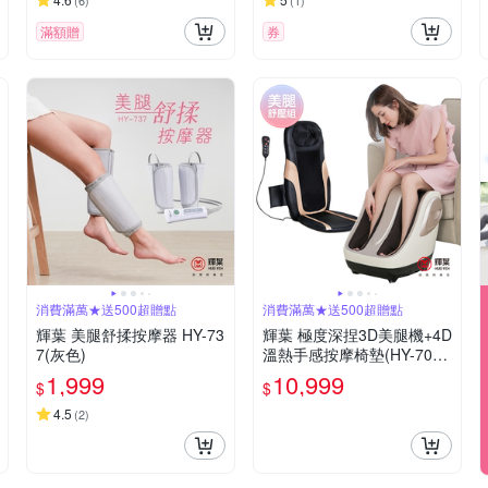
(
6
)
(
1
)
滿額贈
券
消費滿萬★送500超贈點
消費滿萬★送500超贈點
輝葉 美腿舒揉按摩器 HY-73
輝葉 極度深捏3D美腿機+4D
7(灰色)
溫熱手感按摩椅墊(HY-702+
HY-633)
1,999
10,999
$
$
4.5
(
2
)