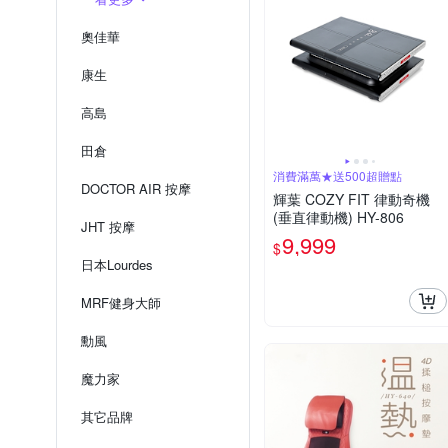
奧佳華
康生
高島
田倉
消費滿萬★送500超贈點
DOCTOR AIR 按摩
輝葉 COZY FIT 律動奇機
(垂直律動機) HY-806
JHT 按摩
9,999
$
日本Lourdes
MRF健身大師
勳風
魔力家
其它品牌