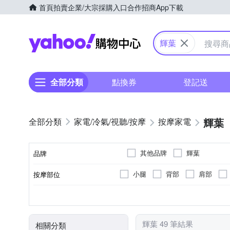
首頁
拍賣
企業/大宗採購入口
合作招商
App下載
Yahoo購物中心
輝葉
全部分類
點換券
登記送
輝葉
家電/冷氣/視聽/按摩
按摩家電
其他品牌
輝葉
品牌
小腿
背部
肩部
按摩部位
品牌名稱
插電式
揉捏式
有線遙控器
按摩椅
溫熱功能
充電式
氣壓式
肩頸按摩機
紅外線
無
座充
震動
無線
恆
顏色
電源類型
按摩方式
遙控器
類型
特殊功能
臉部按摩機
輝葉 49 筆結果
相關分類