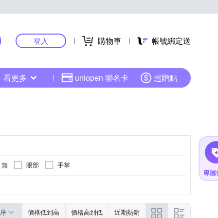
購物車
帳號綁定送
登入
看更多
uniopen 聯名卡
超贈點
無
眼部
手掌
腳底按摩機
眼部按摩機
更多
序
價格低到高
價格高到低
近期熱銷