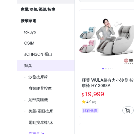
家電/冷氣/視聽/按摩
按摩家電
tokuyo
OSIM
JOHNSON 喬山
輝葉
沙發按摩椅
輝葉 WULA超有力小沙發 按
摩椅 HY-3068A
肩頸腰背按摩
19,999
$
足部美腿機
4.9
(
8
)
挑戰低價
美顏/電眼按摩
電動按摩棒/床
看更多