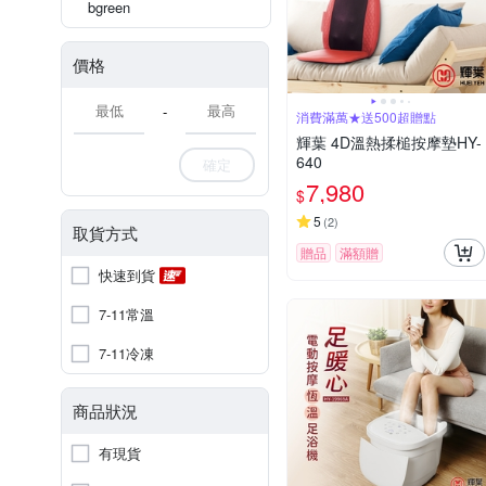
bgreen
價格
-
消費滿萬★送500超贈點
輝葉 4D溫熱揉槌按摩墊HY-
640
確定
7,980
$
5
(
2
)
取貨方式
贈品
滿額贈
快速到貨
7-11常溫
7-11冷凍
商品狀況
有現貨