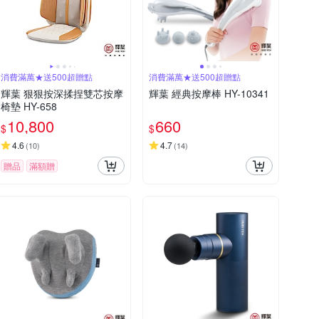
消費滿萬★送500超贈點
消費滿萬★送500超贈點
輝葉 狠狠按深揉捏雙芯按摩
輝葉 經典按摩棒 HY-10341
椅墊 HY-658
10,800
660
$
$
4.6
4.7
(
10
)
(
14
)
贈品
滿額贈