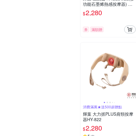
功能石墨烯熱感按摩器) 關
節按摩 膝蓋按摩 HY-762
2,280
$
券
滿額贈
消費滿萬★送500超贈點
輝葉 大力抓PLUS肩頸按摩
器HY-822
2,280
$
5