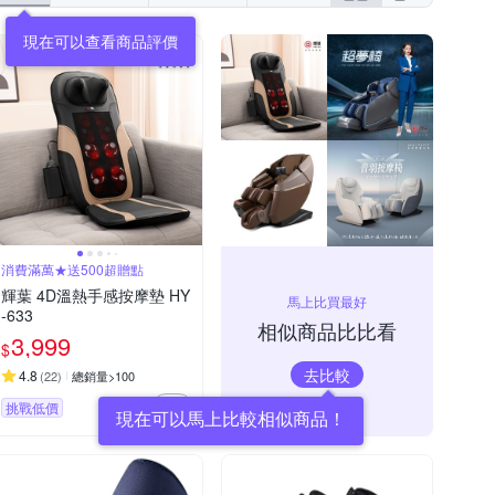
現在可以查看商品評價
消費滿萬★送500超贈點
輝葉 4D溫熱手感按摩墊 HY
馬上比買最好
-633
相似商品比比看
3,999
$
去比較
4.8
(
22
)
總銷量>100
挑戰低價
現在可以馬上比較相似商品！