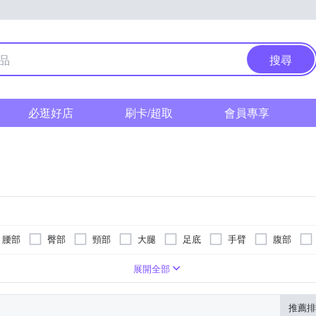
搜尋
必逛好店
刷卡/超取
會員專享
腰部
臀部
頸部
大腿
足底
手臂
腹部
式
式
遙控器
溫保溫功能
按摩椅墊
可車充( 有附車充線)
滾輪式
美腿機
音樂播放
無
按摩床(墊)
指壓式
無
手持按摩棒
抖抖機/搖擺機
展開全部
推薦排