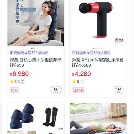
消費滿萬★送500超贈點
消費滿萬★送500超贈點
輝葉 雙核心四手深捏按摩墊
輝葉 XE pro深層震動按摩槍
HY-656
HY-10586
6,980
4,280
$
$
3.5
5
(
2
)
(
1
)
贈品
滿額贈