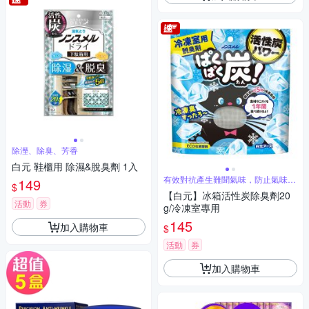
除溼、除臭、芳香
白元 鞋櫃用 除濕&脫臭劑 1入
有效對抗產生難聞氣味，防止氣味轉
149
$
移食物上
【白元】冰箱活性炭除臭劑20
活動
券
g/冷凍室專用
145
加入購物車
$
活動
券
加入購物車