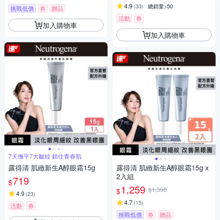
4.9
(
33
)
總銷量>50
挑戰低價
券
贈品
活動
券
加入購物車
加入購物車
7天撫平7大皺紋 鎖住青春肌
露得清 肌緻新生A醇眼霜15g
露得清 肌緻新生A醇眼霜15g x
2入組
719
$
1,259
$1,398
$
4.9
(
23
)
4.7
(
15
)
活動
券
挑戰低價
券
贈品