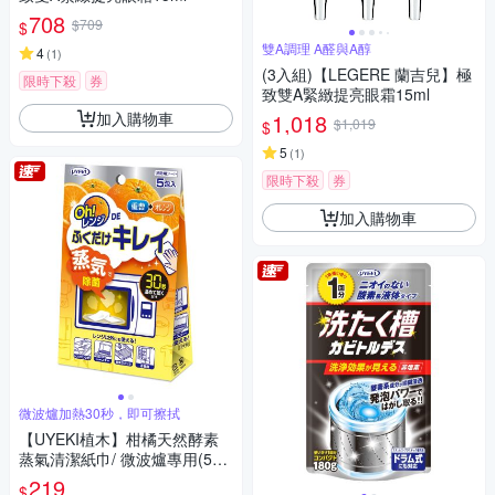
708
$709
$
雙A調理 A醛與A醇
4
(
1
)
(3入組)【LEGERE 蘭吉兒】極
限時下殺
券
致雙A緊緻提亮眼霜15ml
加入購物車
1,018
$1,019
$
5
(
1
)
限時下殺
券
加入購物車
微波爐加熱30秒，即可擦拭
【UYEKI植木】柑橘天然酵素
蒸氣清潔紙巾/ 微波爐專用(5枚
入)
219
$