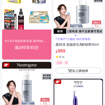
7天撫平7大皺紋 鎖住青春肌
8/3-8/9 開架保養/彩妝 滿399結帳85折
露得清 肌緻新生A醇精華30ml
滿399享85折
989
$
5
(
8
)
活動
券
加入購物車