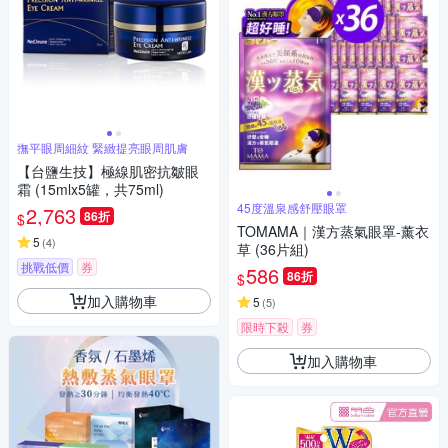
撫平眼周細紋 緊緻提亮眼周肌膚
【台鹽生技】極線肌密抗皺眼
霜 (15mlx5罐，共75ml)
45度溫泉感舒壓眼罩
2,763
86折
$
TOMAMA｜漢方蒸氣眼罩-薰衣
5
(
4
)
草 (36片組)
挑戰低價
券
586
86折
$
加入購物車
5
(
5
)
限時下殺
券
加入購物車