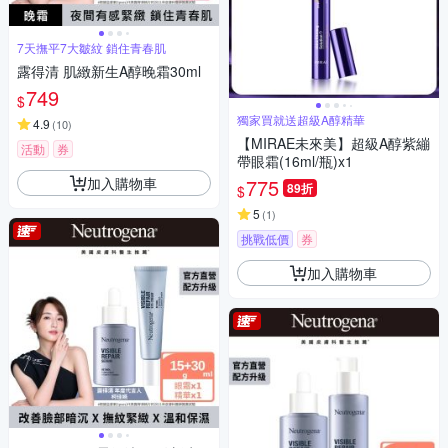
7天撫平7大皺紋 鎖住青春肌
露得清 肌緻新生A醇晚霜30ml
749
$
獨家買就送超級A醇精華
4.9
(
10
)
【MIRAE未來美】超級A醇紫繃
活動
券
帶眼霜(16ml/瓶)x1
加入購物車
775
89折
$
5
(
1
)
挑戰低價
券
加入購物車