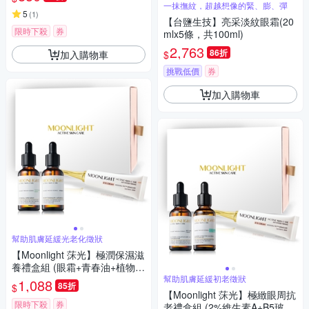
善泡泡眼)市價$2600(有效日期
一抹撫紋，超越想像的緊、膨、彈
至20270412)
5
(
1
)
【台鹽生技】亮采淡紋眼霜(20
限時下殺
券
mlx5條，共100ml)
2,763
86折
加入購物車
$
挑戰低價
券
加入購物車
幫助肌膚延緩光老化徵狀
【Moonlight 莯光】極潤保濕滋
養禮盒組 (眼霜+青春油+植物角
鯊)
幫助肌膚延緩初老徵狀
1,088
85折
$
【Moonlight 莯光】極緻眼周抗
限時下殺
券
老禮盒組 (2%維生素A+B5玻尿