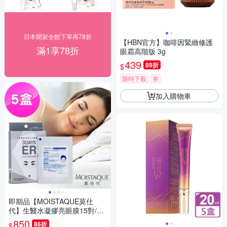
日本開架全館下單再78折
【HBN官方】咖啡因緊緻修護
滿1享78折
眼霜高階版 3g
439
89折
$
限時下殺
券
加入購物車
即期品【MOISTAQUE莫仕
代】生醫水凝膠亮眼膜15對/5
盒(實驗證明能淡化黑眼圈及改
850
86折
$