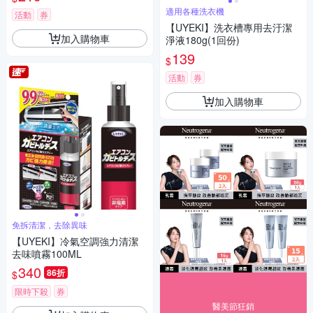
適用各種洗衣機
活動
券
【UYEKI】洗衣槽專用去汙潔
加入購物車
淨液180g(1回份)
139
$
活動
券
加入購物車
免拆清潔，去除異味
【UYEKI】冷氣空調強力清潔
去味噴霧100ML
340
86折
$
限時下殺
券
醫美節狂銷