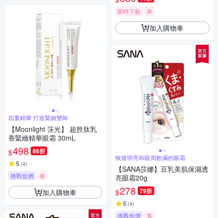
限時下殺
券
加入購物車
四重精華 打造緊緻雙眸
【Moonlight 莯光】 超胜肽乳
香緊緻精華眼霜 30mL
498
86折
$
恢復明亮和眼周飽滿的眼霜
5
(
4
)
【SANA莎娜】豆乳美肌保濕透
挑戰低價
券
亮眼霜20g
278
79折
加入購物車
$
5
(
4
)
挑戰低價
券