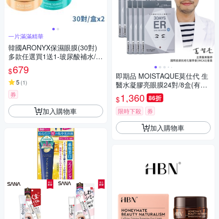
一片滿滿精華
韓國ARONYX保濕眼膜(30對)
多款任選買1送1-玻尿酸補水/海
洋珍珠保濕/黄金蝸牛全效M
679
$
即期品 MOISTAQUE莫仕代 生
5
(
1
)
醫水凝膠亮眼膜24對/8盒(有效
日期至20270412)
券
1,360
86折
$
加入購物車
限時下殺
券
加入購物車