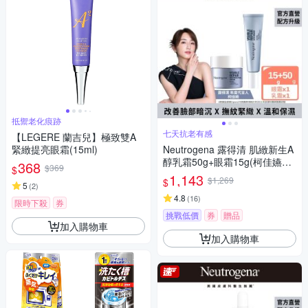
抵禦老化痕跡
七天抗老有感
【LEGERE 蘭吉兒】極致雙A
緊緻提亮眼霜(15ml)
Neutrogena 露得清 肌緻新生A
醇乳霜50g+眼霜15g(柯佳嬿代
368
$369
$
言/抗老推薦)
1,143
$1,269
$
5
(
2
)
4.8
(
16
)
限時下殺
券
挑戰低價
券
贈品
加入購物車
加入購物車