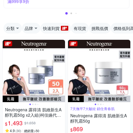
滿999享9折
分類
品牌
快速到貨
有現貨
挑戰低價
價格低到
7天撫平7大皺紋 鎖住青春肌
Neutrogena 露得清 肌緻新生A
醇乳霜50g x2入組(柯佳嬿代言/
Neutrogena 露得清 肌緻新生A
抗老推薦)
醇乳霜50g
1,493
$1,658
$
869
$
4.9
(
30
)
總銷量>50