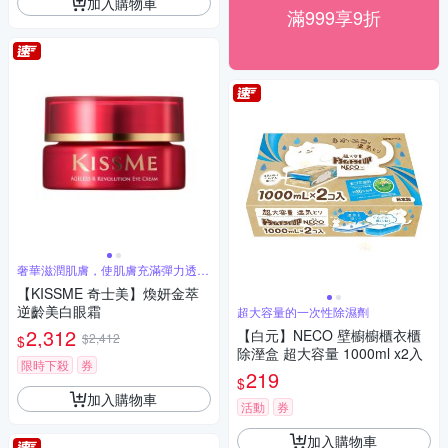
加入購物車
滿999享9折
奢華滋潤肌膚，使肌膚充滿彈力透亮
美
【KISSME 奇士美】煥妍金萃
逆齡美白眼霜
超大容量的一次性除濕劑
2,312
【白元】NECO 壁櫥櫥櫃衣櫃
$2,412
$
除溼盒 超大容量 1000ml x2入
限時下殺
券
219
$
加入購物車
活動
券
加入購物車