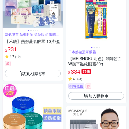
蒸氣眼罩 熱敷眼罩 溫熱眼罩 眼睛熱
敷
【禾統】熱敷蒸氣眼罩 10片/盒
231
$
日本熱銷冠軍眼霜
4.7
(
19
)
【MEISHOKU明色】潤澤皙白
W撫平皺紋眼霜30g
券
334
79折
$
加入購物車
4.8
(
4
)
挑戰低價
券
加入購物車