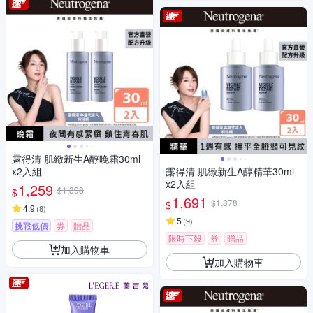
露得清 肌緻新生A醇晚霜30ml
x2入組
露得清 肌緻新生A醇精華30ml
x2入組
1,259
$1,398
$
1,691
$1,878
$
4.9
(
8
)
5
(
9
)
挑戰低價
券
贈品
限時下殺
券
贈品
加入購物車
加入購物車