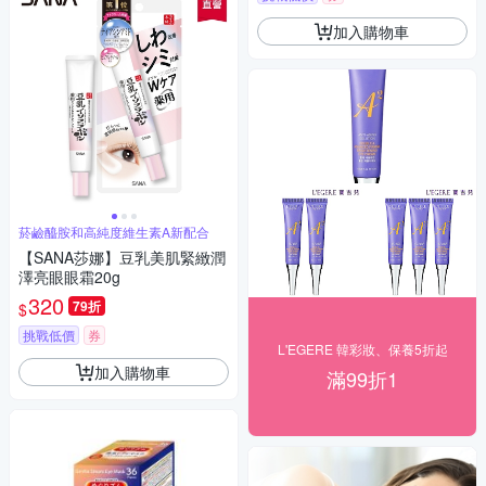
加入購物車
菸鹼醯胺和高純度維生素A新配合
【SANA莎娜】豆乳美肌緊緻潤
澤亮眼眼霜20g
320
79折
$
挑戰低價
券
L'EGERE 韓彩妝、保養5折起
加入購物車
滿99折1