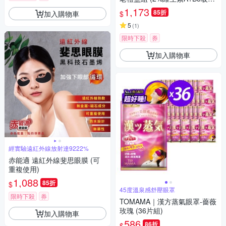
酸+超胜肽眼霜)
1,173
85折
加入購物車
$
5
(
1
)
限時下殺
券
加入購物車
經實驗遠紅外線放射達9222%
赤能適 遠紅外線斐思眼膜 (可
重複使用)
1,088
85折
$
45度溫泉感舒壓眼罩
限時下殺
券
TOMAMA｜漢方蒸氣眼罩-薔薇
玫瑰 (36片組)
加入購物車
586
86折
$