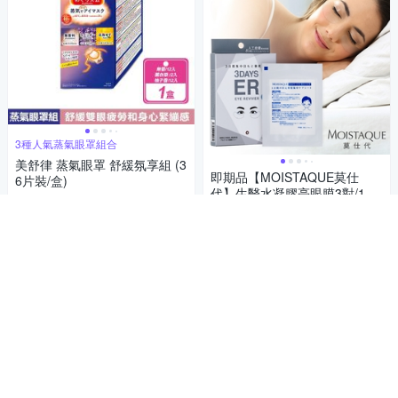
3種人氣蒸氣眼罩組合
美舒律 蒸氣眼罩 舒緩氛享組 (3
即期品【MOISTAQUE莫仕
6片裝/盒)
代】生醫水凝膠亮眼膜3對/1盒
935
86折
$
(實驗證明能淡化黑眼圈及改善
279
$
泡泡眼)(有效日期至20270412)
限時下殺
券
活動
券
加入購物車
加入購物車