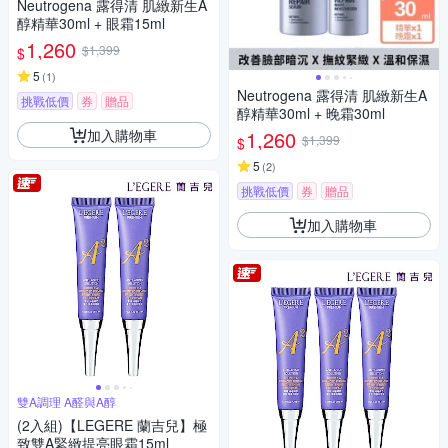
Neutrogena 露得清 肌緻新生A
醇精華30ml + 眼霜15ml
1,260
$1,399
$
5
(
1
)
Neutrogena 露得清 肌緻新生A
挑戰低價
券
贈品
醇精華30ml + 晚霜30ml
加入購物車
1,260
$1,399
$
5
(
2
)
挑戰低價
券
贈品
加入購物車
雙A調理 A醛與A醇
(2入組)【LEGERE 蘭吉兒】極
致雙A緊緻提亮眼霜15ml