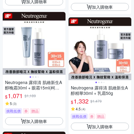
加入購物車
加入購物車
Neutrogena 露得清 肌緻新生A
醇晚霜30ml + 眼霜15ml(柯佳
Neutrogena 露得清 肌緻新生A
嬿代言/抗老推薦)
醇精華30ml + 乳霜50g
1,071
$1,189
$
1,332
$1,479
$
5
(
3
)
4.5
(
4
)
挑戰低價
券
贈品
挑戰低價
券
贈品
加入購物車
加入購物車