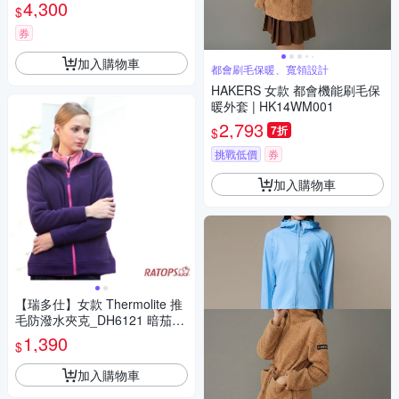
l Zip Jacket 高領保暖刷毛短版
4,300
$
外套 女款 銅紅土 #2077661
券
加入購物車
都會刷毛保暖、寬領設計
HAKERS 女款 都會機能刷毛保
暖外套 | HK14WM001
2,793
7折
$
挑戰低價
券
加入購物車
【瑞多仕】女款 Thermolite 推
毛防潑水夾克_DH6121 暗茄紫
色 V1
1,390
$
加入購物車