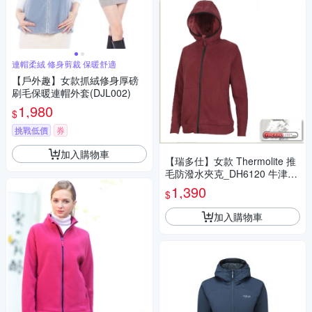
連帽柔絨 修身剪裁 保暖舒適
【戶外趣】女款抓絨修身厚磅
刷毛保暖連帽外套(DJL002)
1,980
$
挑戰低價
券
加入購物車
【瑞多仕】女款 Thermolite 推
毛防潑水夾克_DH6120 牛津紅
色 V1
1,390
$
加入購物車