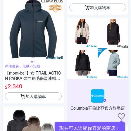
加入購物車
彈性優異，活動不設限
【mont-bell】女 TRAIL ACTIO
N PARKA 彈性刷毛保暖連帽外
套_1106734 NV 海軍藍
2,340
$
加入購物車
Columbia哥倫比亞官方旗艦店
現在可以追蹤你喜愛的商店！