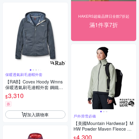
HAKERS超級品牌日全館7折起
滿1件享7折
保暖透氣刷毛連帽外套
【RAB】Covex Hoody Wmns
保暖透氣刷毛連帽外套 鋼鐵藍
女款 #QFG49
3,310
$
券
加入購物車
戶外滑雪必備
【美國Mountain Hardwear】M
HW Powder Maven Fleece Ful
l Zip Jacket 高領保暖刷毛短版
4,300
$