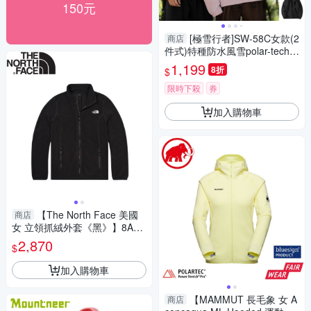
150元
[極雪行者]SW-58C女款(2
商店
件式)特種防水風雪polar-tech(1
5000mm)抗污抗靜電Polar加厚
1,199
8折
$
絨毛衝鋒衣
限時下殺
券
加入購物車
【The North Face 美國
商店
女 立領抓絨外套《黑》】8AY
F/登山/舒適保暖/刷毛外套/立領
2,870
$
外套
加入購物車
【MAMMUT 長毛象 女 A
商店