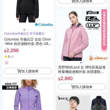
加入購物車
Columbia哥倫比亞 官方旗艦店
Columbia 哥倫比亞 女款 Omni
-Wick 快排連帽外套-黑色 UAK
96110BK/IF
2,296
$
5
(
1
)
券
荒野WildLand 女 彈性防風超潑
加入購物車
輕量機能連帽外套.休閒運動機
能夾克_摩曼粉
2,880
$
加入購物車