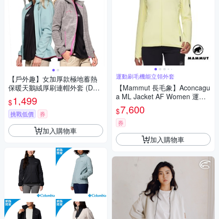
運動刷毛機能立領外套
【戶外趣】女加厚款極地蓄熱
保暖天鵝絨厚刷連帽外套 (DL2
【Mammut 長毛象】Aconcagu
204 水藍/淺灰)
a ML Jacket AF Women 運動
1,499
$
刷毛機能立領外套 女款 苔蘚黃
7,600
$
#1014-04452
挑戰低價
券
券
加入購物車
加入購物車