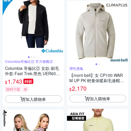
Columbia哥倫比亞 官方旗艦店
Columbia 哥倫比亞 女款-刷毛
彈性透氣
外套-Fast Trek-黑色 UER6081
【mont-bell】女 CP100 WAR
0BK/JF
1,743
M UP PK 輕量保暖刷毛連帽夾
89折
$
克.外套_1106600 IV 象牙白
2,170
$
限時下殺
券
加入購物車
加入購物車