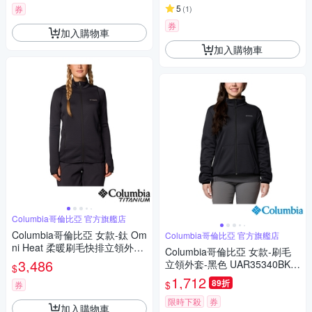
5
券
(
1
)
券
加入購物車
加入購物車
Columbia哥倫比亞 官方旗艦店
Columbia哥倫比亞 女款-鈦 Om
Columbia哥倫比亞 官方旗艦店
ni Heat 柔暖刷毛快排立領外套-
Columbia哥倫比亞 女款-刷毛
黑色 UAR08850BK/IF
3,486
立領外套-黑色 UAR35340BK/I
$
F
1,712
89折
$
券
限時下殺
券
加入購物車