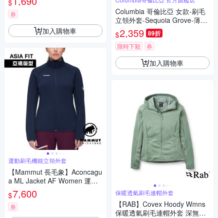
1,690
$
Columbia 哥倫比亞 女款-刷毛
券
立領外套-Sequoia Grove-薄暮
藍 UAR06840DE/JF
加入購物車
2,359
89折
$
限時下殺
券
加入購物車
運動刷毛機能立領外套
【Mammut 長毛象】Aconcagu
a ML Jacket AF Women 運動
刷毛機能立領外套 女款 海洋藍
7,600
保暖透氣刷毛連帽外套
$
#1014-04452
【RAB】Covex Hoody Wmns
券
保暖透氣刷毛連帽外套 深無花