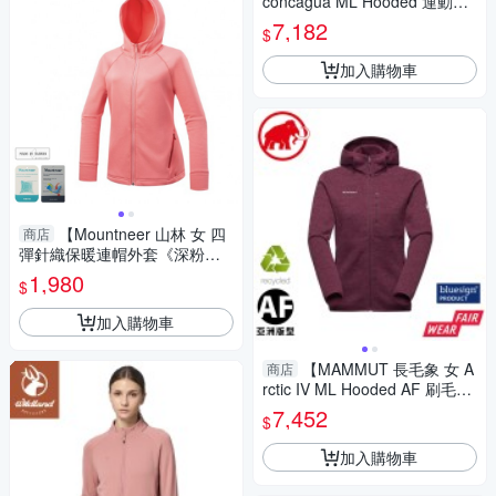
concagua ML Hooded 運動刷
毛連帽外套《苔蘚黃》】1014-
7,182
$
04442/保暖外套
加入購物車
【Mountneer 山林 女 四
商店
彈針織保暖連帽外套《深粉
紅》】52J06/登山/保暖外套/刷
1,980
$
毛外套
加入購物車
【MAMMUT 長毛象 女 A
商店
rctic IV ML Hooded AF 刷毛連
帽外套《葡萄酒紅》】1014-05
7,452
$
760/保暖
加入購物車