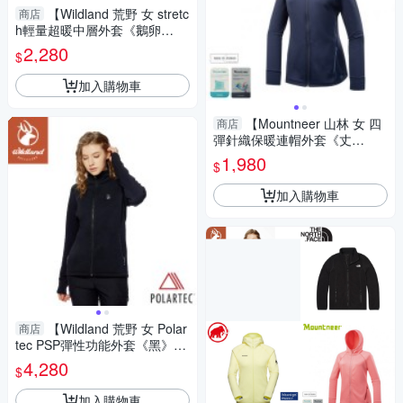
【Wildland 荒野 女 stretc
商店
h輕量超暖中層外套《鵝卵
石》】0B32609/機能外套/保暖
2,280
$
外套
加入購物車
【Mountneer 山林 女 四
商店
彈針織保暖連帽外套《丈
青》】52J06/登山/保暖外套/刷
1,980
$
毛外套
加入購物車
【Wildland 荒野 女 Polar
商店
tec PSP彈性功能外套《黑》】
P2609/薄外套/刷毛外套/中層衣
4,280
$
加入購物車