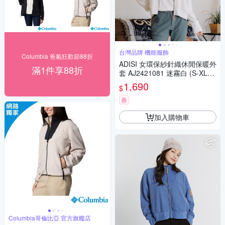
台灣品牌 機能服飾
Columbia 爸氣狂歡節88折
ADISI 女環保紗針織休閒保暖外
滿1件享88折
套 AJ2421081 迷霧白 (S-XL)
｜磨毛 吸濕 排汗 針織外套
1,690
$
券
加入購物車
Columbia哥倫比亞 官方旗艦店