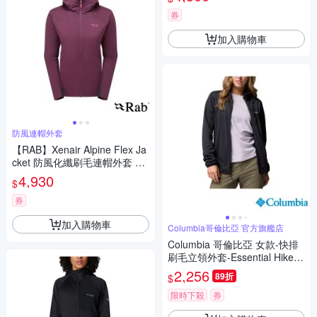
外套 女款 鼠尾草白 #2077661
券
加入購物車
防風連帽外套
【RAB】Xenair Alpine Flex Ja
cket 防風化纖刷毛連帽外套 女
款 桑葚紫 #QIP42
4,930
$
券
加入購物車
Columbia哥倫比亞 官方旗艦店
Columbia 哥倫比亞 女款-快排
刷毛立領外套-Essential Hike-
黑色 UAR06700BK/JF
2,256
89折
$
限時下殺
券