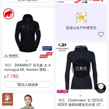
悠遊山水戶外專營店
【MAMMUT 長毛象 女 A
商店
已售完
concagua ML Hooded 運動刷
毛連帽外套《黑》】1014-044
7,182
$
42/保暖外套
加入購物車
【Icebreaker 女 DESCE
商店
NDER 連帽保暖刷毛外套 GT24
0《深藍》】104491/保暖羊毛