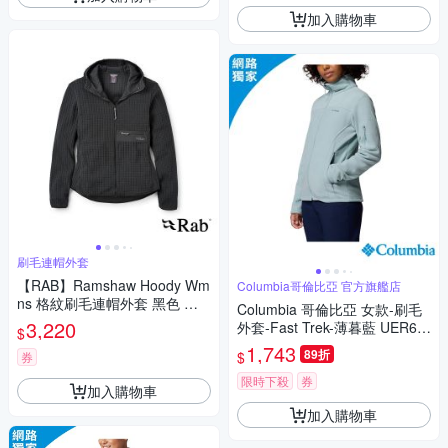
加入購物車
刷毛連帽外套
【RAB】Ramshaw Hoody Wm
Columbia哥倫比亞 官方旗艦店
ns 格紋刷毛連帽外套 黑色 女
Columbia 哥倫比亞 女款-刷毛
款 #QFG75
3,220
外套-Fast Trek-薄暮藍 UER60
$
810DE/JF
1,743
89折
$
券
限時下殺
券
加入購物車
加入購物車