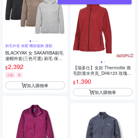
刷毛外套 保暖 機能服飾 運動
BLACKYAK 女 SAKARIBA刷毛
連帽外套(三色可選) 刷毛 保暖
拉鍊口袋 外套 BYEB2WJ206
2,392
$
【瑞多仕】女款 Thermolite 推
毛防潑水夾克_DH6123 玫瑰紅
活動
券
色 V1
1,390
$
加入購物車
加入購物車