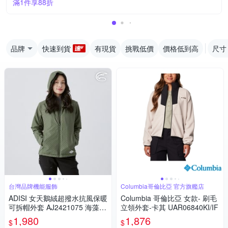
滿1件享88折
品牌
快速到貨
有現貨
挑戰低價
價格低到高
尺寸
台灣品牌機能服飾
Columbia哥倫比亞 官方旗艦店
ADISI 女天鵝絨超撥水抗風保暖
Columbia 哥倫比亞 女款- 刷毛
可拆帽外套 AJ2421075 海藻綠
立領外套-卡其 UAR06840KI/IF
(S-2XL)｜防潑水 防風 磨毛 快
1,980
1,876
$
$
乾