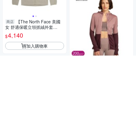
【The North Face 美國
商店
女 舒適保暖立領抓絨外套
《棕》】83OL/刷毛外套/保暖
4,140
$
外套/休閒外套
加入購物車
【Icebreaker 女 DESCE
商店
NDER RealFleece刷毛保暖連
帽外套《藕粉/深紅棕》】BA56
5,290
$
YN/薄外套/夾克
加入購物車
【The North Face 女 可
商店
套式刷毛保暖外套 AP《白》】