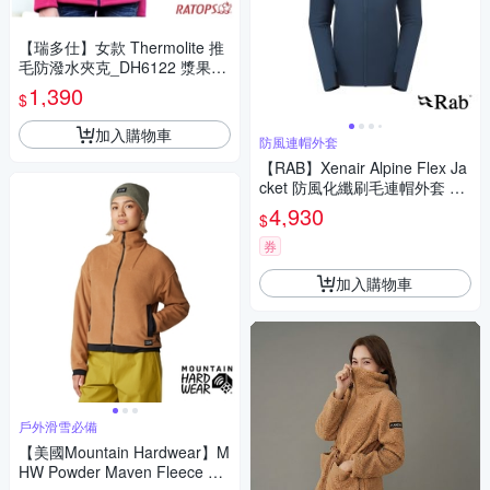
【瑞多仕】女款 Thermolite 推
毛防潑水夾克_DH6122 漿果紅
色 V1
1,390
$
加入購物車
防風連帽外套
【RAB】Xenair Alpine Flex Ja
cket 防風化纖刷毛連帽外套 女
款 暴風藍 #QIP42
4,930
$
券
加入購物車
戶外滑雪必備
【美國Mountain Hardwear】M
HW Powder Maven Fleece Ful