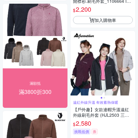
開襟衫.刷毛外套_1106664 IV
象牙白
2,200
$
加入購物車
滿額抵
滿3800折300
遠紅外線升溫 有效蓄熱保暖
【戶外趣】女款連帽升溫遠紅
外線刷毛外套 (HJL2503 三色
可選)
2,580
$
挑戰低價
券