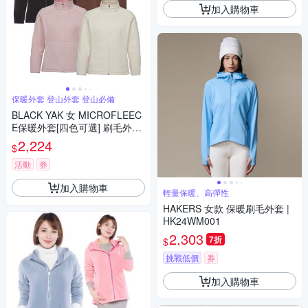
加入購物車
保暖外套 登山外套 登山必備
BLACK YAK 女 MICROFLEEC
E保暖外套[四色可選] 刷毛外套
休閒外套 保暖 立領外套 BYEB
2,224
$
2WJ207
活動
券
加入購物車
輕量保暖、高彈性
HAKERS 女款 保暖刷毛外套 |
HK24WM001
2,303
7折
$
挑戰低價
券
加入購物車