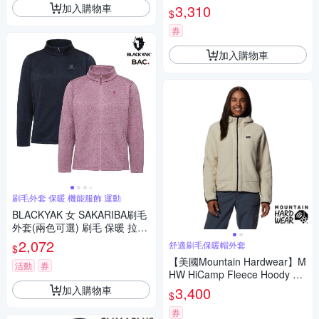
果綠 女款 #QFG49
加入購物車
3,310
$
券
加入購物車
刷毛外套 保暖 機能服飾 運動
BLACKYAK 女 SAKARIBA刷毛
外套(兩色可選) 刷毛 保暖 拉鍊
口袋 外套 BYEB2WJ205
2,072
舒適刷毛保暖帽外套
$
【美國Mountain Hardwear】M
活動
券
HW HiCamp Fleece Hoody 舒
適刷毛保暖帽外套 女 貝殼白 #
加入購物車
3,400
$
2104271
券