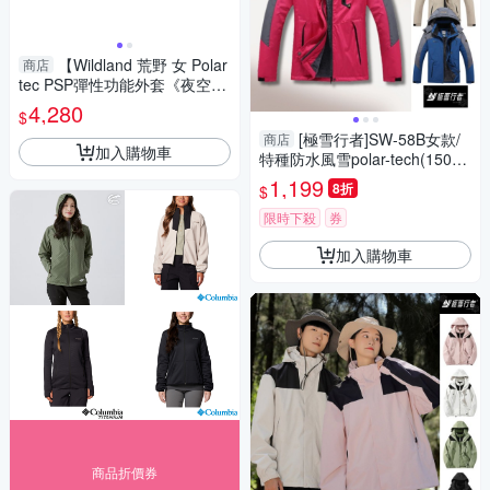
【Wildland 荒野 女 Polar
商店
tec PSP彈性功能外套《夜空
灰》】P2609/薄外套/刷毛外套/
4,280
$
中層衣
[極雪行者]SW-58B女款/
商店
加入購物車
特種防水風雪polar-tech(15000
mm)抗污抗靜電Polar加厚絨毛
1,199
8折
$
衝鋒衣(帽子可拆)
限時下殺
券
加入購物車
商品折價券