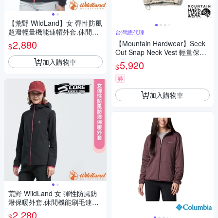
【荒野 WildLand】女 彈性防風
超潑輕量機能連帽外套.休閒運
台灣總代理
動機能夾克_W2901-152 石墨
2,880
【Mountain Hardwear】Seek
$
灰
Out Snap Neck Vest 輕量保暖
防潑水雲朵連帽背心 女款 化石
加入購物車
5,920
$
#2129651
券
加入購物車
荒野 WildLand 女 彈性防風防
潑保暖外套.休閒機能刷毛連帽
夾克_黑
2,280
$