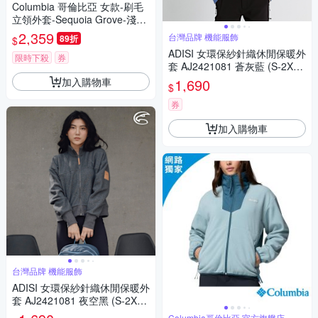
Columbia 哥倫比亞 女款-刷毛
立領外套-Sequoia Grove-淺卡
其 UAR06840HI/JF
2,359
台灣品牌 機能服飾
89折
$
ADISI 女環保紗針織休閒保暖外
限時下殺
券
套 AJ2421081 蒼灰藍 (S-2XL)
｜磨毛 吸濕 排汗 針織外套
加入購物車
1,690
$
券
加入購物車
台灣品牌 機能服飾
ADISI 女環保紗針織休閒保暖外
套 AJ2421081 夜空黑 (S-2XL)
｜磨毛 吸濕 排汗 針織外套
Columbia哥倫比亞 官方旗艦店