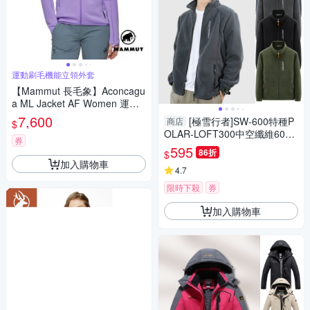
運動刷毛機能立領外套
【Mammut 長毛象】Aconcagu
a ML Jacket AF Women 運動
刷毛機能立領外套 女款 薰衣草
7,600
[極雪行者]SW-600特種P
商店
$
紫 #1014-04452
OLAR-LOFT300中空纖維600G
券
防寒戶外男女/特厚加絨外套
595
86折
$
加入購物車
4.7
限時下殺
券
加入購物車