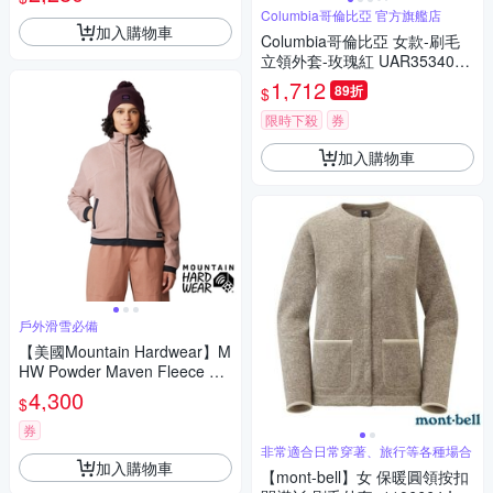
Columbia哥倫比亞 官方旗艦店
加入購物車
Columbia哥倫比亞 女款-刷毛
立領外套-玫瑰紅 UAR35340R
O/IF
1,712
89折
$
限時下殺
券
加入購物車
戶外滑雪必備
【美國Mountain Hardwear】M
HW Powder Maven Fleece Ful
l Zip Jacket 高領保暖刷毛短版
4,300
$
外套 女款 茶晶棕 #2077661
券
非常適合日常穿著、旅行等各種場合
加入購物車
【mont-bell】女 保暖圓領按扣