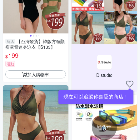
【台灣發貨】韓版方領顯
商店
瘦露背連身泳衣【S133】
199
$
活動
加入購物車
D.studio
補貨中