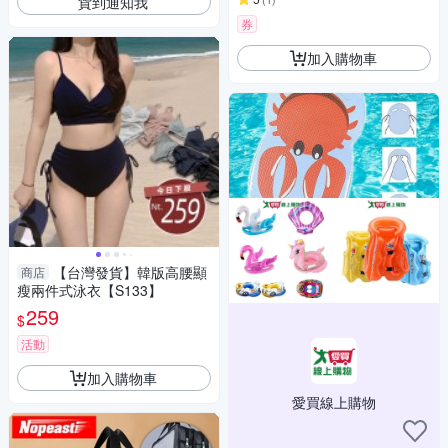
貨到通知我
券
加入購物車
【台灣發貨】韓版高腰顯
商店
瘦兩件式泳衣【S133】
259
$
活動
加入購物車
愛買線上購物