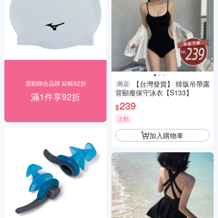
運動聯合品牌 結帳92折
【台灣發貨】 韓版吊帶露
商店
背顯瘦保守泳衣【S133】
滿1件享92折
239
$
活動
加入購物車