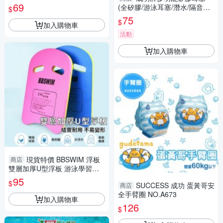
69
(全矽膠/游泳耳塞/潛水/隔音降
$
噪/帶繩子/GetSport)
75
$
加入購物車
活動
加入購物車
現貨特價 BBSWIM 浮板
商店
雙層加厚U型浮板 游泳學習浮
板 輔助浮板 EVA浮板 助泳板
95
$
SUCCESS 成功 蛋黃哥安
商店
游泳用品
全手臂圈 NO.A673
加入購物車
126
$