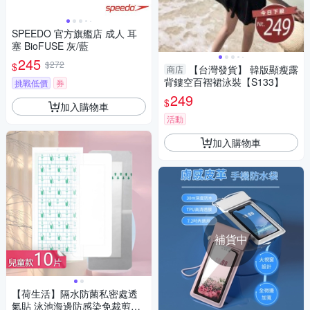
SPEEDO 官方旗艦店 成人 耳
塞 BioFUSE 灰/藍
245
$272
$
【台灣發貨】 韓版顯瘦露
商店
背鏤空百褶裙泳裝【S133】
挑戰低價
券
249
$
加入購物車
活動
加入購物車
補貨中
【荷生活】隔水防菌私密處透
氣貼 泳池海邊防感染免裁剪防