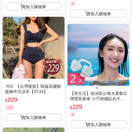
券
加入購物車
加入購物車
【台灣發貨】韓版高腰顯
商店
瘦兩件式泳衣【S133】
【荷生活】游泳防止嗆水柔軟Q
229
彈隱形鼻塞 小巧便攜貼合不漏
$
水U型矽膠鼻塞-2入組
229
$
活動
券
加入購物車
加入購物車