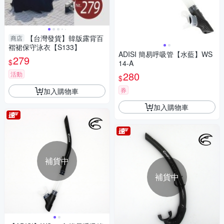
【台灣發貨】韓版露背百
商店
褶裙保守泳衣【S133】
ADISI 簡易呼吸管【水藍】WS
279
$
14-A
280
活動
$
券
加入購物車
加入購物車
補貨中
補貨中