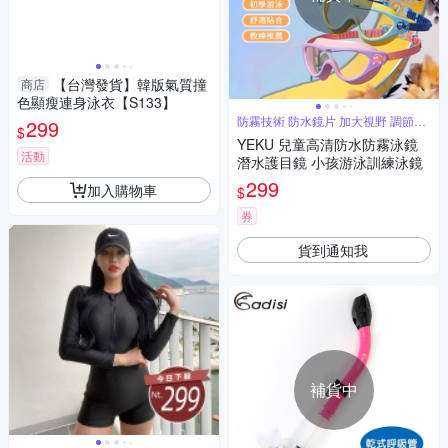
【台灣發貨】韓版氣質撞
商店
色顯瘦連身泳衣【S133】
防霧技術 防水鏡片 加大視野 調節方
299
$
便
YEKU 兒童高清防水防霧泳鏡
活動
潛水護目鏡 小孩游泳訓練泳鏡
299
加入購物車
$
券
貨到通知我
補貨中