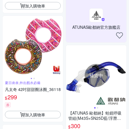
加入購物車
ATUNAS歐都納官方旗艦店
補貨中
夏日炎炎,外出戲水必備
凡太奇 42吋甜甜圈泳圈_36118
299
$
券
【ATUNAS 歐都納】蛙鏡呼吸
加入購物車
管組(M43S+SN25D藍/浮潛配
件/水上用品)
300
$