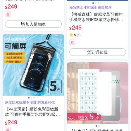
水貼-兒童款10片組
249
$
極致防水 4重防護 靈敏觸屏
【挪威森林】膚感皮革可觸控
券
手機防水袋IPX8級防水掛脖手
加入購物車
機袋(游泳潛水防水手機套7.2吋
249
$
以下)
5
(
1
)
券
貨到通知我
深度防水抗壓不滲透 防護新科技
【神鬼玩家】繽紛色彩靈敏新
款 可觸控手機防水袋IPX8級防
水掛脖手機袋(游泳潛水防水手
249
$
機套7.5吋以下)
券