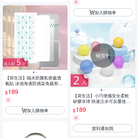
券
加入購物車
補貨中
【荷生活】隔水防菌私密處透
氣貼 泳池海邊防感染免裁剪防
水貼-成人款5片組
189
$
【荷生活】小巧便攜安全柔軟
券
矽膠水球 快速注水可反覆使用
免綁軟水球-2入組
189
加入購物車
$
券
貨到通知我