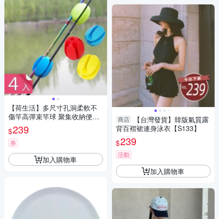
【荷生活】多尺寸孔洞柔軟不
傷竿高彈束竿球 聚集收納便於
【台灣發貨】韓版氣質露
商店
攜帶護竿固定器-4入組
239
背百褶裙連身泳衣【S133】
$
239
$
券
活動
加入購物車
加入購物車