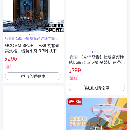
強化掛勾型掛繩 雙扣鎖設計可調式
臂帶腕帶
GCOMM SPORT IPX8 雙扣鎖
高規格手機防水袋 5.7吋以下通
用
295
【台灣發貨】韓版顯瘦性
商店
$
感比基尼 連身裙 吊帶裙 吊帶
券
褲 女裝S362【S133】
299
$
加入購物車
活動
加入購物車
補貨中