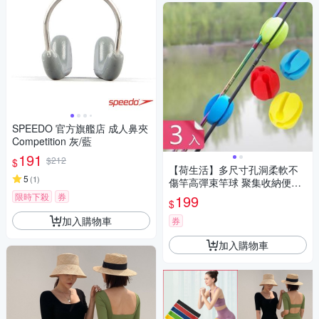
SPEEDO 官方旗艦店 成人鼻夾
Competition 灰/藍
191
$212
$
【荷生活】多尺寸孔洞柔軟不
5
(
1
)
傷竿高彈束竿球 聚集收納便於
攜帶護竿固定器-3入組
限時下殺
券
199
$
加入購物車
券
加入購物車