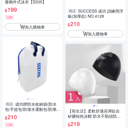
瘦兩件式泳衣【S335】
199
$
SUCCESS 成功 訓練用浮
商店
板(加厚款) NO.4128
活動
210
$
加入購物車
加入購物車
成功牌防水收納袋(防水
商店
包/手提包/防潑水運動包/防潮收
【荷生活】柔軟舒適高彈貼合
納)
210
矽膠純色泳帽 防水不勒頭防水
$
彈力游泳帽-1入組
219
$
活動