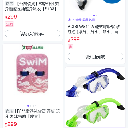
【台灣發貨】韓版彈性緊
商店
身顯瘦長袖連身泳衣【S133】
299
$
水上活動浮潛必備
活動
ADISI WS11-A 乾式呼吸管 玫
紅色 (浮潛、潛水、戲水、面鏡
加入購物車
配件)
299
$
券
貨到通知我
HY 兒童游泳背漂 浮板 玩
商店
具 游泳輔助【愛買】
299
$