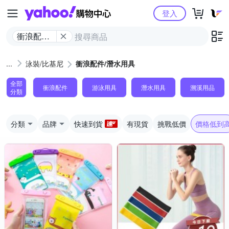
Yahoo購物中心
登入
衝浪配件/
潛水用具
泳裝/比基尼
衝浪配件/潛水用具
全部
衝浪配件
游泳用具
潛水用具
溯溪用品
分類
分類
品牌
快速到貨
有現貨
挑戰低價
價格低到