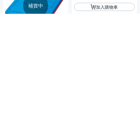
補貨中
加入購物車
MIZUNO SWIM
MIZUNO SWIM N3TBB150- 浮
板 踢水板 改善泳姿 游泳訓練器
材 台灣製
322
$350
$
限時下殺
券
貨到通知我
MIZUNO
MIZUNO SWIM 矽膠泳帽 N2J
WB914- 高彈性矽膠
322
$350
$
限時下殺
券
加入購物車