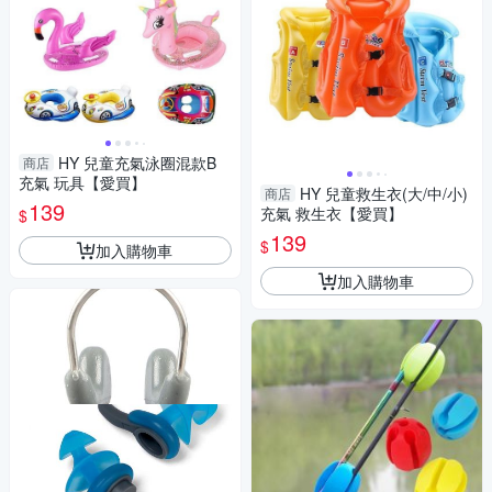
HY 兒童充氣泳圈混款B
商店
充氣 玩具【愛買】
HY 兒童救生衣(大/中/小)
商店
139
充氣 救生衣【愛買】
$
139
$
加入購物車
加入購物車