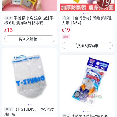
手機 防水袋 溫泉 游泳手
【台灣發貨】瑜珈臀部阻
商店
商店
機通用 觸屏浮潛 防水套
力帶【N64】
16
19
$
$
活動
加入購物車
加入購物車
【T-STUDIO】 PVC泳裝
商店
束口袋
成功牌多功能矽膠耳塞
商店