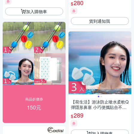
潛、面鏡配件)
280
券
$
券
加入購物車
貨到通知我
商品折價券
【荷生活】游泳防止嗆水柔軟Q
150元
彈隱形鼻塞 小巧便攜貼合不漏
水U型矽膠鼻塞-3入組
289
$
券
加入購物車