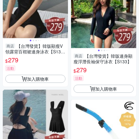
【台灣發貨】韓版顯瘦V
商店
領露背百褶裙連身泳衣【S13
【台灣發貨】韓版連身顯
商店
3】
279
$
瘦浮潛長袖保守泳衣【S133】
279
活動
$
活動
加入購物車
加入購物車