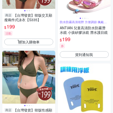
【台灣發貨】韓版交叉顯
商店
瘦兩件式泳衣【S335】
防水防霧高清視野 方便調節 佩戴舒
199
適
$
ANTIAN 兒童高清防水防霧潛
水鏡 小孩矽膠泳鏡 潛水護目鏡
活動
199
$
加入購物車
券
貨到通知我
【台灣發貨】韓版性感顯
商店