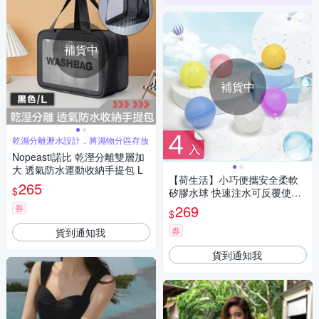
補貨中
補貨中
乾濕分離瀝水設計，將濕物分區存放
Nopeasti諾比 乾溼分離雙層加
大 透氣防水運動收納手提包 L
【荷生活】小巧便攜安全柔軟
265
$
矽膠水球 快速注水可反覆使用
免綁軟水球-4入組
269
券
$
券
貨到通知我
貨到通知我