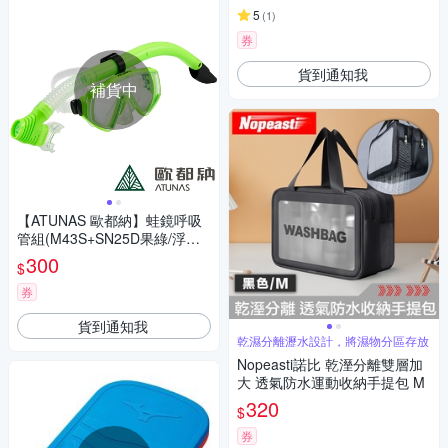
5
(
1
)
券
貨到通知我
補貨中
【ATUNAS 歐都納】蛙鏡呼吸
管組(M43S+SN25D果綠/浮潛
配件/水上用品)
300
$
券
貨到通知我
乾濕分離瀝水設計，將濕物分區存放
Nopeasti諾比 乾溼分離雙層加
大 透氣防水運動收納手提包 M
320
$
券