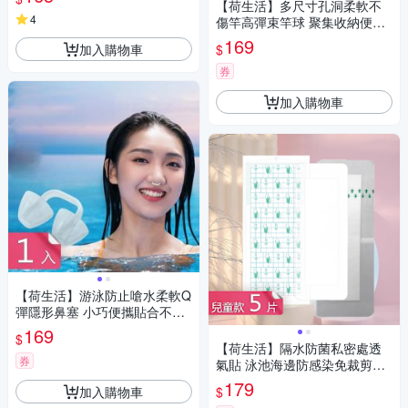
【荷生活】多尺寸孔洞柔軟不
4
傷竿高彈束竿球 聚集收納便於
攜帶護竿固定器-2入組
169
加入購物車
$
券
加入購物車
【荷生活】游泳防止嗆水柔軟Q
彈隱形鼻塞 小巧便攜貼合不漏
水U型矽膠鼻塞-1入組
169
$
【荷生活】隔水防菌私密處透
券
氣貼 泳池海邊防感染免裁剪防
水貼-兒童款5片組
179
加入購物車
$