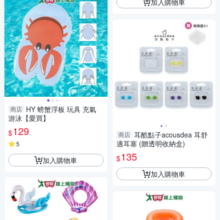
加入購物車
HY 螃蟹浮板 玩具 充氣
商店
游泳【愛買】
129
$
耳酷點子acousdea 耳舒
商店
適耳塞 (贈透明收納盒)
5
135
$
加入購物車
加入購物車