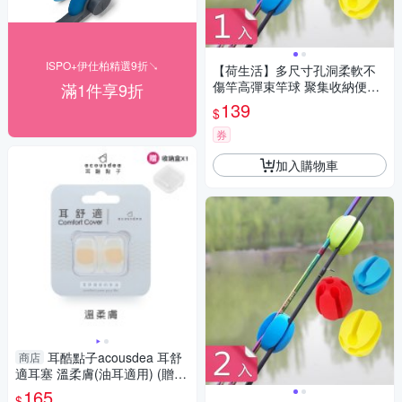
ISPO+伊仕柏精選9折↘
【荷生活】多尺寸孔洞柔軟不
傷竿高彈束竿球 聚集收納便於
滿1件享9折
攜帶護竿固定器-1入組
139
$
券
加入購物車
耳酷點子acousdea 耳舒
商店
適耳塞 溫柔膚(油耳適用) (贈透
明收納盒)
165
$