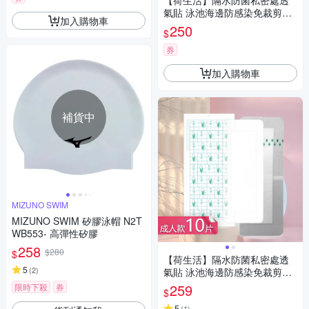
【荷生活】隔水防菌私密處透
氣貼 泳池海邊防感染免裁剪防
加入購物車
水貼-成人兒童款各5片組
250
$
券
加入購物車
補貨中
MIZUNO SWIM
MIZUNO SWIM 矽膠泳帽 N2T
WB553- 高彈性矽膠
258
$280
$
【荷生活】隔水防菌私密處透
5
(
2
)
氣貼 泳池海邊防感染免裁剪防
水貼-成人款10片組
259
限時下殺
券
$
5
(
1
)