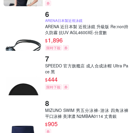
券
ARENA日本製近視泳鏡
ARENA 近日本製 近視泳鏡 升級版 Re:non持
久防霧 抗UV AGL4600XE-分度數
1,896
$
限時下殺
券
SPEEDO 官方旗艦店 成人合成泳帽 Ultra Pa
ce 黑
444
$
限時下殺
券
MIZUNO SWIM 男五分泳褲-游泳 四角泳褲
平口泳褲 美津濃 N2MBAA0114 丈青銀
905
$
券