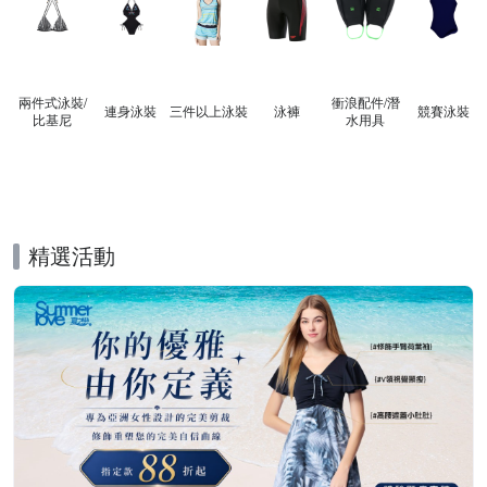
兩件式泳裝/
衝浪配件/潛
連身泳裝
三件以上泳裝
泳褲
競賽泳裝
比基尼
水用具
精選活動