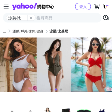
Yahoo購物中心
登入
泳裝/比基
尼
運動/戶外/休閒/健身
泳裝/比基尼