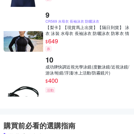
CR569 水母衣 長袖泳衣 防曬泳衣
【梨卡】【現貨馬上出貨】【隔日到貨】 泳
衣 泳裝 水母衣 長袖泳衣 防曬泳衣 防寒衣 情
侶泳衣 兒童泳衣 大尺碼泳衣CR569-2【現貨
649
$
24H】
券
成功牌快調近視光學泳鏡(度數泳鏡/近視泳鏡/
游泳/蛙鏡/浮淺/水上活動/防霧鏡片)
400
$
活動
購買前必看的選購指南