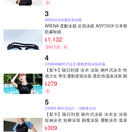
券
ARENA日本製近視泳鏡
ARENA 度數泳鏡 近視泳鏡 AGY720X 日本製
防霧蛙鏡
1,132
$
限時下殺
券
CR8699兩件式泳衣/運動度假泳裝必備
【梨卡】隔日到貨 泳衣 泳裝 兩件式泳衣 性
感少女 學生運動度假泳裝 遮肚泡溫泉泳裝 顯
瘦泳裝CR8699【現貨24H】
279
$
券
CR963 兩件式設計，活動更自在
【梨卡】隔日到貨 兩件式泳裝 泳衣女 泳裝
短袖泳衣 短褲泳裝 顯瘦泳裝 運動泳衣 溫泉
泳衣 CR963【現貨24H】
309
$