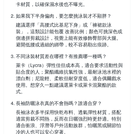
卡材質，以確保濕水後也不曝光。
如果我下半身偏肉，要怎麼挑泳裝才不顯胖？
建議選擇「高腰式比基尼下身」或「褲裙款泳
裝」，這類設計能包覆 改善比例；顏色可挑深色或
側邊拼剪裁設計，視覺上能有效修飾臀部與大腿。
避開低腰或過細的綁帶，較不容易勒出痕跡。
不同泳裝材質差在哪裡？有推薦哪一種嗎？
萊卡（Lycra）彈性佳但成本高，適合要求活動性與
貼合度的人；聚酯纖維抗氯性強，最耐泳池水裡的
漂白劑；尼龍輕、柔軟但耐穿度低，適合偶爾戲水
使用。想穿久一點建議選萊卡或萊卡混聚酯的款
式。
長袖防曬泳衣真的不會熱嗎？誰適合穿？
長袖泳衣多半採用快乾布料、透氣彈性材質，搭配
適當剪裁不悶熱，反而在日曬強烈時更舒適。特別
適合衝浪、浮潛等戶外活動族群，怕曬黑或關節怕
冷的人也可以安心穿著。