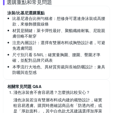
選購重點和常見問題
泳裝/比基尼
選購重點
比基尼適合比例勻稱者：
想修身可選連身泳裝或高腰
款，來修飾腰腹線條
材質是關鍵：
萊卡彈性最好、聚酯纖維耐氯、尼龍親
膚但略不耐穿
注意內層設計：
選擇有雙層布料或胸墊設計者，可避
免透膚問題
尺寸別只看 S/M/L：
確實量胸圍、腰圍、臀圍才準
確，並配對品牌尺碼表
本季流行大地色、異材質剪裁與長袖防曬設計：
兼具
防曬與造型感
相關常見問題 Q&A
淺色泳裝會不會容易透？怎麼挑比較安心？
淺色泳裝若沒有雙層布料或內建的襯墊設計，確實
較容易透膚。購買時應確認商品有「防透內裡」或
是「厚款面料」，其中白色款尤其建議選擇加厚萊