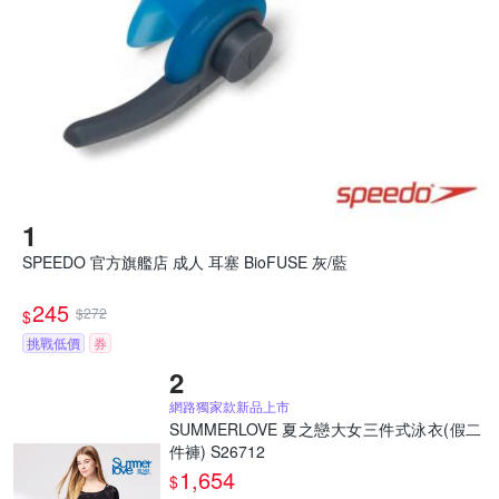
SPEEDO 官方旗艦店 成人 耳塞 BioFUSE 灰/藍
245
$272
$
挑戰低價
券
網路獨家款新品上市
SUMMERLOVE 夏之戀大女三件式泳衣(假二
件褲) S26712
1,654
$