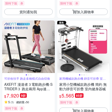
限時下殺
券
限時下殺
券
貨到通知我
加入購物車
可折收扶手 跑走多種模式自由切換
家用機械款跑步機 靜音可折疊 室內
健身
AXEFIT 漫遊者３電動跑步機-S
家用小型機械款跑步機 簡約 無
TRIDER３ 跑走兩用 App連結
動力靜音可折疊 室內健身器械
扁平收納 平板跑步機
7,920
5,565
9折
85折
$
$
5
(
5
)
總銷量>50
限時下殺
券
限時下殺
券
加入購物車