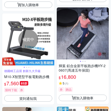
加入購物車
補貨中
輝葉 鋁合金新平板跑步機HY-2
0607(馬達五年保固)
德國精工品質 創新九大升級
16,800
M10-X智慧型平板電動跑步機
$
7,560
85折
5
(
1
)
$
券
贈品
限時下殺
券
加入購物車
貨到通知我