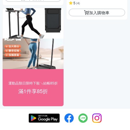
5
(
4
)
加入購物車
運動品類日限時下殺↘結帳85折
滿1件享85折