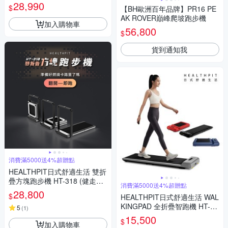
疊/坡度揚升)
28,990
$
【BH歐洲百年品牌】PR16 PE
AK ROVER巔峰爬坡跑步機
加入購物車
56,800
$
貨到通知我
消費滿5000送4%超贈點
HEALTHPIT日式舒適生活 雙折
疊方塊跑步機 HT-318 (健走機/
消費滿5000送4%超贈點
智跑機/慢跑機)
28,800
$
HEALTHPIT日式舒適生活 WAL
KINGPAD 全折疊智跑機 HT-23
5
(
1
)
5 (180度折疊/輕鬆收納)
15,500
$
加入購物車