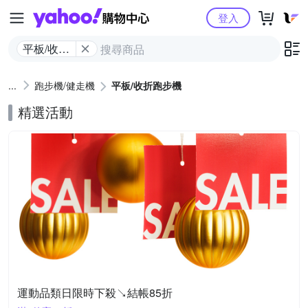
Yahoo購物中心
登入
平板/收折
跑步機
跑步機/健走機
平板/收折跑步機
精選活動
運動品類日限時下殺↘結帳85折