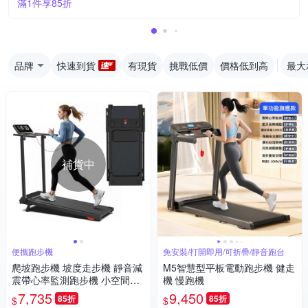
滿1件享85折
品牌
快速到貨
有現貨
挑戰低價
價格低到高
最大承
補貨中
便攜跑步機
免安裝/打開即用/可折疊/靜音跑台
爬坡跑步機 坡度走步機 靜音減
M5智慧型平板電動跑步機 健走
震帶心率監測跑步機 小空間居
機 慢跑機
家健身器材 扶手跑步機
7,735
9,450
85折
85折
$
$