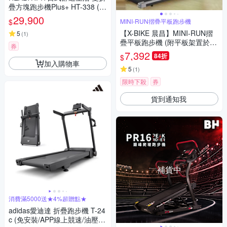
疊方塊跑步機Plus+ HT-338 (健
走機/智跑機/慢跑機)
29,900
$
MINI-RUN摺疊平板跑步機
【X-BIKE 晨昌】MINI-RUN摺
5
(
1
)
疊平板跑步機 (附平板架置於扶
券
手上/橫向減震/跑帶EVA緩衝)
7,392
84折
$
加入購物車
5
(
1
)
限時下殺
券
貨到通知我
補貨中
消費滿5000送★4%超贈點★
adidas愛迪達 折疊跑步機 T-24
c (免安裝/APP線上競速/油壓折