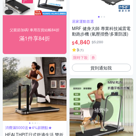
居家運動首選
MRF 健身大師 專業科技減震電
父親節加碼! 車用百貨結帳84折
動跑步機 (氣壓摺疊/多重防護)
滿1件享84折
4,840
$5,280
$
3
(
1
)
限時下殺
券
貨到通知我
補貨中
消費滿5000送★4%超贈點★
HEALTHPIT日式舒適生活 雙折