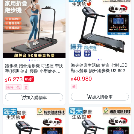
海夫健康生活館 祐奇 七吋LCD
跑步機 摺疊走步機 可遙控 帶扶
顯示螢幕 揚升跑步機 U2-602
手(輕薄 健走 慢跑 小型健身減
肥器材)
40,980
6,273
$
85折
$
券
限時下殺
券
加入購物車
加入購物車