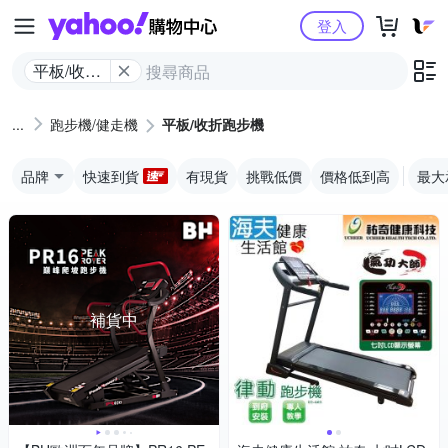
Yahoo購物中心
登入
平板/收折
跑步機
跑步機/健走機
平板/收折跑步機
品牌
快速到貨
有現貨
挑戰低價
價格低到高
最大承
補貨中