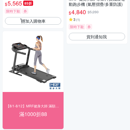
5,565
85折
$
動跑步機 (氣壓摺疊/多重防護)
4,840
限時下殺
券
$5,280
$
3
(
1
)
加入購物車
限時下殺
券
貨到通知我
【8/1-8/12】MRF健身大師 滿額現折
滿1000折88