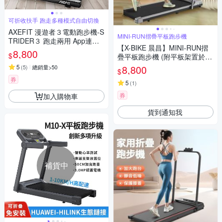
可折收扶手 跑走多種模式自由切換
AXEFIT 漫遊者３電動跑步機-S
MINI-RUN摺疊平板跑步機
TRIDER３ 跑走兩用 App連結
【X-BIKE 晨昌】MINI-RUN摺
扁平收納 平板跑步機
8,800
$
疊平板跑步機 (附平板架置於扶
手上/橫向減震/跑帶EVA緩衝)
5
8,800
(
5
)
總銷量>50
$
券
5
(
1
)
券
加入購物車
貨到通知我
補貨中