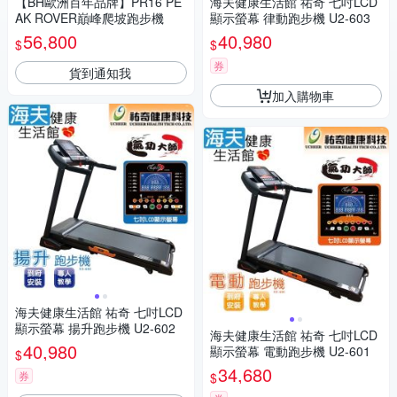
【BH歐洲百年品牌】PR16 PE
海夫健康生活館 祐奇 七吋LCD
AK ROVER巔峰爬坡跑步機
顯示螢幕 律動跑步機 U2-603
56,800
40,980
$
$
券
貨到通知我
加入購物車
海夫健康生活館 祐奇 七吋LCD
顯示螢幕 揚升跑步機 U2-602
海夫健康生活館 祐奇 七吋LCD
40,980
顯示螢幕 電動跑步機 U2-601
$
34,680
券
$