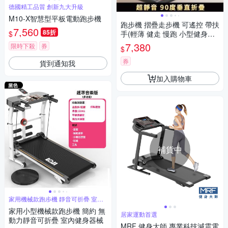
德國精工品質 創新九大升級
M10-X智慧型平板電動跑步機
跑步機 摺疊走步機 可遙控 帶扶
7,560
85折
$
手(輕薄 健走 慢跑 小型健身減
肥器材)
7,380
限時下殺
券
$
券
貨到通知我
加入購物車
補貨中
家用機械款跑步機 靜音可折疊 室內
健身
家用小型機械款跑步機 簡約 無
居家運動首選
動力靜音可折疊 室內健身器械
MRF 健身大師 專業科技減震電