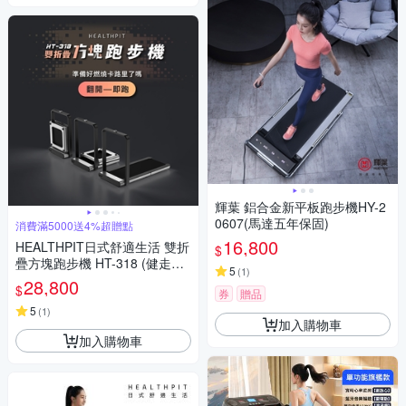
輝葉 鋁合金新平板跑步機HY-2
0607(馬達五年保固)
消費滿5000送4%超贈點
16,800
HEALTHPIT日式舒適生活 雙折
$
疊方塊跑步機 HT-318 (健走機/
5
(
1
)
智跑機/慢跑機)
28,800
$
券
贈品
5
(
1
)
加入購物車
加入購物車