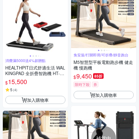
免安裝/打開即用/可折疊/靜音跑台
消費滿5000送4%超贈點
M5智慧型平板電動跑步機 健走
HEALTHPIT日式舒適生活 WAL
機 慢跑機
KINGPAD 全折疊智跑機 HT-23
9,450
85折
$
5 (180度折疊/輕鬆收納)
15,500
$
限時下殺
券
5
(
4
)
加入購物車
加入購物車
補貨中