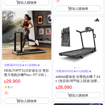
券
加入購物車
加入購物車
消費滿5000送★4%超贈點★
HEALTHPIT日式舒適生活 雙折
消費滿5000送★4%超贈點★
疊方塊跑步機Plus+ HT-338 (健
adidas愛迪達 折疊跑步機 T-24
走機/智跑機/慢跑機)
29,900
c (免安裝/APP線上競速/油壓折
$
疊/坡度揚升)
28,990
5
(
1
)
$
券
加入購物車
加入購物車