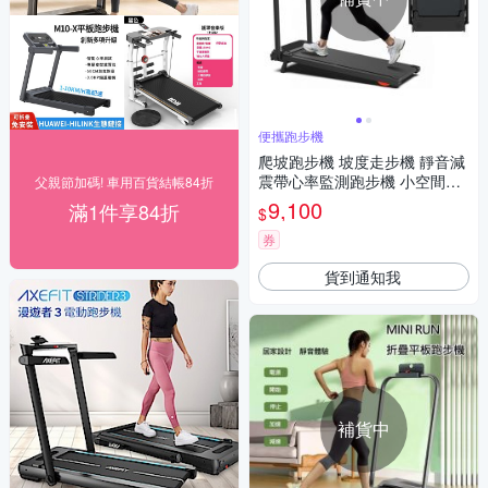
便攜跑步機
爬坡跑步機 坡度走步機 靜音減
震帶心率監測跑步機 小空間居
父親節加碼! 車用百貨結帳84折
家健身器材 扶手跑步機
9,100
滿1件享84折
$
券
貨到通知我
補貨中