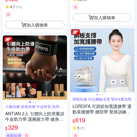
4.7
(
11
)
券
券
加入購物車
加入購物車
環抱包裹 仿生鋼板支撐 雙向4重加壓
LORDIFA 可調節加寬護腰帶 運
力量訓練 提效抓握 牛皮材質 加厚耐
磨
動束腰腰帶 腰部帶 塑身訓練腰
ANTIAN 2入 引體向上防滑重訓
帶 腰托(非醫療使用)
619
牛皮助力帶 護腕握力帶 健身手
$
套護具 護掌舉重助握帶
329
$
5
(
1
)
挑戰低價
券
券