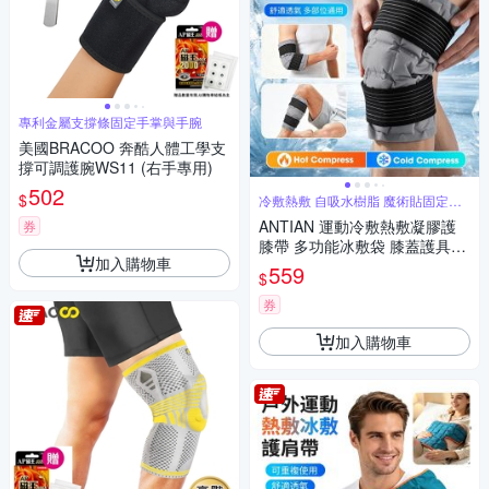
專利金屬支撐條固定手掌與手腕
美國BRACOO 奔酷人體工學支
撐可調護腕WS11 (右手專用)
502
$
冷敷熱敷 自吸水樹脂 魔術貼固定迴
圈使用
ANTIAN 運動冷敷熱敷凝膠護
券
膝帶 多功能冰敷袋 膝蓋護具綁
加入購物車
帶 膝蓋熱敷支撐帶 可重複使用
559
$
（非醫療器材）
券
加入購物車