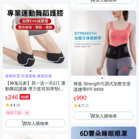
緩衝防震 舒適透氣 膝蓋防護
【神鬼玩家】買一送一共2只 運
輝葉 Strength可調式加壓支撐
動舞蹈護膝 彈力套筒加厚墊(運
護腰帶HY-9958
動護膝 護具 膝關節防撞 跪地防
246
990
86折
$
$
護墊)
4.4
(
5
)
4.7
(
7
)
限時下殺
券
加入購物車
加入購物車