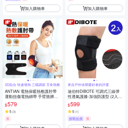
加入購物車
加入購物車
3D貼合 快速發熱 三檔調節 艾灸熱敷
來自戶外休閒愛好者的評選
ANTIAN 電熱保暖熱敷護肘帶
迪伯特DIBOTE 可調式三線彈
運動扭傷電熱綁帶 手臂胳膊膝
性透氣護膝-加強防護型 (2入) -
蓋發熱護套 肘關節加熱帶 聖誕
快速到貨
579
599
$
$
交換禮物
5
5
(
3
)
(
1
)
券
挑戰低價
券