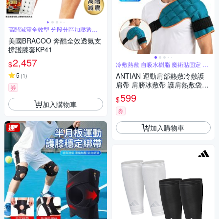
高階減震全效型 分段分區加壓透氣
設計
美國BRACOO 奔酷全效透氣支
撐護膝套KP41
2,457
$
冷敷熱敷 自吸水樹脂 魔術貼固定 迴
圈使
5
ANTIAN 運動肩部熱敷冷敷護
(
1
)
肩帶 肩膀冰敷帶 護肩熱敷袋綁
券
帶 肩部固定帶（非醫療器材）
599
$
加入購物車
券
加入購物車