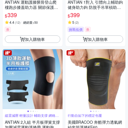
ANTIAN 運動護膝髕骨登山爬
ANTIAN 1對入 引體向上輔助鉤
樓跑步膝蓋助力器 關節保護彈
健身助力鉤 防脫手吊單槓助力
簧護具 護膝帶 深蹲起身省力器
鉤 單槓護腕勾 硬舉輔助器
339
399
$
$
4.4
5
(
12
)
總銷量>50
(
2
)
券
挑戰低價
券
加入購物車
加入購物車
緩震減壓 輕量設計 輔助支撐 網格編
行動自如下的穩定包覆
織
ANTIAN 2入組 半月板彈簧支撐
美國BRACOO 奔酷彈力透氣網
加壓減震運動護膝帶 運動跑步
紗套筒護膝KE60