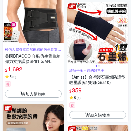
模仿人體脊椎自然曲線的仿生骨支撐
板
美國BRACOO 奔酷仿生骨曲線
彈力支撐護腰BP61 S/M/L
1,692
$
緩解手腕不適的好幫手
5
【Amiss】台灣製石墨烯防護型
(
2
)
輕壓護腕1雙組(Gra10)
券
359
$
加入購物車
5
(
1
)
券
加入購物車