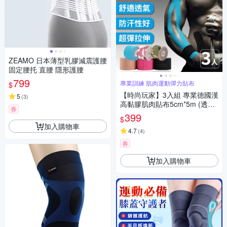
ZEAMO 日本薄型乳膠減震護腰
固定腰托 直腰 隱形護腰
799
專業訓練 肌肉運動彈力貼布
$
【時尚玩家】3入組 專業德國漢
5
(
3
)
高黏膠肌肉貼布5cm*5m (透氣
券
防水 運動貼布 肌肉繃帶 肌貼
399
$
運動繃帶)
加入購物車
4.7
(
4
)
券
加入購物車