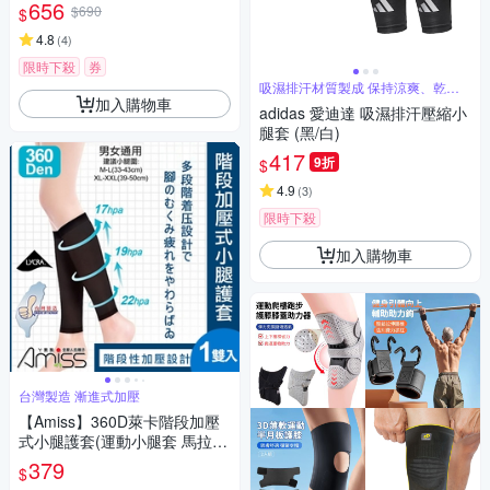
656
$690
$
4.8
(
4
)
限時下殺
券
吸濕排汗材質製成 保持涼爽、乾燥
和專注
加入購物車
adidas 愛迪達 吸濕排汗壓縮小
腿套 (黑/白)
417
9折
$
4.9
(
3
)
限時下殺
加入購物車
台灣製造 漸進式加壓
【Amiss】360D萊卡階段加壓
式小腿護套(運動小腿套 馬拉松
護腿套 小腿護套 壓力襪 慢跑
379
$
三鐵/1605)