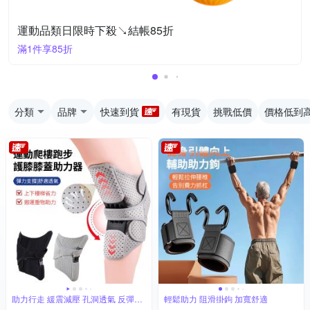
運動品類日限時下殺↘結帳85折
滿1件享85折
分類
品牌
快速到貨
有現貨
挑戰低價
價格低到
助力行走 緩震減壓 孔洞透氣 反彈助
輕鬆助力 阻滑掛鉤 加寬舒適
力