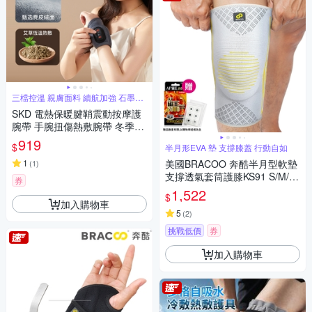
三檔控溫 親膚面料 續航加強 石墨烯
發熱
SKD 電熱保暖腱鞘震動按摩護
腕帶 手腕扭傷熱敷腕帶 冬季防
寒發熱帶 加熱護腕手套 聖誕交
919
$
半月形EVA 墊 支撐膝蓋 行動自如
換禮物
1
美國BRACOO 奔酷半月型軟墊
(
1
)
支撐透氣套筒護膝KS91 S/M/L/
券
XL
1,522
$
加入購物車
5
(
2
)
挑戰低價
券
加入購物車