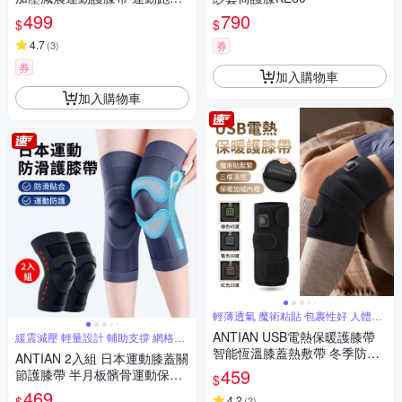
護膝帶 半月板髕骨帶 膝蓋護具
499
790
$
$
4.7
(
3
)
券
券
加入購物車
加入購物車
輕薄透氣 魔術粘貼 包裹性好 人體工
學
ANTIAN USB電熱保暖護膝帶
緩震減壓 輕量設計 輔助支撐 網格編
織
智能恆溫膝蓋熱敷帶 冬季防寒
ANTIAN 2入組 日本運動膝蓋關
發熱帶 聖誕交換禮物
459
節護膝帶 半月板髕骨運動保護
$
套 老寒腿保暖套
469
$
4.2
(
2
)