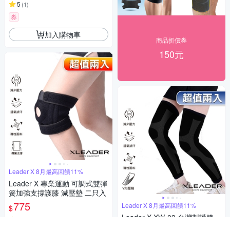
5
(
1
)
券
加入購物車
商品折價券
150元
Leader X 8月最高回饋11%
Leader X 專業運動 可調式雙彈
簧加強支撐護膝 減壓墊 二只入
775
Leader X 8月最高回饋11%
$
Leader X XW-03 台灣製護膝
5
(
1
)
進化版X型運動壓縮腿套 2只入