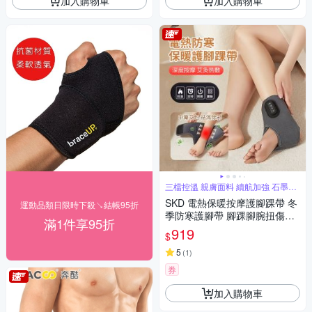
加入購物車
加入購物車
三檔控溫 親膚面料 續航加強 石墨烯
發熱
SKD 電熱保暖按摩護腳踝帶 冬
運動品類日限時下殺↘結帳95折
季防寒護腳帶 腳踝腳腕扭傷護
滿1件享95折
帶 加熱護腳套 聖誕交換禮物
919
$
5
(
1
)
券
加入購物車