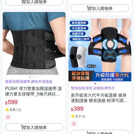
加入購物車
加入購物車
雙重加壓護腰帶,網布舒適透氣
PUSH! 彈力雙重加壓護腰帶 護
雙側加粗彈簧 矽膠按摩墊片
腰力量支撐腰帶_5種尺碼任選
新升級第六代半月板護膝 健身
(束腰帶H37)
599
運動護膝 髕骨護膝 輕薄可調節
$
單只裝
399
$
4.8
(
12
)
3.7
(
4
)
券
券
加入購物車
加入購物車