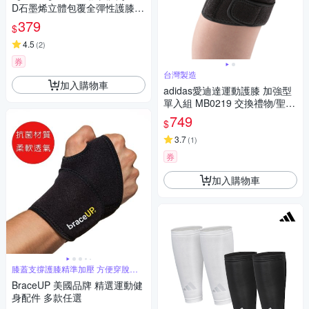
D石墨烯立體包覆全彈性護膝
(護套 護膝 膝蓋護套 運動護膝/
379
$
1601-6XL)
4.5
(
2
)
券
台灣製造
加入購物車
adidas愛迪達運動護膝 加強型
單入組 MB0219 交換禮物/聖誕
禮物
749
$
3.7
(
1
)
券
加入購物車
膝蓋支撐護膝精準加壓 方便穿脫隨
時開練
BraceUP 美國品牌 精選運動健
身配件 多款任選