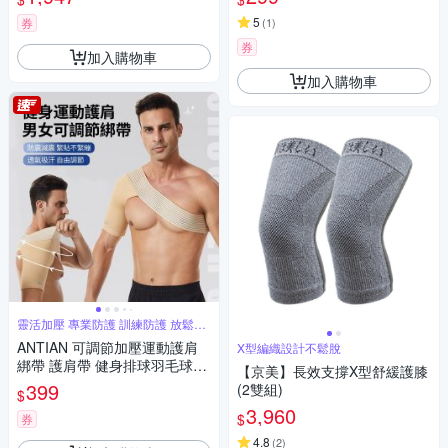
5
券
(
1
)
券
加入購物車
加入購物車
靈活加壓 專業防護 訓練防護 放鬆不
適
ANTIAN 可調節加壓運動護肩
X型編織設計不鬆脫
綁帶 護肩帶 健身排球羽毛球防
【京美】長效支撐X型舒緩護膝
脱臼護具 手臂肩膀固定帶
399
(2雙組)
$
3,960
$
券
4.8
(
2
)