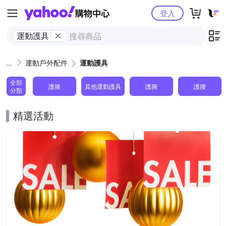
Yahoo購物中心
登入
運動護具
運動戶外配件
運動護具
全部
護膝
其他運動護具
護腕
護腰
分類
精選活動