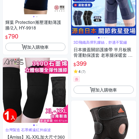
輝葉 Protection漸壓運動薄護
膝/2入 HY-9918
790
$
3D飛織高彈乳膠絲，舒適不緊繃
加入購物車
日本膝蓋關節護膝帶 半月板髕
骨運動保護套 老寒腿保暖套 兩
只裝
399
$
4
(
7
)
券
加入購物車
台灣製造 石墨烯遠紅外線波
【Amiss】XL-XXL加大尺寸360