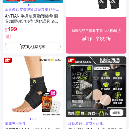
清爽透氣 支撐彈簧 環繞加壓 貼合舒
適
ANTIAN 半月板運動護膝帶 髕
骨加壓穩定綁帶 運動護具 跑步/
籃球護膝套 1隻
499
$
運動品類日限時下殺↘結帳89折
券
滿1件享89折
加入購物車
腳踝專用護具
終結摩難，穿衣不凸兀