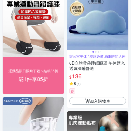
辦公室午休 / 差旅必備 助眠瞬間入睡
6D立體雲朵睡眠眼罩 午休遮光
透氣深睡舒適
運動品類日限時下殺↘結帳85折
136
$
滿1件享85折
5
(
1
)
券
加入購物車