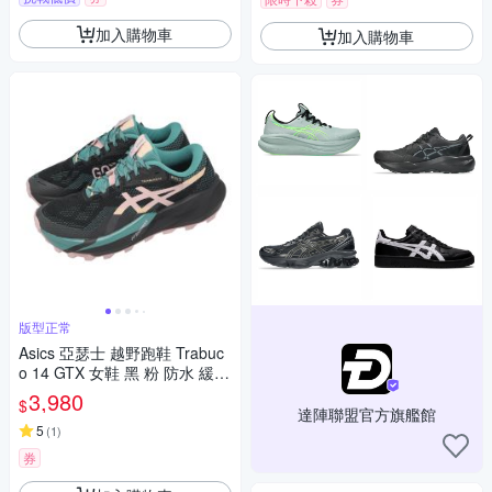
加入購物車
加入購物車
版型正常
Asics 亞瑟士 越野跑鞋 Trabuc
o 14 GTX 女鞋 黑 粉 防水 緩震
回彈 戶外 1012B936001
3,980
$
達陣聯盟官方旗艦館
5
(
1
)
券