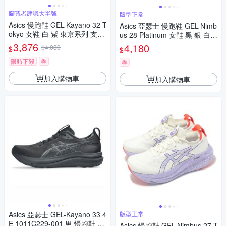
腳寬者建議大半號
版型正常
Asics 慢跑鞋 GEL-Kayano 32 T
Asics 亞瑟士 慢跑鞋 GEL-Nimb
okyo 女鞋 白 紫 東京系列 支撐
us 28 Platinum 女鞋 黑 銀 白金
運動鞋 亞瑟士 1012B915500
系列 1012B978001
3,876
4,180
$4,080
$
$
限時下殺
券
券
加入購物車
加入購物車
Asics 亞瑟士 GEL-Kayano 33 4
版型正常
E 1011C229-001 男 慢跑鞋 超
Asics 慢跑鞋 GEL-Nimbus 27 T