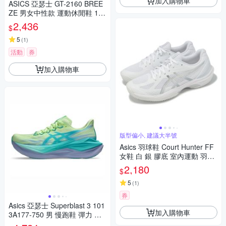
加入購物車
ASICS 亞瑟士 GT-2160 BREE
ZE 男女中性款 運動休閒鞋 120
3A951-020
2,436
$
5
(
1
)
活動
券
加入購物車
版型偏小, 建議大半號
Asics 羽球鞋 Court Hunter FF
女鞋 白 銀 膠底 室內運動 羽排
鞋 亞瑟士 1072A112102
2,180
$
5
(
1
)
券
Asics 亞瑟士 Superblast 3 101
加入購物車
3A177-750 男 慢跑鞋 彈力 綠
紫