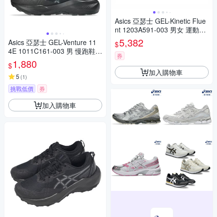
Asics 亞瑟士 GEL-Kinetic Flue
nt 1203A591-003 男女 運動休
閒鞋 舒適 黑
5,382
Asics 亞瑟士 GEL-Venture 11
$
4E 1011C161-003 男 慢跑鞋
券
越野 超寬楦 支撐 黑
1,880
$
加入購物車
5
(
1
)
挑戰低價
券
加入購物車