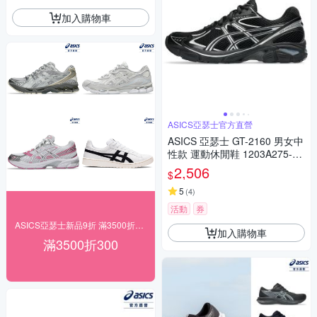
加入購物車
ASICS亞瑟士官方直營
ASICS 亞瑟士 GT-2160 男女中
性款 運動休閒鞋 1203A275-00
1
2,506
$
5
(
4
)
活動
券
ASICS亞瑟士新品9折 滿3500折300
加入購物車
滿3500折300