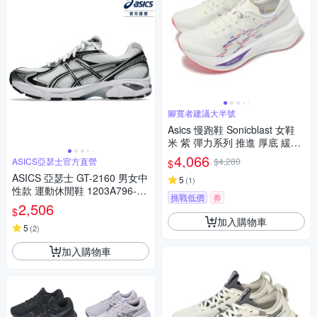
腳寬者建議大半號
Asics 慢跑鞋 Sonicblast 女鞋
米 紫 彈力系列 推進 厚底 緩震
運動鞋 亞瑟士 1012B862100
4,066
ASICS亞瑟士官方直營
$4,280
$
ASICS 亞瑟士 GT-2160 男女中
5
(
1
)
性款 運動休閒鞋 1203A796-10
挑戰低價
券
0
2,506
$
加入購物車
5
(
2
)
加入購物車