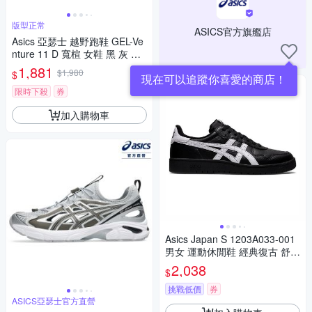
版型正常
ASICS官方旗艦店
Asics 亞瑟士 越野跑鞋 GEL-Ve
nture 11 D 寬楦 女鞋 黑 灰 入
門款 1012B932003
1,881
$1,980
$
現在可以追蹤你喜愛的商店！
限時下殺
券
加入購物車
Asics Japan S 1203A033-001
男女 運動休閒鞋 經典復古 舒適
黑 白
2,038
$
挑戰低價
券
ASICS亞瑟士官方直營