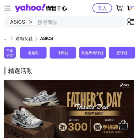
Yahoo購物中心
登入
ASICS
運動女鞋
ASICS
全部
慢跑鞋
休閒鞋
其他專業球鞋
籃球鞋
分類
精選活動