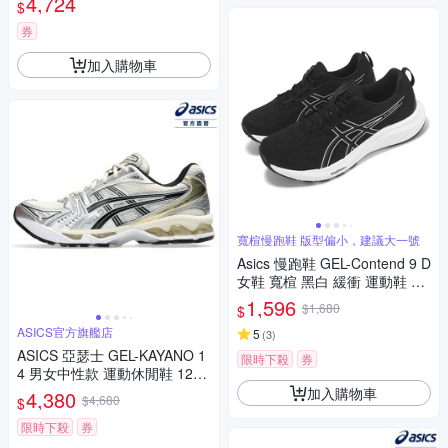
4,724
$
券
加入購物車
寬楦慢跑鞋 版型偏小，建議大一號
Asics 慢跑鞋 GEL-Contend 9 D
女鞋 寬楦 黑白 緩衝 運動鞋 亞
瑟士 1012B678002
1,596
$1,680
$
ASICS官方旗艦店
5
(
3
)
ASICS 亞瑟士 GEL-KAYANO 1
限時下殺
券
4 男女中性款 運動休閒鞋 1203
A537-200
加入購物車
4,380
$4,680
$
限時下殺
券