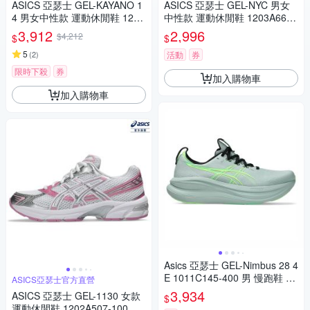
ASICS 亞瑟士 GEL-KAYANO 1
ASICS 亞瑟士 GEL-NYC 男女
4 男女中性款 運動休閒鞋 1203
中性款 運動休閒鞋 1203A663-
A537-025
101
3,912
2,996
$4,212
$
$
5
(
2
)
活動
券
限時下殺
券
加入購物車
加入購物車
Asics 亞瑟士 GEL-Nimbus 28 4
E 1011C145-400 男 慢跑鞋 超
ASICS亞瑟士官方直營
寬楦 跑鞋 路跑 綠
3,934
ASICS 亞瑟士 GEL-1130 女款
$
運動休閒鞋 1202A507-100