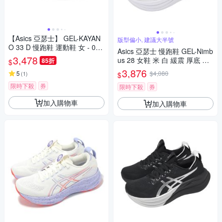
【Asics 亞瑟士】 GEL-KAYAN
版型偏小, 建議大半號
O 33 D 慢跑鞋 運動鞋 女 - 012
Asics 亞瑟士 慢跑鞋 GEL-Nimb
B992100
3,478
us 28 女鞋 米 白 緩震 厚底 運
85折
$
動鞋 1012B899100
3,876
5
$4,080
(
1
)
$
限時下殺
券
限時下殺
券
加入購物車
加入購物車