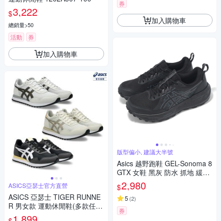
券
3,222
$
加入購物車
總銷量>50
活動
券
加入購物車
版型偏小, 建議大半號
Asics 越野跑鞋 GEL-Sonoma 8
GTX 女鞋 黑灰 防水 抓地 緩衝
戶外 運動鞋 亞瑟士 1012B770
2,980
ASICS亞瑟士官方直營
$
002
ASICS 亞瑟士 TIGER RUNNE
5
(
2
)
R 男女款 運動休閒鞋(多款任
券
選)
1,899
$