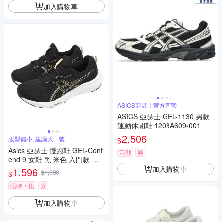
加入購物車
ASICS亞瑟士官方直營
ASICS 亞瑟士 GEL-1130 男款
運動休閒鞋 1203A609-001
2,506
版型偏小, 建議大一號
$
Asics 亞瑟士 慢跑鞋 GEL-Cont
活動
券
end 9 女鞋 黑 米色 入門款 緩
震 運動鞋 1012B681006
加入購物車
1,596
$1,680
$
限時下殺
券
加入購物車