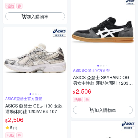
活動
券
加入購物車
ASICS亞瑟士官方直營
ASICS 亞瑟士 SKYHAND OG
男女中性款 運動休閒鞋 1203A
452-001
2,506
$
ASICS亞瑟士官方直營
活動
券
ASICS 亞瑟士 GEL-1130 女款
加入購物車
運動休閒鞋 1202A164-107
2,506
$
5
(
1
)
活動
券