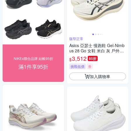
版型正常
Asics 亞瑟士 慢跑鞋 Gel-Nimb
us 28 Go 女鞋 米白 灰 戶外系
列 緩震 1012C032100
3,512
NIKEx聯合品牌 結帳95折
85折
$
滿1件享95折
挑戰低價
券
加入購物車