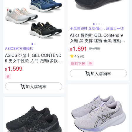
全黑慢跑鞋 版型偏小，建議大一號
Asics 慢跑鞋 GEL-Contend 9
女鞋 黑 支撐 緩衝 全黑 運動鞋
亞瑟士 1012B681003
1,691
ASICS官方旗艦店
$1,780
$
ASICS 亞瑟士 GEL-CONTEND
4.9
(
8
)
9 男女中性款 入門 跑鞋(多款任
限時下殺
券
選)
1,599
$
加入購物車
券
加入購物車