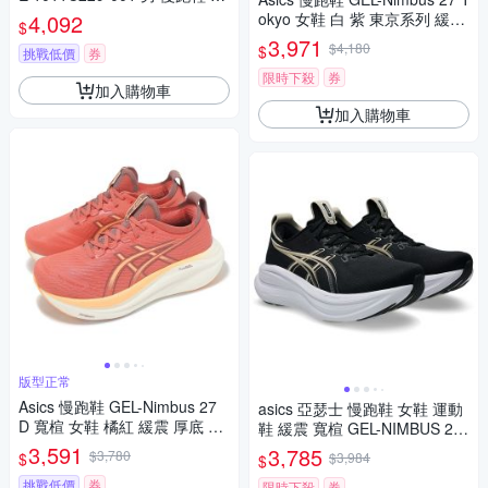
寬楦 支撐 黑
4,092
okyo 女鞋 白 紫 東京系列 緩震
$
厚底 運動鞋 亞瑟士 1012B913
3,971
$4,180
$
挑戰低價
券
500
限時下殺
券
加入購物車
加入購物車
版型正常
Asics 慢跑鞋 GEL-Nimbus 27
asics 亞瑟士 慢跑鞋 女鞋 運動
D 寬楦 女鞋 橘紅 緩震 厚底 運
鞋 緩震 寬楦 GEL-NIMBUS 28
動鞋 亞瑟士 1012B752701
黑 1012B917-002
3,591
3,785
$3,780
$
$3,984
$
挑戰低價
券
限時下殺
券