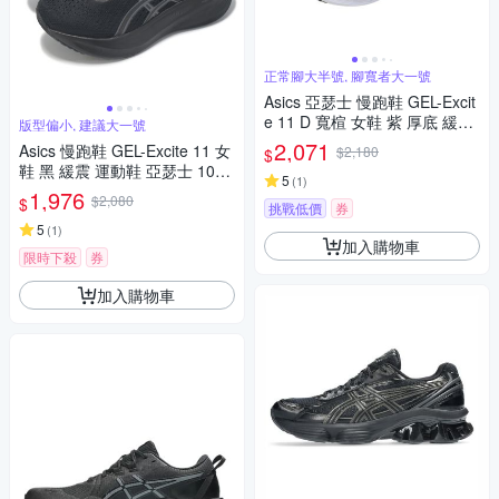
正常腳大半號, 腳寬者大一號
Asics 亞瑟士 慢跑鞋 GEL-Excit
e 11 D 寬楦 女鞋 紫 厚底 緩震
版型偏小, 建議大一號
運動鞋 1012B860500
2,071
Asics 慢跑鞋 GEL-Excite 11 女
$2,180
$
鞋 黑 緩震 運動鞋 亞瑟士 1012
5
(
1
)
B861002
1,976
$2,080
$
挑戰低價
券
5
(
1
)
加入購物車
限時下殺
券
加入購物車