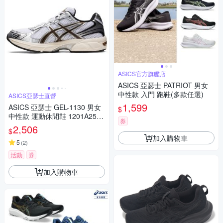
ASICS官方旗艦店
ASICS 亞瑟士 PATRIOT 男女
中性款 入門 跑鞋(多款任選)
ASICS亞瑟士直營
1,599
ASICS 亞瑟士 GEL-1130 男女
$
中性款 運動休閒鞋 1201A256-
券
113
2,506
$
加入購物車
5
(
2
)
活動
券
加入購物車