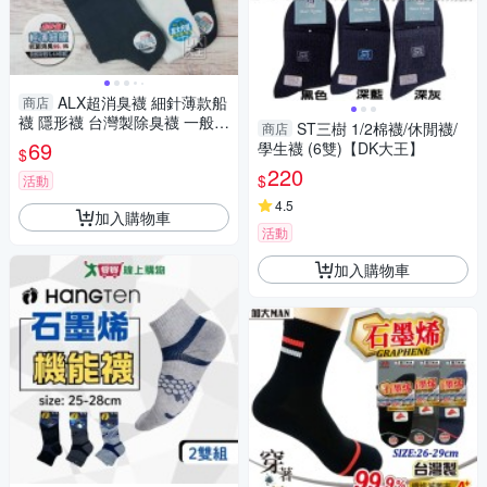
ALX超消臭襪 細針薄款船
商店
襪 隱形襪 台灣製除臭襪 一般尺
ST三樹 1/2棉襪/休閒襪/
商店
寸/加大尺寸【DK大王】
69
學生襪 (6雙)【DK大王】
$
220
$
活動
4.5
加入購物車
活動
加入購物車