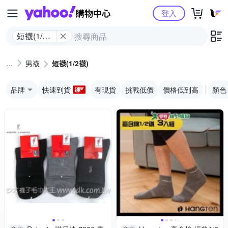
Yahoo購物中心
登入
短襪(1/2
襪)
男襪
短襪(1/2襪)
品牌
快速到貨
有現貨
挑戰低價
價格低到高
顏色