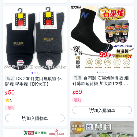
台灣製 石墨烯除臭襪 細
商店
DK 200針寬口無痕襪 休
商店
針薄款短筒襪 加大款1/2襪 加
閒襪 學生襪【DK大王】
大尺寸 NO.5942【DK大王】
69
50
$
$
活動
5
活動
加入購物車
加入購物車