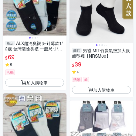
ALX超消臭襪 細針薄款1/
商店
2襪 台灣製除臭襪 一般尺寸/加
男襪 MIT竹炭氣墊加大款
商店
大尺寸【DK大王】
69
船型襪【NRSM80】
$
39
$
5
4
活動
活動
券
加入購物車
加入購物車