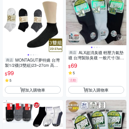
ALX超消臭襪 輕壓力氣墊
商店
襪 台灣製除臭襪 一般尺寸/加大
MONTAGUT夢特嬌 台灣
商店
尺寸【DK大王】
69
製1/2襪(3雙組)23~27cm 高含
$
棉 吸汗透氣 短襪 男襪 女襪 襪
99
5
$
子 襪【愛買】
活動
5
加入購物車
加入購物車