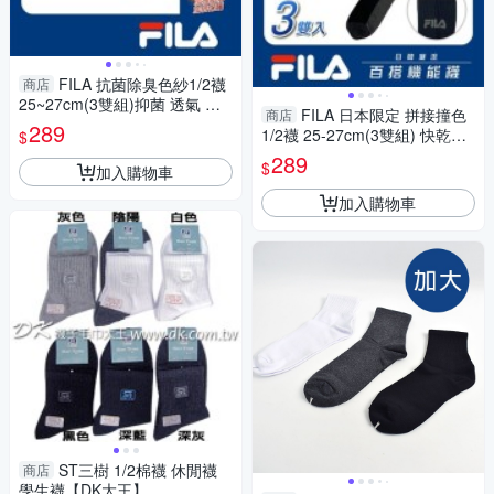
FILA 抗菌除臭色紗1/2襪
商店
25~27cm(3雙組)抑菌 透氣 毛
FILA 日本限定 拼接撞色
商店
巾底 足弓輕壓 保暖 運動 健康
289
1/2襪 25-27cm(3雙組) 快乾透
$
襪 襪子【愛買】
氣 運動 長襪 短襪 男襪【愛
289
$
加入購物車
買】
加入購物車
ST三樹 1/2棉襪 休閒襪
商店
學生襪【DK大王】