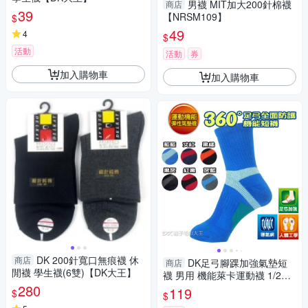
男襪 MIT加大200針棉襪
商店
39
【NRSM109】
$
49
4
$
活動
活動
券
加入購物車
加入購物車
DK 200針寬口無痕襪 休
商店
DK足弓腳踝加強氣墊短
商店
閒襪 學生襪(6雙)【DK大王】
襪 男用 機能萊卡運動襪 1/2襪
280
【DK大王】
119
$
$