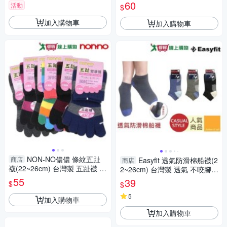
襪
60
活動
$
加入購物車
加入購物車
NON-NO儂儂 條紋五趾
商店
Easyfit 透氣防滑棉船襪(2
商店
襪(22~26cm) 台灣製 五趾襪 五
2~26cm) 台灣製 透氣 不咬腳
指襪 襪 襪子【愛買】
耐穿 船襪 襪 襪子【愛買】
55
39
$
$
5
加入購物車
加入購物車