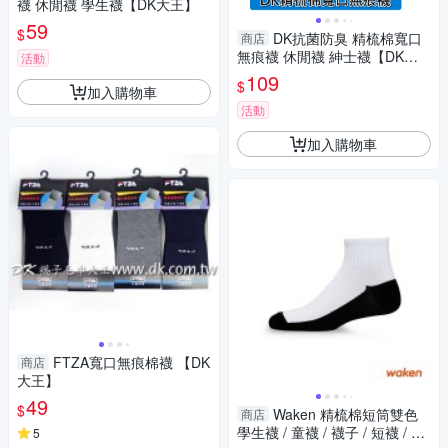
襪 休閒襪 學生襪【DK大王】
59
$
DK抗菌防臭 精梳棉寬口
商店
無痕襪 休閒襪 紳士襪【DK大
活動
王】
109
$
加入購物車
活動
加入購物車
FTZA寬口無痕棉襪 【DK
商店
大王】
49
$
Waken 精梳棉短筒雙色
商店
學生襪 / 童襪 / 襪子 / 短襪 / 白
5