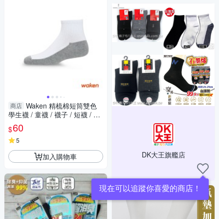
Waken 精梳棉短筒雙色
商店
學生襪 / 童襪 / 襪子 / 短襪 / 白
襪
60
$
5
DK大王旗艦店
加入購物車
現在可以追蹤你喜愛的商店！