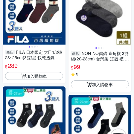
FILA 日本限定 大F 1/2襪
商店
NON-NO儂儂 直角襪 3雙
商店
23~25cm(3雙組) 快乾透氣 運
組(26-28cm) 台灣製 短襪 襪 襪
動 長襪 短襪 女襪【愛買】
289
子【愛買】
99
$
$
5
加入購物車
加入購物車