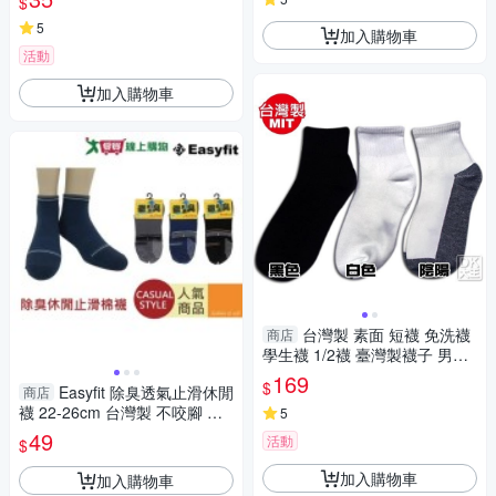
$
7MIT台灣製 錦裕 VOLA
5
加入購物車
活動
加入購物車
台灣製 素面 短襪 免洗襪
商店
學生襪 1/2襪 臺灣製襪子 男女
適用 (12雙) ~DK襪子毛巾大王
169
$
Easyfit 除臭透氣止滑休閒
商店
襪 22-26cm 台灣製 不咬腳 止
5
滑 襪子 短襪 襪【愛買】
49
活動
$
加入購物車
加入購物車