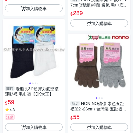
襪子【愛買】
7cm(3雙組)抑菌 透氣 毛巾底
加入購物車
足底加厚 運動 健康襪 百搭 短
289
$
襪 襪子【愛買】
加入購物車
老船長3D超彈力氣墊襪
商店
運動襪 毛巾襪【DK大王】
59
$
NON-NO儂儂 素色五趾
商店
襪(22~26cm) 台灣製 五趾襪 五
4.3
指襪 襪 襪子【愛買】
55
活動
$
加入購物車
加入購物車