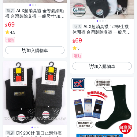
ALX超消臭襪 全導氣網船
商店
襪 台灣製除臭襪 一般尺寸/加大
尺寸 隱形襪【DK大王】
69
$
ALX超消臭襪 1/2學生襪
商店
休閒襪 台灣製除臭襪 一般尺寸/
4.5
加大尺寸【DK大王】
69
活動
$
5
加入購物車
活動
加入購物車
DK 200針 寬口止滑無痕
商店