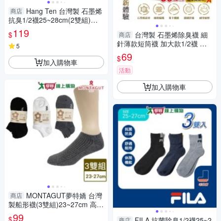
Hang Ten 台灣製 石墨烯
商店
抗臭1/2襪25~28cm(2雙組)消
臭抑菌 足弓支撐 短襪 男襪 中
119
$
台灣製 石墨烯除臭襪 細
商店
性襪 女襪【愛買】
針薄款短筒襪 加大款1/2襪 加
5
大尺寸 NO.5942-2【DK大王】
69
$
加入購物車
活動
加入購物車
MONTAGUT夢特嬌 台灣
商店
製船形襪(3雙組)23~27cm 高含
棉 吸汗透氣 短襪 男襪 女襪 襪
99
$
FILA 抗菌除臭1/2襪25~2
商店