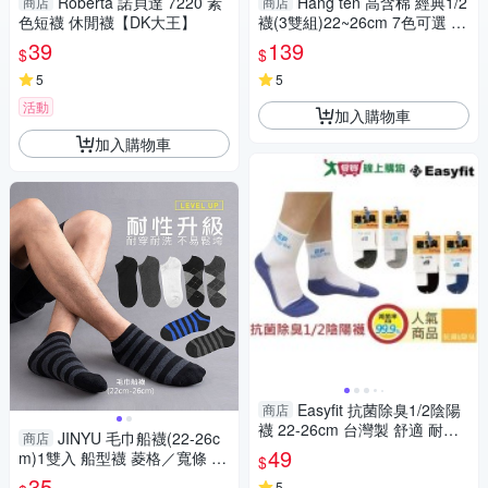
Roberta 諾貝達 7220 素
Hang ten 高含棉 經典1/2
商店
商店
色短襪 休閒襪【DK大王】
襪(3雙組)22~26cm 7色可選 萊
卡彈性紗 台灣製 襪子【愛買】
39
139
$
$
5
5
活動
加入購物車
加入購物車
Easyfit 抗菌除臭1/2陰陽
商店
襪 22-26cm 台灣製 舒適 耐穿
JINYU 毛巾船襪(22-26c
商店
不咬腳 襪子 短襪【愛買】
49
m)1雙入 船型襪 菱格／寬條 款
$
式可選【小三美日】 DS01284
35
5