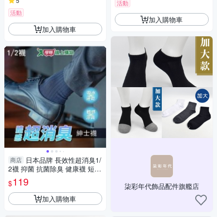
5
活動
活動
加入購物車
加入購物車
日本品牌 長效性超消臭1/
商店
2襪 抑菌 抗菌除臭 健康襪 短襪
男襪 襪 襪子【愛買】
119
$
柒彩年代飾品配件旗艦店
加入購物車