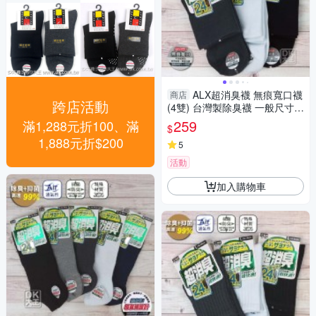
ALX超消臭襪 無痕寬口襪
商店
跨店活動
(4雙) 台灣製除臭襪 一般尺寸/
加大尺寸【DK大王】
259
滿1,288元折100、滿
$
1,888元折$200
5
活動
加入購物車