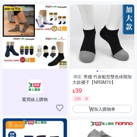
男襪 竹炭船型雙色休閒加
商店
大款襪子【NRSM70】
39
$
活動
券
愛買線上購物
加入購物車