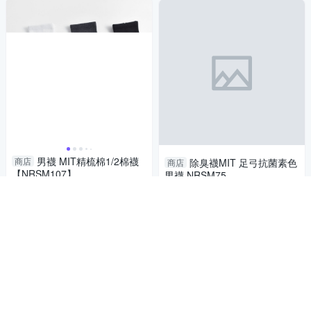
男襪 MIT精梳棉1/2棉襪
商店
除臭襪MIT 足弓抗菌素色
商店
【NRSM107】
男襪 NRSM75
49
99
$
$
活動
券
活動
券
加入購物車
加入購物車