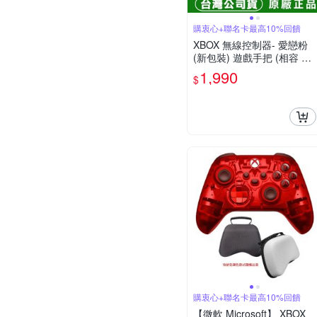
購衷心+聯名卡最高10%回饋
XBOX 無線控制器- 愛戀粉
(新包裝) 遊戲手把 (相容 Xb
ox Series X|S、Windows 1
1,990
$
0/11、Android 和 iOS)
購衷心+聯名卡最高10%回饋
【微軟 Microsoft】 XBOX