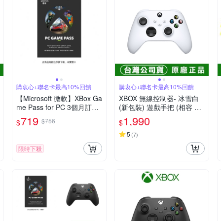
購衷心+聯名卡最高10%回饋
購衷心+聯名卡最高10%回饋
【Microsoft 微軟】XBox Ga
XBOX 無線控制器- 冰雪白
me Pass for PC 3個月訂閱
(新包裝) 遊戲手把 (相容 Xb
服務 數位序號 電子序號
ox Series X|S、Windows 1
719
1,990
$756
$
$
0/11、Android 和 iOS)
5
(
7
)
限時下殺