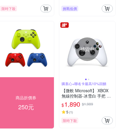
限時下殺
挑戰低價
補貨中
購衷心+聯名卡最高10%回饋
【微軟 Microsoft】 XBOX
無線控制器-冰雪白 手把 原
商品折價券
廠公司貨 快速到貨
1,890
$1,989
$
250元
5
(
1
)
限時下殺