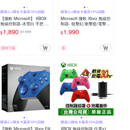
購衷心+聯名卡最高10%回饋
購衷心+聯名卡最高10%回饋
【微軟 Microsoft】 XBOX
Microsoft 微軟 Xbox 無線控
無線控制器-冰雪白 手把 原
制器- 狙擊紅/衝擊藍/電擊黃
廠公司貨
多色選一
1,890
1,990
$1,989
$
$
限時下殺
券
購衷心+聯名卡最高10%回饋
購衷心聯名卡最高10%回饋
【微軟 Microsoft】Xbox Elit
XBOX 無線控制器 任選x1