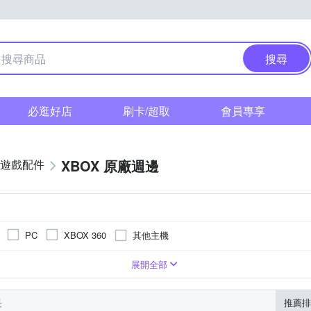
搜尋
必逛好店
刷卡/超取
會員專享
XBOX 原廠週邊
遊戲配件
其他主機
PC
XBOX 360
他類型
展開全部
果
推薦排