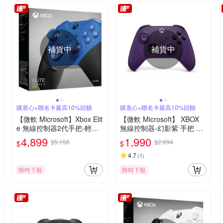
補貨中
補貨中
購衷心+聯名卡最高10%回饋
購衷心+聯名卡最高10%回饋
【微軟 Microsoft】Xbox Elit
【微軟 Microsoft】 XBOX
e 無線控制器2代手把-輕裝
無線控制器-幻影紫 手把 原
版 藍色 台灣公司貨 快速到
廠公司貨 快速到貨
4,899
1,990
$5,156
$2,094
$
$
貨
4.7
(
1
)
限時下殺
限時下殺