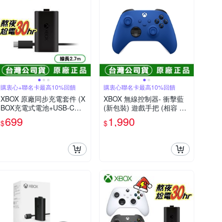
購衷心+聯名卡最高10%回饋
購衷心聯名卡最高10%回饋
XBOX 原廠同步充電套件 (X
XBOX 無線控制器- 衝擊藍
BOX充電式電池+USB-C傳
(新包裝) 遊戲手把 (相容 Xb
輸充電線2.7m)
ox Series X|S、Windows 1
699
1,990
$
$
0/11、Android 和 iOS)