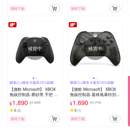
限時下殺
限時下殺
補貨中
補貨中
購衷心+聯名卡最高10%回饋
購衷心+聯名卡最高10%回饋
【微軟 Microsoft】 XBOX
【微軟 Microsoft】 XBOX
無線控制器-磨砂黑 手把 原
無線控制器-叢林風暴特別版
廠公司貨 快速到貨
手把 原廠公司貨 快速到貨
1,890
1,690
$1,989
$1,778
$
$
5
5
(
3
)
(
1
)
限時下殺
限時下殺