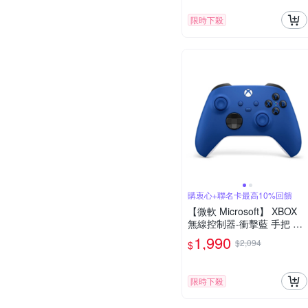
限時下殺
購衷心+聯名卡最高10%回饋
【微軟 Microsoft】 XBOX
無線控制器-衝擊藍 手把 原
廠公司貨
1,990
$2,094
$
限時下殺