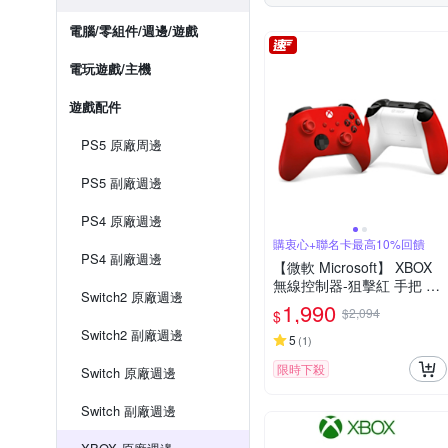
電腦/零組件/週邊/遊戲
電玩遊戲/主機
遊戲配件
PS5 原廠周邊
PS5 副廠週邊
PS4 原廠週邊
購衷心+聯名卡最高10%回饋
PS4 副廠週邊
【微軟 Microsoft】 XBOX
無線控制器-狙擊紅 手把 原
Switch2 原廠週邊
廠公司貨 快速到貨
1,990
$2,094
$
Switch2 副廠週邊
5
(
1
)
限時下殺
Switch 原廠週邊
Switch 副廠週邊