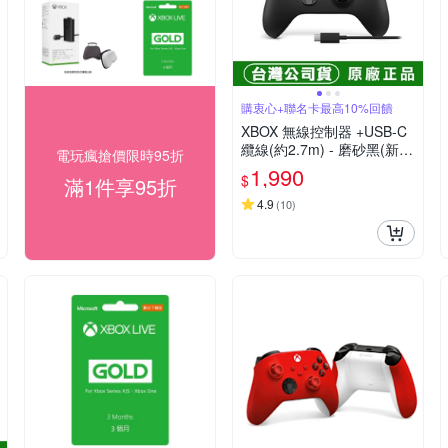
購衷心+聯名卡最高10%回饋
XBOX 無線控制器 +USB-C
纜線(約2.7m) - 磨砂黑(新包
電玩瘋搶價限時95折
裝) 遊戲手把 (相容 Xbox Se
1,990
$
滿1件享95折
ries X|S、Windows 10/11、
Android 和 iOS)
4.9
(
10
)