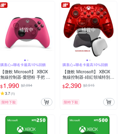
補貨中
補貨中
購衷心+聯名卡最高10%回饋
購衷心+聯名卡最高10%回饋
【微軟 Microsoft】 XBOX
【微軟 Microsoft】 XBOX
無線控制器-愛戀粉 手把 原
無線控制器-緋紅領域特別版
廠公司貨 快速到貨
手把 原廠公司貨 快速到貨
1,990
2,390
$2,094
$2,515
$
$
3.7
(
1
)
限時下殺
限時下殺