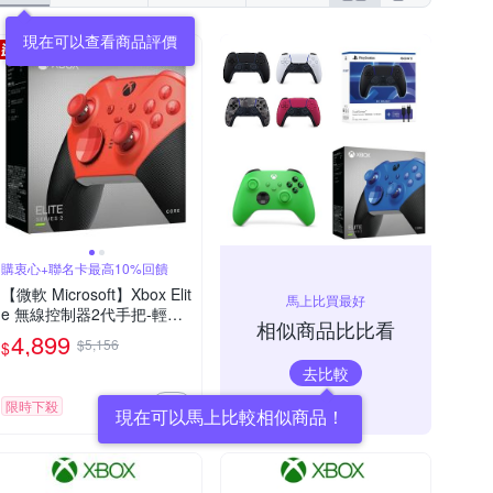
購衷心+聯名卡最高10%回饋
【微軟 Microsoft】Xbox Elit
馬上比買最好
e 無線控制器2代手把-輕裝
相似商品比比看
版 紅色 台灣公司貨 快速到
4,899
$5,156
$
貨
去比較
限時下殺