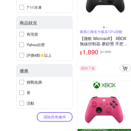
7-11冷凍
商品狀況
購衷心聯名卡最高10%回饋
有現貨
【微軟 Microsoft】 XBOX
無線控制器-磨砂黑 手把 原
Yahoo自營
廠公司貨
1,890
$1,989
$
評價4顆
以上
限時下殺
優惠
挑戰低價
券
活動
清除所有條件