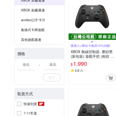
XBOX 原廠週邊
XBOX 副廠週邊
amiibo公仔/卡片
集換式卡牌遊戲
其他遊戲週邊
購衷心+聯名卡最高10%回饋
XBOX 無線控制器- 磨砂黑
價格
(新包裝) 遊戲手把 (相容 Xb
ox Series X|S、Windows 1
1,990
$
-
0/11、Android 和 iOS)
4.8
(
5
)
確定
取貨方式
快速到貨
7-11常溫