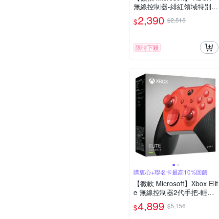
無線控制器-緋紅領域特別版
手把 原廠公司貨
2,390
$2,515
$
限時下殺
購衷心+聯名卡最高10%回饋
【微軟 Microsoft】Xbox Elit
e 無線控制器2代手把-輕裝
版 紅色 台灣公司貨
4,899
$5,156
$