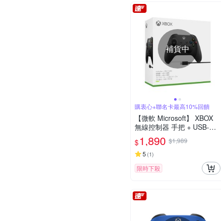
補貨中
購衷心+聯名卡最高10%回饋
【微軟 Microsoft】 XBOX
無線控制器 手把 + USB-C
纜線 台灣公司貨 快速到貨
1,890
$1,989
$
5
(
1
)
限時下殺