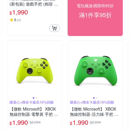
(新包裝) 遊戲手把 (相容 Xb
電玩瘋搶價限時95折
ox Series X|S、Windows 1
1,990
$
滿1件享95折
0/11、Android 和 iOS)
5
(
1
)
購衷心+聯名卡最高10%回饋
購衷心+聯名卡最高10%回饋
【微軟 Microsoft】 XBOX
【微軟 Microsoft】 XBOX
無線控制器-電擊黃 手把 原
無線控制器-活力綠 手把 原
廠公司貨
廠公司貨
1,990
1,990
$2,094
$2,094
$
$