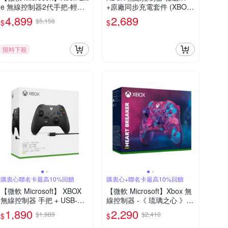
e 無線控制器2代手把-輕裝
+原廠同步充電套件 (XBOX
版 藍色 台灣公司貨
充電式電池+USB-C充電線
4,899
2,689
$5,156
$
$
2.7m)
限時下殺
購衷心聯名卡最高10%回饋
購衷心+聯名卡最高10%回饋
【微軟 Microsoft】 XBOX
【微軟 Microsoft】Xbox 無
無線控制器 手把 + USB-C
線控制器 -《 琉璃之心 》特
纜線 台灣公司貨
別版 台灣公司貨
1,890
2,290
$1,989
$2,410
$
$