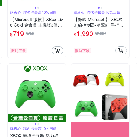
購衷心+聯名卡最高10%回饋
購衷心+聯名卡最高10%回饋
【Microsoft 微軟】XBox Liv
【微軟 Microsoft】 XBOX
e Gold 金會員 主機版3個月
無線控制器-狙擊紅 手把 原
訂閱服務 數位序號 電子序
廠公司貨
719
1,990
$756
$2,094
$
$
號
限時下殺
限時下殺
購衷心+聯名卡最高10%回饋
XBOX 無線控制器-活力綠