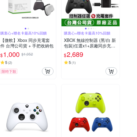
購衷心+聯名卡最高10%回饋
購衷心+聯名卡最高10%回饋
【微軟】Xbox 同步充電套
XBOX 無線控制器 (黑/白 新
件 台灣公司貨 + 手把收納包
包裝)任選x1+原廠同步充電
套件 (XBOX充電式電池+US
1,000
2,689
$1,052
$
$
B-C充電線2.7m)
5
5
(
2
)
(
1
)
限時下殺