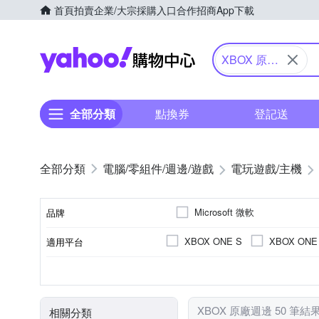
首頁
拍賣
企業/大宗採購入口
合作招商
App下載
Yahoo購物中心
XBOX 原廠
週邊
全部分類
點換券
登記送
電腦/零組件/週邊/遊戲
電玩遊戲/主機
Microsoft 微軟
品牌
XBOX ONE S
XBOX ONE
適用平台
品牌名稱
控制器
充電配件
其
類型
XBOX 原廠週邊 50 筆結
相關分類