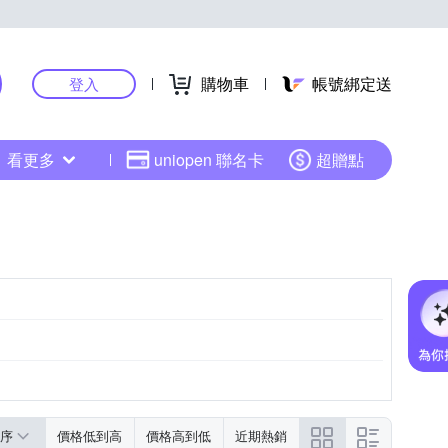
購物車
帳號綁定送
登入
看更多
uniopen 聯名卡
超贈點
序
價格低到高
價格高到低
近期熱銷