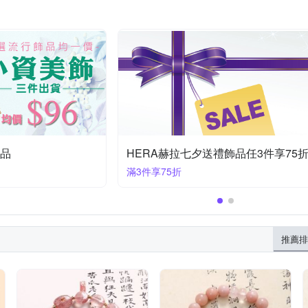
飾品
HERA赫拉七夕送禮飾品任3件享75
滿3件享75折
推薦排