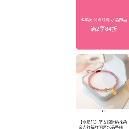
水星記 開運紅繩 水晶飾品
滿2享84折
【水星記】平安招財桃花朵
朵吉祥福牌開運水晶手鍊