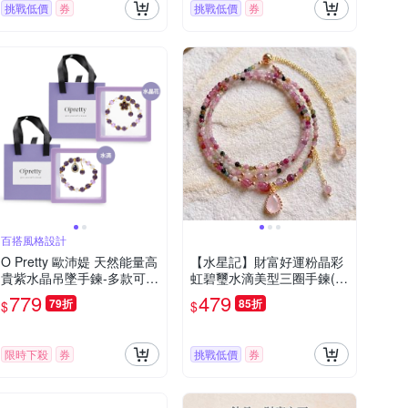
挑戰低價
券
挑戰低價
券
百搭風格設計
O Pretty 歐沛媞 天然能量高
【水星記】財富好運粉晶彩
貴紫水晶吊墜手鍊-多款可選
虹碧璽水滴美型三圈手鍊(9
招財 貴人 開運
0095)
779
479
79折
85折
$
$
限時下殺
券
挑戰低價
券