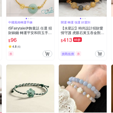
中國風格轉運手鍊
開運 轉運 強運 好運到
iSFairytale伊飾童話 任選 招
【水星記】時尚設計招財愛
財銅錢 轉運平安和田玉手鍊
情守護 虎眼石黃玉吞金獸手
2色可選
鍊(27040)
96
413
85折
$
$
4.8
(
6
)
券
挑戰低價
券