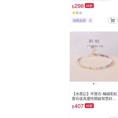
298
85折
$
5
(
3
)
挑戰低價
券
【水星記】半寶石-極細彩虹
螢石提高靈性開啟智慧好運
手鍊(77556075)
407
85折
$