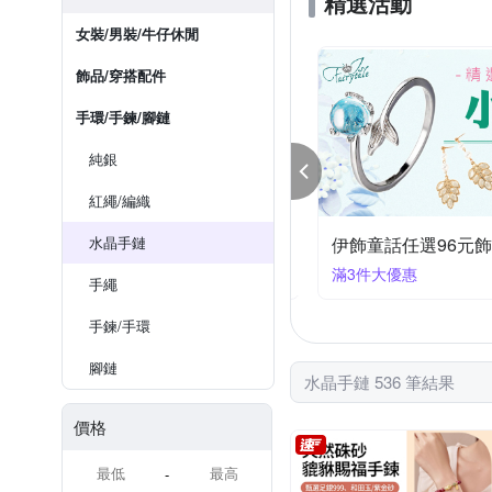
精選活動
女裝/男裝/牛仔休閒
飾品​/​穿搭​配件
手環​/手鍊/腳鏈
純銀
紅繩/編織
星記 開運紅繩 水晶飾品
水晶手鏈
伊飾童話任選96元
享84折
滿3件大優惠
手繩
手鍊​/手環
腳鏈
水晶手鏈 536 筆結果
價格
-