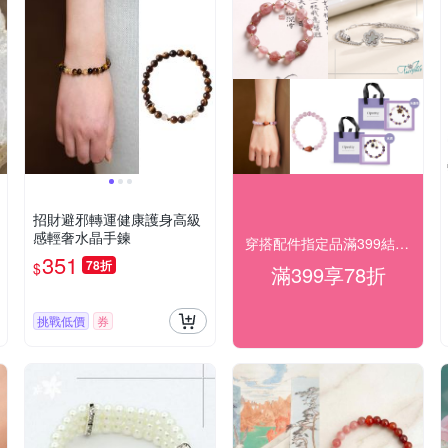
招財避邪轉運健康護身高級
感輕奢水晶手鍊
穿搭配件指定品滿399結帳享78折
351
78折
$
滿399享78折
挑戰低價
券