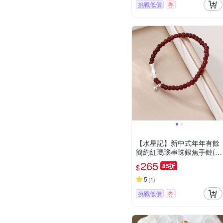
挑戰低價
券
【水星記】新中式年年有餘
簡約紅瑪瑙串珠銀魚手鏈(1
6789025)
265
85折
$
5
(
1
)
挑戰低價
券