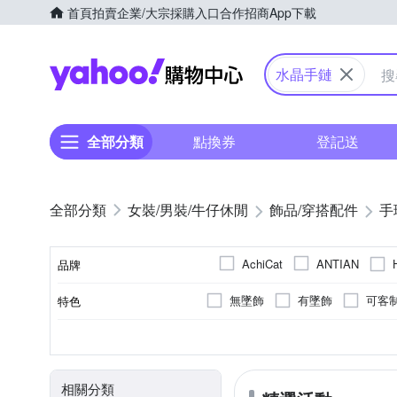
首頁
拍賣
企業/大宗採購入口
合作招商
App下載
Yahoo購物中心
水晶手鏈
全部分類
點換券
登記送
女裝/男裝/牛仔休閒
飾品​/​穿搭​配件
手
AchiCat
ANTIAN
品牌
Paiya 派亞
Seoul Sho
無墜飾
有墜飾
可客
特色
品牌名稱
手鍊
女
男
手環/手鐲
頸鍊
類型
適用性別
相關分類