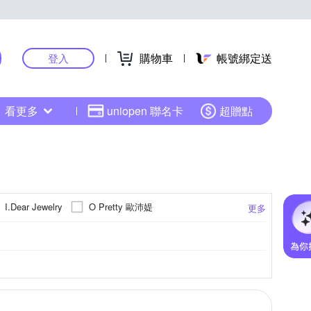
購物車
帳號綁定送
登入
看更多
uniopen 聯名卡
超贈點
O Pretty 歐沛媞
I.Dear Jewelry
更多
心堂