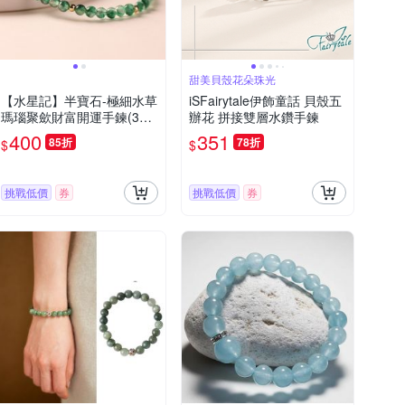
甜美貝殼花朵珠光
【水星記】半寶石-極細水草
iSFairytale伊飾童話 貝殼五
瑪瑙聚歛財富開運手鍊(360
辦花 拼接雙層水鑽手鍊
35)
400
351
85折
78折
$
$
挑戰低價
券
挑戰低價
券