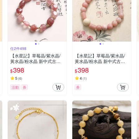
任2件498
【水星記】草莓晶/紫水晶/
【水星記】草莓晶/紫水晶/
黃水晶/粉水晶 新中式古風
黃水晶/粉水晶 新中式古風
串珠手鏈
串珠手鏈
398
398
$
$
5
4
(
6
)
(
1
)
活動
券
券