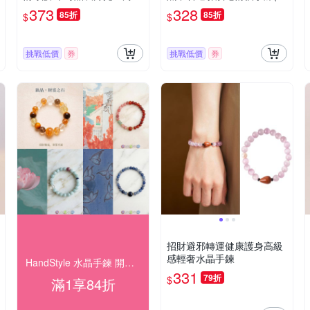
手鍊(09035)
0107035)
373
328
85折
85折
$
$
挑戰低價
券
挑戰低價
券
招財避邪轉運健康護身高級
感輕奢水晶手鍊
HandStyle 水晶手鍊 開運 招財 桃花
331
79折
$
滿1享84折