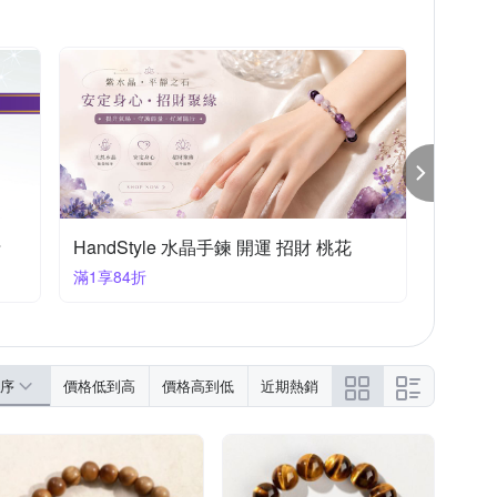
折
HandStyle 水晶手鍊 開運 招財 桃花
滿1享84折
序
價格低到高
價格高到低
近期熱銷