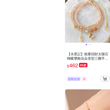
【水星記】能量招財太陽石
蝴蝶墬飾花朵美型三圈手鍊
(06085)
462
85折
$
挑戰低價
券