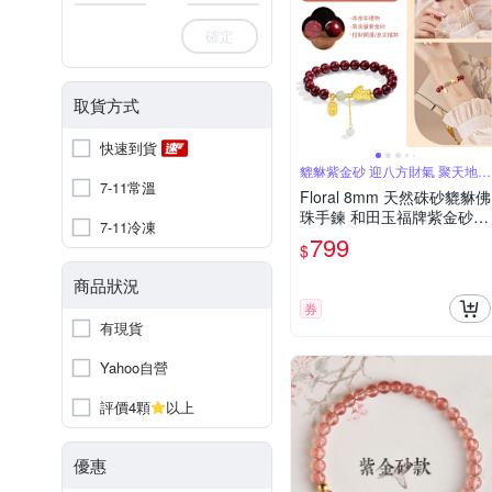
確定
取貨方式
快速到貨
貔貅紫金砂 迎八方財氣 聚天地福
緣
7-11常溫
Floral 8mm 天然硃砂貔貅佛
珠手鍊 和田玉福牌紫金砂手
7-11冷凍
串 本命年禮物 送禮 招財開
799
$
運/息災擋煞/除穢轉運（交
換禮物）
商品狀況
券
有現貨
Yahoo自營
評價4顆
以上
優惠