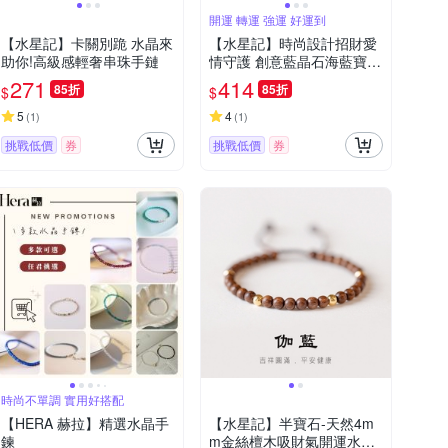
開運 轉運 強運 好運到
【水星記】卡關別跪 水晶來
【水星記】時尚設計招財愛
助你!高級感輕奢串珠手鏈
情守護 創意藍晶石海藍寶手
鍊(07030)
271
414
85折
85折
$
$
5
4
(
1
)
(
1
)
挑戰低價
券
挑戰低價
券
時尚不單調 實用好搭配
【HERA 赫拉】精選水晶手
【水星記】半寶石-天然4m
鍊
m金絲檀木吸財氣開運水晶