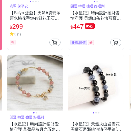
翡翠 保平安
開運 轉運 強運 好運到
【Paiya 派亞】天然A貨翡翠
【水星記】時尚設計招財愛
藍水桃花手鏈有錢花玉石手
情守護 貝殼山茶花海藍寶疊
工編織男女款情侶手繩(送禮
戴手鍊(18045)
299
447
85折
$
$
好物/交換禮物)
5
(
1
)
券
挑戰低價
券
開運 轉運 強運 好運到
【水星記】時尚設計招財愛
【水星記】天然火山岩雪花
情守護 草莓晶灰月光五角星
黑曜石避邪鎮宅情侶手鍊(4