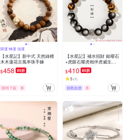
開運 轉運 強運
【水星記】新中式 天然綠檀
【水星記】補水招財 銀曜石
木木蓮花古風串珠手鍊
+虎眼石耀虎相伴虎威生財
手鍊(41070)
458
410
85折
85折
$
$
5
(
1
)
限時下殺
券
挑戰低價
券