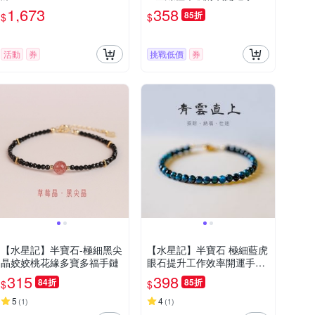
手鍊
1,673
358
85折
$
$
活動
券
挑戰低價
券
【水星記】半寶石-極細黑尖
【水星記】半寶石 極細藍虎
晶姣姣桃花緣多寶多福手鏈
眼石提升工作效率開運手鍊
(13040)
315
398
84折
85折
$
$
5
4
(
1
)
(
1
)