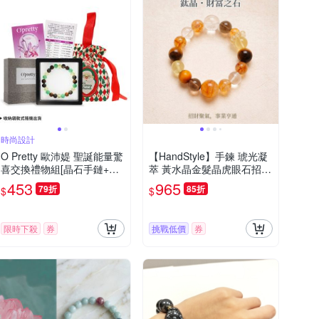
時尚設計
O Pretty 歐沛媞 聖誕能量驚
【HandStyle】手鍊 琥光凝
喜交換禮物組[晶石手鏈+水
萃 黃水晶金髮晶虎眼石招財
晶能量直覺卡+聖誕祝福束
開運手鍊(05250)
453
965
79折
85折
$
$
口收納袋]-交換禮物
限時下殺
券
挑戰低價
券