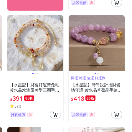
挑戰低價
券
開運 轉運 強運 好運到
【水星記】財富好運黃兔毛
【水星記】時尚設計招財愛
黃水晶水滴墬美型三圈手鍊
情守護 紫水晶草莓晶手鍊(7
(25080)
2040)
391
413
85折
85折
$
$
5
(
1
)
挑戰低價
券
挑戰低價
券