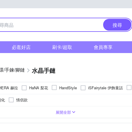
搜尋
必逛好店
刷卡/超取
會員專享
水晶手鏈
環​/手鍊/腳鏈
HERA 赫拉
HaNA 梨花
iSFairytale 伊飾童話
HandStyle
w 首爾秀
米蘭精品
伊飾晶漾
其他品牌
水星記
璞
制化
情侶款
串珠/手環扣
中鍊(18吋)
胸針
墜飾
展開全部