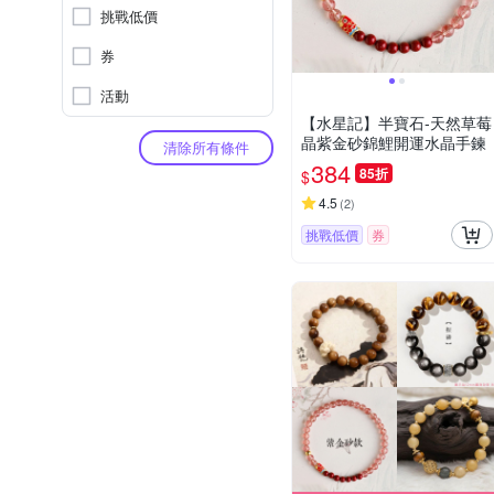
挑戰低價
券
活動
【水星記】半寶石-天然草莓
晶紫金砂錦鯉開運水晶手鍊
清除所有條件
384
85折
$
4.5
(
2
)
挑戰低價
券