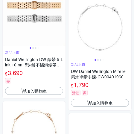
新品上市
Daniel Wellington DW 錶帶 5-L
ink 10mm 5珠鏈不鏽鋼錶帶
新品上市
(多色可選)
3,690
DW Daniel Wellington Mirelle
$
雋永單鑽手鍊-DW00401960
券
1,790
$
加入購物車
活動
券
加入購物車