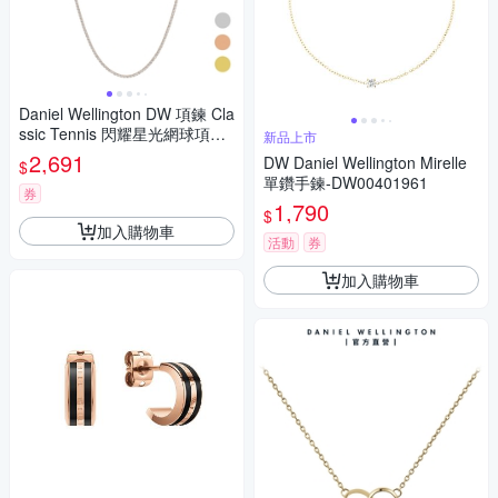
Daniel Wellington DW 項鍊 Cla
ssic Tennis 閃耀星光網球項鍊-
新品上市
三色任選 DW00400389/DW00
2,691
DW Daniel Wellington Mirelle
$
400390/DW00400391
單鑽手鍊-DW00401961
券
1,790
$
加入購物車
活動
券
加入購物車