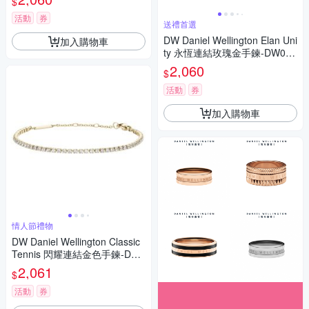
$
活動
券
送禮首選
DW Daniel Wellington Elan Uni
加入購物車
ty 永恆連結玫瑰金手鍊-DW004
00168-S
2,060
$
活動
券
加入購物車
情人節禮物
DW Daniel Wellington Classic
Tennis 閃耀連結金色手鍊-DW0
0400388
2,061
$
活動
券