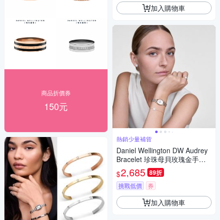
加入購物車
商品折價券
150元
熱銷少量補貨
Daniel Wellington DW Audrey
Bracelet 珍珠母貝玫瑰金手鍊 -
DW00401429
2,685
89折
$
挑戰低價
券
加入購物車