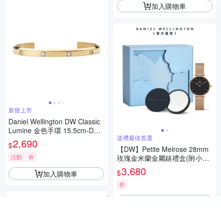
加入購物車
新貨上市
Daniel Wellington DW Classic
Lumine 金色手環 15.5cm-DW0
送禮最佳首選
0401743
2,690
$
【DW】Petite Melrose 28mm
活動
券
玫瑰金米蘭金屬錶禮盒(附小圓
鏡)
3,680
$
加入購物車
券
加入購物車