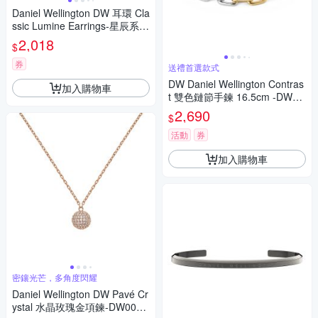
Daniel Wellington DW 耳環 Cla
ssic Lumine Earrings-星辰系列
耳環-三色任選 DW00400349
2,018
$
券
送禮首選款式
DW Daniel Wellington Contras
加入購物車
t 雙色鏈節手鍊 16.5cm -DW00
401970
2,690
$
活動
券
加入購物車
密鑲光芒，多角度閃耀
Daniel Wellington DW Pavé Cr
ystal 水晶玫瑰金項鍊-DW0040