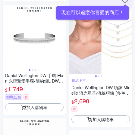
現在可以追蹤你喜愛的商店！
Daniel Wellington DW 手環 Ela
n 永恆摯愛手環-簡約銀L DW00
新品上市
400145
1,749
Daniel Wellington DW 項鍊 Mir
$
elle 流光星芒/流線項鍊 (多色可
挑戰低價
券
選)
2,690
$
加入購物車
券
加入購物車