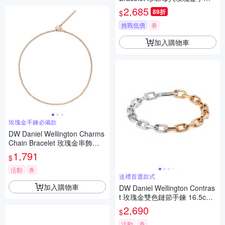
DW00401429
2,685
89折
$
挑戰低價
券
加入購物車
玫瑰金手鍊必備款
DW Daniel Wellington Charms
Chain Bracelet 玫瑰金串飾鍊
手鍊-DW00400392
1,791
$
活動
券
送禮首選款式
加入購物車
DW Daniel Wellington Contras
t 玫瑰金雙色鏈節手鍊 16.5cm -
DW00401974
2,690
$
活動
券