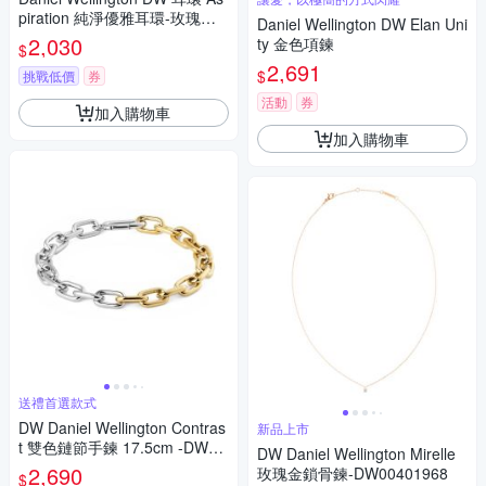
piration 純淨優雅耳環-玫瑰金x
Daniel Wellington DW Elan Uni
白 DW00400152
2,030
ty 金色項鍊
$
2,691
$
挑戰低價
券
活動
券
加入購物車
加入購物車
送禮首選款式
DW Daniel Wellington Contras
新品上市
t 雙色鏈節手鍊 17.5cm -DW00
DW Daniel Wellington Mirelle
401971
2,690
玫瑰金鎖骨鍊-DW00401968
$