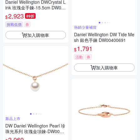
Daniel Wellington DWCrystal L
ink 玫瑰金手鍊-15.5cm DW00
400572
2,923
89折
$
挑戰低價
券
熱銷少量補貨
Daniel Wellington DW Tide Me
加入購物車
sh 銀色手鍊 DW00400691
1,791
$
活動
券
加入購物車
新品上市
DW Daniel Wellington Pearl 珍
珠光系列 玫瑰金項鍊-DW0040
1959
2,060