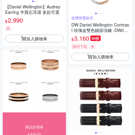
【Daniel Wellington】Audrey
Earring 半寶石耳環 多款可選
送禮首選款式
2,990
$
DW Daniel Wellington Contras
券
t 玫瑰金雙色鏈節項鍊 -DW004
01978
3,160
加入購物車
89折
$
限時下殺
券
加入購物車
商品折價券