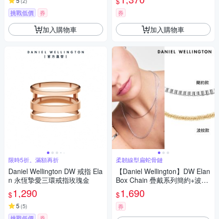
$
5
(
2
)
挑戰低價
券
券
加入購物車
加入購物車
限時5折。滿額再折
柔韌線型扁蛇骨鏈
Daniel Wellington DW 戒指 Ela
【Daniel Wellington】DW Elan
n 永恆摯愛三環戒指玫瑰金
Box Chain 疊戴系列簡約+波紋
項鍊(多色賣場)
1,290
1,690
$
$
5
(
5
)
券
挑戰低價
券