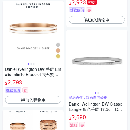
2,923
89折
$
挑戰低價
券
加入購物車
Daniel Wellington DW 手環 Em
alie Infinite Bracelet 雋永雙色
手環 三色任選
2,793
$
挑戰低價
券
簡約必備，綻放自信優雅
加入購物車
Daniel Wellington DW Classic
Bangle 銀色手環 17.5cm-DW0
0401649
2,690
$
活動
券