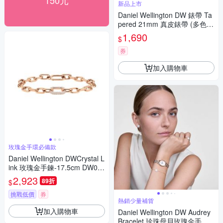
150元
新品上市
Daniel Wellington DW 錶帶 Ta
pered 21mm 真皮錶帶 (多色可
選)
1,690
$
券
加入購物車
玫瑰金手環必備款
Daniel Wellington DWCrystal L
ink 玫瑰金手鍊-17.5cm DW00
400574
2,923
89折
$
挑戰低價
券
熱銷少量補貨
加入購物車
Daniel Wellington DW Audrey
Bracelet 珍珠母貝玫瑰金手鍊 -