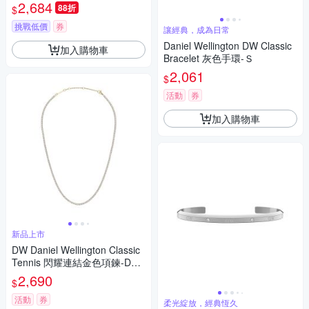
0625
2,684
88折
$
挑戰低價
券
讓經典，成為日常
Daniel Wellington DW Classic
加入購物車
Bracelet 灰色手環-Ｓ
2,061
$
活動
券
加入購物車
新品上市
DW Daniel Wellington Classic
Tennis 閃耀連結金色項鍊-DW0
0400391
2,690
$
活動
券
柔光綻放，經典恆久