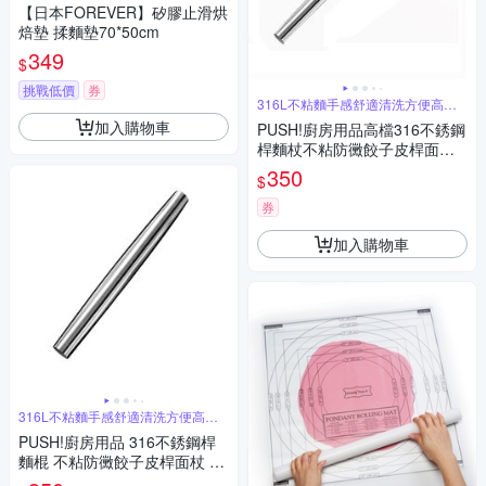
【日本FOREVER】矽膠止滑烘
焙墊 揉麵墊70*50cm
349
$
挑戰低價
券
316L不粘麵手感舒適清洗方便高效
擀麵皮
加入購物車
PUSH!廚房用品高檔316不銹鋼
桿麵杖不粘防黴餃子皮桿面棍
桿麵杖烘焙桿麵棍D389
350
$
券
加入購物車
316L不粘麵手感舒適清洗方便高效
擀麵皮
PUSH!廚房用品 316不銹鋼桿
麵棍 不粘防黴餃子皮桿面杖 烘
焙桿麵棒 D389-1