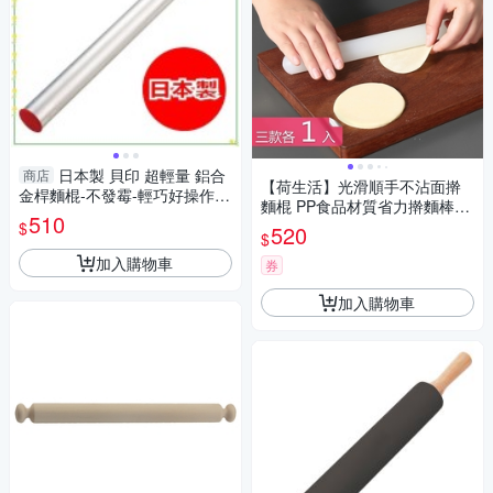
日本製 貝印 超輕量 鋁合
商店
【荷生活】光滑順手不沾面擀
金桿麵棍-不發霉-輕巧好操作-
麵棍 PP食品材質省力擀麵棒-
可放冰箱冷藏-桿派皮跟餅乾更
510
三款各1入組
$
520
好操作
$
加入購物車
券
加入購物車