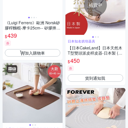
補貨中
《Luigi Ferrero》歐洲 Norsk矽
膠桿麵棍-摩卡25cm-- 矽膠擀麵
棍
439
$
日本知名烘培器具
券
【日本CakeLand】日本天然木
加入購物車
T型雙頭派皮桿皮器-日本製 (N
O-546)
450
$
券
貨到通知我