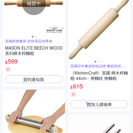
補貨中
英國經典餐廚 烘焙用品領導者
MASON ELITE BEECH WOOD
系列櫸木桿麵棍
599
$
英國百年餐廚烘焙品牌 餐廚烘焙用
券
具首選
《KitchenCraft》英國 櫸木桿麵
棍-44cm-- 擀麵杖 擀麵棍
貨到通知我
615
$
券
加入購物車