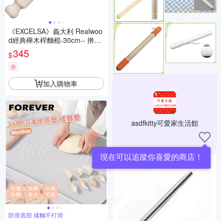
《EXCELSA》義大利 Realwoo
d經典櫸木桿麵棍-30cm-- 擀麵
杖 擀麵棍
345
$
券
加入購物車
asdfkitty可愛家生活館
現在可以追蹤你喜愛的商店！
防滑底部 揉麵不打滑