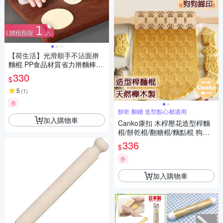
【荷生活】光滑順手不沾面擀
麵棍 PP食品材質省力擀麵棒-
粗長版1入組
330
$
5
(
1
)
券
餅乾 翻糖 造型點心都適用
加入購物車
Canko康扣 木桿壓花造型桿麵
棍/餅乾棍/翻糖棍/麵點棍 狗狗
腳印
336
$
券
加入購物車