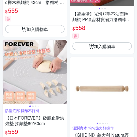
d櫸木桿麵棍-43cm-- 擀麵杖 擀
麵棍
555
$
【荷生活】光滑順手不沾面擀
券
麵棍 PP食品材質省力擀麵棒-
粗長版2入組
558
$
加入購物車
券
加入購物車
防滑底部 揉麵不打滑
【日本FOREVER】矽膠止滑烘
焙墊 揉麵墊80*60cm
溫潤實木 均勻施力好操作
559
$
《GHIDINI》義大利 Natura經