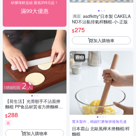
矽膠保鮮盒組 最低359元起！
滿99大優惠
asdfkitty*日本製 CAKELA
商店
ND不沾黏排氣桿麵棍-小-正版
275
$
加入購物車
【荷生活】光滑順手不沾面擀
麵棍 PP食品材質省力擀麵棒-
細短版2入組
288
$
實木製作，精細打磨無拼接無毛邊
券
日本霜山 北歐風櫸木擀麵棍/桿
加入購物車
麵棍