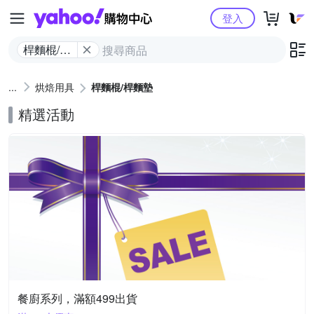
Yahoo購物中心
登入
桿麵棍/桿
麵墊
烘焙用具
桿麵棍/桿麵墊
精選活動
餐廚系列，滿額499出貨