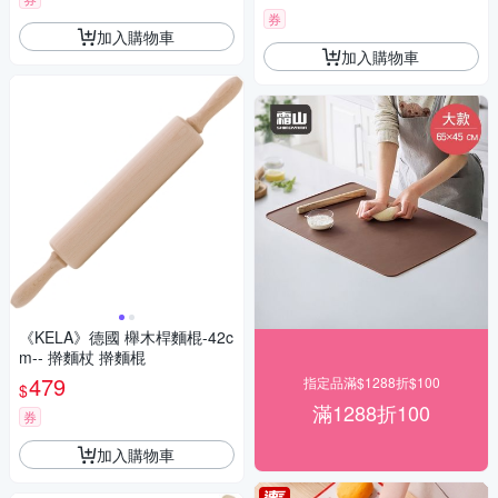
券
加入購物車
加入購物車
《KELA》德國 櫸木桿麵棍-42c
m-- 擀麵杖 擀麵棍
479
指定品滿$1288折$100
$
滿1288折100
券
加入購物車