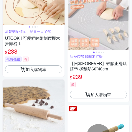
清楚刻度標示，測量一目了然
UTOOKII 可愛貓咪附刻度櫸木
擀麵棍-L
238
$
防滑底部 揉麵不打滑
挑戰低價
券
【日本FOREVER】矽膠止滑烘
焙墊 揉麵墊60*40cm
加入購物車
239
$
券
加入購物車