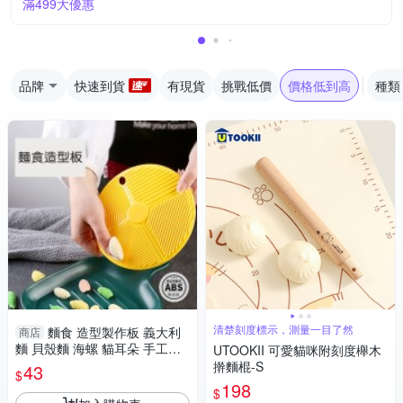
滿499大優惠
品牌
快速到貨
有現貨
挑戰低價
價格低到高
種類
清楚刻度標示，測量一目了然
麵食 造型製作板 義大利
商店
麵 貝殼麵 海螺 貓耳朵 手工麵
UTOOKII 可愛貓咪附刻度櫸木
搓麵模具
擀麵棍-S
43
$
198
$