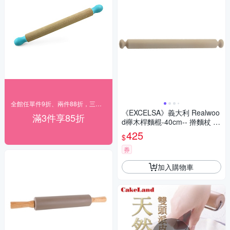
全館任單件9折、兩件88折，三件85折
《EXCELSA》義大利 Realwoo
滿3件享85折
d櫸木桿麵棍-40cm-- 擀麵杖 擀
麵棍
425
$
券
加入購物車