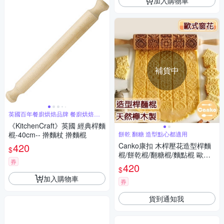
加入購物車
補貨中
英國百年餐廚烘焙品牌 餐廚烘焙用
具首選
《KitchenCraft》英國 經典桿麵
棍-40cm-- 擀麵杖 擀麵棍
餅乾 翻糖 造型點心都適用
420
Canko康扣 木桿壓花造型桿麵
$
棍/餅乾棍/翻糖棍/麵點棍 歐式
券
窗花
420
$
加入購物車
券
貨到通知我