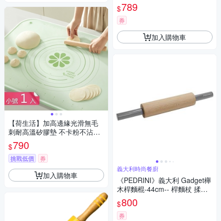
擀麵棍
789
$
券
加入購物車
【荷生活】加高邊緣光滑無毛
刺耐高溫矽膠墊 不卡粉不沾麵
耐磨耐扯揉麵墊-小號1入組
790
$
挑戰低價
券
義大利時尚餐廚
加入購物車
《PEDRINI》義大利 Gadget櫸
木桿麵棍-44cm-- 桿麵杖 揉麵
棍
800
$
券