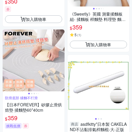
350
$
券
《Sweetly》英國 測量揉麵板
加入購物車
組- 揉麵板 桿麵墊 料理墊 麵糰
揉麵板
359
$
5
(
1
)
加入購物車
防滑底部 揉麵不打滑
【日本FOREVER】矽膠止滑烘
焙墊 揉麵墊60*40cm
359
$
asdfkitty*日本製 CAKELA
商店
挑戰低價
券
ND不沾黏排氣桿麵棍-大-正版