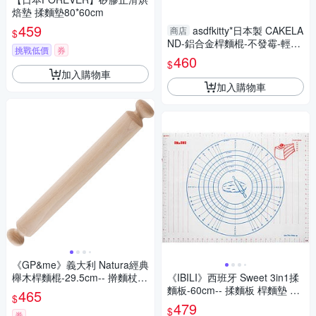
焙墊 揉麵墊80*60cm
459
asdfkitty*日本製 CAKELA
商店
$
ND-鋁合金桿麵棍-不發霉-輕巧
挑戰低價
券
好操作-日本製
460
$
加入購物車
加入購物車
《GP&me》義大利 Natura經典
櫸木桿麵棍-29.5cm-- 擀麵杖
《IBILI》西班牙 Sweet 3in1揉
擀麵棍
麵板-60cm-- 揉麵板 桿麵墊 料
465
$
理墊 麵糰 揉麵板
479
$
券