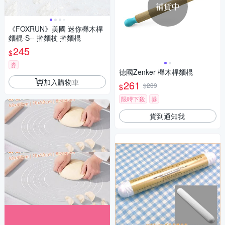
補貨中
《FOXRUN》美國 迷你櫸木桿
麵棍-S-- 擀麵杖 擀麵棍
245
$
券
德國Zenker 櫸木桿麵棍
加入購物車
261
$289
$
限時下殺
券
貨到通知我