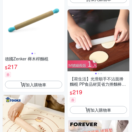
德國Zenker 櫸木桿麵棍
217
$
券
【荷生活】光滑順手不沾面擀
麵棍 PP食品材質省力擀麵棒-
加入購物車
細長版1入組
219
$
券
加入購物車