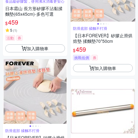
食品級矽膠製，使用沸水消毒更安心
日本霜山 長方形矽膠不沾黏揉
麵墊(65x45cm)-多色可選
459
$
防滑底部 揉麵不打滑
5
(
1
)
【日本FOREVER】矽膠止滑烘
活動
券
焙墊 揉麵墊70*50cm
459
加入購物車
$
挑戰低價
券
加入購物車
防滑底部 揉麵不打滑
【日本FOREVER】矽膠止滑烘