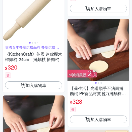
加入購物車
英國百年餐廚烘焙品牌 餐廚烘焙用
具首選
《KitchenCraft》英國 迷你櫸木
桿麵棍-24cm-- 擀麵杖 擀麵棍
320
$
券
加入購物車
【荷生活】光滑順手不沾面擀
麵棍 PP食品材質省力擀麵棒-
細長版2入組
328
$
券
加入購物車