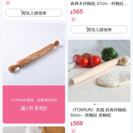
券
典櫸木桿麵棍-37cm-- 桿麵杖
揉麵棍 擀麵棍
565
$
加入購物車
券
加入購物車
LC/Staub/寶迪，結帳再享8折
滿1件享8折
《FOXRUN》美國 經典桿麵棍-
50cm-- 擀麵杖 擀麵棍
569
$
券