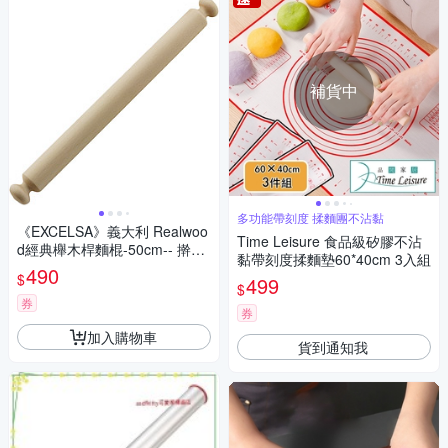
補貨中
多功能帶刻度 揉麵團不沾黏
《EXCELSA》義大利 Realwoo
Time Leisure 食品級矽膠不沾
d經典櫸木桿麵棍-50cm-- 擀麵
黏帶刻度揉麵墊60*40cm 3入組
杖 擀麵棍
490
$
499
$
券
券
加入購物車
貨到通知我