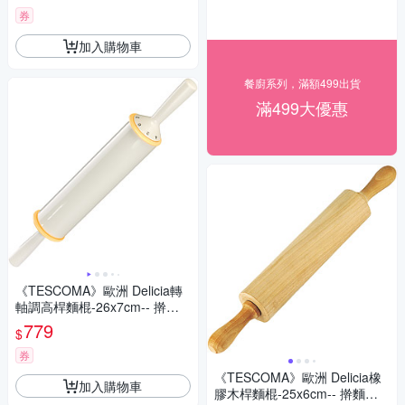
券
加入購物車
餐廚系列，滿額499出貨
滿499大優惠
《TESCOMA》歐洲 Delicia轉
軸調高桿麵棍-26x7cm-- 擀麵
杖 擀麵棍
779
$
券
《TESCOMA》歐洲 Delicia橡
加入購物車
膠木桿麵棍-25x6cm-- 擀麵杖