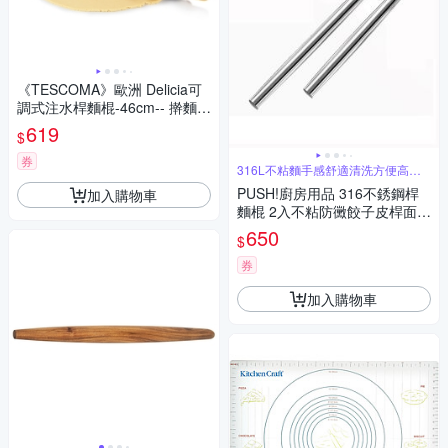
《TESCOMA》歐洲 Delicia可
調式注水桿麵棍-46cm-- 擀麵杖
擀麵棍
619
$
券
316L不粘麵手感舒適清洗方便高效
擀麵皮
PUSH!廚房用品 316不銹鋼桿
加入購物車
麵棍 2入不粘防黴餃子皮桿面杖
烘焙桿麵棒 D389-2
650
$
券
加入購物車