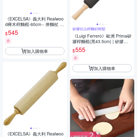
《EXCELSA》義大利 Realwoo
d櫸木桿麵棍-60cm-- 擀麵杖 擀
矽膠抗沾桿麵好輕鬆
麵棍
545
$
《Luigi Ferrero》歐洲 Prima矽
券
膠桿麵棍(黑43.5cm) | 矽膠揉
麵棍 烘焙器具 擀麵棍
555
$
加入購物車
券
加入購物車
《EXCELSA》義大利 Realwoo