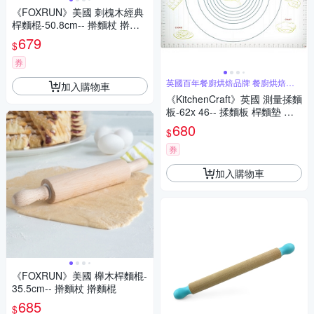
《FOXRUN》美國 刺槐木經典
桿麵棍-50.8cm-- 擀麵杖 擀麵
棍
679
$
券
英國百年餐廚烘焙品牌 餐廚烘焙用
加入購物車
具首選
《KitchenCraft》英國 測量揉麵
板-62x 46-- 揉麵板 桿麵墊 料
理墊 麵糰 揉麵板
680
$
券
加入購物車
《FOXRUN》美國 櫸木桿麵棍-
35.5cm-- 擀麵杖 擀麵棍
685
$