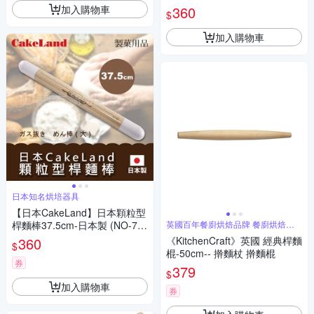
加入購物車
360
$
加入購物車
日本知名烘培器具
【日本CakeLand】日本顆粒型
桿麵棒37.5cm-日本製 (NO-72
英國百年餐廚烘焙品牌 餐廚烘焙用
具首選
38)
360
《KitchenCraft》英國 經典桿麵
$
棍-50cm-- 擀麵杖 擀麵棍
券
379
$
加入購物車
券