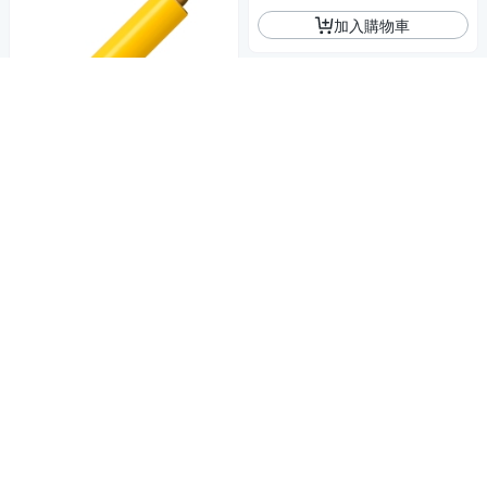
加入購物車
《Premier》英國 Zing矽膠桿麵
棍-黃42.5cm-- 矽膠擀麵棍
809
$
券
加入購物車
《FOXRUN》美國 橡木經典桿
麵棍-51cm-- 擀麵杖 擀麵棍
840
$
券
加入購物車