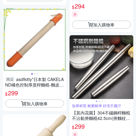
294
$
券
加入購物車
asdfkitty*日本製 CAKELA
商店
ND橘色控制厚度桿麵棍-麵皮4
mm-做餅乾方便歐-1979-日本
299
$
製
加入購物車
加厚材質 耐磨耐摔 好洗不藏汙
【莫內花園】304不鏽鋼桿麵棍
不沾黏擀麵棍42.5cm(擀麵杖
桿麵棒 桿餃子皮)
299
$
券