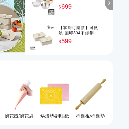
理盆6件組
699
$
【掌廚可樂膳】可微
波 無印304不鏽鋼保
鮮盒1100ml-兩入組-B
599
$
01
擠花器/擠花袋
烘焙墊/調理紙
桿麵棍/桿麵墊