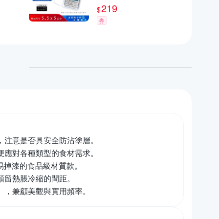
秤、微型秤、計量秤
219
$
券
，注意是否具安全防沾塗層。
便應對各種類型的食材需求。
不易掉漆的食品級材質款。
預留熱脹冷縮的間距。
），兼顧美觀與實用頻率。