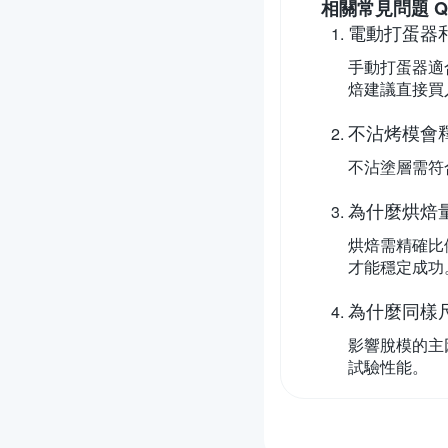
相關常見問題 Q
電動打蛋器
手動打蛋器適
焙建議直接買
不沾烤模會
不沾塗層需符
為什麼烘焙
烘焙需精確比
才能穩定成功
為什麼同樣
影響脫模的主
試驗性能。