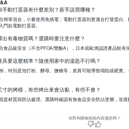
&A
和手動打蛋器有什麼差別？新手該買哪種？
合簡單混合，小量使用免插電；電動打蛋器則更適合打發蛋白、
入門款電動打蛋器。
釋出有毒物質嗎？選購時要注意什麼？
合食品級安全（不含PFOA/雙酚A），日本或歐洲認證產品較
量具要這麼精準？隨便用家中的湯匙不行嗎？
例，特別是泡打粉、酵母、鹽糖等，差異可能導致塌陷或硬實。
。
尺寸的烤模，有些烤出來會沾黏，有些不會？
因是材質與防沾處理。選購時確認有無食品安全防沾塗層，並搭
你對AI購物指南內容滿意嗎？