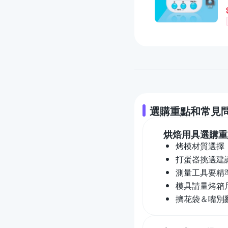
選購重點和常見
烘焙用具
選購重
烤模材質選擇
打蛋器挑選建
測量工具要精
模具請量烤箱
擠花袋＆嘴別