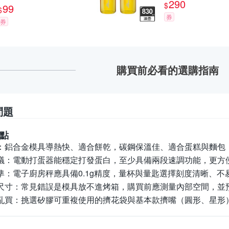
款可選)
290
磁吸支架｜正倒數兩用
$
99
$
｜烘焙/讀書/運動必備
券
券
購買前必看的選購指南
問題
點
：
鋁合金模具導熱快、適合餅乾，碳鋼保溫佳、適合蛋糕與麵包
議：
電動打蛋器能穩定打發蛋白，至少具備兩段速調功能，更方
準：
電子廚房秤應具備0.1g精度，量杯與量匙選擇刻度清晰、
尺寸：
常見錯誤是模具放不進烤箱，購買前應測量內部空間，並
亂買：
挑選矽膠可重複使用的擠花袋與基本款擠嘴（圓形、星形