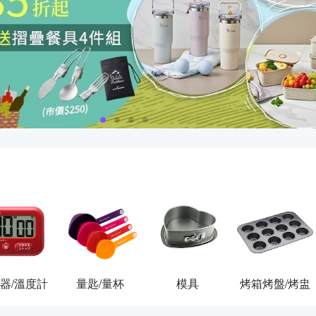
器/溫度計
量匙/量杯
模具
烤箱烤盤/烤盅