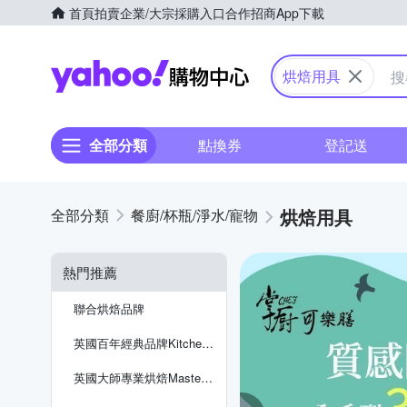
首頁
拍賣
企業/大宗採購入口
合作招商
App下載
Yahoo購物中心
烘焙用具
全部分類
點換券
登記送
烘焙用具
餐廚/杯瓶/淨水/寵物
熱門推薦
聯合烘焙品牌
英國百年經典品牌KitchenCraft
英國大師專業烘焙Master Class