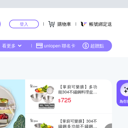
購物車
帳號綁定送
登入
看更多
uniopen 聯名卡
超贈點
【掌廚可樂膳】多功
能304不鏽鋼料理盆組
3件式(C01)
725
$
【掌廚可樂膳】304不
鏽鋼多功能不鏽鋼料