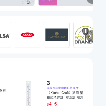
逛
逛
英國百年餐廚烘焙品牌 餐廚烘焙用具首選
 耐熱
《KitchenCraft》英國 壁
L
掛式溫度計- 室溫計 測溫
計
415
$