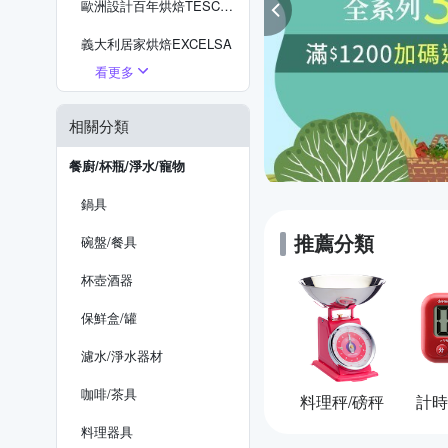
歐洲設計百年烘焙TESCOMA
義大利居家烘焙EXCELSA
看更多
西班牙創意烘焙IBILI
英國現代餐廚Premier
相關分類
英國繽紛風格設計RexLONDON
餐廚/杯瓶/淨水/寵物
鍋具
推薦分類
碗盤/餐具
杯壺酒器
保鮮盒/罐
濾水/淨水器材
咖啡/茶具
料理秤/磅秤
計時
料理器具