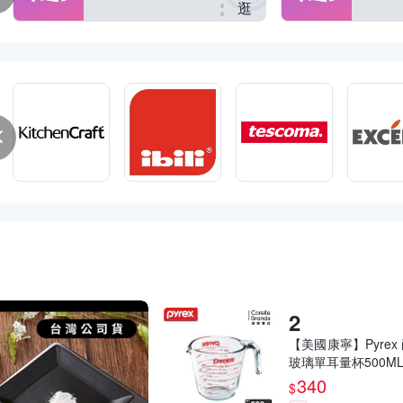
逛
【美國康寧】Pyrex
玻璃單耳量杯500M
340
$