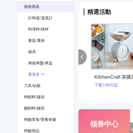
烘焙用具
精選活動
計時器/溫度計
料理秤/磅秤
量匙/量杯
模具
烤箱烤盤/烤盅
看更多
DRINI 義大利時尚餐廚
KitchenCraft 英
再享折扣
下殺149元起
刀具/砧板
狗飼料/罐頭
貓飼料/罐頭
狗貓零食/營養保健
領券中心
狗貓用品