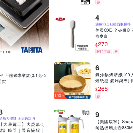
券
適用混合刮擦舀取攪拌
美國OXO 全矽膠刮
燕麥白
270
$
限時下殺
券
氣炸鍋烘焙紙100
秤-不鏽鋼專業款(0.1克~3
焙紙盤 氣炸鍋專用
司貨
紙 硅油紙盤 食品
268
$
烤盤紙
券
簡易大按鍵 正倒數計時
【美國康寧】Snapw
【太星電工】大螢幕倒
耐熱玻璃油壺830M
數計時器｜聲音提醒｜