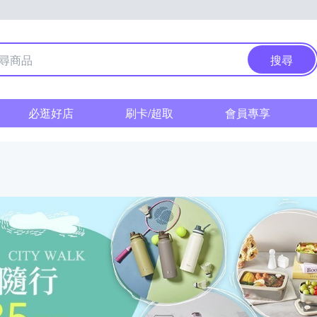
搜尋
必逛好店
刷卡/超取
會員專享