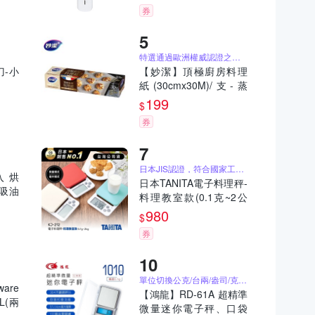
券
特選通過歐洲權威認證之法國進口紙源
刀-小
【妙潔】頂極廚房料理
紙(30cmx30M)/支-蒸
炊、烘烤、鍋煎、微
199
$
波、油炸、氣炸皆可適
券
用
日本JIS認證，符合國家工業標準
入 烘
日本TANITA電子料理秤-
吸油
料理教室款(0.1克~2公
調理紙
斤)KJ-212-台灣公司貨
980
$
券
單位切換公克/台兩/盎司/克朗/克拉
are
【鴻龍】RD-61A 超精準
L(兩
微量迷你電子秤、口袋