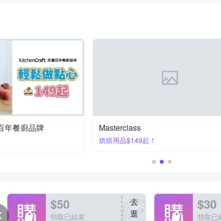
國百年餐廚品牌
Masterclass
烘焙用品$149起！
$50
$30
去
逛
領取已結束
領取已