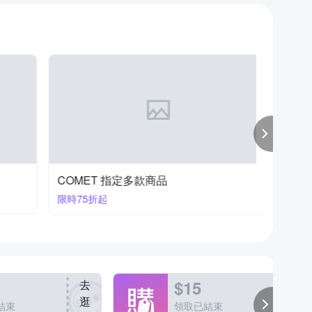
COMET 指定多款商品
美國康
限時75折起
全系列6
$15
去
去
逛
逛
結束
領取已結束