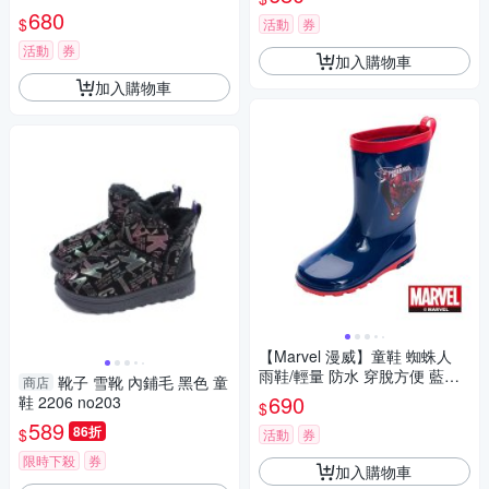
女童【BB7024】
680
$
活動
券
活動
券
加入購物車
加入購物車
【Marvel 漫威】童鞋 蜘蛛人
雨鞋/輕量 防水 穿脫方便 藍紅
靴子 雪靴 內鋪毛 黑色 童
商店
(MNKL55376)
690
鞋 2206 no203
$
589
86折
$
活動
券
限時下殺
券
加入購物車