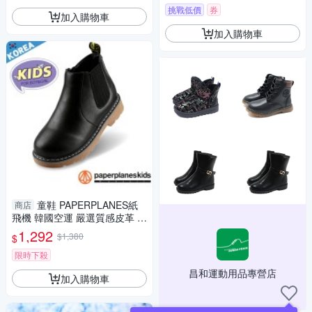
挑戰低價
券
加入購物車
加入購物車
童鞋 PAPERPLANES紙
商店
飛機 韓國空運 嚴選質感皮革 側
拉鍊 兒童切爾西短靴【B79082
1,292
$1,380
$
20】
限時下殺
昌和運動用品專營店
加入購物車