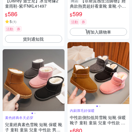
【Disney 迪士尼】冰雪奇緣2
【菲斯質感生活購物】經
商店
童雨鞋-紫/FNKL41497
典款熱賣超好看童靴 童靴 小黃
靴 靴子 大童靴 防滑童靴 熱賣
586
599
$
$
童靴 馬丁靴
5
(
1
)
活動
券
活動
券
加入購物車
貨到通知我
內刷厚毛好保暖
中性款側扣低筒雪靴 短靴 保暖
素色經典冬天必穿
靴子 童鞋 童裝 兒童 中性款 男
兒童經典素色雪靴 短靴 保暖 靴
童 女童【BB7025】
680
子 童鞋 童裝 兒童 中性款 男童
$