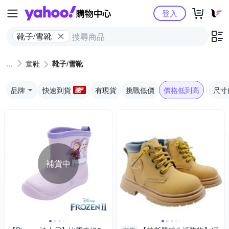
Yahoo購物中心
登入
靴子/雪靴
童鞋
靴子/雪靴
品牌
快速到貨
有現貨
挑戰低價
價格低到高
尺寸
補貨中