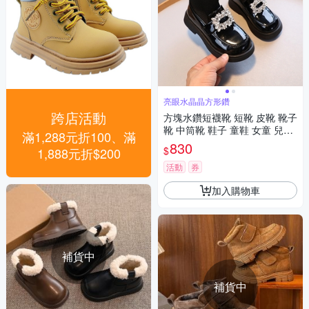
亮眼水晶晶方形鑽
跨店活動
方塊水鑽短襪靴 短靴 皮靴 靴子
靴 中筒靴 鞋子 童鞋 女童 兒童
滿1,288元折100、滿
童裝 橘魔法 現貨【BB8829】
830
$
1,888元折$200
活動
券
加入購物車
補貨中
補貨中