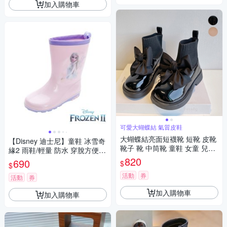
加入購物車
可愛大蝴蝶結 氣質皮鞋
大蝴蝶結亮面短襪靴 短靴 皮靴
【Disney 迪士尼】童鞋 冰雪奇
靴子 靴 中筒靴 童鞋 女童 兒童
緣2 雨鞋/輕量 防水 穿脫方便
橘魔法 現貨【BB8693】
粉紫(FNKL51477)
820
690
$
$
活動
券
活動
券
加入購物車
加入購物車