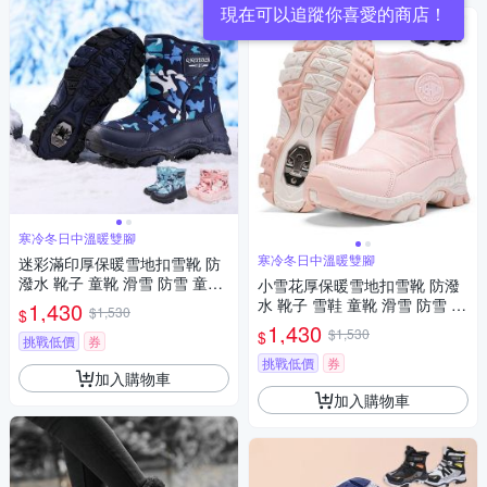
現在可以追蹤你喜愛的商店！
寒冷冬日中溫暖雙腳
寒冷冬日中溫暖雙腳
迷彩滿印厚保暖雪地扣雪靴 防
潑水 靴子 童靴 滑雪 防雪 童鞋
小雪花厚保暖雪地扣雪靴 防潑
女童 男童 大童 兒童 童裝 保暖
水 靴子 雪鞋 童靴 滑雪 防雪 冰
1,430
$1,530
$
防寒 橘魔法 現貨【BB8922】
爪 防潑水 兒童雪靴 日本 兒童
1,430
$1,530
$
挑戰低價
券
女童 男童 大童 橘魔法 現貨【B
B8923】
挑戰低價
券
加入購物車
加入購物車