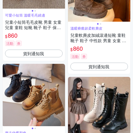
可愛小短筒 溫暖毛毛繞邊
兒童小短筒毛毛皮靴 男童 女童
兒童 童鞋 短靴 靴子 鞋子 保暖
溫暖療癒超柔軟麂皮
橘魔法 現貨【BB9159】
860
兒童軟麂皮加絨滾邊短靴 童鞋
$
靴子 鞋子 中性款 男童 女童 橘
活動
券
魔法 現貨【BB9146】
860
$
貨到通知我
活動
券
貨到通知我
復古仿舊刷色