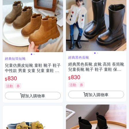
經典黑色長靴
經典短筒短靴
經典黑色長靴 皮靴 高筒 長筒靴
兒童仿麂皮短靴 童鞋 靴子 鞋子
兒童長靴 靴子 鞋子 童鞋 保暖
中性款 男童 女童 兒童 童鞋 橘
女童 兒童 大童 橘魔法 現貨【B
魔法 現貨 【BB8952】
830
830
$
$
B8942】
活動
券
活動
券
加入購物車
加入購物車