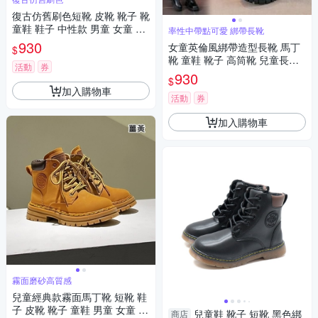
復古仿舊刷色短靴 皮靴 靴子 靴
童鞋 鞋子 中性款 男童 女童 兒
率性中帶點可愛 綁帶長靴
童 童裝 橘魔法 現貨【BB893
930
女童英倫風綁帶造型長靴 馬丁
$
8】
靴 童鞋 靴子 高筒靴 兒童長靴
活動
券
公主長靴 鞋子 橘魔法 現貨【B
930
$
B9156】
加入購物車
活動
券
加入購物車
霧面磨砂高質感
兒童經典款霧面馬丁靴 短靴 鞋
子 皮靴 靴子 童鞋 男童 女童 兒
兒童鞋 靴子 短靴 黑色綁
商店