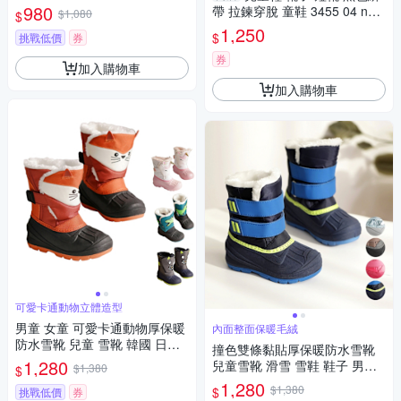
童 童鞋 橘魔法 現貨【BB893
980
帶 拉鍊穿脫 童鞋 3455 04 no2
$1,080
$
0】
93
1,250
$
挑戰低價
券
券
加入購物車
加入購物車
可愛卡通動物立體造型
男童 女童 可愛卡通動物厚保暖
內面整面保暖毛絨
防水雪靴 兒童 雪靴 韓國 日本
撞色雙條黏貼厚保暖防水雪靴
滑雪 雪鞋 鞋子 童裝 童鞋
1,280
兒童雪靴 滑雪 雪鞋 鞋子 男童
$1,380
$
女童 日本 韓國
1,280
$1,380
$
挑戰低價
券