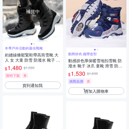
補貨中
冬季戶外活動的最佳戰靴
動態拚色 織帶造型
絎縫線條鬆緊鞋帶高筒雪靴 大
人 女 大童 防雪 防潑水 靴子 滑
動感拚色厚保暖雪地扣雪靴 防
雪 雪鞋 寒流 保暖 日本 韓國 橘
潑水 靴子 冰爪 童靴 滑雪 防雪
1,480
$1,580
$
魔法 現貨【BB9175】
童鞋 男童 大童 兒童 防寒 日本
1,530
$1,630
$
限時下殺
券
橘魔法 現貨【BB8940】
挑戰低價
券
貨到通知我
加入購物車