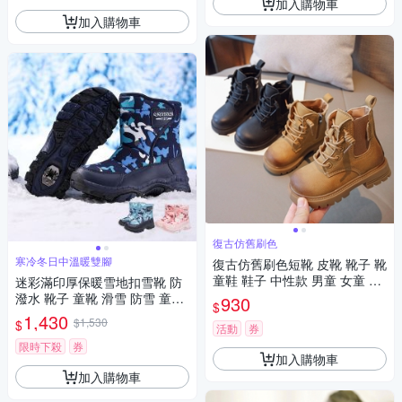
加入購物車
加入購物車
復古仿舊刷色
寒冷冬日中溫暖雙腳
復古仿舊刷色短靴 皮靴 靴子 靴
童鞋 鞋子 中性款 男童 女童 兒
迷彩滿印厚保暖雪地扣雪靴 防
童 童裝 橘魔法 現貨【BB893
潑水 靴子 童靴 滑雪 防雪 童鞋
930
$
8】
女童 男童 大童 兒童 童裝 保暖
1,430
$1,530
$
活動
券
防寒 橘魔法 現貨【BB8922】
限時下殺
券
加入購物車
加入購物車