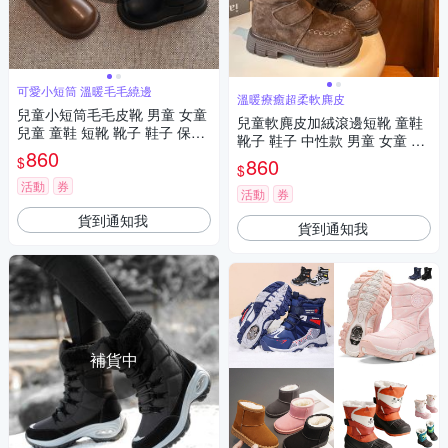
可愛小短筒 溫暖毛毛繞邊
溫暖療癒超柔軟麂皮
兒童小短筒毛毛皮靴 男童 女童
兒童軟麂皮加絨滾邊短靴 童鞋
兒童 童鞋 短靴 靴子 鞋子 保暖
靴子 鞋子 中性款 男童 女童 橘
橘魔法 現貨【BB9159】
860
魔法 現貨【BB9146】
$
860
$
活動
券
活動
券
貨到通知我
貨到通知我
補貨中