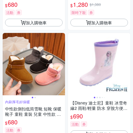
女童【BB7024】
滑雪 雪鞋 鞋子 童裝 童鞋
680
1,280
$1,380
$
$
活動
券
限時下殺
券
加入購物車
加入購物車
內刷厚毛好保暖
【Disney 迪士尼】童鞋 冰雪奇
緣2 雨鞋/輕量 防水 穿脫方便
中性款側扣低筒雪靴 短靴 保暖
粉紫(FNKL51477)
靴子 童鞋 童裝 兒童 中性款 男
690
$
童 女童【BB7025】
680
$
活動
券
活動
券