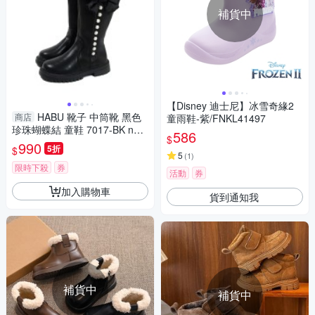
補貨中
【Disney 迪士尼】冰雪奇緣2
HABU 靴子 中筒靴 黑色
商店
童雨鞋-紫/FNKL41497
珍珠蝴蝶結 童鞋 7017-BK no0
586
$
28
990
5折
$
5
(
1
)
限時下殺
券
活動
券
加入購物車
貨到通知我
補貨中
補貨中