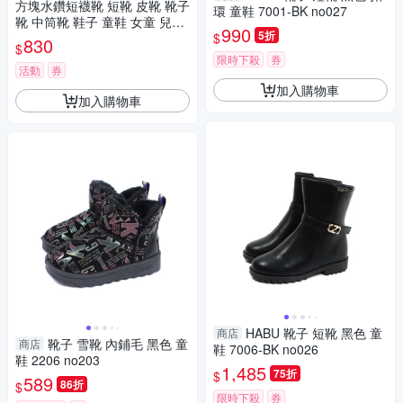
方塊水鑽短襪靴 短靴 皮靴 靴子
環 童鞋 7001-BK no027
靴 中筒靴 鞋子 童鞋 女童 兒童
990
5折
$
童裝 橘魔法 現貨【BB8829】
830
$
限時下殺
券
活動
券
加入購物車
加入購物車
HABU 靴子 短靴 黑色 童
商店
靴子 雪靴 內鋪毛 黑色 童
商店
鞋 7006-BK no026
鞋 2206 no203
1,485
75折
$
589
86折
$
限時下殺
券