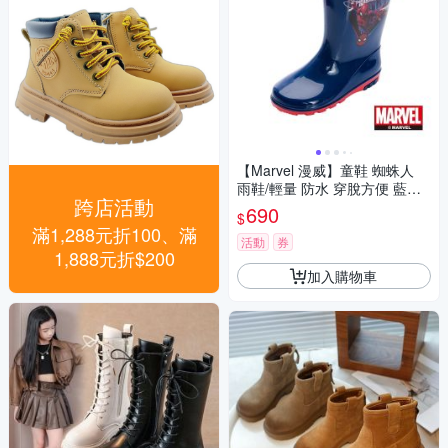
【Marvel 漫威】童鞋 蜘蛛人
雨鞋/輕量 防水 穿脫方便 藍紅
跨店活動
(MNKL55376)
690
$
滿1,288元折100、滿
活動
券
1,888元折$200
加入購物車