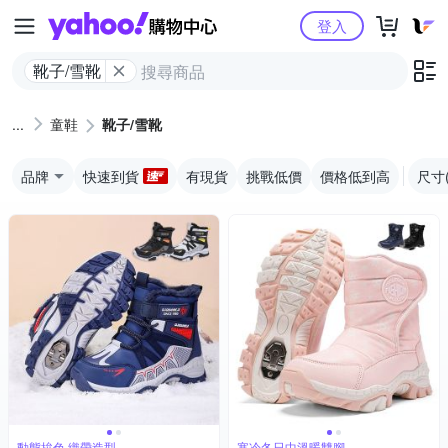
Yahoo購物中心
登入
靴子/雪靴
童鞋
靴子/雪靴
品牌
快速到貨
有現貨
挑戰低價
價格低到高
尺寸
動態拚色 織帶造型
寒冷冬日中溫暖雙腳