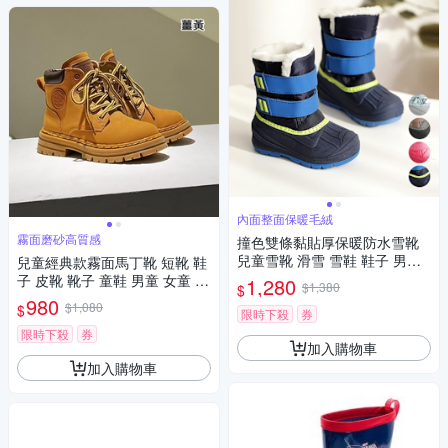
內面整面保暖毛絨
霧面磨砂高質感
撞色雙條黏貼厚保暖防水雪靴
兒童雪靴 滑雪 雪鞋 鞋子 男童
兒童經典款霧面馬丁靴 短靴 鞋
女童 日本 韓國
子 皮靴 靴子 童鞋 男童 女童 兒
1,280
$1,380
$
童 童鞋 橘魔法 現貨【BB893
980
$1,080
$
限時下殺
券
0】
限時下殺
券
加入購物車
加入購物車