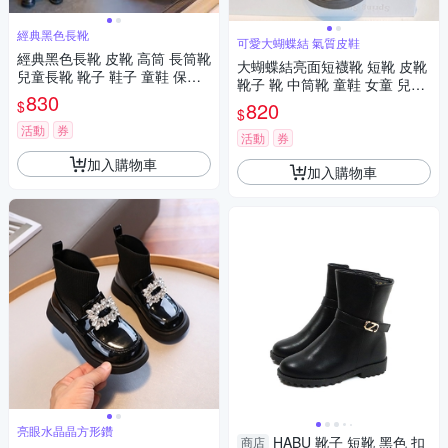
經典黑色長靴
可愛大蝴蝶結 氣質皮鞋
經典黑色長靴 皮靴 高筒 長筒靴
大蝴蝶結亮面短襪靴 短靴 皮靴
兒童長靴 靴子 鞋子 童鞋 保暖
靴子 靴 中筒靴 童鞋 女童 兒童
女童 兒童 大童 橘魔法 現貨【B
830
橘魔法 現貨【BB8693】
$
820
B8942】
$
活動
券
活動
券
加入購物車
加入購物車
亮眼水晶晶方形鑽
HABU 靴子 短靴 黑色 扣
商店