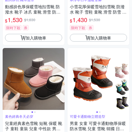
動感拚色厚保暖雪地扣雪靴 防
小雪花厚保暖雪地扣雪靴 防潑
潑水 靴子 冰爪 童靴 滑雪 防雪
水 靴子 雪鞋 童靴 滑雪 防雪 冰
童鞋 男童 大童 兒童 防寒 日本
爪 防潑水 兒童雪靴 日本 兒童
1,530
1,430
$1,630
$1,530
$
$
橘魔法 現貨【BB8940】
女童 男童 大童 橘魔法 現貨【B
B8923】
限時下殺
券
限時下殺
券
加入購物車
加入購物車
素色經典冬天必穿
可愛卡通動物立體造型
兒童經典素色雪靴 短靴 保暖 靴
男童 女童 可愛卡通動物厚保暖
子 童鞋 童裝 兒童 中性款 男童
防水雪靴 兒童 雪靴 韓國 日本