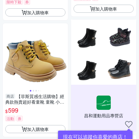
限時下殺
券
加入購物車
加入購物車
【菲斯質感生活購物】經
商店
典款熱賣超好看童靴 童靴 小黃
靴 靴子 大童靴 防滑童靴 熱賣
599
$
童靴 馬丁靴
昌和運動用品專營店
活動
券
加入購物車
現在可以追蹤你喜愛的商店！