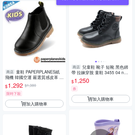
兒童鞋 靴子 短靴 黑色綁
商店
童鞋 PAPERPLANES紙
商店
帶 拉鍊穿脫 童鞋 3455 04 no2
飛機 韓國空運 嚴選質感皮革 側
93
1,250
$
拉鍊 兒童切爾西短靴【B79082
1,292
$1,380
$
20】
券
限時下殺
加入購物車
加入購物車