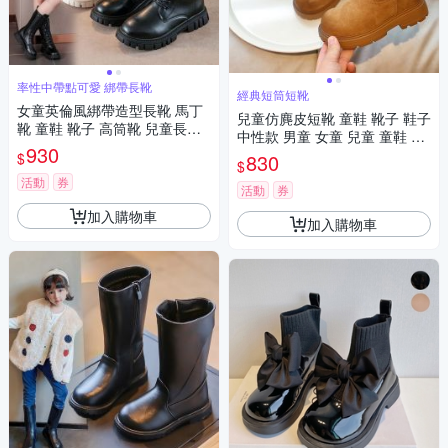
率性中帶點可愛 綁帶長靴
經典短筒短靴
女童英倫風綁帶造型長靴 馬丁
兒童仿麂皮短靴 童鞋 靴子 鞋子
靴 童鞋 靴子 高筒靴 兒童長靴
中性款 男童 女童 兒童 童鞋 橘
公主長靴 鞋子 橘魔法 現貨【B
930
魔法 現貨 【BB8952】
$
830
B9156】
$
活動
券
活動
券
加入購物車
加入購物車