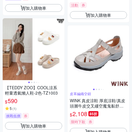
活動
券
加入購物車
加入購物車
【TEDDY ZOO】COOL涼系
輕量透氣懶人鞋-2色-TZ1003
皮革編織交錯
590
WINK 真皮涼鞋 厚底涼鞋/真皮
$
頭層牛皮交叉縷空魔鬼黏舒適
5
(
1
)
輕量厚底包頭涼鞋 休閒鞋 灰
2,108
85折
$
挑戰低價
券
限時下殺
券
加入購物車
加入購物車