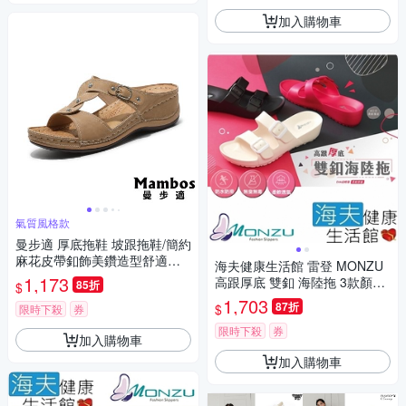
加入購物車
氣質風格款
曼步適 厚底拖鞋 坡跟拖鞋/簡約
麻花皮帶釦飾美鑽造型舒適坡
海夫健康生活館 雷登 MONZU
跟厚底拖鞋 棕
1,173
高跟厚底 雙釦 海陸拖 3款顏色
85折
$
任選5雙
1,703
87折
$
限時下殺
券
限時下殺
券
加入購物車
加入購物車