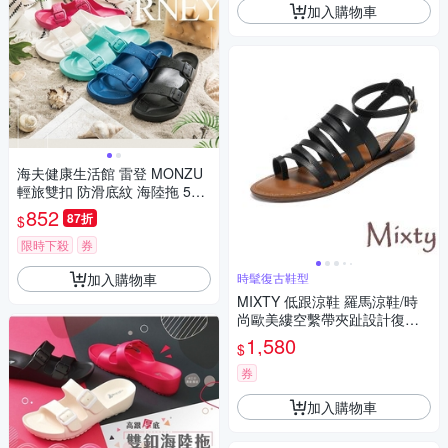
加入購物車
海夫健康生活館 雷登 MONZU
輕旅雙扣 防滑底紋 海陸拖 5款
顏色 任選2雙
852
87折
$
限時下殺
券
加入購物車
時髦復古鞋型
MIXTY 低跟涼鞋 羅馬涼鞋/時
尚歐美縷空繫帶夾趾設計復古
低跟羅馬涼鞋 黑
1,580
$
券
加入購物車