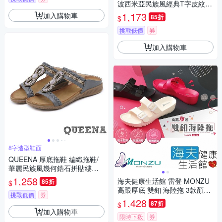
波西米亞民族風經典T字皮紋繩
飾低跟羅馬涼鞋 黑
1,173
加入購物車
85折
$
挑戰低價
券
加入購物車
8字造型鞋面
QUEENA 厚底拖鞋 編織拖鞋/
華麗民族風幾何鋯石拼貼縷空
編織造型厚底拖鞋 灰
1,258
海夫健康生活館 雷登 MONZU
85折
$
高跟厚底 雙釦 海陸拖 3款顏色
挑戰低價
券
任選4雙
1,428
87折
$
加入購物車
限時下殺
券