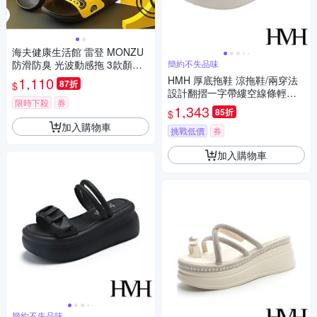
海夫健康生活館 雷登 MONZU
防滑防臭 光波動感拖 3款顏色
簡約不失品味
任選3雙
1,110
HMH 厚底拖鞋 涼拖鞋/兩穿法
87折
$
設計翻摺一字帶縷空線條輕量
限時下殺
券
鬆糕厚底涼拖鞋 米
1,343
85折
$
加入購物車
挑戰低價
券
加入購物車
簡約不失品味