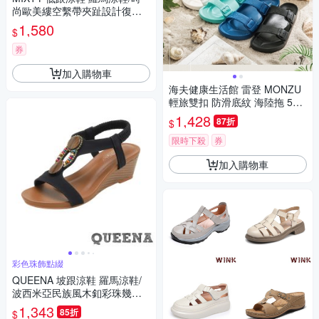
尚歐美縷空繫帶夾趾設計復古
低跟羅馬涼鞋 米
1,580
$
券
加入購物車
海夫健康生活館 雷登 MONZU
輕旅雙扣 防滑底紋 海陸拖 5款
顏色 任選4雙
1,428
87折
$
限時下殺
券
加入購物車
彩色珠飾點綴
QUEENA 坡跟涼鞋 羅馬涼鞋/
波西米亞民族風木釦彩珠幾何
造型坡跟羅馬涼鞋 黑
1,343
85折
$