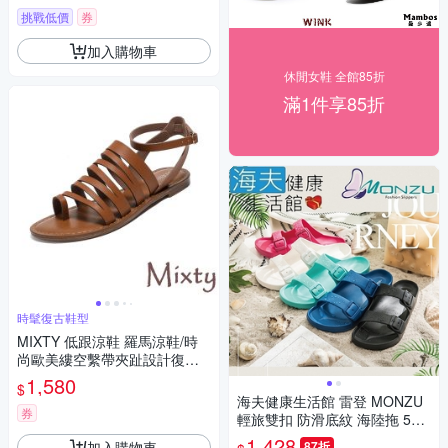
挑戰低價
券
加入購物車
休閒女鞋 全館85折
滿1件享85折
時髦復古鞋型
MIXTY 低跟涼鞋 羅馬涼鞋/時
尚歐美縷空繫帶夾趾設計復古
低跟羅馬涼鞋 棕
1,580
$
海夫健康生活館 雷登 MONZU
券
輕旅雙扣 防滑底紋 海陸拖 5款
顏色 任選4雙
1,428
加入購物車
87折