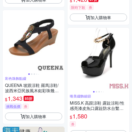
$
限時下殺
券
加入購物車
彩色珠飾點綴
QUEENA 坡跟涼鞋 羅馬涼鞋/
波西米亞民族風木釦彩珠幾何
造型坡跟羅馬涼鞋 黑
唯美綴飾細節
1,343
85折
$
MISS.K 高跟涼鞋 露趾涼鞋/性
挑戰低價
券
感亮漆皮魚口露趾防水台繫帶1
2CM高跟涼鞋 黑
1,580
加入購物車
$
券