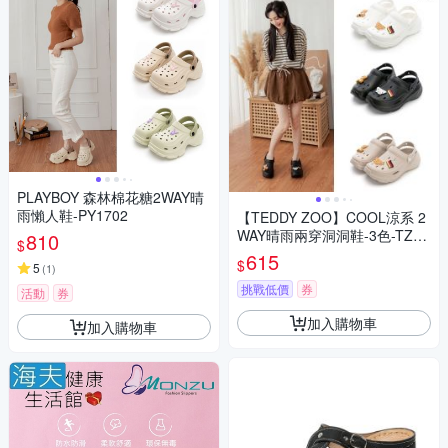
PLAYBOY 森林棉花糖2WAY晴
雨懶人鞋-PY1702
【TEDDY ZOO】COOL涼系 2
WAY晴雨兩穿洞洞鞋-3色-TZ10
810
$
01
615
$
5
(
1
)
挑戰低價
券
活動
券
加入購物車
加入購物車