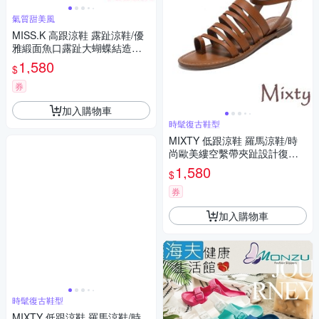
氣質甜美風
MISS.K 高跟涼鞋 露趾涼鞋/優
雅緞面魚口露趾大蝴蝶結造型
繫帶14CM高跟涼鞋 米
1,580
$
券
加入購物車
時髦復古鞋型
MIXTY 低跟涼鞋 羅馬涼鞋/時
尚歐美縷空繫帶夾趾設計復古
低跟羅馬涼鞋 棕
1,580
$
券
加入購物車
時髦復古鞋型
MIXTY 低跟涼鞋 羅馬涼鞋/時