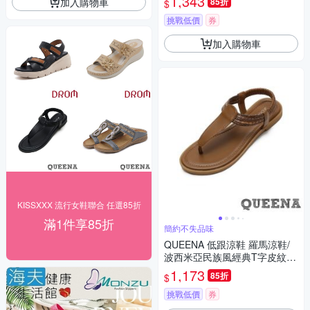
1,343
加入購物車
85折
$
挑戰低價
券
加入購物車
KISSXXX 流行女鞋聯合 任選85折
滿1件享85折
簡約不失品味
QUEENA 低跟涼鞋 羅馬涼鞋/
波西米亞民族風經典T字皮紋繩
飾低跟羅馬涼鞋 棕
1,173
85折
$
挑戰低價
券