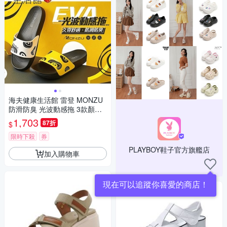
海夫健康生活館 雷登 MONZU
防滑防臭 光波動感拖 3款顏色
任選5雙
1,703
87折
$
限時下殺
券
PLAYBOY鞋子官方旗艦店
加入購物車
現在可以追蹤你喜愛的商店！