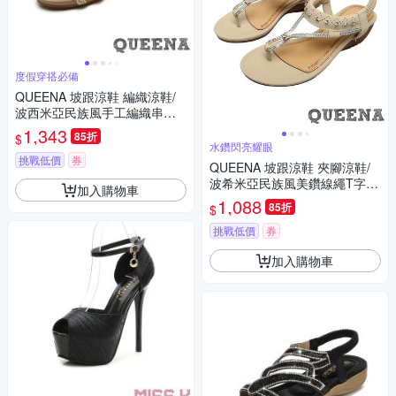
度假穿搭必備
QUEENA 坡跟涼鞋 編織涼鞋/
波西米亞民族風手工編織串珠
造型坡跟涼鞋 杏
1,343
85折
$
水鑽閃亮耀眼
挑戰低價
券
QUEENA 坡跟涼鞋 夾腳涼鞋/
波希米亞民族風美鑽線繩T字坡
加入購物車
跟夾腳涼鞋 杏
1,088
85折
$
挑戰低價
券
加入購物車