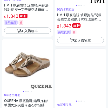
HMH 厚底拖鞋 涼拖鞋/兩穿法
設計翻摺一字帶縷空線條輕量
閃亮水鑽鞋面
鬆糕厚底涼拖鞋 黑
1,343
HMH 厚底拖鞋 坡跟拖鞋/閃耀
85折
$
美鑽交叉線條珍珠指環造型坡
挑戰低價
券
跟厚底拖鞋 3色任選
1,343
85折
$
加入購物車
挑戰低價
券
加入購物車
8字造型鞋面
QUEENA 厚底拖鞋 編織拖鞋/
華麗民族風幾何鋯石拼貼縷空
氣質甜美風