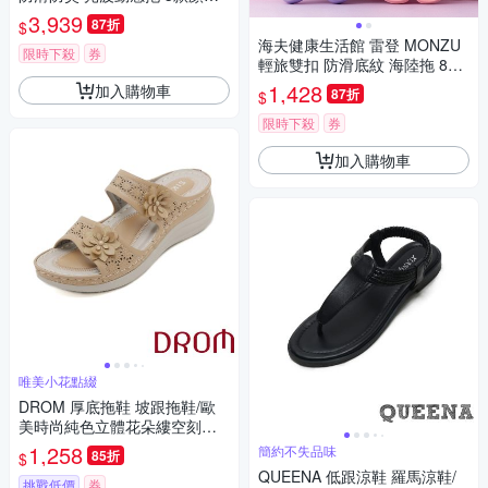
任選12雙
3,939
87折
$
海夫健康生活館 雷登 MONZU
限時下殺
券
輕旅雙扣 防滑底紋 海陸拖 8款
顏色 任選4雙
1,428
加入購物車
87折
$
限時下殺
券
加入購物車
唯美小花點綴
DROM 厚底拖鞋 坡跟拖鞋/歐
美時尚純色立體花朵縷空刻花
坡跟厚底拖鞋 卡其
1,258
簡約不失品味
85折
$
QUEENA 低跟涼鞋 羅馬涼鞋/
挑戰低價
券