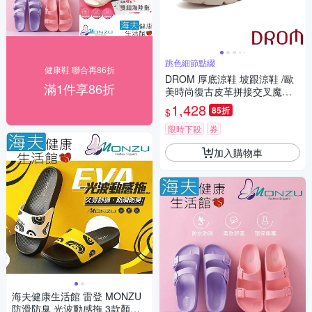
跳色細節點綴
健康鞋 聯合再86折
DROM 厚底涼鞋 坡跟涼鞋 /歐
滿1件享86折
美時尚復古皮革拼接交叉魔鬼
粘厚底坡跟涼鞋 黑
1,428
85折
$
限時下殺
券
加入購物車
海夫健康生活館 雷登 MONZU
防滑防臭 光波動感拖 3款顏色