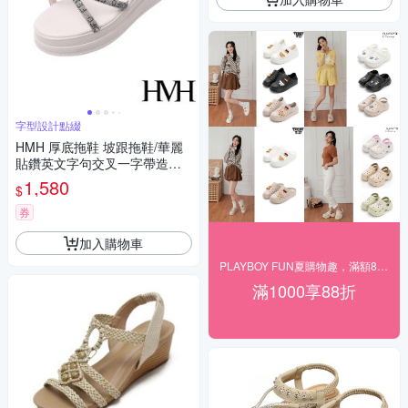
字型設計點綴
HMH 厚底拖鞋 坡跟拖鞋/華麗
貼鑽英文字句交叉一字帶造型
坡跟厚底拖鞋 白
1,580
$
券
加入購物車
PLAYBOY FUN夏購物趣，滿額88折
滿1000享88折