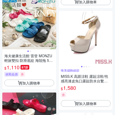
加入購物車
海夫健康生活館 雷登 MONZU
輕旅雙扣 防滑底紋 海陸拖 5款
顏色 任選3雙
1,110
87折
$
唯美綴飾細節
挑戰低價
券
MISS.K 高跟涼鞋 露趾涼鞋/性
感亮漆皮魚口露趾防水台繫帶1
加入購物車
2CM高跟涼鞋 杏
1,580
$
券
加入購物車