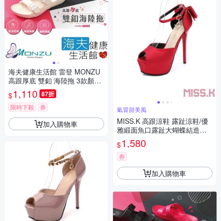
海夫健康生活館 雷登 MONZU
高跟厚底 雙釦 海陸拖 3款顏色
任選3雙
1,110
87折
$
限時下殺
券
氣質甜美風
MISS.K 高跟涼鞋 露趾涼鞋/優
加入購物車
雅緞面魚口露趾大蝴蝶結造型
繫帶14CM高跟涼鞋 紅
1,580
$
券
加入購物車