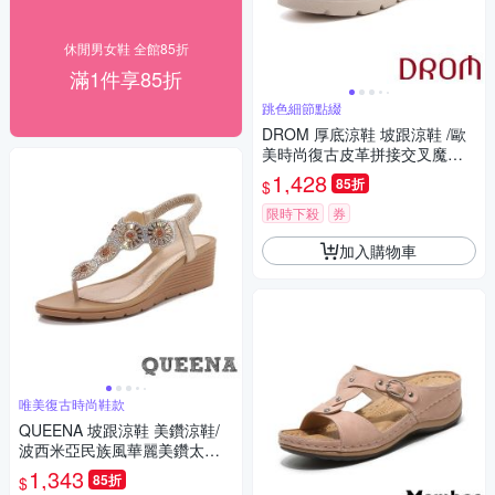
休閒男女鞋 全館85折
滿1件享85折
跳色細節點綴
DROM 厚底涼鞋 坡跟涼鞋 /歐
美時尚復古皮革拼接交叉魔鬼
粘厚底坡跟涼鞋 棕
1,428
85折
$
限時下殺
券
加入購物車
唯美復古時尚鞋款
QUEENA 坡跟涼鞋 美鑽涼鞋/
波西米亞民族風華麗美鑽太陽
花朵T字造型坡跟涼鞋 金
1,343
85折
$