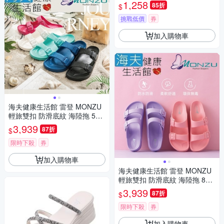
坡跟厚底拖鞋 粉
1,258
85折
$
挑戰低價
券
加入購物車
海夫健康生活館 雷登 MONZU
輕旅雙扣 防滑底紋 海陸拖 5款
顏色 任選12雙
3,939
87折
$
限時下殺
券
加入購物車
海夫健康生活館 雷登 MONZU
輕旅雙扣 防滑底紋 海陸拖 8款
顏色 任選12雙
3,939
87折
$
限時下殺
券
加入購物車