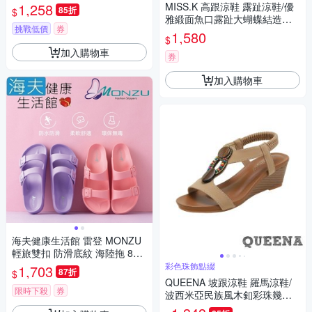
編織造型厚底拖鞋 杏
1,258
MISS.K 高跟涼鞋 露趾涼鞋/優
85折
$
雅緞面魚口露趾大蝴蝶結造型
挑戰低價
券
繫帶14CM高跟涼鞋 黑
1,580
$
加入購物車
券
加入購物車
海夫健康生活館 雷登 MONZU
輕旅雙扣 防滑底紋 海陸拖 8款
顏色 任選5雙
彩色珠飾點綴
1,703
87折
$
QUEENA 坡跟涼鞋 羅馬涼鞋/
限時下殺
券
波西米亞民族風木釦彩珠幾何
造型坡跟羅馬涼鞋 杏