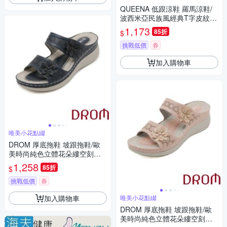
QUEENA 低跟涼鞋 羅馬涼鞋/
波西米亞民族風經典T字皮紋繩
飾低跟羅馬涼鞋 杏
1,173
85折
$
挑戰低價
券
加入購物車
唯美小花點綴
DROM 厚底拖鞋 坡跟拖鞋/歐
美時尚純色立體花朵縷空刻花
坡跟厚底拖鞋 黑
1,258
85折
$
挑戰低價
券
加入購物車
唯美小花點綴
DROM 厚底拖鞋 坡跟拖鞋/歐
美時尚純色立體花朵縷空刻花