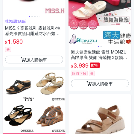
唯美綴飾細節
MISS.K 高跟涼鞋 露趾涼鞋/性
感亮漆皮魚口露趾防水台繫帶1
2CM高跟涼鞋 粉
1,580
$
券
海夫健康生活館 雷登 MONZU
高跟厚底 雙釦 海陸拖 3款顏色
加入購物車
任選12雙
3,939
87折
$
限時下殺
券
加入購物車