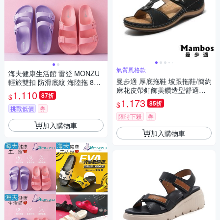
氣質風格款
海夫健康生活館 雷登 MONZU
曼步適 厚底拖鞋 坡跟拖鞋/簡約
輕旅雙扣 防滑底紋 海陸拖 8款
麻花皮帶釦飾美鑽造型舒適坡
顏色 任選3雙
1,110
87折
$
跟厚底拖鞋 黑
1,173
85折
$
挑戰低價
券
限時下殺
券
加入購物車
加入購物車