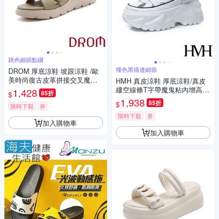
跳色細節點綴
撞色黑描邊細節
DROM 厚底涼鞋 坡跟涼鞋 /歐
美時尚復古皮革拼接交叉魔鬼
HMH 真皮涼鞋 厚底涼鞋/真皮
粘厚底坡跟涼鞋 綠
縷空線條T字帶魔鬼粘內增高美
1,428
85折
$
腿效果厚底涼鞋 白
1,938
85折
$
限時下殺
券
限時下殺
券
加入購物車
加入購物車