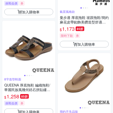
挑戰低價
券
加入購物車
氣質風格款
曼步適 厚底拖鞋 坡跟拖鞋/簡約
麻花皮帶釦飾美鑽造型舒適坡
跟厚底拖鞋 粉
1,173
85折
$
限時下殺
券
加入購物車
8字造型鞋面
QUEENA 厚底拖鞋 編織拖鞋/
華麗民族風幾何鋯石拼貼縷空
編織造型厚底拖鞋 黑
1,258
85折
$
挑戰低價
券
加入購物車
簡約不失品味