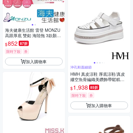
海夫健康生活館 雷登 MONZU
高跟厚底 雙釦 海陸拖 3款顏色
任選2雙
852
87折
$
限時下殺
券
加入購物車
沖孔鞋面細節
HMH 真皮涼鞋 厚底涼鞋/真皮
縷空魚骨編織美鑽飾帶鬆糕厚
底內增高美腿涼鞋 2色任選
1,938
85折
$
限時下殺
券
加入購物車