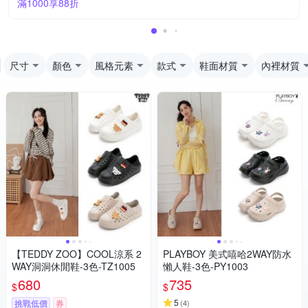
滿1000享88折
尺寸
顏色
風格元素
款式
鞋面材質
內裡材質
【TEDDY ZOO】COOL涼系 2
PLAYBOY 美式嘻哈2WAY防水
WAY洞洞休閒鞋-3色-TZ1005
懶人鞋-3色-PY1003
680
735
$
$
5
挑戰低價
券
(
4
)