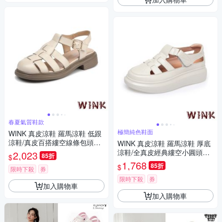
春夏氣質鞋款
極簡純色鞋面
WINK 真皮涼鞋 羅馬涼鞋 低跟
涼鞋/真皮百搭縷空線條包頭低
WINK 真皮涼鞋 羅馬涼鞋 厚底
跟羅馬涼鞋 米
涼鞋/全真皮經典縷空小圓頭舒
2,023
85折
$
適魔鬼粘厚底羅馬涼鞋 米
1,768
85折
$
限時下殺
券
限時下殺
券
加入購物車
加入購物車