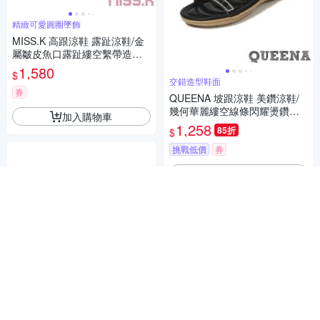
精緻可愛圓圈墜飾
MISS.K 高跟涼鞋 露趾涼鞋/金
屬皺皮魚口露趾縷空繫帶造型1
4CM性感高跟涼鞋 黑
1,580
$
交錯造型鞋面
券
QUEENA 坡跟涼鞋 美鑽涼鞋/
幾何華麗縷空線條閃耀燙鑽坡
加入購物車
跟涼鞋 黑
1,258
85折
$
挑戰低價
券
加入購物車
交錯造型鞋面