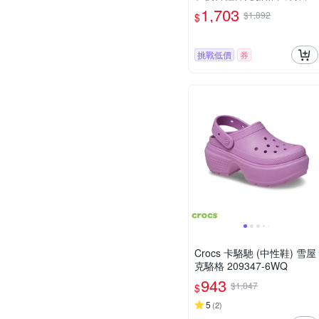
212831-1FT
1,703
$1,892
$
挑戰低價
券
Crocs 卡駱馳 (中性鞋) 雪屋
克駱格 209347-6WQ
943
$1,047
$
5
(
2
)