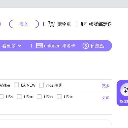
購物車
帳號綁定送
登入
看更多
uniopen 聯名卡
超贈點
moz 瑞典
Walker
LA NEW
更多
QWQ
Rainbow Sandals
REEF
US9
US10
US11
US12
更多
全家福
其他品牌
海夫健康生活館
EU38
EU39
EU40
EU41
涼鞋
膠
網布
拼接
夾腳涼鞋
麂皮
圖騰
布面
漆皮
羊皮
楔型涼鞋
條紋格紋
羊皮
緞布 / 絨布
人造舖毛
豚皮
一字涼鞋
草編
PVC
PU
PVC
更多
更多
更多
UK9
UK10
UK11
18cm
慢跑鞋