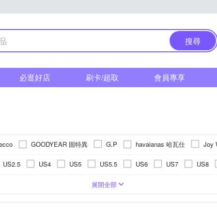
搜尋
必逛好店
刷卡/超取
會員專享
GOODYEAR 固特異
havaianas 哈瓦仕
ecco
G.P
Joy 
KA
MOM
MINE
NIKE
OTHERS
PLAYBOY
US2.5
US4
US5
US5.5
US6
US7
US8
鞋
TEVA
The North Face
uin
Vecchio
W&M
EU32.5
EU33
EU34
EU35
EU36
EU37
牌標示
牌標示
屬
涼鞋
橡膠
撞色
拖鞋
橡膠
橡膠
全真皮
休閒拖鞋
超纖
豚皮
人造皮革
珍珠
布面
牛皮
羅馬/編織涼鞋
超纖
鏤空雕花
無內裡
無鞋墊
羊皮
夾腳拖鞋
蝴蝶結
布面
牛皮
網布
印花
休閒
乳
EVA
EVA
EVA
展開全部
EU45
EU46
EU47
UK5
UK6
UK7
UK8
勒拖鞋
亮片 / 亮粉
真皮 / 豚皮
魚口涼鞋
圓點
蕾絲
一字拖鞋
動物紋
亮片 / 亮粉
蕾絲
懶人鞋/便鞋
亞麻
皮草
其他
休閒鞋
m
20cm
20.5cm
21cm
21.5cm
22cm