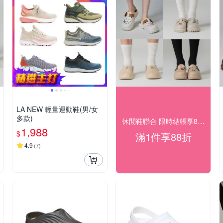
LA NEW 輕量運動鞋(男/女
多款)
休閒鞋聯合 限時結帳享88折價
1,988
$
滿1件享88折
4.9
(
7
)