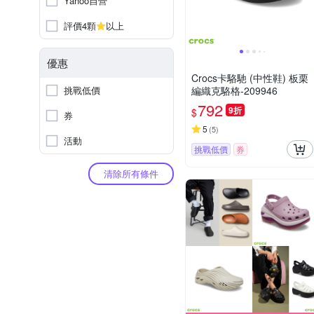
Yahoo自營
評價4顆
以上
優惠
Crocs卡駱馳 (中性鞋) 板栗
挑戰低價
編織克駱格-209946
792
9折
$
券
5
(
5
)
活動
挑戰低價
券
清除所有條件