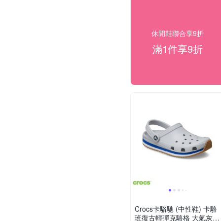
休閒鞋聯合享9折
滿1件享9折
Crocs卡駱馳 (中性鞋) 卡駱
班復古輕彈克駱格 大氣灰色