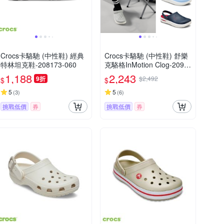
Crocs卡駱馳 (中性鞋) 經典
Crocs卡駱馳 (中性鞋) 舒樂
特林坦克鞋-208173-060
克駱格InMotion Clog-2099
64
1,188
2,243
9折
$2,492
$
$
5
5
(
3
)
(
6
)
挑戰低價
券
挑戰低價
券