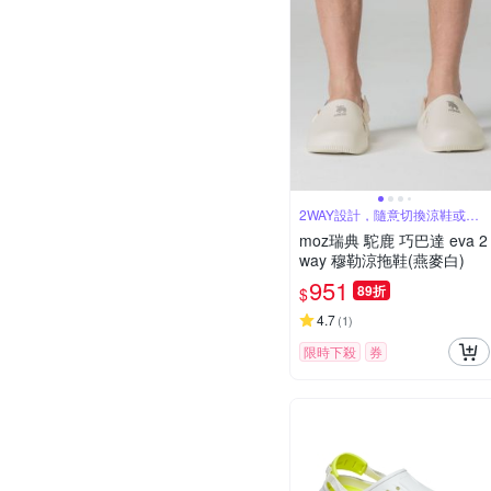
2WAY設計，隨意切換涼鞋或拖
鞋
moz瑞典 駝鹿 巧巴達 eva 2
way 穆勒涼拖鞋(燕麥白)
951
89折
$
4.7
(
1
)
限時下殺
券