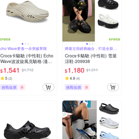
cho Wave更進一步突破界限
將復古與經典融合，打造全新鞋
款
Crocs卡駱馳 (中性鞋) Echo
Crocs卡駱馳 (中性鞋) 雪屋
Wave波波旋風克駱格-淺杏
涼鞋-209938
色 210521-0LL
1,541
1,180
$1,712
$1,311
$
$
5
4.9
(
2
)
(
4
)
挑戰低價
券
挑戰低價
券