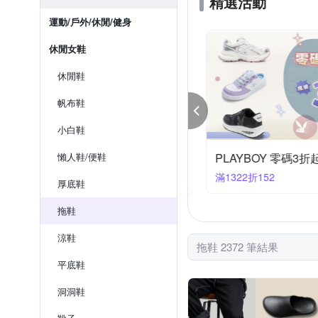
精選活動
運動/戶外/休閒/健身
休閒女鞋
休閒鞋
帆布鞋
小白鞋
閒鞋聯合 限時結帳享88折價
懶人鞋/便鞋
PLAYBOY 零碼3折
件享88折
滿1322折152
厚底鞋
拖鞋
涼鞋
拖鞋 2372 筆結果
平底鞋
洞洞鞋