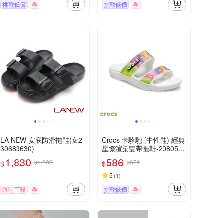
挑戰低價
券
挑戰低價
券
LA NEW 安底防滑拖鞋(女2
Crocs 卡駱馳 (中性鞋) 經典
30683630)
星際渲染雙帶拖鞋-208055-
94S
1,830
586
$1,980
$651
$
$
5
(
1
)
限時下殺
券
挑戰低價
券