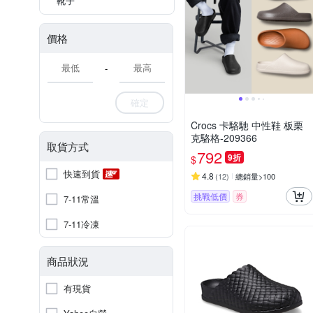
靴子
價格
-
確定
Crocs 卡駱馳 中性鞋 板栗
克駱格-209366
取貨方式
792
9折
$
快速到貨
4.8
(
12
)
總銷量>100
挑戰低價
券
7-11常溫
7-11冷凍
商品狀況
有現貨