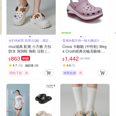
全EVA材質 高彈力Q軟，穩定支
質感外觀不拘一格大膽設計，演
撐
繹個性魅力
moz瑞典 駝鹿 小方糖 方扣
Crocs 卡駱馳 (中性鞋) Meg
防水 洞洞鞋 拖鞋 涼鞋 (白/
a Crush經典光輪克駱格-20
太妃糖)
7988
863
1,442
89折
$1,602
$
$
4.7
4.6
(
12
)
總銷量>50
(
7
)
限時下殺
券
挑戰低價
券