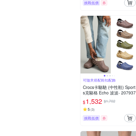
挑戰低價
券
可隨意搭配鞋扣配飾
Crocs卡駱馳 (中性鞋) Sport
s克駱格 Echo 波波- 207937
1,532
$1,702
$
5
(
3
)
挑戰低價
券