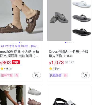
全EVA材質 高彈力Q軟，穩定支
撐
moz瑞典 駝鹿 小方糖 方扣
Crocs卡駱馳 (中性鞋) 卡駱
防水 洞洞鞋 拖鞋 涼鞋 (巧
班人字拖-11033
克力)
863
1,073
89折
$1,192
$
$
4.9
4.5
(
4
)
(
4
)
限時下殺
券
挑戰低價
券