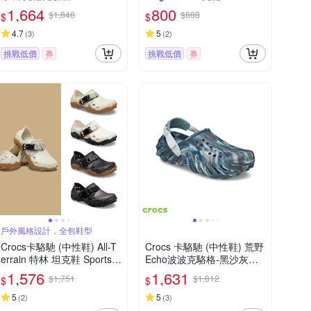
0WV
1,664
800
$1,848
$888
$
$
4.7
5
(
3
)
(
2
)
挑戰低價
券
挑戰低價
券
戶外風格設計，全包鞋型
Crocs卡駱馳 (中性鞋) All-T
Crocs 卡駱馳 (中性鞋) 荒野
errain 特林 坦克鞋 Sports-2
Echo波波克駱格-黑沙灰色-
08173
208454-0LE
1,576
1,631
$1,751
$1,812
$
$
5
5
(
2
)
(
3
)