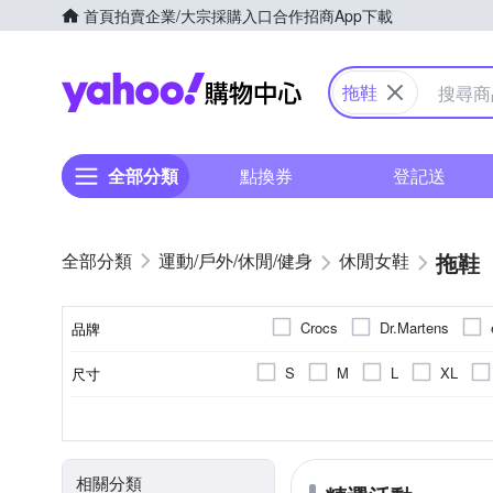
首頁
拍賣
企業/大宗採購入口
合作招商
App下載
Yahoo購物中心
拖鞋
全部分類
點換券
登記送
拖鞋
運動/戶外/休閒/健身
休閒女鞋
Crocs
Dr.Martens
品牌
MERRELL
MINNETON
S
M
L
XL
尺寸
品牌名稱
SKECHERS
SPRING
EU30
EU31
EU32
厚底拖鞋
素面
人造皮革
人造皮革
依吊牌標示
寶石 / 水鑽
厚底涼鞋
牛皮
超纖
真皮/豚皮
依吊
依吊
金
顏色
款式
風格元素
鞋面材質
內裡材質
鞋墊材質
EU42
EU43
EU44
T字涼鞋
鉚釘
丹寧 / 帆布
幾何
楔型拖鞋
人造皮草
流蘇
穆
相關分類
18.5cm
19cm
19.5c