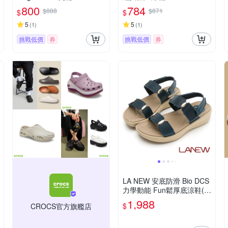
001
800
784
$888
$871
$
$
5
5
(
1
)
(
1
)
挑戰低價
券
挑戰低價
券
LA NEW 安底防滑 Bio DCS
力學動能 Fun鬆厚底涼鞋(女
229063570)
1,988
$
CROCS官方旗艦店