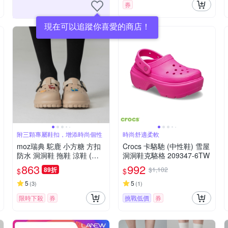
券
現在可以追蹤你喜愛的商店！
附三顆專屬鞋扣，增添時尚個性
時尚舒適柔軟
moz瑞典 駝鹿 小方糖 方扣
Crocs 卡駱馳 (中性鞋) 雪屋
防水 洞洞鞋 拖鞋 涼鞋 (奶
洞洞鞋克駱格 209347-6TW
茶)
863
992
89折
$1,102
$
$
5
5
(
3
)
(
1
)
限時下殺
券
挑戰低價
券