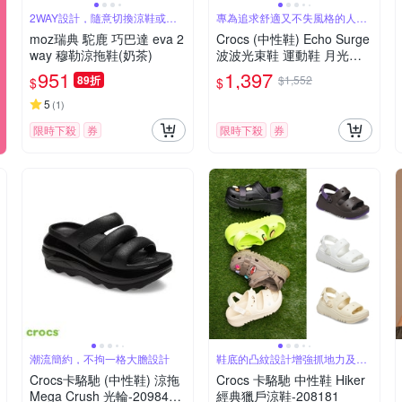
2WAY設計，隨意切換涼鞋或拖
專為追求舒適又不失風格的人設
鞋
計
moz瑞典 駝鹿 巧巴達 eva 2
Crocs (中性鞋) Echo Surge
way 穆勒涼拖鞋(奶茶)
波波光束鞋 運動鞋 月光灰
色 210079-1OR
951
1,397
89折
$1,552
$
$
5
(
1
)
限時下殺
券
限時下殺
券
潮流簡約，不拘一格大膽設計
鞋底的凸紋設計增強抓地力及支
撐力
Crocs卡駱馳 (中性鞋) 涼拖
Crocs 卡駱馳 中性鞋 Hiker
Mega Crush 光輪-209842-
經典獵戶涼鞋-208181