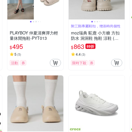
附三顆專屬鞋扣，增添時尚個性
PLAYBOY 仲夏清爽彈力輕
moz瑞典 駝鹿 小方糖 方扣
量休閒拖鞋-PYT013
防水 洞洞鞋 拖鞋 涼鞋 (灰
白)
495
863
89折
$
$
5
4.4
(
5
)
(
3
)
活動
券
限時下殺
券