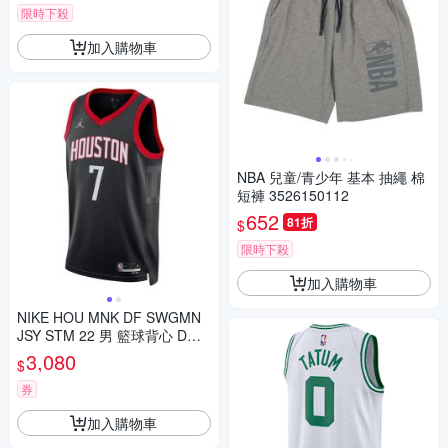
限時下殺
加入購物車
NBA 兒童/青少年 基本 抽繩 棉
短褲 3526150112
652
81折
$
限時下殺
加入購物車
NIKE HOU MNK DF SWGMN
JSY STM 22 男 籃球背心 DO9
527017
3,080
$
券
加入購物車