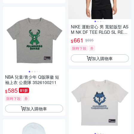
NIKE 運動背心 男 寬鬆版型 AS
M NK DF TEE RLGD SL RESE
T 黑 DX0992-010
661
$695
$
限時下殺
券
加入購物車
NBA 兒童/青少年 Q版隊徽 短
袖上衣 公鹿隊 3526100211
585
81折
$
限時下殺
券
加入購物車