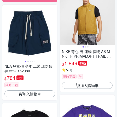
NIKE 背心 男 運動 保暖 AS M
NK TF PRIMALOFT TRAIL VE
S 古銅 FZ0002-716
1,849
85折
$
NBA 兒童/青少年 工裝口袋 短
5
(
1
)
褲 3526152080
784
限時下殺
券
8折
$
限時下殺
加入購物車
加入購物車