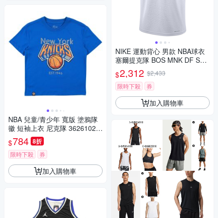
NIKE 運動背心 男款 NBA球衣
塞爾提克隊 BOS MNK DF SW
GMN JSY ASC 22 白綠 DN207
2,312
$2,433
$
0-100
限時下殺
券
加入購物車
NBA 兒童/青少年 寬版 塗鴉隊
徽 短袖上衣 尼克隊 36261021
80
784
8折
$
限時下殺
券
加入購物車