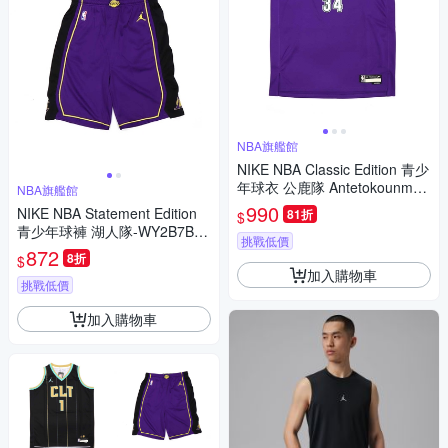
NBA旗艦館
NIKE NBA Classic Edition 青少
年球衣 公鹿隊 Antetokounmpo
NBA旗艦館
-WZ2B7BU7P-BCKGA
990
NIKE NBA Statement Edition
81折
$
青少年球褲 湖人隊-WY2B7BC
挑戰低價
9L-LAK
872
8折
$
加入購物車
挑戰低價
加入購物車