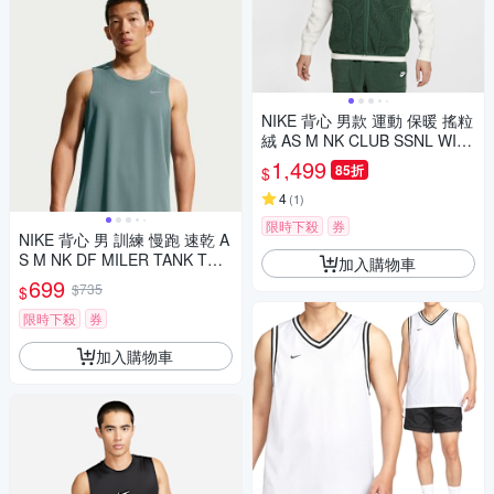
NIKE 背心 男款 運動 保暖 搖粒
絨 AS M NK CLUB SSNL WIN
TERIZED V 綠 FZ0895-323
1,499
85折
$
4
(
1
)
限時下殺
券
NIKE 背心 男 訓練 慢跑 速乾 A
S M NK DF MILER TANK TOP
加入購物車
綠 IF2019-382
699
$735
$
限時下殺
券
加入購物車