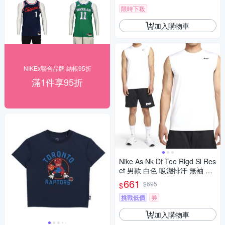
限時下殺
加入購物車
NIKEx聯合品牌 結帳95折
滿1件享95折
Nike As Nk Df Tee Rlgd Sl Res
et 男款 白色 吸濕排汗 無袖 背
心 DX0992-100
661
$695
$
挑戰低價
券
加入購物車