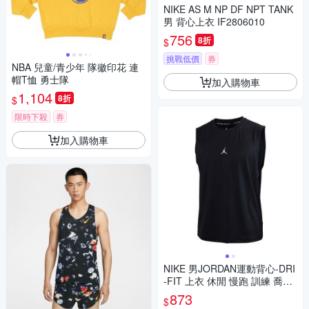
NIKE AS M NP DF NPT TANK
男 背心上衣 IF2806010
756
8折
$
挑戰低價
券
NBA 兒童/青少年 隊徽印花 連
帽T恤 勇士隊
加入購物車
1,104
8折
$
限時下殺
券
加入購物車
NIKE 男JORDAN運動背心-DRI
-FIT 上衣 休閒 慢跑 訓練 喬丹
IF0890-010 黑白
873
$