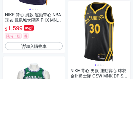
NIKE 背心 男款 運動背心 NBA
球衣 鳳凰城太陽隊 PHX MNK
DF SWGMN JSY CE 23 紫 DX
1,599
85折
$
8516-539
限時下殺
券
加入購物車
NIKE 背心 男款 運動背心 球衣
金州勇士隊 GSW MNK DF SW
GMN JSY CE NBA 黑黃 DX850
2,634
$2,772
$
2-011
限時下殺
券
加入購物車
Nike Dal Mnk Df Swgmn Jsy H
wc 25 男款 綠色 獨行俠隊 球衣