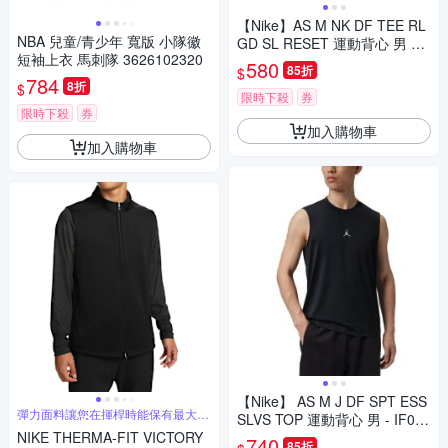
【Nike】AS M NK DF TEE RL
NBA 兒童/青少年 寬版 小隊徽
GD SL RESET 運動背心 男 A-
短袖上衣 馬刺隊 3626102320
DX0992010 B-DX0992100
580
85折
$
784
8折
$
限時下殺
券
限時下殺
券
加入購物車
加入購物車
【Nike】 AS M J DF SPT ESS
彈力面料讓您在揮桿時能保有最大的
SLVS TOP 運動背心 男 - IF089
活動空間
NIKE THERMA-FIT VICTORY
0010
740
85折