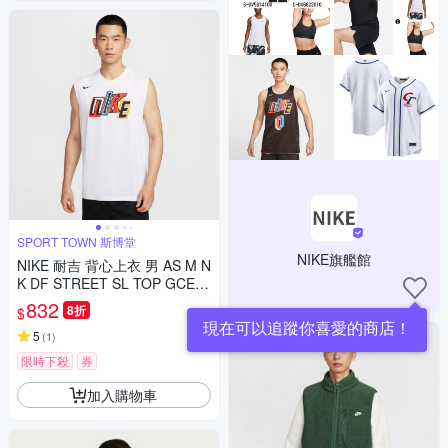
SPORT TOWN 斯博堂
NIKE旗艦館
NIKE 耐吉 背心上衣 男 AS M N
K DF STREET SL TOP GCEL I
H9264100
832
8折
$
現在可以追蹤你喜愛的商店！
5
(
1
)
限時下殺
券
加入購物車