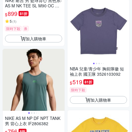
NIKE 耐吉 男 籃球背心 黑色系-
AS M NK TEE SL M90 OC MO
TO 1 L-IB4329010
899
81折
$
5
(
1
)
限時下殺
券
加入購物車
NBA 兒童/青少年 胸前隊徽 短
袖上衣 國王隊 3526103092
519
81折
$
限時下殺
加入購物車
NIKE AS M NP DF NPT TANK
男 背心上衣 IF2806382
756
8折