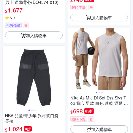
$
男士 運動背心(DQ4574-010)
限時下殺
券
1,677
$
加入購物車
5
(
1
)
挑戰低價
券
加入購物車
Nike As M J Df Spt Ess Slvs T
op 背心 男款 白色 速乾 運動 IF
0890-100
698
85折
$
NBA 兒童/青少年 異材質口袋
限時下殺
券
長褲
1,024
加入購物車
8折
$