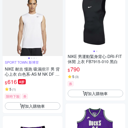
NIKE 男運動緊身背心-DRI-FIT
休閒 上衣 FB7915-010 黑白
SPORT TOWN 斯博堂
790
NIKE 耐吉 慢跑 吸濕排汗 男 背
$
心上衣 白色系-AS M NK DF T
5
(
3
)
EE RLGD SL RESET-DX09921
616
8折
$
券
00
5
(
1
)
加入購物車
限時下殺
券
加入購物車