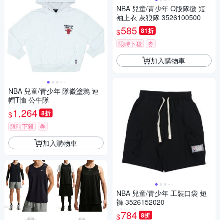
NBA 兒童/青少年 Q版隊徽 短
袖上衣 灰狼隊 3526100500
585
81折
$
限時下殺
券
加入購物車
NBA 兒童/青少年 隊徽塗鴉 連
帽T恤 公牛隊
1,264
8折
$
限時下殺
券
加入購物車
NBA 兒童/青少年 工裝口袋 短
褲 3526152020
784
8折
$