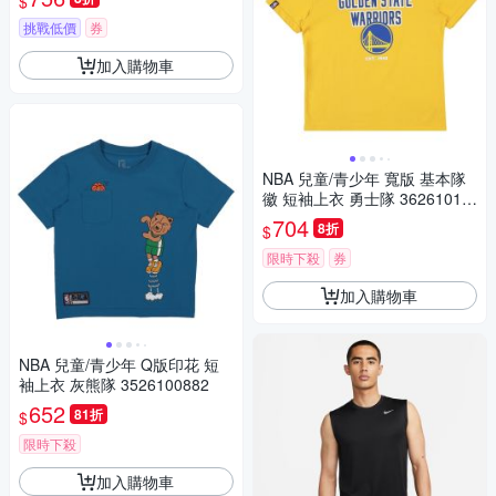
$
挑戰低價
券
加入購物車
NBA 兒童/青少年 寬版 基本隊
徽 短袖上衣 勇士隊 36261018
62
704
8折
$
限時下殺
券
加入購物車
NBA 兒童/青少年 Q版印花 短
袖上衣 灰熊隊 3526100882
652
81折
$
限時下殺
加入購物車