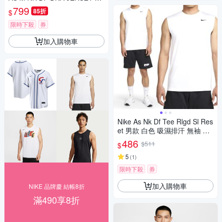
FQ3708-100
799
85折
$
限時下殺
券
加入購物車
Nike As Nk Df Tee Rlgd Sl Res
et 男款 白色 吸濕排汗 無袖 背
心 DX0992-100
486
$511
$
5
(
1
)
限時下殺
券
加入購物車
NIKE 品牌慶 結帳8折
滿490享8折