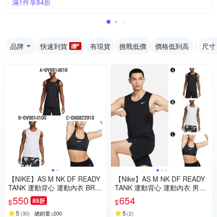
滿1件享84折
品牌
快速到貨
有現貨
挑戰低價
價格低到高
尺寸
【NIKE】AS M NK DF READY
【Nike】AS M NK DF READY
TANK 運動背心 運動內衣 BRA
TANK 運動背心 運動內衣 男女
男女 A-DV9814010 B-DV9814
A-DV9814010 B-DV9814100
550
654
85折
$
$
100 C-DX6822010 任選
精選三款
5
5
(
30
)
總銷量>200
(
2
)