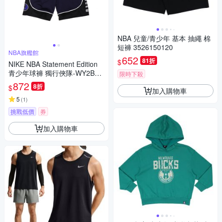
NBA 兒童/青少年 基本 抽繩 棉
短褲 3526150120
NBA旗艦館
652
81折
$
NIKE NBA Statement Edition
青少年球褲 獨行俠隊-WY2B7B
限時下殺
C9L-MAV
872
8折
$
加入購物車
5
(
1
)
挑戰低價
券
加入購物車