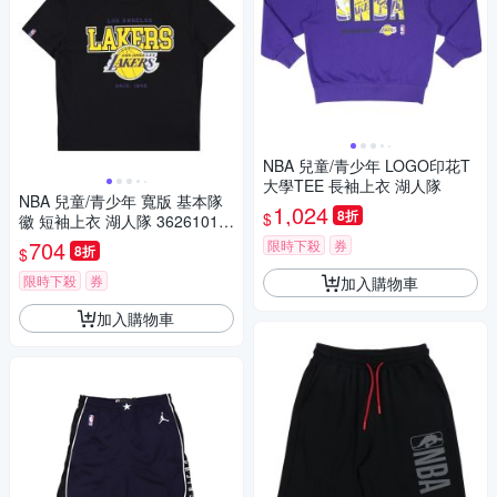
NBA 兒童/青少年 LOGO印花T
大學TEE 長袖上衣 湖人隊
NBA 兒童/青少年 寬版 基本隊
1,024
8折
$
徽 短袖上衣 湖人隊 36261017
20
704
限時下殺
券
8折
$
限時下殺
券
加入購物車
加入購物車