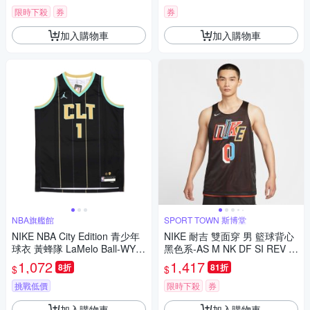
限時下殺
券
券
加入購物車
加入購物車
NBA旗艦館
SPORT TOWN 斯博堂
NIKE NBA City Edition 青少年
NIKE 耐吉 雙面穿 男 籃球背心
球衣 黃蜂隊 LaMelo Ball-WY2
黑色系-AS M NK DF SI REV J
B7BU8P-HOR01
ERSEY GCEL-IH9272010
1,072
1,417
8折
81折
$
$
挑戰低價
限時下殺
券
加入購物車
加入購物車