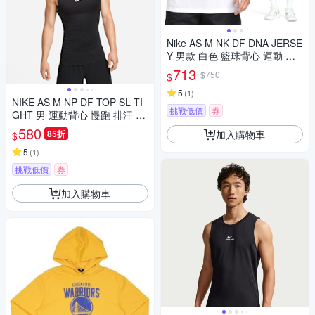
Nike AS M NK DF DNA JERSE
Y 男款 白色 籃球背心 運動 排
汗 透氣 背心 FQ3708-100
713
$750
$
5
(
1
)
NIKE AS M NP DF TOP SL TI
挑戰低價
券
GHT 男 運動背心 慢跑 排汗 緊
身 黑-FB7915010
580
加入購物車
85折
$
5
(
1
)
挑戰低價
券
加入購物車