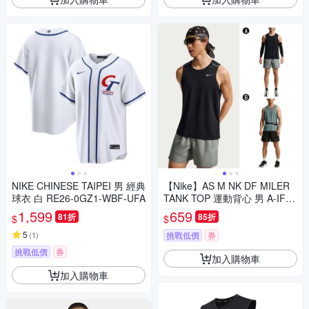
NIKE CHINESE TAIPEI 男 經典
【Nike】AS M NK DF MILER
球衣 白 RE26-0GZ1-WBF-UFA
TANK TOP 運動背心 男 A-IF20
19010 B-IF2019382
1,599
659
81折
85折
$
$
5
(
1
)
挑戰低價
券
挑戰低價
券
加入購物車
加入購物車