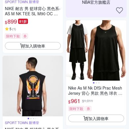
SPORT TOWN 斯博堂
NBA官方旗艦店
NIKE 耐吉 男 籃球背心 黑色系-
AS M NK TEE SL M90 OC MO
TO 1 L-IB4329010
899
81折
$
5
(
1
)
限時下殺
券
加入購物車
Nike As M Nk DfSi Prac Mesh
Jersey 背心 男款 黑色 球衣 運
動 IF2601-010
961
$1,011
$
限時下殺
券
加入購物車
SPORT TOWN 斯博堂