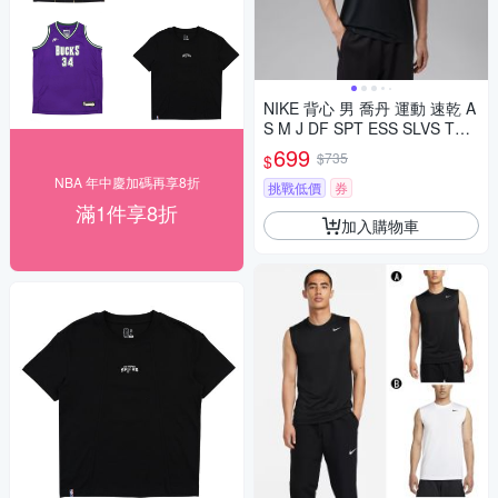
NIKE 背心 男 喬丹 運動 速乾 A
S M J DF SPT ESS SLVS TOP
黑 IF0890-010
699
$735
$
NBA 年中慶加碼再享8折
挑戰低價
券
滿1件享8折
加入購物車