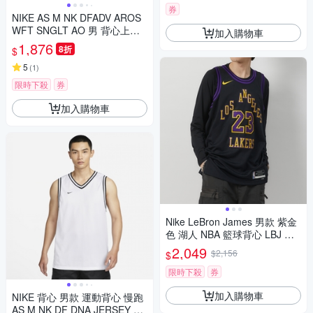
券
NIKE AS M NK DFADV AROS
WFT SNGLT AO 男 背心上衣 I
加入購物車
F2073010
1,876
8折
$
5
(
1
)
限時下殺
券
加入購物車
Nike LeBron James 男款 紫金
色 湖人 NBA 籃球背心 LBJ 網
眼 球衣 DX8506-012
2,049
$2,156
$
限時下殺
券
加入購物車
NIKE 背心 男款 運動背心 慢跑
AS M NK DF DNA JERSEY 白