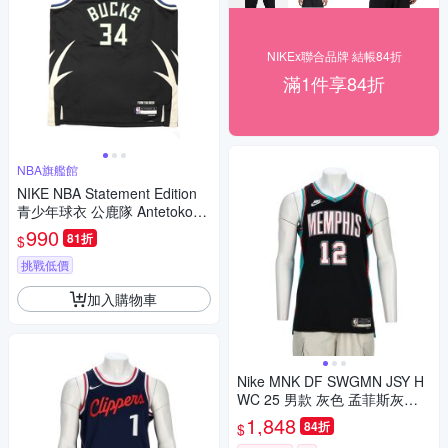
NIKEx聯合品牌 結帳84折
滿1件享84折
NBA旗艦館
NIKE NBA Statement Edition
青少年球衣 公鹿隊 Antetokoun
mpo-WY2B7BXJP-BCKGA
990
81折
$
挑戰低價
加入購物車
Nike MNK DF SWGMN JSY H
WC 25 男款 灰色 孟菲斯灰熊
隊 球衣 背心 HM4776-013
1,848
84折
$