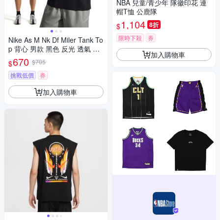
NBA 兒童/青少年 隊徽印花 連
帽T恤 公鹿隊
1,104
8折
$
限時下殺
券
Nike As M Nk Df Miler Tank To
p 背心 男款 黑色 反光 透氣 無
加入購物車
袖 IF2019-010
670
$705
$
挑戰低價
券
加入購物車