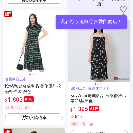
店
現在可以追蹤你喜愛的商店！
春夏新品上市
KeyWear奇威名品 英倫風印花
網路熱銷，春夏新品上市
短袖洋裝-黑色
KeyWear奇威名品 浪漫優雅吊
1,802
61折
$
帶洋裝-黑色
1,395
限時下殺
券
61折
$
5
(
1
)
加入購物車
限時下殺
券