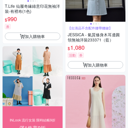
T.Life 仙履奇緣綠意印花無袖洋
裝-有裡布(1色)
990
$
券
【出清品不含配件腰帶腰鏈】
JESSICA - 氣質修身木耳邊圓
加入購物車
領無袖洋裝233371（藍）
1,080
$
活動
券
加入購物車
INLook 流行女裝 限時結帳9折
滿1件享9折