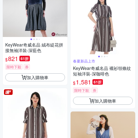
KeyWear奇威名品 絨布緹花拼
接無袖洋裝-深藍色
821
61折
$
春夏新品上市
限時下殺
券
KeyWear奇威名品 襯衫領條紋
短袖洋裝-深咖啡色
加入購物車
1,581
61折
$
限時下殺
券
加入購物車