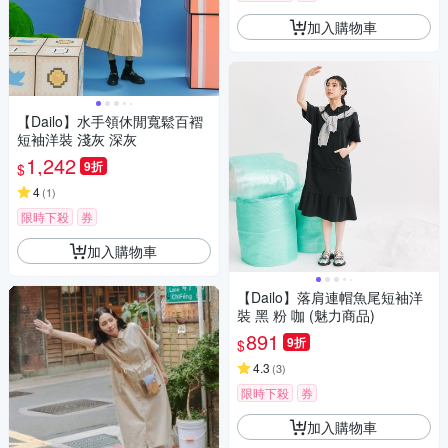
加入購物車
【Dailo】水手領休閒寬鬆百褶
短袖洋裝 淺灰 深灰
1,242
9折
$
4
(
1
)
限時下殺
券
加入購物車
【Dailo】落肩連帽魚尾短袖洋
裝 黑 粉 咖 (魅力商品)
891
9折
$
4.3
(
3
)
限時下殺
券
加入購物車