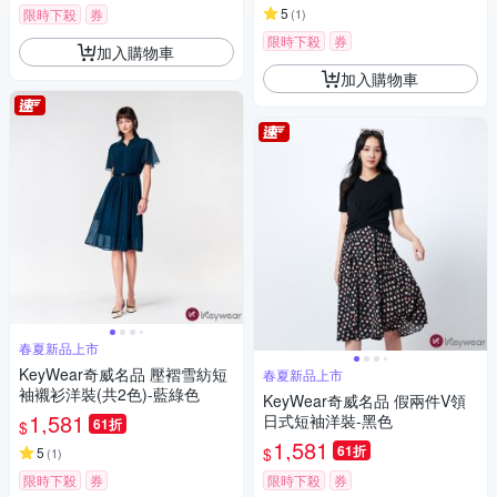
5
限時下殺
券
(
1
)
限時下殺
券
加入購物車
加入購物車
春夏新品上市
KeyWear奇威名品 壓褶雪紡短
春夏新品上市
袖襯衫洋裝(共2色)-藍綠色
KeyWear奇威名品 假兩件V領
1,581
日式短袖洋裝-黑色
61折
$
1,581
61折
$
5
(
1
)
限時下殺
券
限時下殺
券