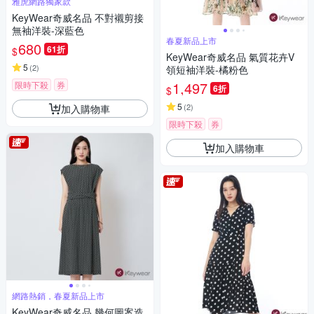
雅虎網路獨家款
KeyWear奇威名品 不對襯剪接
無袖洋裝-深藍色
春夏新品上市
680
61折
$
KeyWear奇威名品 氣質花卉V
5
(
2
)
領短袖洋裝-橘粉色
1,497
限時下殺
券
6折
$
5
(
2
)
加入購物車
限時下殺
券
加入購物車
網路熱銷，春夏新品上市
KeyWear奇威名品 幾何圖案造