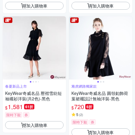
加入購物車
加入購物車
春夏新品上市
雅虎網路獨家款
KeyWear奇威名品 壓褶雪紡短
KeyWear奇威名品 圓領釦飾荷
袖襯衫洋裝(共2色)-黑色
葉裙襬設計無袖洋裝-黑色
1,581
720
61折
6折
$
$
5
限時下殺
券
(
2
)
限時下殺
券
加入購物車
加入購物車