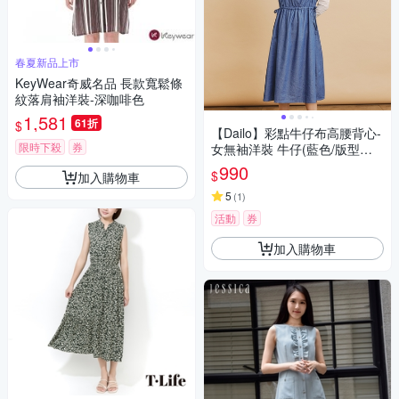
春夏新品上市
KeyWear奇威名品 長款寬鬆條
紋落肩袖洋裝-深咖啡色
1,581
61折
$
【Dailo】彩點牛仔布高腰背心-
限時下殺
券
女無袖洋裝 牛仔(藍色/版型適
中)
990
$
加入購物車
5
(
1
)
活動
券
加入購物車