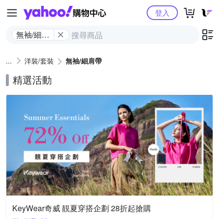
Yahoo購物中心
登入
無袖/細肩
帶
洋裝/套裝
無袖/細肩帶
精選活動
KeyWear奇威 靚夏穿搭企劃 28折起搶購