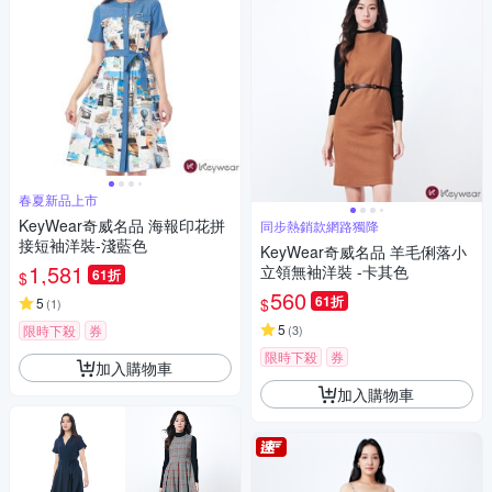
春夏新品上市
KeyWear奇威名品 海報印花拼
同步熱銷款網路獨降
接短袖洋裝-淺藍色
KeyWear奇威名品 羊毛俐落小
1,581
立領無袖洋裝 -卡其色
61折
$
560
61折
$
5
(
1
)
5
限時下殺
券
(
3
)
限時下殺
券
加入購物車
加入購物車