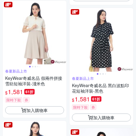
春夏新品上市
KeyWear奇威名品 假兩件拼接
春夏新品上市
雪紡短袖洋裝-淺米色
KeyWear奇威名品 黑白波點印
1,581
花短袖洋裝-黑色
61折
$
1,581
61折
$
限時下殺
券
限時下殺
券
加入購物車
加入購物車