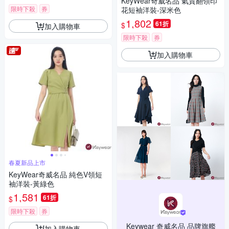
KeyWear奇威名品 氣質翻領印
限時下殺
券
花短袖洋裝-深米色
1,802
61折
$
加入購物車
限時下殺
券
加入購物車
春夏新品上市
KeyWear奇威名品 純色V領短
袖洋裝-黃綠色
1,581
61折
$
限時下殺
券
Keywear 奇威名品 品牌旗艦
加入購物車