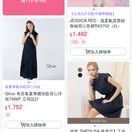
【出清品不含配件腰帶腰鏈】
JESSICA RED - 溫柔氣質蕾絲
無袖背心長裙R43702（白）
1,482
$
活動
券
加入購物車
春夏專櫃深藍背心洋裝
Qiruo 奇若春夏專櫃深藍背心洋
裝7066F 立領設計
1,752
$
券
加入購物車
現貨【MEDUSA 曼度莎】工裝