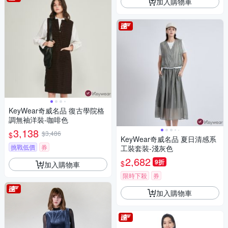
加入購物車
KeyWear奇威名品 復古學院格
調無袖洋裝-咖啡色
3,138
$3,486
$
KeyWear奇威名品 夏日清感系
挑戰低價
券
工裝套裝-淺灰色
2,682
9折
$
加入購物車
限時下殺
券
加入購物車