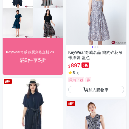
KeyWear奇威 靚夏穿搭企劃 28折起搶購
KeyWear奇威名品 簡約碎花吊
帶洋裝-藍色
滿2件享5折
897
6折
$
5
(
1
)
限時下殺
券
加入購物車