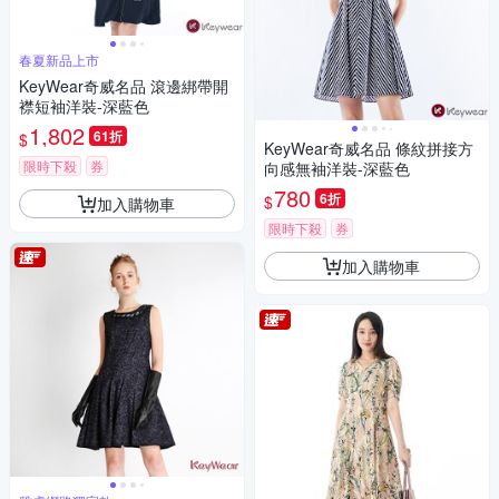
春夏新品上市
KeyWear奇威名品 滾邊綁帶開
襟短袖洋裝-深藍色
1,802
61折
$
KeyWear奇威名品 條紋拼接方
限時下殺
券
向感無袖洋裝-深藍色
780
6折
$
加入購物車
限時下殺
券
加入購物車