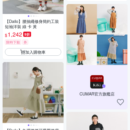
【Dailo】腰抽繩修身簡約工裝
短袖洋裝 綠 卡 黃
1,242
9折
$
限時下殺
券
加入購物車
CUMAR官方旗艦店