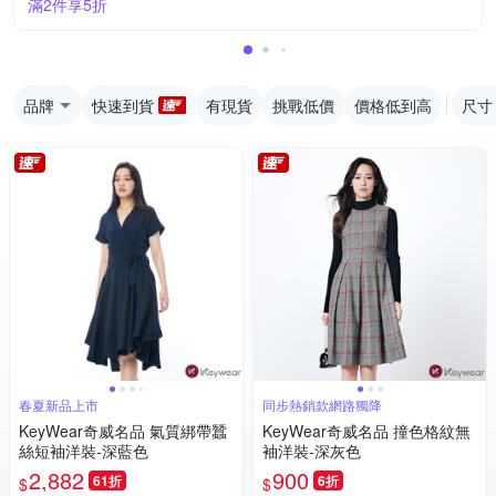
滿2件享5折
品牌
快速到貨
有現貨
挑戰低價
價格低到高
尺寸
春夏新品上市
同步熱銷款網路獨降
KeyWear奇威名品 氣質綁帶蠶
KeyWear奇威名品 撞色格紋無
絲短袖洋裝-深藍色
袖洋裝-深灰色
2,882
900
61折
6折
$
$