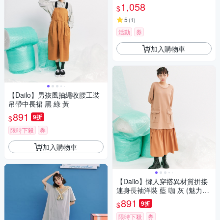
1,058
$
5
(
1
)
活動
券
加入購物車
【Dailo】男孩風抽繩收腰工裝
吊帶中長裙 黑 綠 黃
891
9折
$
限時下殺
券
加入購物車
【Dailo】懶人穿搭異材質拼接
連身長袖洋裝 藍 咖 灰 (魅力商
品)
891
9折
$
限時下殺
券