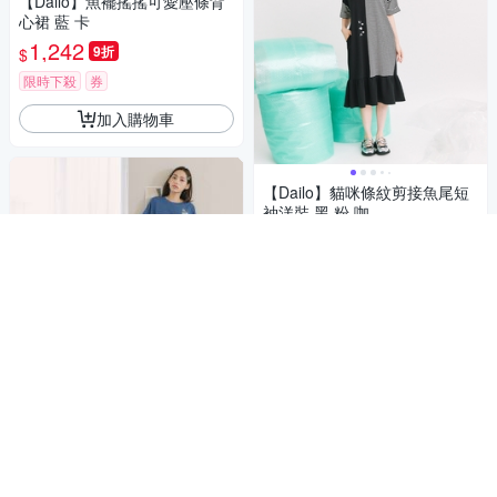
【Dailo】魚襬搖搖可愛壓條背
心裙 藍 卡
1,242
9折
$
限時下殺
券
加入購物車
【Dailo】貓咪條紋剪接魚尾短
袖洋裝 黑 粉 咖
891
9折
$
限時下殺
券
加入購物車
【Dailo】灰貓衝向海灘條紋涼
感 藍 灰
1,752
$1,946
$