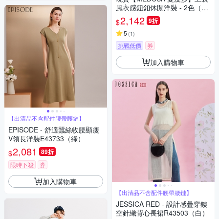
風衣感鈕釦休閒洋裝 - 2色（M-
XL）｜休閒洋裝 腰帶洋裝 短洋
2,142
9折
$
裝
5
(
1
)
挑戰低價
券
加入購物車
【出清品不含配件腰帶腰鏈】
EPISODE - 舒適蠶絲收腰顯瘦
V領長洋裝E43733（綠）
2,081
89折
$
限時下殺
券
加入購物車
【出清品不含配件腰帶腰鏈】
JESSICA RED - 設計感疊穿鏤
空針織背心長裙R43503（白）