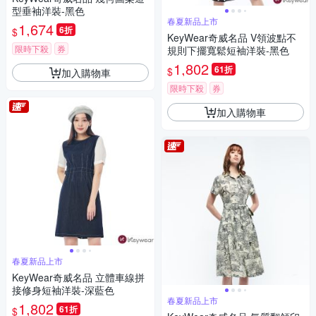
型垂袖洋裝-黑色
春夏新品上市
1,674
6折
$
KeyWear奇威名品 V領波點不
限時下殺
券
規則下擺寬鬆短袖洋裝-黑色
1,802
61折
$
加入購物車
限時下殺
券
加入購物車
春夏新品上市
KeyWear奇威名品 立體車線拼
接修身短袖洋裝-深藍色
春夏新品上市
1,802
61折
$