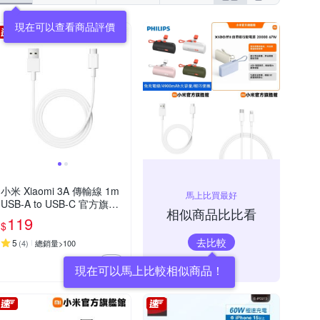
小米 Xiaomi 3A 傳輸線 1m
馬上比買最好
USB-A to USB-C 官方旗艦
相似商品比比看
館
119
$
去比較
5
(
4
)
總銷量>100