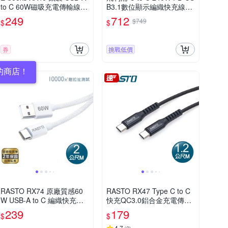
to C 60W磁吸充電傳輸線-1.
B3.1數位顯示編織快充線20
2M
0cm(DLC4586C)
249
712
$749
$
$
券
挑戰低價
的商店！
RASTO RX74 原廠質感60
RASTO RX47 Type C to C
W USB-A to C 編織快充傳
快充QC3.0鋁合金充電傳輸
輸線-2M
線1.2M
239
179
$
$
4.7