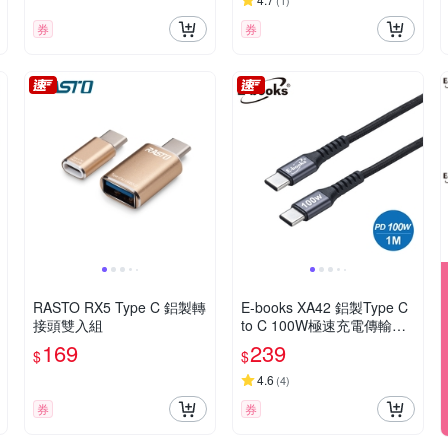
(
1
)
券
券
RASTO RX5 Type C 鋁製轉
E-books XA42 鋁製Type C
接頭雙入組
to C 100W極速充電傳輸線-
1M
169
239
$
$
4.6
(
4
)
券
券