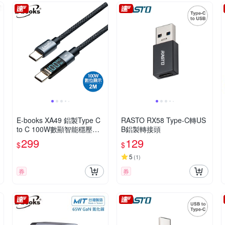
E-books XA49 鋁製Type C
RASTO RX58 Type-C轉US
to C 100W數顯智能穩壓充
B鋁製轉接頭
電傳輸線-2M
299
129
$
$
5
(
1
)
券
券