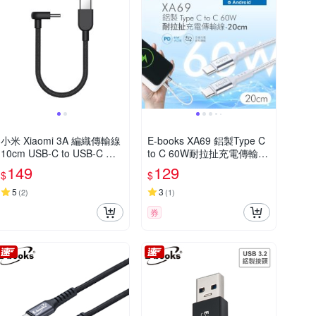
小米 Xiaomi 3A 編織傳輸線
E-books XA69 鋁製Type C
10cm USB-C to USB-C 官
to C 60W耐拉扯充電傳輸
方旗艦館
線-20cm
149
129
$
$
5
3
(
2
)
(
1
)
券