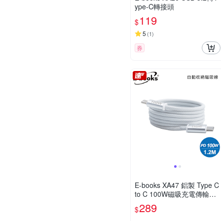
ype-C轉接頭
119
$
5
(
1
)
券
E-books XA47 鋁製 Type C
to C 100W磁吸充電傳輸線-
1.2M-白
289
$