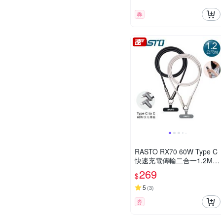
券
RASTO RX70 60W Type C
快速充電傳輸二合一1.2M手
機掛繩 (2色可選)
269
$
5
(
3
)
券