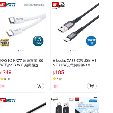
RASTO RX77 原廠質感100
E-books XA38 鋁製USB-A t
W Type C to C 編織極速快
o C 60W充電傳輸線-1M
充傳輸線-1.5M
249
185
$
$
5
5
(
1
)
(
2
)
券
券