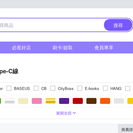
搜尋
必逛好店
刷卡/超取
會員專享
ype-C線
er
BASEUS
CB
CityBoss
E-books
HANG
Xiaomi 小米
其他品牌
ELL
RASTO
RONEVER
高速傳輸線
磁吸
發光
MFI認證
其他接頭
伸縮
s
m
tning(8pin)
150cm
Micro USB
300cm
30cm
20cm
10cm
25cm
展開全部
推薦排