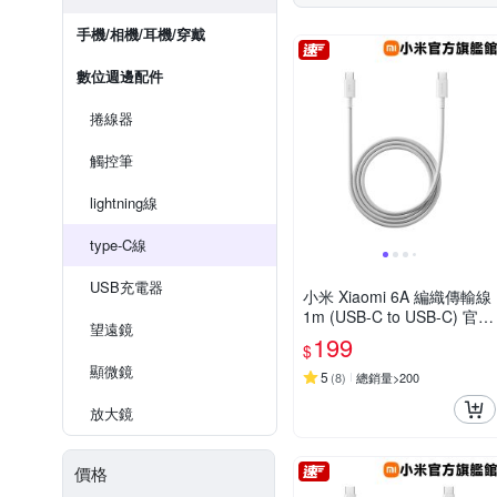
手機/相機/耳機/穿戴
數位週邊配件
捲線器
觸控筆
lightning線
type-C線
USB充電器
小米 Xiaomi 6A 編織傳輸線
1m (USB-C to USB-C) 官方
望遠鏡
旗艦館
199
$
顯微鏡
5
(
8
)
總銷量>200
放大鏡
價格