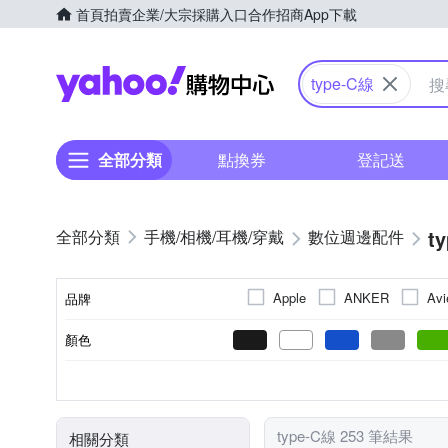
首頁
拍賣
企業/大宗採購入口
合作招商
App下載
Yahoo購物中心
type-C線
全部分類
點換券
登記送
t
手機/相機/耳機/穿戴
數位週邊配件
Apple
ANKER
Avi
品牌
PHILIPS 飛利浦
POLYW
顏色
品牌名稱
充電
充電傳輸線材
母
公
傳輸
充電線
多合一
100cm
Android
TYPE-C
200cm
iOS
USB-A
Window
120c
Ligh
線材長度
支援系統
功能
適用接頭
線材類型
A端口公母
type-C線 253 筆結果
相關分類