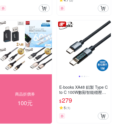
(
2
)
券
券
E-books XA48 鋁製 Type C
to C 100W數顯智能穩壓充
商品折價券
電傳輸線-1M
279
$
100元
5
(
1
)
券