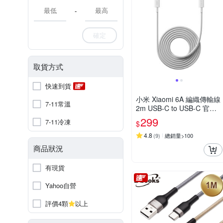
-
確定
取貨方式
快速到貨
小米 Xiaomi 6A 編織傳輸線
7-11常溫
2m USB-C to USB-C 官方
旗艦館
299
7-11冷凍
$
4.8
(
9
)
總銷量>100
商品狀況
有現貨
Yahoo自營
評價4顆
以上