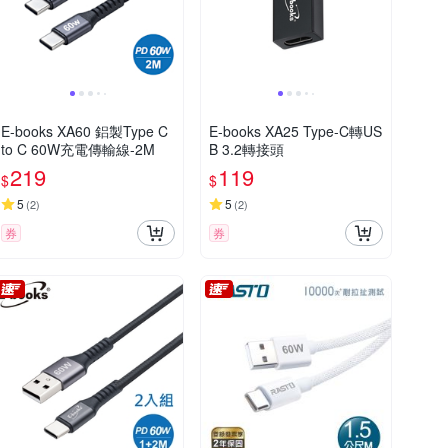
E-books XA60 鋁製Type C
E-books XA25 Type-C轉US
to C 60W充電傳輸線-2M
B 3.2轉接頭
219
119
$
$
5
5
(
2
)
(
2
)
券
券