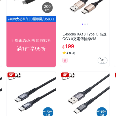
E-books XA13 Type C 高速
QC3.0充電傳輸線2M
行動電源x耳機 限時95折
199
$
滿1件享95折
4.8
(
4
)
券