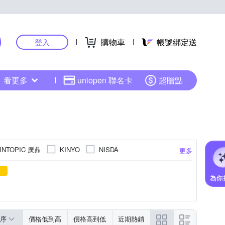
購物車
帳號綁定送
登入
看更多
uniopen 聯名卡
超贈點
INTOPIC 廣鼎
KINYO
NISDA
更多
15cm
50cm
180cm
序
價格低到高
價格高到低
近期熱銷