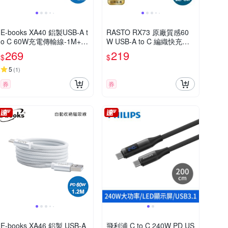
E-books XA40 鋁製USB-A t
RASTO RX73 原廠質感60
o C 60W充電傳輸線-1M+2
W USB-A to C 編織快充傳
M
輸線-1.5M
269
219
$
$
5
(
1
)
券
券
E-books XA46 鋁製 USB-A
飛利浦 C to C 240W PD US