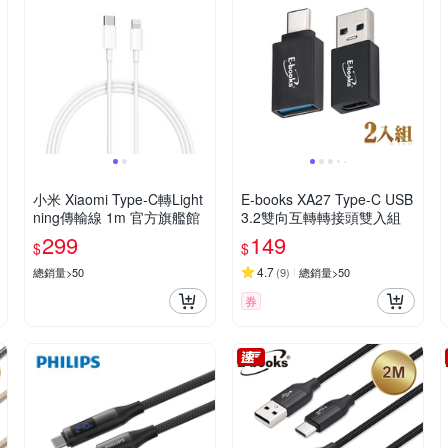
小米 Xiaomi Type-C轉Light
E-books XA27 Type-C USB
ning傳輸線 1m 官方旗艦館
3.2雙向互轉轉接頭雙入組
299
149
$
$
4.7
總銷量>50
(
9
)
總銷量>50
券