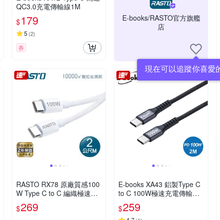
QC3.0充電傳輸線1M
179
E-books/RASTO官方旗艦
$
店
5
(
2
)
券
現在可以追蹤你喜愛
RASTO RX78 原廠質感100
E-books XA43 鋁製Type C
W Type C to C 編織極速快
to C 100W極速充電傳輸線-
充傳輸線-2M
2M
269
259
$
$
4.7