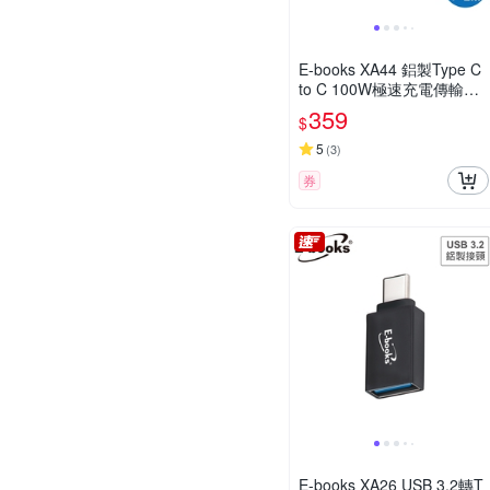
E-books XA44 鋁製Type C
to C 100W極速充電傳輸線-
1M+2M
359
$
5
(
3
)
券
E-books XA26 USB 3.2轉T