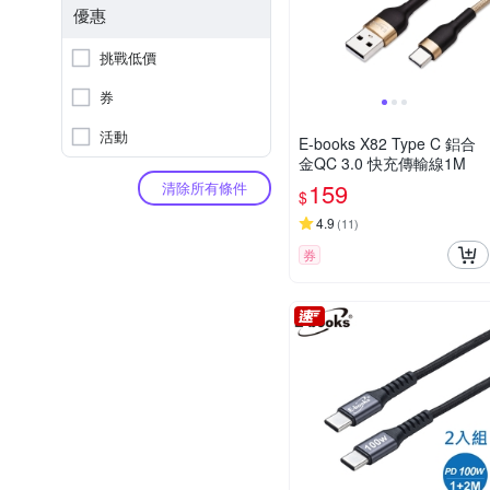
優惠
挑戰低價
券
活動
E-books X82 Type C 鋁合
金QC 3.0 快充傳輸線1M
159
清除所有條件
$
4.9
(
11
)
券