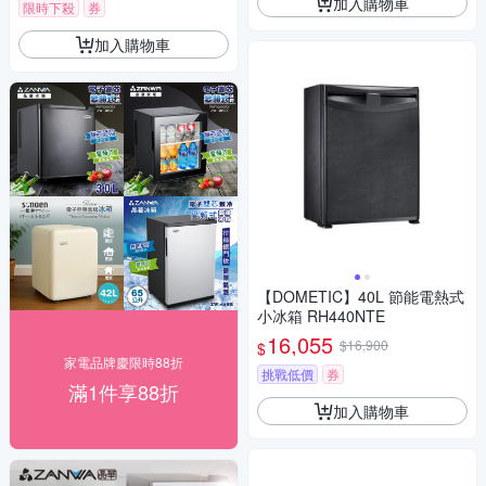
加入購物車
限時下殺
券
加入購物車
【DOMETIC】40L 節能電熱式
小冰箱 RH440NTE
16,055
$16,900
$
家電品牌慶限時88折
挑戰低價
券
滿1件享88折
加入購物車