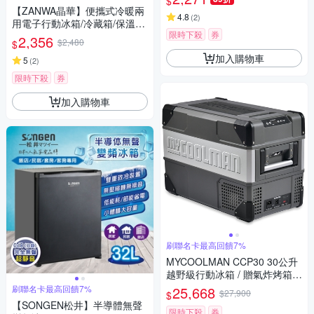
$
【ZANWA晶華】便攜式冷暖兩
4.8
(
2
)
用電子行動冰箱/冷藏箱/保溫箱
限時下殺
券
(CLT-08B)
2,356
$2,480
$
加入購物車
5
(
2
)
限時下殺
券
加入購物車
刷聯名卡最高回饋7%
MYCOOLMAN CCP30 30公升
越野級行動冰箱 / 贈氣炸烤箱
送完為止
刷聯名卡最高回饋7%
25,668
$27,900
$
【SONGEN松井】半導體無聲
限時下殺
券