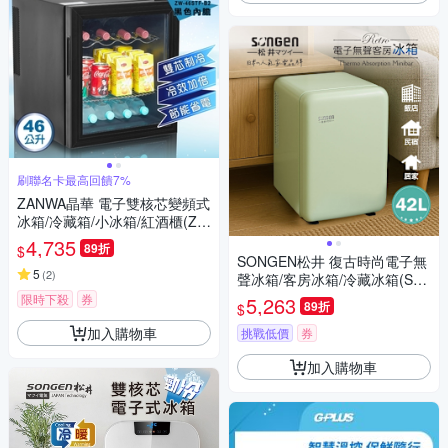
刷聯名卡最高回饋7%
ZANWA晶華 電子雙核芯變頻式
冰箱/冷藏箱/小冰箱/紅酒櫃(ZW
-46STF-B2)
4,735
89折
$
SONGEN松井 復古時尚電子無
5
(
2
)
聲冰箱/客房冰箱/冷藏冰箱(SG-
42AS-G)
限時下殺
券
5,263
89折
$
加入購物車
挑戰低價
券
加入購物車