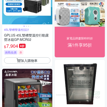
45L雙槽雙溫控設計
GPLUS 45L雙槽雙溫控行動露
家電品牌慶限時95折
營冰箱GP-MCR02
滿1件享95折
7,904
8折
$
挑戰低價
券
加入購物車