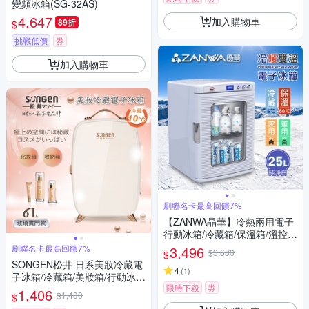
變頻冰箱(SG-32AS)
4,647
加入購物車
89折
$
挑戰低價
券
加入購物車
刷聯名卡最高回饋7%
【ZANWA晶華】冷熱兩用電子
行動冰箱/冷藏箱/保溫箱/溫控冰
箱(CLT-25A)
刷聯名卡最高回饋7%
3,496
$3,680
$
SONGEN松井 日系美妝冷藏電
4
(
1
)
子冰箱/冷藏箱/美妝箱/行動冰箱
限時下殺
券
(CLT-07W)
1,406
$1,480
$