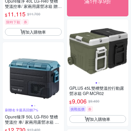
滿1件享9折
Opure臻淨 40L LG-R40 雙槽
雙溫控車/ 家兩用露營冰箱 贈變
壓器
11,115
$11,700
$
限時下殺
券
加入購物車
GPLUS 45L雙槽雙溫控行動露
營冰箱 GP-MCR02
9,006
$9,480
$
挑戰低價
券
刷聯名卡最高回饋7%
Opure臻淨 50L LG-R50 雙槽
加入購物車
雙溫控 車/ 家兩用露營冰箱 贈
變壓器
12,730
$13,400
$