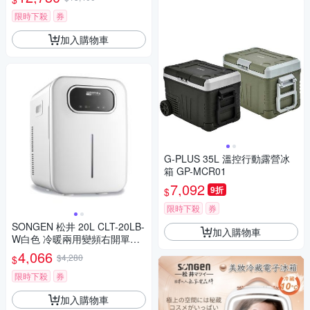
限時下殺
券
加入購物車
G-PLUS 35L 溫控行動露營冰
箱 GP-MCR01
7,092
9折
$
限時下殺
券
SONGEN 松井 20L CLT-20LB-
加入購物車
W白色 冷暖兩用變頻右開單門
電子行動冰箱/冷藏箱/保溫箱/小
4,066
$4,280
$
冰箱
限時下殺
券
加入購物車