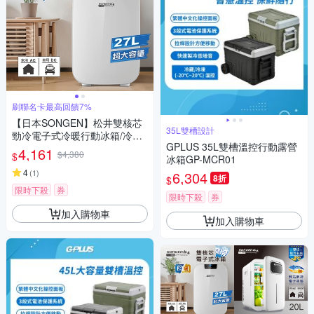
刷聯名卡最高回饋7%
【日本SONGEN】松井雙核芯
35L雙槽設計
勁冷電子式冷暖行動冰箱/冷藏
GPLUS 35L雙槽溫控行動露營
箱/保溫箱/小冰箱(CLT-27AQ)
4,161
$4,380
$
冰箱GP-MCR01
4
(
1
)
6,304
8折
$
限時下殺
券
限時下殺
券
加入購物車
加入購物車