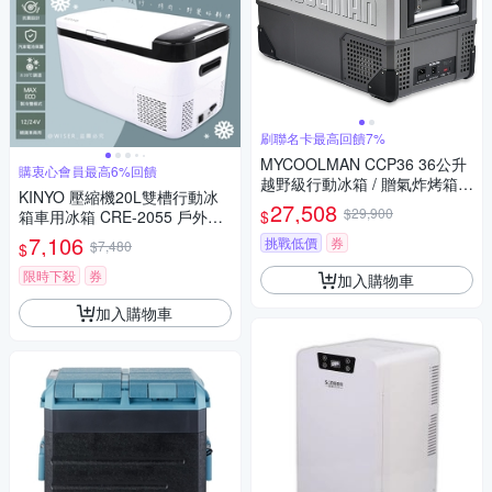
刷聯名卡最高回饋7%
MYCOOLMAN CCP36 36公升
購衷心會員最高6%回饋
越野級行動冰箱 / 贈氣炸烤箱
KINYO 壓縮機20L雙槽行動冰
送完為止
27,508
$29,900
$
箱車用冰箱 CRE-2055 戶外室
內/製冷-20度
7,106
挑戰低價
券
$7,480
$
限時下殺
券
加入購物車
加入購物車