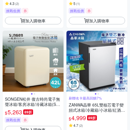
4.3
5
(
2
)
(
1
)
挑戰低價
券
挑戰低價
券
加入購物車
加入購物車
刷聯名卡最高回饋7%
SONGEN松井 復古時尚電子無
聲冰箱/客房冰箱/冷藏冰箱(SG-
ZANWA晶華 65L雙核芯電子變
42AS-W)
頻式冰箱/冷藏箱/小冰箱/紅酒櫃
5,263
89折
$
(ZW-65SB)
4,999
89折
$
挑戰低價
券
4.7
(
2
)
加入購物車