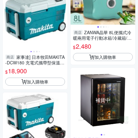
ZANWA晶華 8L便攜式冷
商店
暖兩用電子行動冰箱/冷藏箱/保
溫箱 CLT-08B
2,480
$
加入購物車
家事達] 日本牧田MAKITA
商店
-DCW180 充電式攜帶型保溫保
冷箱-18v (單機)
18,900
$
加入購物車
補貨中