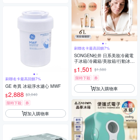
刷聯名卡最高回饋7%
SONGEN松井 日系美妝冷藏電
子冰箱/冷藏箱/美妝箱/行動冰箱
(CLT-07B)
1,501
$1,580
$
限時下殺
券
刷聯名卡最高回饋7%
GE 奇異 冰箱淨水濾心 MWF
加入購物車
2,888
$3,040
$
限時下殺
券
加入購物車