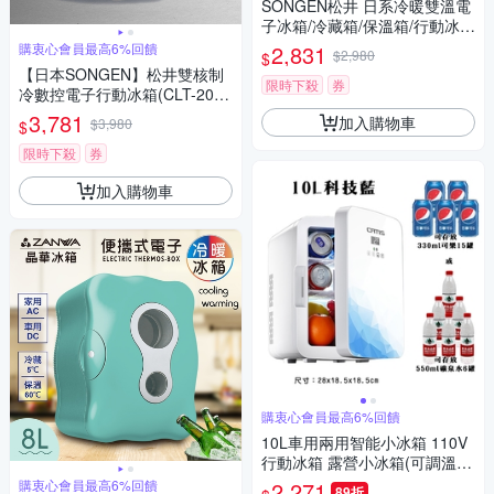
SONGEN松井 日系冷暖雙溫電
子冰箱/冷藏箱/保溫箱/行動冰箱
(CLT-15LE)
購衷心會員最高6%回饋
2,831
$2,980
$
【日本SONGEN】松井雙核制
限時下殺
券
冷數控電子行動冰箱(CLT-20LB
(W))
3,781
加入購物車
$3,980
$
限時下殺
券
加入購物車
購衷心會員最高6%回饋
10L車用兩用智能小冰箱 110V
行動冰箱 露營小冰箱(可調溫
外宿小資族必備 車家兩用)
購衷心會員最高6%回饋
2,271
89折