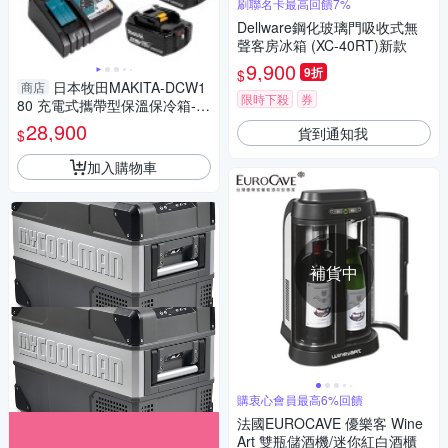
刷聯名卡最高回饋7%
Dellware鋼化玻璃門吸收式無
聲客房冰箱 (XC-40RT)新款
9,900
9折
$
日本牧田MAKITA-DCW1
商店
限時下殺
券
80 充電式攜帶型保溫保冷箱-1
8v (含6.0A電池X2 +充電器 )
28,900
貨到通知我
$
加入購物車
補貨中
購衷心會員最高6%回饋
法國EUROCAVE 優樂客 Wine
Art 雙瓶儲酒機/迷你紅白酒櫃