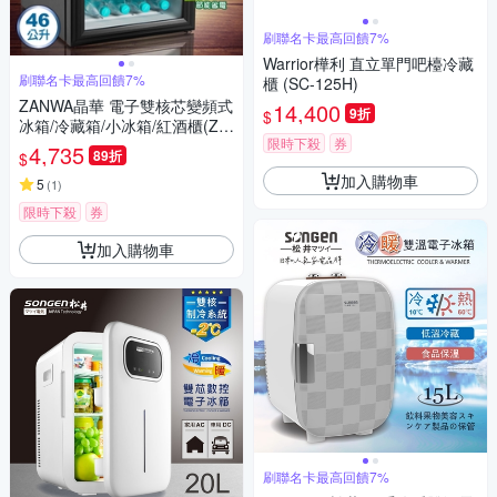
刷聯名卡最高回饋7%
Warrior樺利 直立單門吧檯冷藏
刷聯名卡最高回饋7%
櫃 (SC-125H)
ZANWA晶華 電子雙核芯變頻式
14,400
9折
$
冰箱/冷藏箱/小冰箱/紅酒櫃(ZW
限時下殺
券
-46STF)
4,735
89折
$
加入購物車
5
(
1
)
限時下殺
券
加入購物車
刷聯名卡最高回饋7%