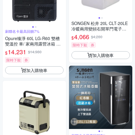
SONGEN 松井 20L CLT-20LE
冷暖兩用變頻右開單門電子行
刷聯名卡最高回饋7%
動冰箱/小冰箱
4,066
$4,280
$
Opure臻淨 60L LG-R60 雙槽
雙溫控 車/ 家兩用露營冰箱 贈
限時下殺
券
變壓器
14,231
$14,980
$
加入購物車
限時下殺
券
加入購物車