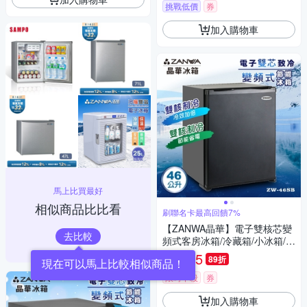
挑戰低價
券
加入購物車
馬上比買最好
相似商品比比看
刷聯名卡最高回饋7%
【ZANWA晶華】電子雙核芯變
去比較
頻式客房冰箱/冷藏箱/小冰箱/紅
酒櫃(ZW-46SB)
4,735
89折
$
現在可以馬上比較相似商品！
限時下殺
券
加入購物車