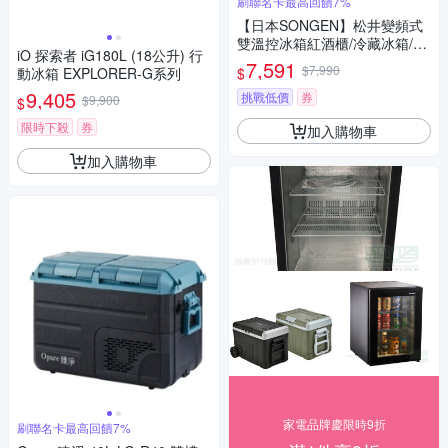
刷聯名卡最高回饋7%
【日本SONGEN】松井變頻式
雙溫控冰箱紅酒櫃/冷藏冰箱/半
iO 探索者 iG180L (18公升) 行
導體酒櫃/電子恆溫酒櫃(SG-35
7,591
$7,990
$
動冰箱 EXPLORER-G系列
DFW(B2))
9,405
挑戰低價
券
$9,900
$
限時下殺
券
加入購物車
加入購物車
家電品牌慶限時9折
刷聯名卡最高回饋7%