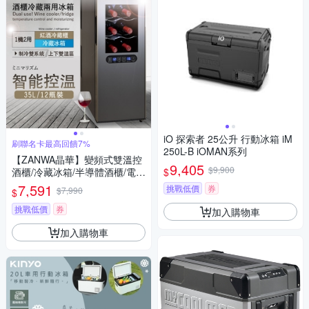
iO 探索者 25公升 行動冰箱 iM
刷聯名卡最高回饋7%
250L-B iOMAN系列
【ZANWA晶華】變頻式雙溫控
9,405
$9,900
$
酒櫃/冷藏冰箱/半導體酒櫃/電子
恆溫酒櫃(SG-35DLW)
7,591
挑戰低價
券
$7,990
$
挑戰低價
券
加入購物車
加入購物車