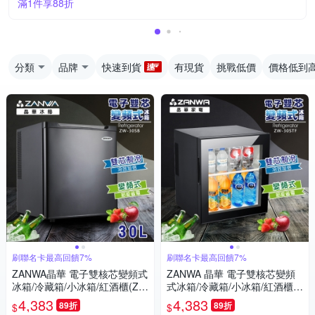
滿1件享88折
分類
品牌
快速到貨
有現貨
挑戰低價
價格低到
刷聯名卡最高回饋7%
刷聯名卡最高回饋7%
ZANWA晶華 電子雙核芯變頻式
ZANWA 晶華 電子雙核芯變頻
冰箱/冷藏箱/小冰箱/紅酒櫃(ZW
式冰箱/冷藏箱/小冰箱/紅酒櫃(Z
-30SB)
W-30STF)
4,383
4,383
89折
89折
$
$