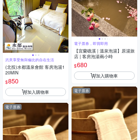
電子票券，即買即用
【宜蘭礁溪 | 溫泉泡湯】原湯旅
店 | 客房泡湯兩小時
恣意享受無與倫比的自在生活
680
$
(北投)水都溫泉會館 客房泡湯1
20MIN
加入購物車
850
$
電子票券
加入購物車
電子票券