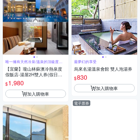
唯一擁有天然冷泉/溫泉的頂級度假
最夢幻的享受
飯店
【宜蘭】瓏山林蘇澳冷熱泉度
烏來名湯溫泉會館 雙人泡湯券
假飯店-湯屋2H雙人券(假日不
830
$
加價)
1,980
$
加入購物車
加入購物車
電子票券