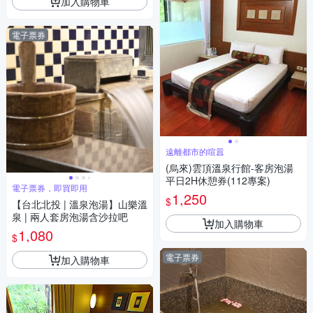
加入購物車
電子票券
遠離都市的喧囂
(烏來)雲頂溫泉行館-客房泡湯
平日2H休憩券(112專案)
電子票券，即買即用
1,250
$
【台北北投 | 溫泉泡湯】山樂溫
泉 | 兩人套房泡湯含沙拉吧
加入購物車
1,080
$
電子票券
加入購物車