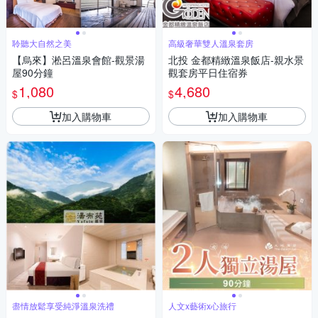
聆聽大自然之美
高級奢華雙人溫泉套房
【烏來】淞呂溫泉會館-觀景湯
北投 金都精緻溫泉飯店-親水景
屋90分鐘
觀套房平日住宿券
1,080
4,680
$
$
加入購物車
加入購物車
盡情放鬆享受純淨溫泉洗禮
人文x藝術x心旅行