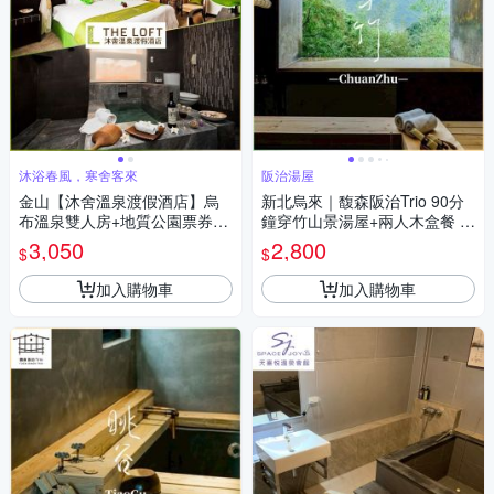
沐浴春風，寒舍客來
阪治湯屋
金山【沐舍溫泉渡假酒店】烏
新北烏來｜馥森阪治Trio 90分
布溫泉雙人房+地質公園票券兩
鐘穿竹山景湯屋+兩人木盒餐 平
張(MO26)
假日通用券 淡季方案(MO26)
3,050
2,800
$
$
加入購物車
加入購物車