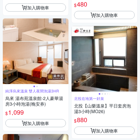
480
$
加入購物車
加入購物車
純淨烏來溫泉 雙人夜間泡湯3HR
烏來 湯布苑溫泉館-2人豪華湯
北投在地第一好泉
房3小時泡湯(晚安券)
北投【山樂溫泉】平日套房泡
1,099
湯3小時(MO26)
$
880
$
加入購物車
加入購物車