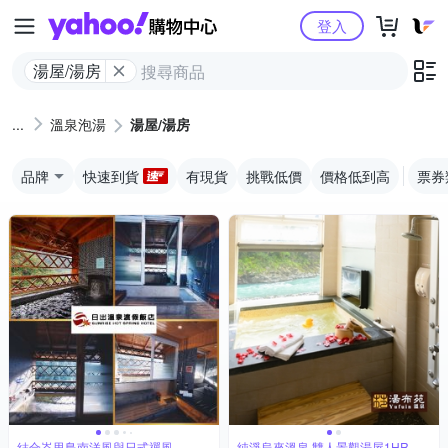
Yahoo購物中心
登入
湯屋/湯房
溫泉泡湯
湯屋/湯房
品牌
快速到貨
有現貨
挑戰低價
價格低到高
票券
結合峇里島南洋風與日式禪風
純淨烏來溫泉 雙人景觀湯屋1HR