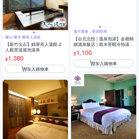
電子票券，即買即用
樂山 樂水 樂美人湯泉
【台北北投 | 溫泉泡湯】金都精
【新竹尖石】錦屏美人湯館-2
緻溫泉飯店 | 親水景觀冷熱湯屋
人觀景湯屋泡湯券
平日泡湯券
1,100
$
1,380
$
加入購物車
加入購物車