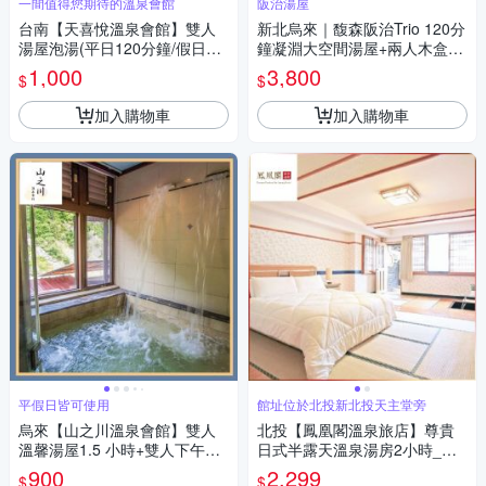
一間值得您期待的溫泉會館
阪治湯屋
台南【天喜悅溫泉會館】雙人
新北烏來｜馥森阪治Trio 120分
湯屋泡湯(平日120分鐘/假日90
鐘凝淵大空間湯屋+兩人木盒餐
分鐘)MO
平假日通用券 淡季方案(MO26)
1,000
3,800
$
$
加入購物車
加入購物車
平假日皆可使用
館址位於北投新北投天主堂旁
烏來【山之川溫泉會館】雙人
北投【鳳凰閣溫泉旅店】尊貴
溫馨湯屋1.5 小時+雙人下午茶
日式半露天溫泉湯房2小時_不
點 (MO)
分平假日再加贈1小時MO
900
2,299
$
$