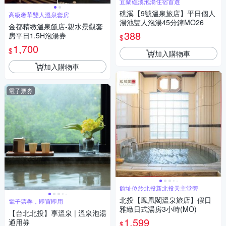
宜蘭礁溪泡湯住宿首選
礁溪【9號溫泉旅店】平日個人
高級奢華雙人溫泉套房
湯池雙人泡湯45分鐘MO26
金都精緻溫泉飯店-親水景觀套
388
房平日1.5H泡湯券
$
1,700
$
加入購物車
加入購物車
電子票券
館址位於北投新北投天主堂旁
北投【鳳凰閣溫泉旅店】假日
電子票券，即買即用
雅緻日式湯房3小時(MO)
【台北北投】享溫泉 | 溫泉泡湯
1,599
通用券
$