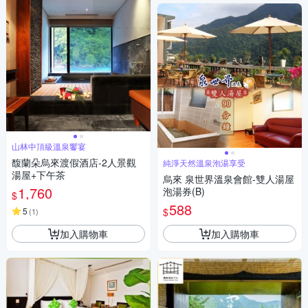
山林中頂級溫泉饗宴
馥蘭朵烏來渡假酒店-2人景觀
純淨天然溫泉泡湯享受
湯屋+下午茶
烏來 泉世界溫泉會館-雙人湯屋
1,760
泡湯券(B)
$
588
$
5
(
1
)
加入購物車
加入購物車