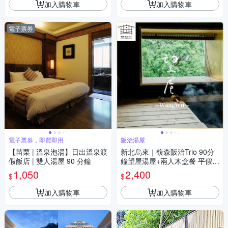
加入購物車
加入購物車
電子票券
電子票券，即買即用
阪治湯屋
【苗栗 | 溫泉泡湯】日出溫泉渡
新北烏來｜馥森阪治Trio 90分
假飯店 | 雙人湯屋 90 分鐘
鐘望屋湯屋+兩人木盒餐 平假日
通用券 淡季方案(MO26)
1,050
2,400
$
$
加入購物車
加入購物車