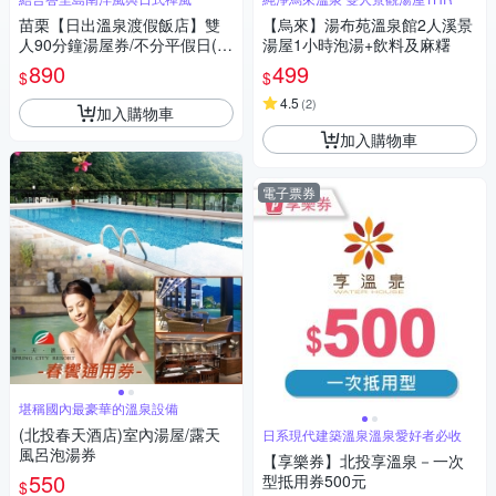
苗栗【日出溫泉渡假飯店】雙
【烏來】湯布苑溫泉館2人溪景
人90分鐘湯屋券/不分平假日(M
湯屋1小時泡湯+飲料及麻糬
O)
890
499
$
$
4.5
(
2
)
加入購物車
加入購物車
電子票券
堪稱國內最豪華的溫泉設備
(北投春天酒店)室內湯屋/露天
日系現代建築溫泉溫泉愛好者必收
風呂泡湯券
【享樂券】北投享溫泉－一次
550
型抵用券500元
$