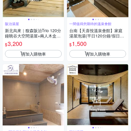
阪治湯屋
一間值得您期待的溫泉會館
新北烏來｜馥森阪治Trio 120分
台南【天喜悅溫泉會館】家庭
鐘眺谷大空間湯屋+兩人木盒餐
湯屋泡湯(平日120分鐘/假日90
平假日通用券 淡季方案(MO26)
分鐘)MO
3,200
1,500
$
$
加入購物車
加入購物車