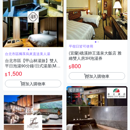
平假日皆可使用
(宜蘭)礁溪帥王溫泉大飯店 雅
台北市區獨享烏來直送美人湯
緻雙人房3H泡湯券
台北市區【甲山林湯旅】雙人
800
平日泡湯90分鐘/日式湯屋(MO
$
26)
1,500
$
加入購物車
加入購物車
電子票券