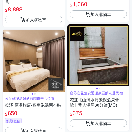
食
1,060
$
8,888
$
加入購物車
加入購物車
座落在花蓮安通溫泉區的花蓮民宿
位於礁溪溫泉的熱鬧市中心位置
花蓮【山灣水月景觀溫泉會
礁溪 原湯旅店-客房泡湯兩小時
館】雙人湯屋60分鐘(MO)
650
675
$
$
挑戰低價
加入購物車
加入購物車