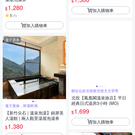
$
1,280
$
加入購物車
5
(
1
)
加入購物車
電子票券
館址位於北投新北投天主堂旁
北投【鳳凰閣溫泉旅店】平日
經典日式湯房3小時 (MO)
電子票券，即買即用
1,699
$
【新竹尖石 | 溫泉泡湯】錦屏美
人湯館 | 兩人觀景湯屋泡湯券
加入購物車
1,380
$