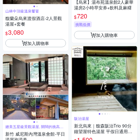
【烏來】湯布苑溫泉館2人豪華
湯房2小時早安券+飲料及麻糬
山林中頂級溫泉饗宴
720
$
馥蘭朵烏來渡假酒店-2人景觀
湯屋+套餐
挑戰低價
3,080
$
加入購物車
加入購物車
阪治湯屋
新北烏來｜馥森阪治Trio 90分
媲美五星級景觀湯屋, 開闊的挑高室
內空間
鐘望屋特色湯屋 平假日通用券
新竹 威尼斯內灣溫泉會館-平日
淡季方案(MO26)
1,500
湯屋泡湯券