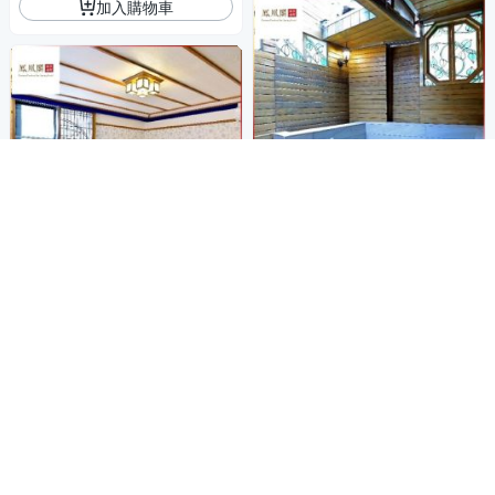
加入購物車
館址位於北投新北投天主堂旁
北投【鳳凰閣溫泉旅店】假日
尊貴半露天湯房3小時(MO)
館址位於北投新北投天主堂旁
2,599
$
北投【鳳凰閣溫泉旅店】平日
雅緻日式湯房3小時(MO)
加入購物車
1,299
$
加入購物車
電子票券