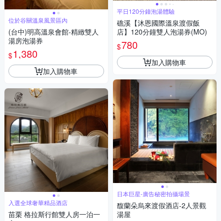
平日120分鐘泡湯體驗
位於谷關溫泉風景區內
礁溪【沐恩國際溫泉渡假飯
(台中)明高溫泉會館-精緻雙人
店】120分鐘雙人泡湯券(MO)
湯房泡湯券
780
$
1,380
$
加入購物車
加入購物車
日本巨星-廣告秘密拍攝場景
入選全球奢華精品酒店
馥蘭朵烏來渡假酒店-2人景觀
苗栗 格拉斯行館雙人房一泊一
湯屋