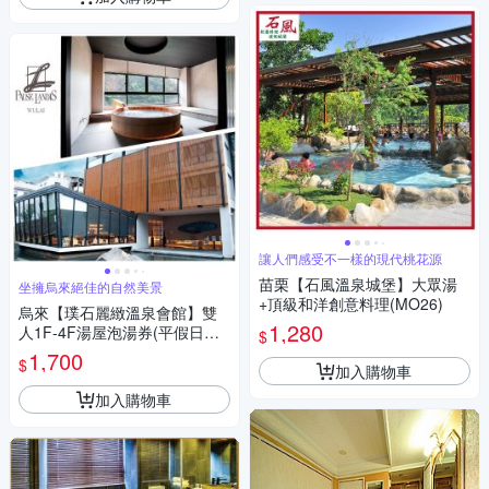
讓人們感受不一樣的現代桃花源
苗栗【石風溫泉城堡】大眾湯
坐擁烏來絕佳的自然美景
+頂級和洋創意料理(MO26)
烏來【璞石麗緻溫泉會館】雙
1,280
人1F-4F湯屋泡湯券(平假日通
$
用)
1,700
$
加入購物車
加入購物車