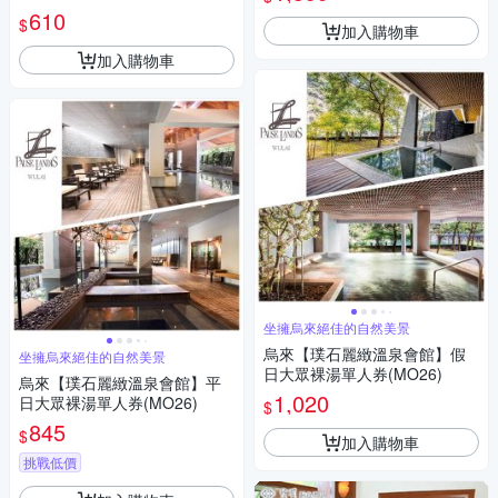
610
$
加入購物車
加入購物車
坐擁烏來絕佳的自然美景
烏來【璞石麗緻溫泉會館】假
坐擁烏來絕佳的自然美景
日大眾裸湯單人券(MO26)
烏來【璞石麗緻溫泉會館】平
1,020
日大眾裸湯單人券(MO26)
$
845
$
加入購物車
挑戰低價