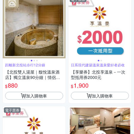
距離新北投站步行12分鐘
日系現代建築溫泉溫泉愛好者必收
【北投雙人湯屋｜馥悅溫泉酒
【享樂券】北投享溫泉－一次
店】獨立溫泉90分鐘｜情侶約
型抵用券2000元
會首選（假日加價）
880
1,900
$
$
加入購物車
加入購物車
電子票券