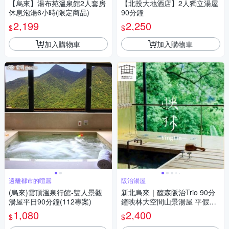
【烏來】湯布苑溫泉館2人套房
【北投大地酒店】2人獨立湯屋
休息泡湯6小時(限定商品)
90分鐘
2,199
2,250
$
$
加入購物車
加入購物車
遠離都市的喧囂
阪治湯屋
(烏來)雲頂溫泉行館-雙人景觀
新北烏來｜馥森阪治Trio 90分
湯屋平日90分鐘(112專案)
鐘映林大空間山景湯屋 平假日
通用券 淡季方案(MO26)
1,080
2,400
$
$