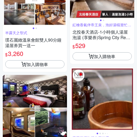
紅檜香氣伴帝王泉，泡好湯犒賞忙碌
的自己
北投春天酒店-1小時個人湯屋
半露天之型式
泡湯 (享樂券)Spring City Reso
璞石麗緻溫泉會館雙人90分鐘
rt
529
湯屋券買一送一
$
3,260
$
加入購物車
加入購物車