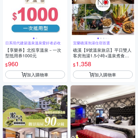
日系現代建築溫泉溫泉愛好者必收
宜蘭礁溪泡湯住宿首選
【享樂券】北投享溫泉－一次
礁溪【9號溫泉旅店】平日雙人
型抵用券1000元
客房泡湯1.5小時+溫泉煮食套
餐(加贈溫泉魚泡腳)MO26
960
1,358
$
$
加入購物車
加入購物車