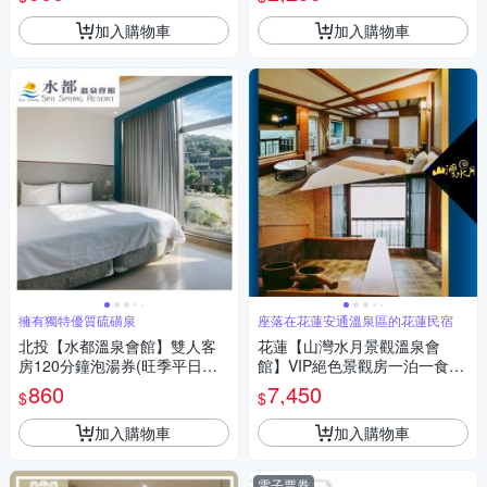
加入購物車
加入購物車
擁有獨特優質硫磺泉
座落在花蓮安通溫泉區的花蓮民宿
北投【水都溫泉會館】雙人客
花蓮【山灣水月景觀溫泉會
房120分鐘泡湯券(旺季平日不
館】VIP絕色景觀房一泊一食住
加價) (MO)
宿券(MO)
860
7,450
$
$
加入購物車
加入購物車
電子票券