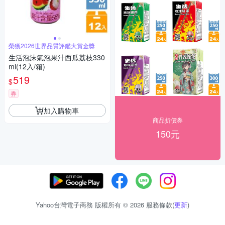
榮獲2026世界品質評鑑大賞金獎
生活泡沫氣泡果汁西瓜荔枝330
ml(12入/箱)
519
$
券
加入購物車
商品折價券
150元
Yahoo台灣電子商務 版權所有 © 2026 服務條款(
更新
)