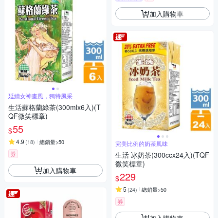
加入購物車
延續女神畫風，獨特風采
生活蘇格蘭綠茶(300mlx6入)(T
QF微笑標章)
55
$
4.9
(
18
)
總銷量>50
完美比例的奶茶風味
券
生活 冰奶茶(300ccx24入)(TQF
微笑標章)
加入購物車
229
$
5
(
24
)
總銷量>50
券
加入購物車