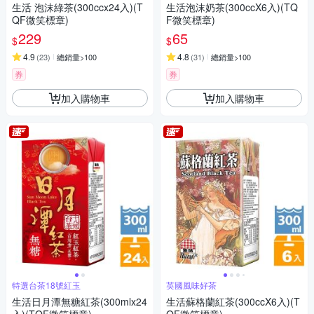
生活 泡沫綠茶(300ccx24入)(T
生活泡沫奶茶(300ccX6入)(TQ
QF微笑標章)
F微笑標章)
229
65
$
$
4.9
4.8
(
23
)
總銷量>100
(
31
)
總銷量>100
券
券
加入購物車
加入購物車
特選台茶18號紅玉
英國風味好茶
生活日月潭無糖紅茶(300mlx24
生活蘇格蘭紅茶(300ccX6入)(T