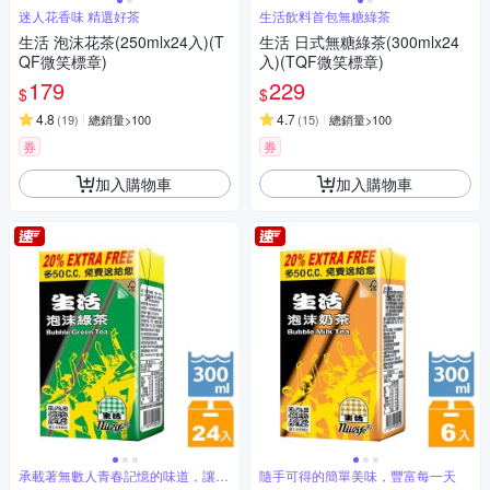
迷人花香味 精選好茶
生活飲料首包無糖綠茶
生活 泡沫花茶(250mlx24入)(T
生活 日式無糖綠茶(300mlx24
QF微笑標章)
入)(TQF微笑標章)
179
229
$
$
4.8
4.7
(
19
)
總銷量>100
(
15
)
總銷量>100
券
券
加入購物車
加入購物車
承載著無數人青春記憶的味道，讓人
隨手可得的簡單美味，豐富每一天
難以忘懷