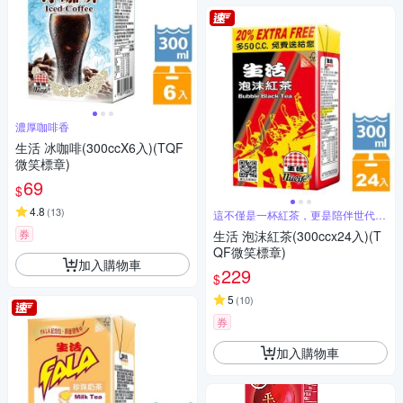
濃厚咖啡香
生活 冰咖啡(300ccX6入)(TQF
微笑標章)
69
$
4.8
(
13
)
這不僅是一杯紅茶，更是陪伴世代的
熟悉味道
券
生活 泡沫紅茶(300ccx24入)(T
QF微笑標章)
加入購物車
229
$
5
(
10
)
券
加入購物車