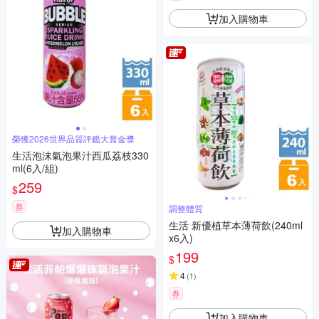
加入購物車
榮獲2026世界品質評鑑大賞金獎
生活泡沫氣泡果汁西瓜荔枝330
ml(6入/組)
259
$
券
調整體質
生活 新優植草本薄荷飲(240ml
加入購物車
x6入)
199
$
4
(
1
)
券
加入購物車