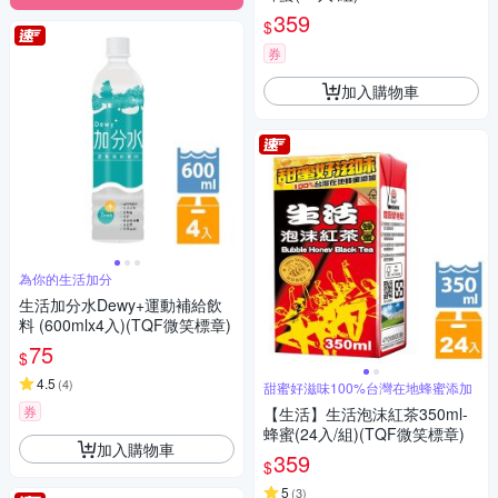
359
$
券
加入購物車
為你的生活加分
生活加分水Dewy+運動補給飲
料 (600mlx4入)(TQF微笑標章)
75
$
4.5
(
4
)
甜蜜好滋味100%台灣在地蜂蜜添加
券
【生活】生活泡沫紅茶350ml-
蜂蜜(24入/組)(TQF微笑標章)
加入購物車
359
$
5
(
3
)