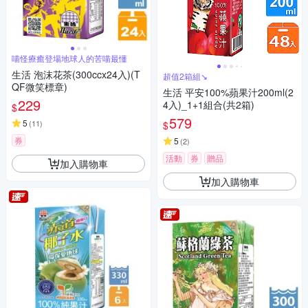
喵怪療癒登場地球人的苦喵最懂
生活 泡沫花茶(300ccx24入)(T
超值2箱組↘︎
QF微笑標章)
生活 平安100%蘋果汁200ml(2
229
4入)_1+1組合(共2箱)
$
579
5
(
11
)
$
券
5
(
2
)
活動
券
贈品
加入購物車
加入購物車