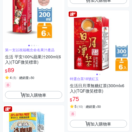
第一支以祝福概念命名果汁產品
生活 平安100%蘋果汁200ml(6
入)(TQF微笑標章)
89
$
4
(
5
)
總銷量>50
特選台茶18號紅玉
券
生活日月潭無糖紅茶(300mlx6
入)(TQF微笑標章)
加入購物車
75
$
5
(
10
)
總銷量>50
券
加入購物車