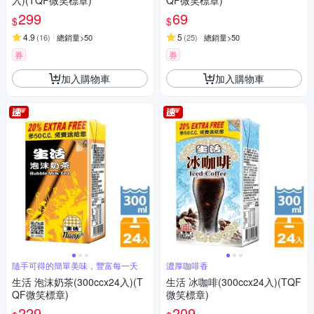
入)(TQF微笑標章)
QF微笑標章)
299
69
$
$
4.9
5
(
16
)
總銷量>50
(
25
)
總銷量>50
券
券
加入購物車
加入購物車
隨手可得的簡單美味，豐富每一天
濃厚咖啡香
生活 泡沫奶茶(300ccx24入)(T
生活 冰咖啡(300ccx24入)(TQF
QF微笑標章)
微笑標章)
229
209