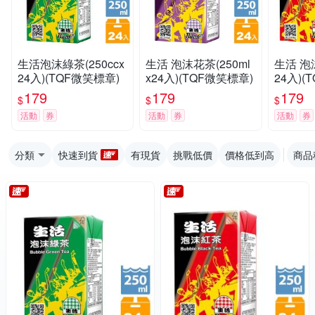
生活泡沫綠茶(250ccx
生活 泡沫花茶(250ml
生活 泡沫
24入)(TQF微笑標章)
x24入)(TQF微笑標章)
24入)(
179
179
179
$
$
$
活動
券
活動
券
活動
券
分類
快速到貨
有現貨
挑戰低價
價格低到高
商品