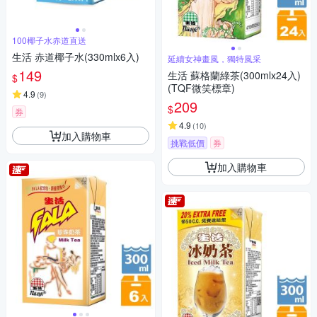
100椰子水赤道直送
生活 赤道椰子水(330mlx6入)
延續女神畫風，獨特風采
149
生活 蘇格蘭綠茶(300mlx24入)
$
(TQF微笑標章)
4.9
(
9
)
209
$
券
4.9
(
10
)
加入購物車
挑戰低價
券
加入購物車