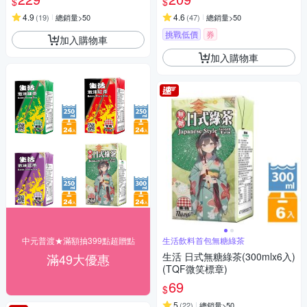
$
$
4.9
4.6
(
19
)
總銷量>50
(
47
)
總銷量>50
挑戰低價
券
加入購物車
加入購物車
中元普渡★滿額抽399點超贈點
生活飲料首包無糖綠茶
生活 日式無糖綠茶(300mlx6入)
滿49大優惠
(TQF微笑標章)
69
$
5
(
22
)
總銷量>50