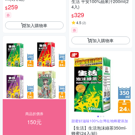
生活 平安100%蘋果汁200ml(2
259
4入)
$
329
券
$
4.5
(
2
)
加入購物車
券
加入購物車
商品折價券
150元
甜蜜好滋味100%台灣在地蜂蜜添加
【生活】生活泡沫綠茶350ml-
蜂蜜(24入/組)