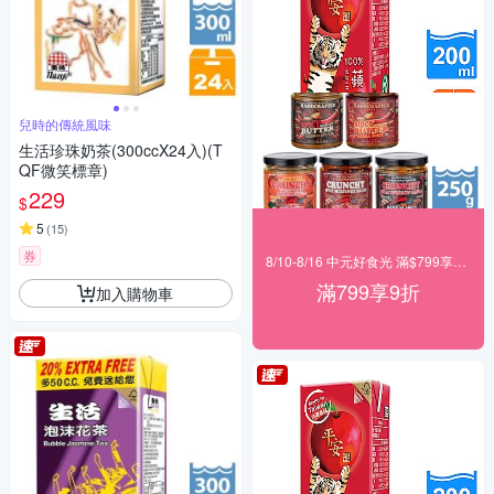
兒時的傳統風味
生活珍珠奶茶(300ccX24入)(T
QF微笑標章)
229
$
5
(
15
)
券
8/10-8/16 中元好食光 滿$799享9折
滿799享9折
加入購物車