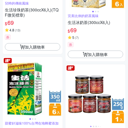
兒時的傳統風味
生活珍珠奶茶(300ccX6入)(TQ
F微笑標章)
完美比例的奶茶風味
69
生活冰奶茶(300ccX6入)
$
69
4.8
(
13
)
$
券
5
(
7
)
券
加入購物車
加入購物車
甜蜜好滋味100%台灣在地蜂蜜添加