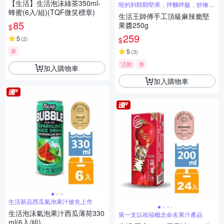
【生活】生活泡沫綠茶350ml-
咬的到顆顆堅果，拌麵拌飯，炒燴料
理皆適用
蜂蜜(6入/組)(TQF微笑標章)
生活王師傅手工頂級麻辣脆堅
85
果醬250g
$
259
5
(
2
)
$
券
5
(
3
)
活動
券
加入購物車
加入購物車
生活新品西瓜氣泡果汁搶先上市
生活泡沫氣泡果汁西瓜薄荷330
第一支以祝福概念命名果汁產品
ml(6入/組)