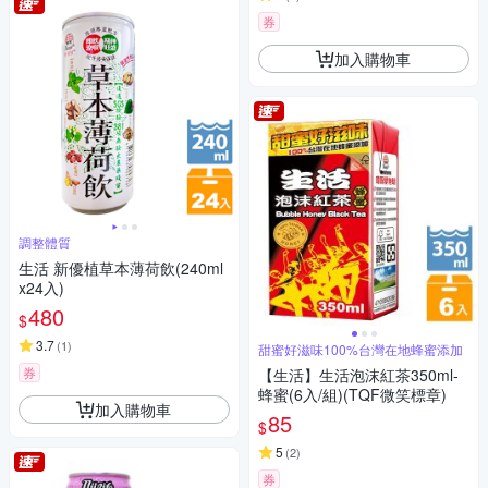
券
加入購物車
調整體質
生活 新優植草本薄荷飲(240ml
x24入)
480
$
3.7
(
1
)
甜蜜好滋味100%台灣在地蜂蜜添加
券
【生活】生活泡沫紅茶350ml-
蜂蜜(6入/組)(TQF微笑標章)
加入購物車
85
$
5
(
2
)
券