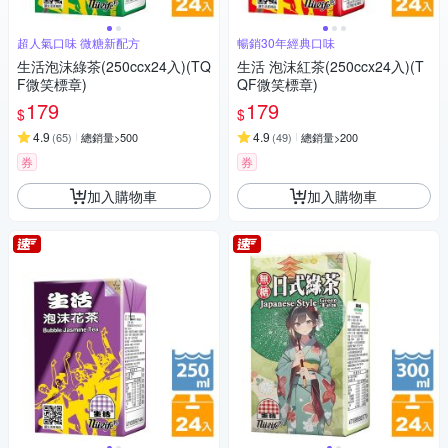
超人氣口味 微糖新配方
暢銷30年經典口味
生活泡沫綠茶(250ccx24入)(TQ
生活 泡沫紅茶(250ccx24入)(T
F微笑標章)
QF微笑標章)
179
179
$
$
4.9
4.9
(
65
)
總銷量>500
(
49
)
總銷量>200
券
券
加入購物車
加入購物車