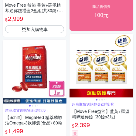
Move Free 益節 薑黃+羅望精
商品折價券
萃迷你錠禮盒2盒組(共30錠x4
100元
瓶)
2,999
$
加入購物車
超商取貨送購物金(詳說明)
超商取貨送購物金(詳說明)
【Move Free益節】薑黃+羅望
精粹迷你錠 (30錠x3瓶)
【Schiff】 MegaRed 精萃磷蝦
油Omega-3軟膠囊(食品) 80粒
2,399
$
1,499
$
券