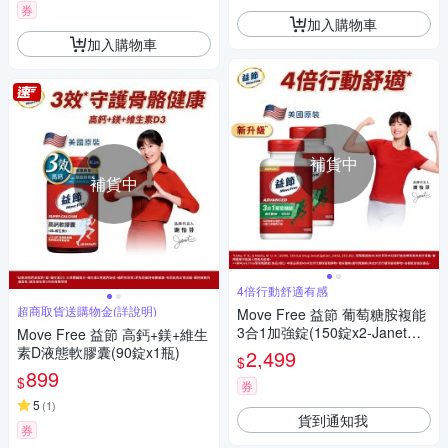
券
加入購物車
加入購物車
補貨中
補貨中
4倍行動舒適有感
超商取貨送購物金(詳說明)
Move Free 益節 葡萄糖胺複能
3合1加強錠(150錠x2-Janet代
Move Free 益節 高鈣+鎂+維生
言/玻尿酸鈉/MSM)
素D液態軟膠囊(90錠x1瓶)
2,499
$
899
$
券
5
(
1
)
貨到通知我
券