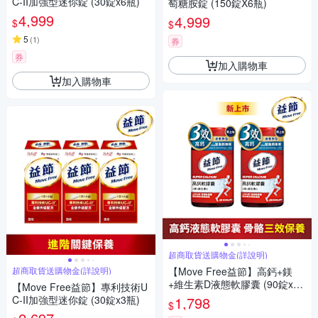
C-II加強型迷你錠 (30錠x6瓶)
萄糖胺錠 (150錠X6瓶)
4,999
4,999
$
$
5
(
1
)
券
券
加入購物車
加入購物車
超商取貨送購物金(詳說明)
超商取貨送購物金(詳說明)
【Move Free益節】高鈣+鎂
+維生素D液態軟膠囊 (90錠x2
【Move Free益節】專利技術U
瓶)
C-II加強型迷你錠 (30錠x3瓶)
1,798
$