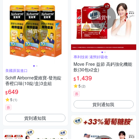
補貨中
補貨中
專利技術 液態好吸收
Move Free 益節 高鈣強化機能
飲(30包x2盒)
美國原裝進口
1,439
Schiff Airborne愛維寶-發泡錠
$
香橙口味(10錠/盒)3盒組
5
(
2
)
649
$
券
5
(
1
)
貨到通知我
券
貨到通知我