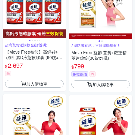
超商取貨送購物金(詳說明)
2週防護有感，支持運動續航力
【Move Free益節】高鈣+鎂
Move Free 益節 薑黃+羅望精
+維生素D液態軟膠囊 (90錠x3
萃迷你錠(30錠x1瓶)
瓶)
2,697
799
$
$
券
挑戰低價
券
加入購物車
加入購物車