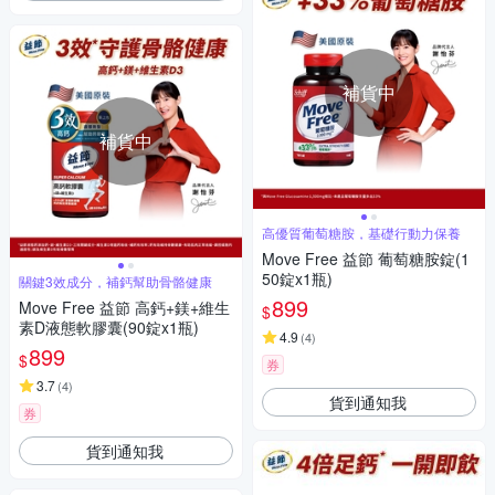
補貨中
補貨中
高優質葡萄糖胺，基礎行動力保養
Move Free 益節 葡萄糖胺錠(1
50錠x1瓶)
關鍵3效成分，補鈣幫助骨骼健康
899
Move Free 益節 高鈣+鎂+維生
$
素D液態軟膠囊(90錠x1瓶)
4.9
(
4
)
899
$
券
3.7
(
4
)
貨到通知我
券
貨到通知我