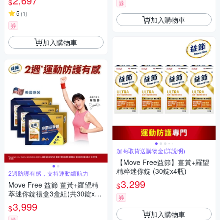
2,697
$
券
5
(
1
)
加入購物車
券
加入購物車
超商取貨送購物金(詳說明)
【Move Free益節】薑黃+羅望
精粹迷你錠 (30錠x4瓶)
2週防護有感，支持運動續航力
3,299
Move Free 益節 薑黃+羅望精
$
萃迷你錠禮盒3盒組(共30錠x6
券
瓶)
3,999
$
加入購物車
券