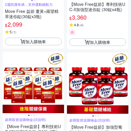
【Move Free益節】專利技術U
2週防護有感，支持運動續航力
C-II加強型迷你錠 (30錠x4瓶)
Move Free 益節 薑黃+羅望精
3,360
萃迷你錠(30錠x3瓶)
$
2,099
$
4.8
(
4
)
5
(
1
)
券
加入購物車
加入購物車
超商取貨送購物金(詳說明)
超商取貨送購物金(詳說明)
【Move Free益節】專利技術U
【Move Free益節】加強型葡