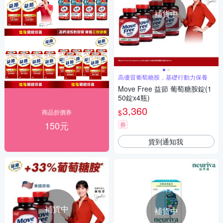
補貨中
高優質葡萄糖胺，基礎行動力保養
Move Free 益節 葡萄糖胺錠(1
50錠x4瓶)
3,360
$
商品折價券
150元
券
貨到通知我
補貨中
補貨中