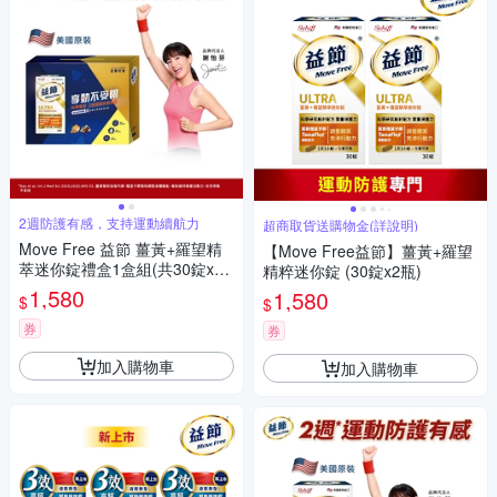
2週防護有感，支持運動續航力
超商取貨送購物金(詳說明)
Move Free 益節 薑黃+羅望精
【Move Free益節】薑黃+羅望
萃迷你錠禮盒1盒組(共30錠x2
精粹迷你錠 (30錠x2瓶)
瓶)
1,580
1,580
$
$
券
券
加入購物車
加入購物車