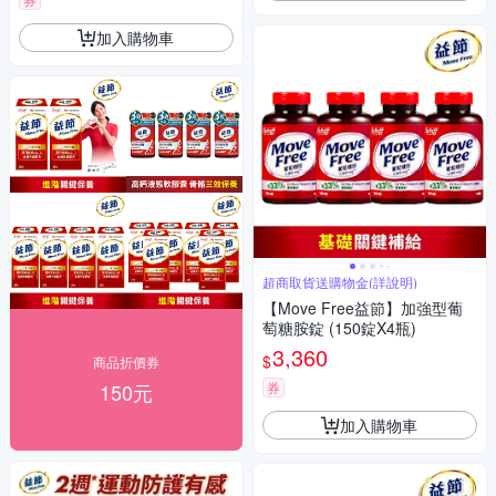
加入購物車
超商取貨送購物金(詳說明)
【Move Free益節】加強型葡
萄糖胺錠 (150錠X4瓶)
3,360
$
商品折價券
150元
券
加入購物車