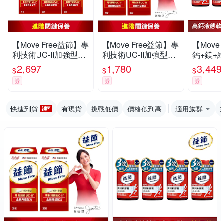
【Move Free益節】專
【Move Free益節】專
【Move
利技術UC-II加強型迷
利技術UC-II加強型迷
鈣+鎂+
你錠 (30錠x3瓶)
你錠 (30錠x2瓶)
軟膠囊 (
2,697
1,780
3,44
$
$
$
券
券
券
快速到貨
有現貨
挑戰低價
價格低到高
適用族群