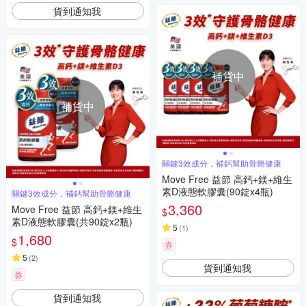
貨到通知我
補貨中
補貨中
關鍵3效成分，補鈣幫助骨骼健康
Move Free 益節 高鈣+鎂+維生
素D液態軟膠囊(90錠x4瓶)
關鍵3效成分，補鈣幫助骨骼健康
3,360
Move Free 益節 高鈣+鎂+維生
$
素D液態軟膠囊(共90錠x2瓶)
5
(
1
)
1,680
$
券
5
(
2
)
貨到通知我
券
貨到通知我