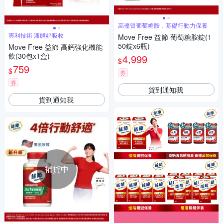
高優質葡萄糖胺，基礎行動力保養
專利技術 液態好吸收
Move Free 益節 葡萄糖胺錠(1
50錠x6瓶)
Move Free 益節 高鈣強化機能
飲(30包x1盒)
4,999
$
759
$
券
券
貨到通知我
貨到通知我
補貨中