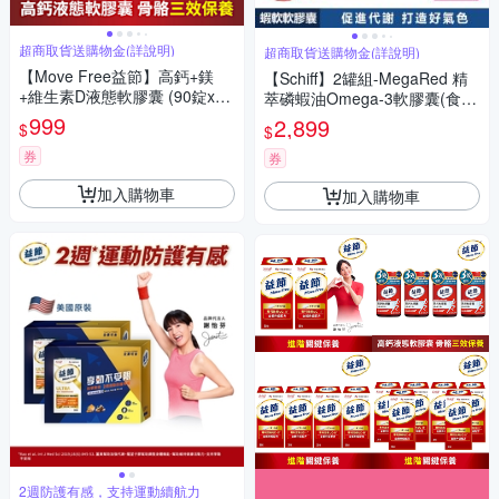
超商取貨送購物金(詳說明)
超商取貨送購物金(詳說明)
【Move Free益節】高鈣+鎂
【Schiff】2罐組-MegaRed 精
+維生素D液態軟膠囊 (90錠x1
萃磷蝦油Omega-3軟膠囊(食
瓶)
品) (80粒/罐)
999
2,899
$
$
券
券
加入購物車
加入購物車
2週防護有感，支持運動續航力