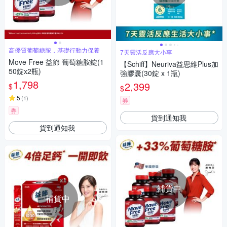
高優質葡萄糖胺，基礎行動力保養
7天靈活反應大小事
Move Free 益節 葡萄糖胺錠(1
【Schiff】Neuriva益思維Plus加
50錠x2瓶)
強膠囊(30錠 x 1瓶)
1,798
2,399
$
$
5
(
1
)
券
券
貨到通知我
貨到通知我
補貨中
補貨中