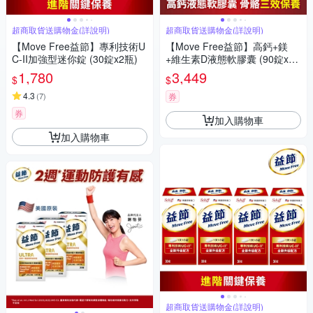
超商取貨送購物金(詳說明)
超商取貨送購物金(詳說明)
【Move Free益節】專利技術U
【Move Free益節】高鈣+鎂
C-II加強型迷你錠 (30錠x2瓶)
+維生素D液態軟膠囊 (90錠x4
瓶)
1,780
3,449
$
$
4.3
(
7
)
券
券
加入購物車
加入購物車
超商取貨送購物金(詳說明)