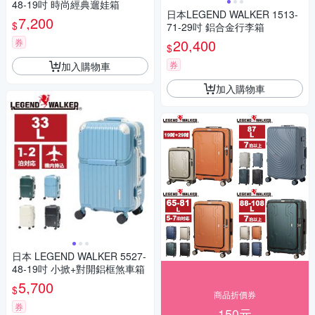
48-19吋 時尚經典遛娃箱
日本LEGEND WALKER 1513-
7,200
$
71-29吋 鋁合金行李箱
20,400
券
$
券
加入購物車
加入購物車
日本 LEGEND WALKER 5527-
48-19吋 小掀+對開鋁框煞車箱
5,700
$
商品折價券
券
150元