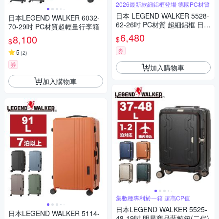
2026最新款細鋁框登場 德國PC材質
日本 LEGEND WALKER 5528-
日本LEGEND WALKER 6032-
62-26吋 PC材質 超細鋁框 日乃
70-29吋 PC材質超輕量行李箱
本輪 行李箱
6,480
8,100
$
$
券
5
(
2
)
券
加入購物車
加入購物車
集數種專利於一箱 超高CP值
日本LEGEND WALKER 5525-
日本LEGEND WALKER 5114-
48-19吋 明星商品藍鯨箱(二代)