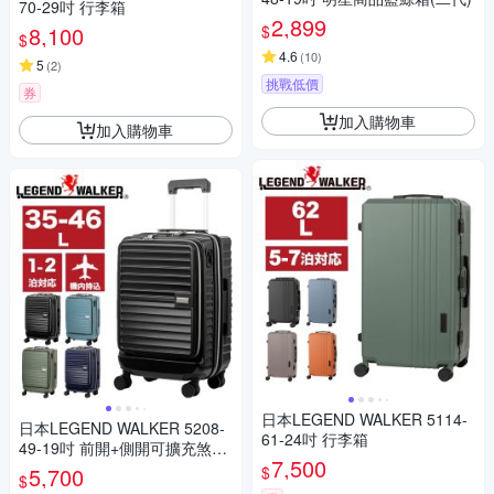
70-29吋 行李箱
2,899
$
8,100
$
4.6
(
10
)
5
(
2
)
挑戰低價
券
加入購物車
加入購物車
日本LEGEND WALKER 5114-
日本LEGEND WALKER 5208-
61-24吋 行李箱
49-19吋 前開+側開可擴充煞車
7,500
拉鍊箱
$
5,700
$