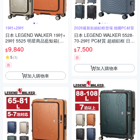
19吋+29吋
2026最新款細鋁框登場 德國PC材質
日本 LEGEND WALKER 19吋+
日本 LEGEND WALKER 5528-
29吋 5525 明星商品藍鯨箱(二
70-29吋 PC材質 超細鋁框 日乃
代)
本輪 行李箱
9,840
7,500
$
$
5
(
1
)
券
券
加入購物車
加入購物車