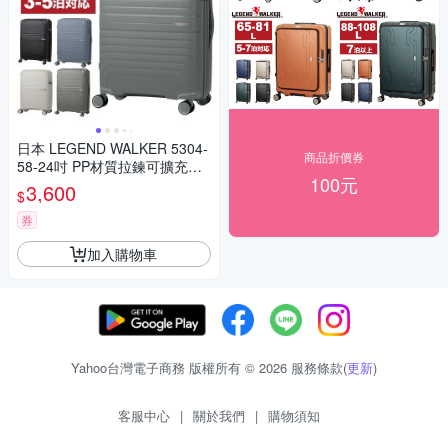
日本 LEGEND WALKER 5304-
商品折價券
58-24吋 PP材質拉鍊可擴充款
100元
行李箱
3,600
$
券
加入購物車
Yahoo台灣電子商務 版權所有 © 2026 服務條款(
更新
)
客服中心
|
關於我們
|
購物須知