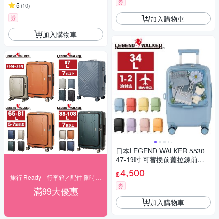
券
5
(
10
)
券
加入購物車
加入購物車
日本LEGEND WALKER 5530-
47-19吋 可替換前蓋拉鍊前開
+側開登機箱
4,500
$
旅行 Ready！行李箱／配件 限時下殺
券
滿99大優惠
加入購物車