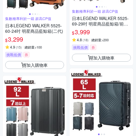
集數種專利於一箱 超高CP值
日本LEGEND WALKER 5525-
集數種專利於一箱 超高CP值
69-29吋 明星商品藍鯨箱/前開
日本LEGEND WALKER 5525-
行李箱(二代)
3,999
60-24吋 明星商品藍鯨箱(二代)
$
3,299
$
4.8
(
18
)
總銷量>200
4.9
(
15
)
總銷量>100
挑戰低價
券
挑戰低價
券
加入購物車
加入購物車