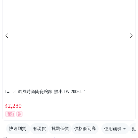
iwatch 歐風時尚陶瓷腕錶-黑小-IW-2006L-1
2,280
$
活動
券
快速到貨
有現貨
挑戰低價
價格低到高
使用族群
動