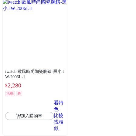
iwatch 歐風時尚陶瓷腕錶-黑小-I
W-2006L-1
2,280
$
活動
券
看特
色
比較
加入購物車
找相
似