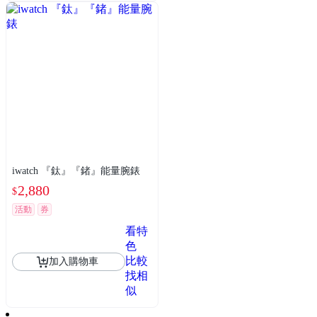
iwatch 『鈦』『鍺』能量腕錶
2,880
$
活動
券
看特
色
比較
加入購物車
找相
似