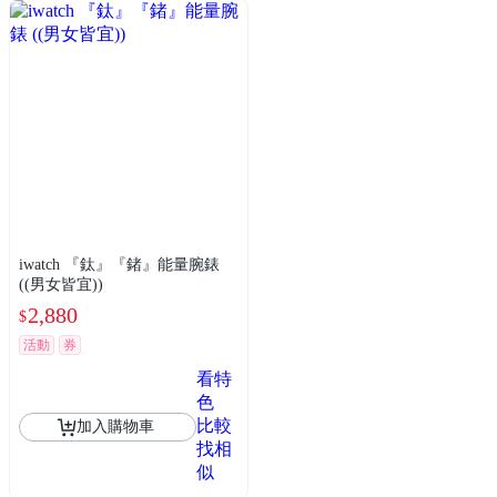
iwatch 『鈦』『鍺』能量腕錶
((男女皆宜))
2,880
$
活動
券
看特
色
比較
加入購物車
找相
似