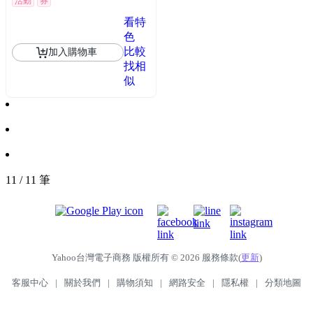
活動
券
看特
色
比較
加入購物車
找相
似
11 / 11 筆
Yahoo台灣電子商務 版權所有 © 2026 服務條款(
更新
)
客服中心
|
關於我們
|
購物須知
|
網路安全
|
隱私權
|
分類地圖