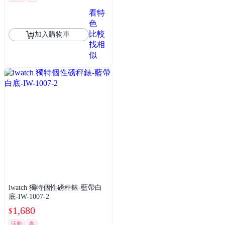
看特
色
比較
加入購物車
找相
似
iwatch 獨特個性磅秤錶-藍帶白
底-IW-1007-2
1,680
$
活動
券