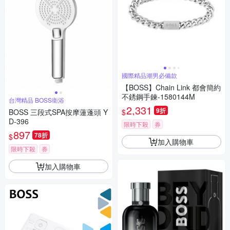
國際精品潮男必備款
【BOSS】Chain Link 都會簡約
不銹鋼手鍊-1580144M
台灣精品 BOSS衛浴
2,331
9折
$
BOSS 三段式SPA按摩蓮蓬頭 Y
D-396
限時下殺
券
897
78折
$
加入購物車
限時下殺
券
加入購物車