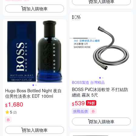
加入購物車
加入購物車
BOSS製造 台灣精品
BOSS PVC沐浴軟管 不打結防
Hugo Boss Bottled Night 夜自
纏繞 霧灰 5尺
信男性淡香水 EDT 100ml
539
1,680
79折
$
$
挑戰低價
券
5
(
2
)
券
加入購物車
加入購物車