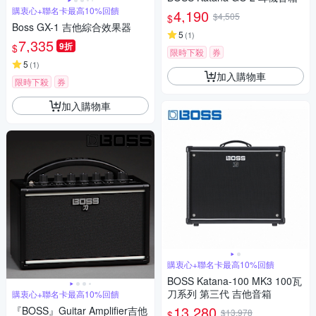
購衷心+聯名卡最高10%回饋
4,190
$4,505
$
Boss GX-1 吉他綜合效果器
5
(
1
)
7,335
9折
$
限時下殺
券
5
(
1
)
加入購物車
限時下殺
券
加入購物車
購衷心+聯名卡最高10%回饋
BOSS Katana-100 MK3 100瓦
刀系列 第三代 吉他音箱
購衷心+聯名卡最高10%回饋
13,280
『BOSS』Guitar Amplifier吉他
$13,978
$