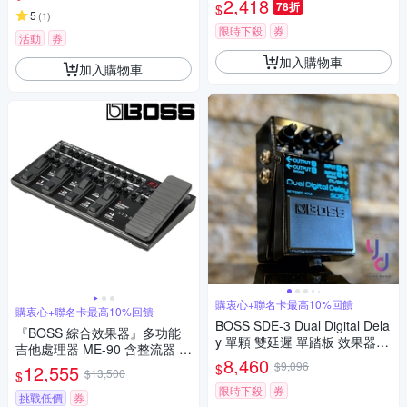
2,418
78折
$
5
(
1
)
限時下殺
券
活動
券
加入購物車
加入購物車
購衷心+聯名卡最高10%回饋
購衷心+聯名卡最高10%回饋
BOSS SDE-3 Dual Digital Dela
『BOSS 綜合效果器』多功能
y 單顆 雙延遲 單踏板 效果器
吉他處理器 ME-90 含整流器 /
公司貨 五年保固
8,460
公司貨二年保固
$9,096
$
12,555
$13,500
$
限時下殺
券
挑戰低價
券