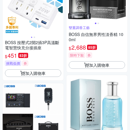
雙重調香工藝
BOSS 自信無界男性淡香精 10
0ml
BOSS 按壓式2開2插3P高溫斷
2,688
電智慧快充分接插座
85折
$
451
限時下殺
券
83折
$
挑戰低價
券
加入購物車
加入購物車