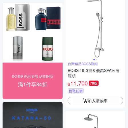
台灣精品BOSS龍頭
BOSS 19-0198 低鉛SPA沐浴
龍頭
8/3-8/9 香水/香氛 結帳84折
11,700
滿1件享84折
78折
$
挑戰低價
加入購物車