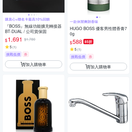
購衷心+聯名卡最高10%回饋
一款休閒爽朗香味
『BOSS』無線功能擴充轉接器
HUGO BOSS 優客男性體香膏7
BT-DUAL / 公司貨保固
0g
1,691
$1,780
$
588
85折
$
5
(
1
)
5
(
1
)
挑戰低價
券
挑戰低價
券
加入購物車
加入購物車