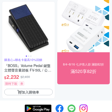
購衷心+聯名卡最高10%回饋
8/4~8/16 七夕情人節 滿額82折
『BOSS』Volume Pedal 鍵盤
立體聲音量踏板 FV-50L / 公司
滿520享82折
貨
2,232
$2,400
$
限時下殺
券
加入購物車