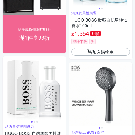
清爽的男性氣質
HUGO BOSS 勁藍自信男性淡
香水100ml
樂器瘋搶價限時93折
1,554
84折
$
滿1件享93折
限時下殺
券
加入購物車
活力自信陽剛魅力
台灣精品 BOSS衛浴
HUGO BOSS 自信無限男性淡