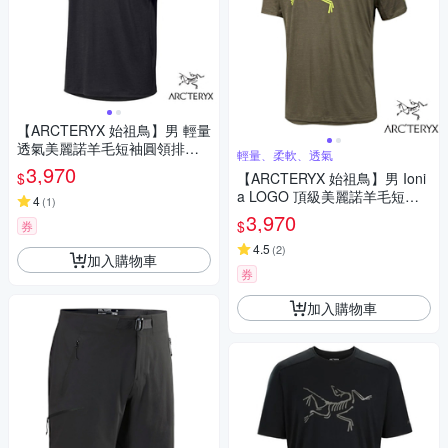
【ARCTERYX 始祖鳥】男 輕量
透氣美麗諾羊毛短袖圓領排汗
輕量、柔軟、透氣
衣.T恤.上衣_X000007733 黑
3,970
$
【ARCTERYX 始祖鳥】男 Ioni
a LOGO 頂級美麗諾羊毛短袖
4
(
1
)
圓領排汗衣.T恤.上衣_X000006
3,970
$
券
796-30571 龍紋綠/光束黃
4.5
(
2
)
加入購物車
券
加入購物車