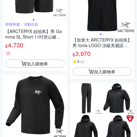
拼接剪裁，活動自如
【ARCTERYX 始祖鳥】男 Ga
mma SL Short 11吋登山健行
【加拿大 ARCTERYX 始祖鳥】
短褲.運動休閒褲_X000009526
4,730
男 Ionia LOGO 頂級美麗諾羊
$
黑
毛短袖圓領排汗衣.美利奴T恤.
3,970
券
$
運動休閒上衣.適登山旅遊_ X0
00006796-30571 黑
5
(
1
)
加入購物車
加入購物車