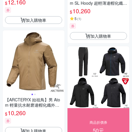
12,160
$
m SL Hoody 超輕薄連帽化纖保
000006947 黑寶石
暖外套.夾克.風衣_X00000956
10,260
券
$
0 沈靜灰
5
(
1
)
加入購物車
券
加入購物車
【ARCTERYX 始祖鳥】男 Ato
m 輕量抗水耐磨連帽化纖外套
(僅370g).防風保暖夾克_X0000
10,260
$
07487 帆布棕II
券
商品折價券
50元
加入購物車