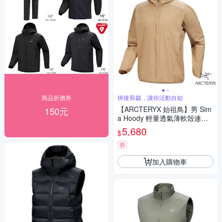
商品折價券
拼接剪裁，讓你活動自如
【ARCTERYX 始祖鳥】男 Sim
150元
a Hoody 輕量透氣薄軟殼連帽
防風外套.夾克.風衣_X0000065
5,680
$
92 帆布棕
券
加入購物車