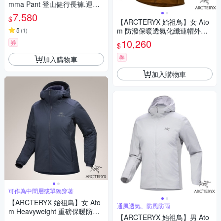
mma Pant 登山健行長褲.運動
休閒褲.多口袋褲.工作褲/ X000
7,580
$
009532 黑色
【ARCTERYX 始祖鳥】女 Ato
5
m 防潑保暖透氣化纖連帽外套.
(
1
)
夾克_X000006780-30090 育空
10,260
券
$
褐
券
加入購物車
加入購物車
可作為中間層或單獨穿著
【ARCTERYX 始祖鳥】女 Ato
通風透氣、防風防雨
m Heavyweight 重磅保暖防風
【ARCTERYX 始祖鳥】男 Ato
防潑透氣化纖連帽外套.夾克_X