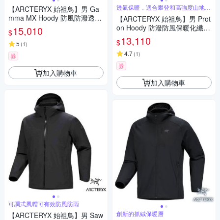
透氣保暖，適合攀登和高強度山地活
【ARCTERYX 始祖鳥】男 Ga
動
mma MX Hoody 防風防潑透氣
【ARCTERYX 始祖鳥】男 Prot
連帽外套.夾克.風雨衣_X00000
on Hoody 防潑防風保暖化纖連
15,010
$
8485 黑
帽軟殼外套.大衣.夾克_X00000
13,110
$
5
(
1
)
8436 黑
4.7
(
1
)
券
券
加入購物車
加入購物車
可調式風帽可有效防風防雨
創新的抓絨保暖層
【ARCTERYX 始祖鳥】男 Saw