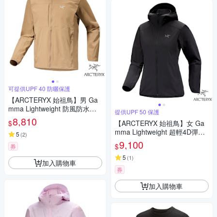
可提供UPF 40 防曬保護
【ARCTERYX 始祖鳥】男 Ga
mma Lightweight 防風防水軟
提供UPF 50 保護
殼外套.風衣.夾克_X00000914
8,810
$
【ARCTERYX 始祖鳥】女 Ga
1 帆布棕
mma Lightweight 超輕4D彈性
5
(
2
)
薄軟殼耐磨連帽防風外套/夾克_
9,100
$
券
X000007779 黑
5
(
1
)
加入購物車
券
加入購物車