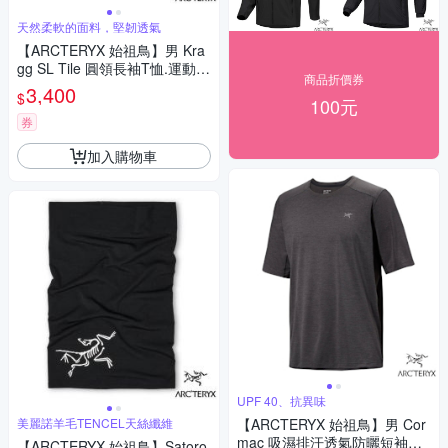
天然柔軟的面料，堅韌透氣
【ARCTERYX 始祖鳥】男 Kra
gg SL Tile 圓領長袖T恤.運動上
商品折價券
衣.休閒衫/160gsm長絨SUPIM
3,400
$
100元
A棉/攀岩.抱石.徒步.城市休閑_
X000009537 黑/絹絲白
券
加入購物車
UPF 40、抗異味
美麗諾羊毛TENCEL天絲纖維
【ARCTERYX 始祖鳥】男 Cor
mac 吸濕排汗透氣防曬短袖圓
【ARCTERYX 始祖鳥】Satoro