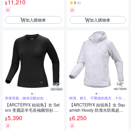
11,210
$
5
(
1
)
09905 夜色藍
券
券
加入購物車
加入購物車
拼接剪裁，確保活動自如
輕薄、耐久、可壓縮的風衣，十分通
用
【ARCTERYX 始祖鳥】女 Sat
【ARCTERYX 始祖鳥】女 Squ
oro 美麗諾羊毛長袖圓領衫.保
amish Hoody 防潑水防風超輕
暖衛生衣.上衣_X000008474
薄連帽風衣外套.夾克_X00000
5,390
6,250
$
$
黑
6946-30620 空氣灰
券
券