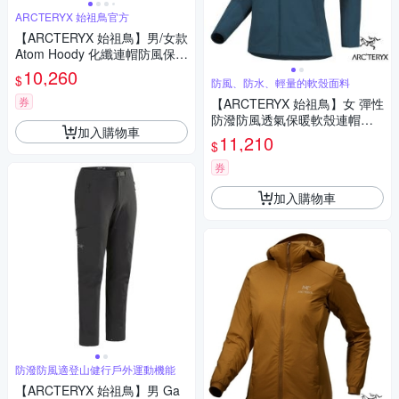
ARCTERYX 始祖鳥官方
【ARCTERYX 始祖鳥】男/女款
Atom Hoody 化纖連帽防風保暖
風衣外套
10,260
$
防風、防水、輕量的軟殼面料
券
【ARCTERYX 始祖鳥】女 彈性
防潑防風透氣保暖軟殼連帽外
加入購物車
套.夾克_X000010561 夜色藍
11,210
$
券
加入購物車
防潑防風適登山健行戶外運動機能
【ARCTERYX 始祖鳥】男 Ga