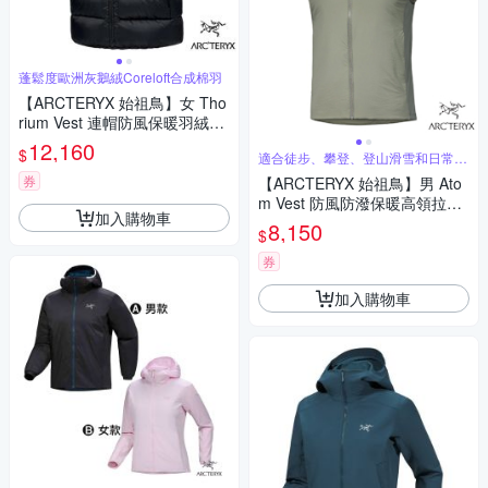
蓬鬆度歐洲灰鵝絨Coreloft合成棉羽
【ARCTERYX 始祖鳥】女 Tho
rium Vest 連帽防風保暖羽絨背
心.中央拉鍊開襟背心/ X00001
12,160
$
適合徒步、攀登、登山滑雪和日常穿
0547 黑
著
券
【ARCTERYX 始祖鳥】男 Ato
m Vest 防風防潑保暖高領拉鍊
加入購物車
開襟背心_X000009559 糧草綠
8,150
$
券
加入購物車