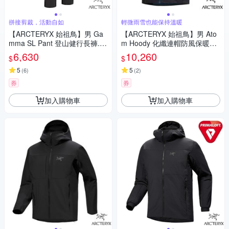
拼接剪裁，活動自如
輕微雨雪也能保持溫暖
【ARCTERYX 始祖鳥】男 Ga
【ARCTERYX 始祖鳥】男 Ato
mma SL Pant 登山健行長褲.運
m Hoody 化纖連帽防風保暖外
動休閒褲_X000009525 黑
套.夾克.大衣.雪衣/Coreloft合成
6,630
10,260
$
$
棉羽/ X000009556 黑綠撞色
5
5
(
6
)
(
2
)
券
券
加入購物車
加入購物車