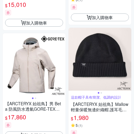
連帽外套.夾克.風雨衣_X00000
15,010
$
8485 沈靜灰
券
券
加入購物車
加入購物車
這款帽子具有簡潔、低調的設計
【ARCTERYX 始祖鳥】男 Bet
【ARCTERYX 始祖鳥】Mallow
a 防風防水透氣GORE-TEX連
輕量保暖無邊針織帽.護耳毛線
帽外套.軟殼夾克.風雨衣_X000
帽.羊毛帽_X000007423 黑
17,860
1,980
$
$
008584 盧恩褐
券
5
(
1
)
券