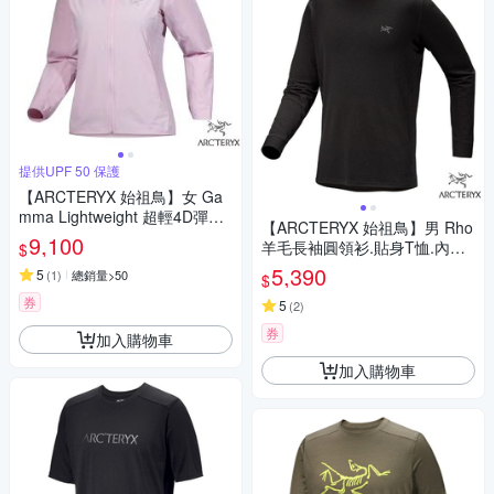
提供UPF 50 保護
【ARCTERYX 始祖鳥】女 Ga
mma Lightweight 超輕4D彈性
【ARCTERYX 始祖鳥】男 Rho
薄軟殼耐磨連帽防風外套/夾克/
9,100
羊毛長袖圓領衫.貼身T恤.內搭
$
高度透氣/適登山健行旅行/ X00
打底衣.衛生衣_X000007480
5,390
0007779 幻彩粉
5
(
1
)
總銷量>50
$
黑
券
5
(
2
)
券
加入購物車
加入購物車