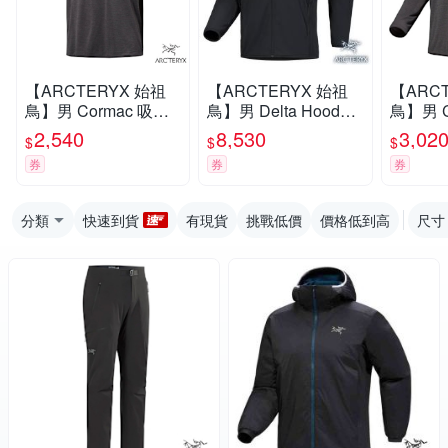
【ARCTERYX 始祖
【ARCTERYX 始祖
【ARC
鳥】男 Cormac 吸濕
鳥】男 Delta Hoody
鳥】男 C
排汗透氣防曬短袖圓
保暖連帽外套.休閒運
排汗透
2,540
8,530
3,02
$
$
$
領衫.套頭衫.休閒運動
動夾克/ X000010551
領衫.套
券
券
券
T恤.上衣_X00000971
黑
_X000
8 雜黑
分類
快速到貨
有現貨
挑戰低價
價格低到高
尺寸