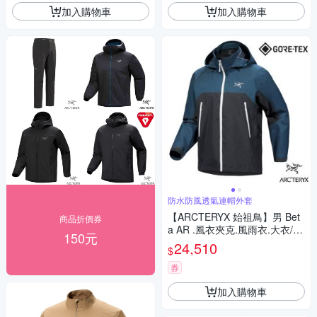
加入購物車
加入購物車
防水防風透氣連帽外套
【ARCTERYX 始祖鳥】男 Bet
商品折價券
a AR .風衣夾克.風雨衣.大衣/高
150元
耐久 GORE-TEX PRO ePE 面
24,510
$
料/ X000009906 黑綠撞色
券
加入購物車