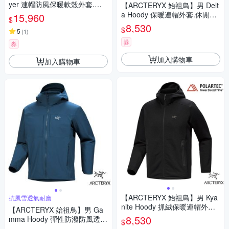
yer 連帽防風保暖軟殼外套.夾
【ARCTERYX 始祖鳥】男 Delt
克.風衣.機車外套/可調式風帽.
a Hoody 保暖連帽外套.休閒運
15,960
$
刷毛襯裡/ X000009894 黑
動夾克/ X000010551 黑
8,530
$
5
(
1
)
券
券
加入購物車
加入購物車
【ARCTERYX 始祖鳥】男 Kya
抗風雪透氣耐磨
nite Hoody 抓絨保暖連帽外套.
【ARCTERYX 始祖鳥】男 Ga
夾克_X000008446 黑
8,530
mma Hoody 彈性防潑防風透氣
$
保暖軟殼連帽外套.夾克_X0000