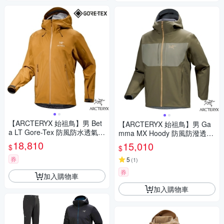
【ARCTERYX 始祖鳥】男 Bet
【ARCTERYX 始祖鳥】男 Ga
a LT Gore-Tex 防風防水透氣連
mma MX Hoody 防風防潑透氣
帽外套.夾克.風雨衣_X0000073
連帽外套.夾克.風雨衣_X00000
18,810
15,010
$
$
01 育空褐
8485 龍紋綠/糧草綠/帆布棕
券
5
(
1
)
券
加入購物車
加入購物車