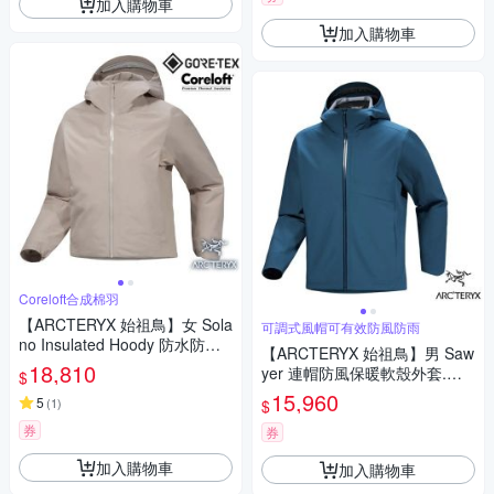
加入購物車
加入購物車
Coreloft合成棉羽
【ARCTERYX 始祖鳥】女 Sola
可調式風帽可有效防風防雨
no Insulated Hoody 防水防風
【ARCTERYX 始祖鳥】男 Saw
透氣保暖連帽化纖羽絨外套.風
18,810
yer 連帽防風保暖軟殼外套.夾
$
衣.夾克.大衣.X000010542 盧
克.風衣.機車外套/可調式風帽.
15,960
恩褐
5
(
1
)
$
刷毛襯裡/ X000009894 夜色藍
券
券
加入購物車
加入購物車