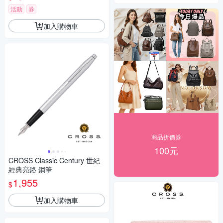
送禮盒提袋)
活動
券
加入購物車
商品折價券
100元
CROSS Classic Century 世紀
經典亮鉻 鋼筆
1,955
$
加入購物車