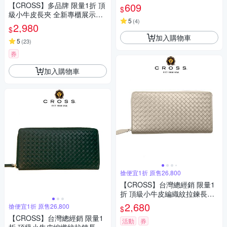
【CROSS】多品牌 限量1折 頂
609
$
級小牛皮長夾 全新專櫃展示品
5
(
4
)
(買就送暢銷男短夾）
2,980
$
加入購物車
5
(
23
)
券
加入購物車
搶便宜1折 原售26,800
【CROSS】台灣總經銷 限量1
折 頂級小牛皮編織紋拉鍊長夾
海倫系列 全新專櫃展示品 (柏
2,680
搶便宜1折 原售26,800
$
金色 送禮盒提袋)
【CROSS】台灣總經銷 限量1
活動
券