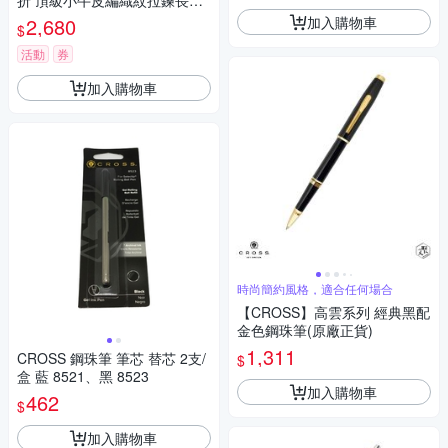
折 頂級小牛皮編織紋拉鍊長夾
海倫系列 全新專櫃展示品 (綠
加入購物車
2,680
$
色 送禮盒提袋)
活動
券
加入購物車
時尚簡約風格，適合任何場合
【CROSS】高雲系列 經典黑配
金色鋼珠筆(原廠正貨)
1,311
CROSS 鋼珠筆 筆芯 替芯 2支/
$
盒 藍 8521、黑 8523
加入購物車
462
$
加入購物車