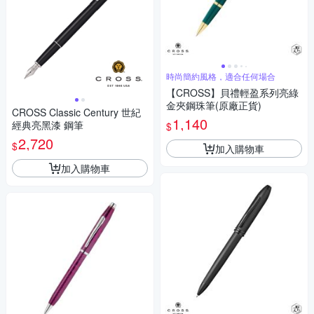
時尚簡約風格，適合任何場合
【CROSS】貝禮輕盈系列亮綠
金夾鋼珠筆(原廠正貨)
CROSS Classic Century 世紀
1,140
經典亮黑漆 鋼筆
$
2,720
$
加入購物車
加入購物車