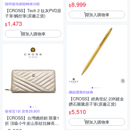
8,999
隨時隨地都能轉換功能
$
【CROSS】Tech 2 鈦灰PVD原
加入購物車
子筆/觸控筆(原廠正貨)
1,473
$
加入購物車
纖細優雅的線條
【CROSS】經典世紀 23K鍍金
鑽石圖騰原子筆(原廠正貨)
5,510
搶便宜1折 原售26,800
$
【CROSS】台灣總經銷 限量1
加入購物車
折 頂級小牛皮山形紋拉鍊長夾
莫妮卡系列 全新專櫃展示品(柏