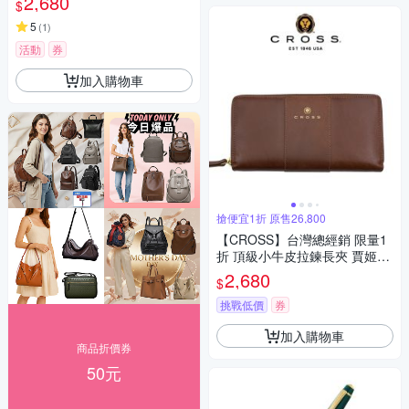
2,680
$
金色 送禮盒提袋)
5
(
1
)
活動
券
加入購物車
搶便宜1折 原售26,800
【CROSS】台灣總經銷 限量1
折 頂級小牛皮拉鍊長夾 賈姬系
列 全新專櫃展示品 (磚紅色 送
2,680
$
禮盒提袋)
挑戰低價
券
加入購物車
商品折價券
50元