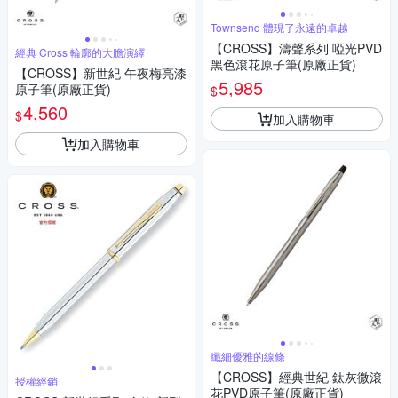
Townsend 體現了永遠的卓越
【CROSS】濤聲系列 啞光PVD
經典 Cross 輪廓的大膽演繹
黑色滾花原子筆(原廠正貨)
【CROSS】新世紀 午夜梅亮漆
5,985
原子筆(原廠正貨)
$
4,560
$
加入購物車
加入購物車
纖細優雅的線條
【CROSS】經典世紀 鈦灰微滾
授權經銷
花PVD原子筆(原廠正貨)