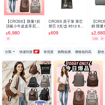
【CROSS】限量1折
CROSS 原子筆 筆芯
【CRO
頂級小牛皮皮革尼龍
替芯 3支/盒 8512 851
銷 限量
後背包肩背包 全新專
3 8514
皮女用
6,980
609
2,68
$
$
$
櫃展示品
系列 
券
活動
券
(大象灰
分類
快速到貨
有現貨
挑戰低價
價格低到高
顏色