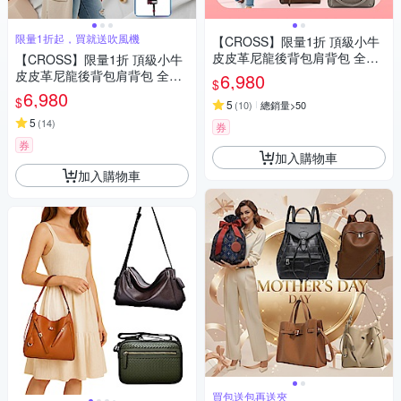
限量1折起，買就送吹風機
【CROSS】限量1折 頂級小牛
皮皮革尼龍後背包肩背包 全新
【CROSS】限量1折 頂級小牛
專櫃展示品
皮皮革尼龍後背包肩背包 全新
6,980
$
專櫃展示品 (買一送一買就送吹
6,980
$
5
(
10
)
總銷量>50
風機）
5
(
14
)
券
券
加入購物車
加入購物車
買包送包再送夾