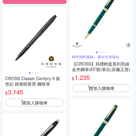
時尚簡約風格，適合任何場合
【CROSS】貝禮輕盈系列亮綠
金夾鋼筆(EF號)筆尖(原廠正貨)
1,235
$
CROSS Classic Centyry II 新
世紀 經典暗夜黑 鋼珠筆
加入購物車
3,145
$
加入購物車