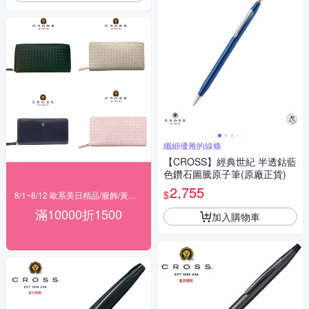
纖細優雅的線條
【CROSS】經典世紀 半透鈷藍
色鑽石圖騰原子筆(原廠正貨)
2,755
$
8/1~8/12 歐系美日精品/服飾/黃金 滿$10000現折1500
滿10000折1500
加入購物車