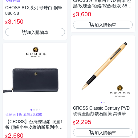
CROSS ATX系列 PVD 鋼筆 啞
授權經銷
黑/玫瑰金/啞鉻/深藍/鈦灰 886-
CROSS ATX系列 珍珠白 鋼筆
41/886-42/886-43/886-45/886
3,600
886-38
$
-46
3,150
$
加入購物車
加入購物車
CROSS Classic Century PVD
玫瑰金蝕刻鑽石圖騰 鋼珠筆
搶便宜1折 原售26,800
2,295
【CROSS】台灣總經銷 限量1
$
折 頂級小牛皮維納斯系列拉鍊
加入購物車
長夾 全新專櫃展示品(深藍色
2,680
$