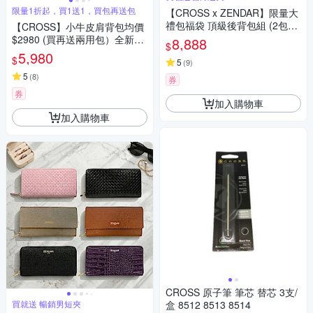
限量1折起，買1送1，買包再送包
【CROSS x ZENDAR】限量大
禮包福袋 頂級後背包組 (2包1
【CROSS】小牛皮肩背包均價
夾福袋組 送禮/現貨) 特價1折起
$2980 (買再送兩用包）全新專
8,888
$
櫃展示品
5,980
$
5
(
9
)
5
(
8
)
券
券
加入購物車
加入購物車
CROSS 原子筆 筆芯 替芯 3支/
買就送 暢銷男短夾
盒 8512 8513 8514