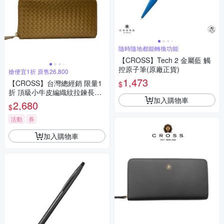
隨時隨地都能轉換功能
【CROSS】Tech 2 金屬藍 觸
控原子筆(原廠正貨)
搶便宜1折 原售26,800
1,473
【CROSS】台灣總經銷 限量1
$
折 頂級小牛皮編織紋拉鍊長夾
加入購物車
海倫系列 全新專櫃展示品 (發
2,680
$
財金色 送禮盒提袋)
活動
券
加入購物車