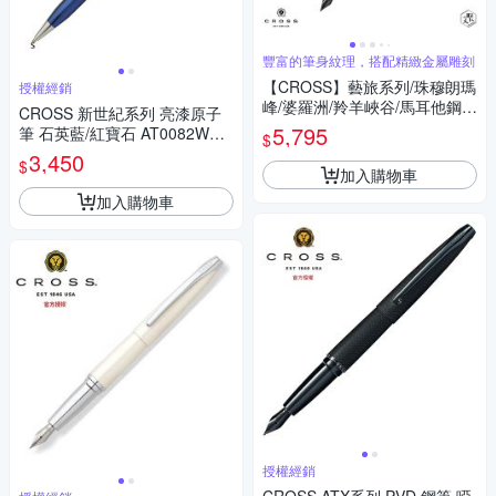
豐富的筆身紋理，搭配精緻金屬雕刻
【CROSS】藝旅系列/珠穆朗瑪
授權經銷
峰/婆羅洲/羚羊峽谷/馬耳他鋼筆
CROSS 新世紀系列 亮漆原子
(原廠正貨)
5,795
筆 石英藍/紅寶石 AT0082WG-
$
87 / AT0082WG-88
3,450
$
加入購物車
加入購物車
授權經銷