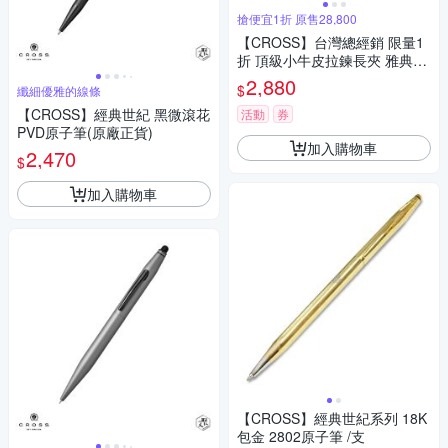
搶便宜1折 原售28,800
【CROSS】台灣總經銷 限量1
折 頂級小牛皮拉鍊長夾 雅典娜
系列 全新專櫃展示品(大象灰
2,880
$
纖細優雅的線條
送禮盒提袋)
【CROSS】經典世紀 黑微滾花
活動
券
PVD原子筆(原廠正貨)
加入購物車
2,470
$
加入購物車
【CROSS】經典世紀系列 18K
包金 2802原子筆 /支