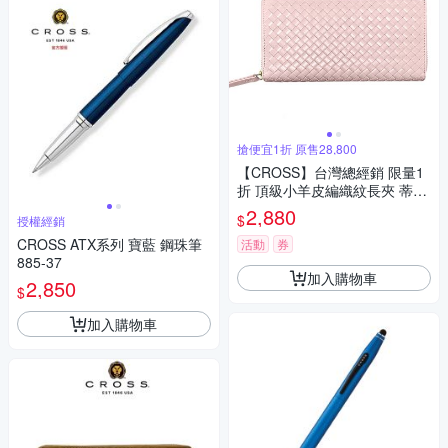
搶便宜1折 原售28,800
【CROSS】台灣總經銷 限量1
折 頂級小羊皮編織紋長夾 蒂蜜
特系列 全新專櫃展示品(粉色
2,880
$
授權經銷
送禮盒提袋)
CROSS ATX系列 寶藍 鋼珠筆
活動
券
885-37
加入購物車
2,850
$
加入購物車