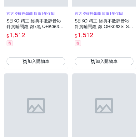
官方授權經銷商 原廠1年保固
官方授權經銷商 原廠1年保固
SEIKO 精工 經典不敗靜音秒
SEIKO 精工 經典不敗靜音秒
針貪睡鬧鐘-銀x黑 QHK063K_
針貪睡鬧鐘-銀 QHK063S_SK
SK045
045
1,512
1,512
$
$
券
券
加入購物車
加入購物車