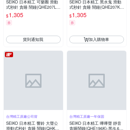
SEIKO 日本精工 可樂圈 滑動
SEIKO 日本精工 黑水鬼 滑動
式秒針 貪睡 鬧鐘(QHE207L)1
式秒針 貪睡 鬧鐘(QHE207K)1
0.4X9.7cm
0.4X9.7cm
1,305
1,305
$
$
券
券
貨到通知我
加入購物車
台灣精工原廠公司貨
台灣精工原廠一年保固
SEIKO 日本精工 響鈴 大聲公
SEIKO 日本精工 嗶嗶聲 靜音
滑動式秒針 貪睡 鬧鐘(QHK06
貪睡鬧鐘(QHE196K)-黑/6.6X