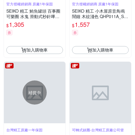
官方授權經銷商 原廠1年保固
官方授權經銷商 原廠1年保固
SEIKO 精工 鮪魚罐頭 百事圈
SEIKO 精工 小木屋原音鳥鳴
可樂圈 水鬼 滑動式秒針嗶嗶
鬧鐘 木紋淺色 QHP011A_SK
聲靜音貪睡造型鬧鐘 QHE207
045
1,305
1,557
$
$
L_SK045
券
券
加入購物車
加入購物車
補貨中
台灣精工原廠一年保固
可轉式錶圈-台灣精工原廠公司貨