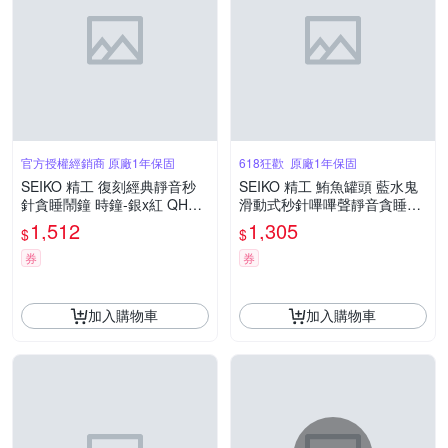
官方授權經銷商 原廠1年保固
618狂歡 原廠1年保固
SEIKO 精工 復刻經典靜音秒
SEIKO 精工 鮪魚罐頭 藍水鬼
針貪睡鬧鐘 時鐘-銀x紅 QHK0
滑動式秒針嗶嗶聲靜音貪睡造
63R_SK045
型鬧鐘 QHE207E_SK045
1,512
1,305
$
$
券
券
加入購物車
加入購物車