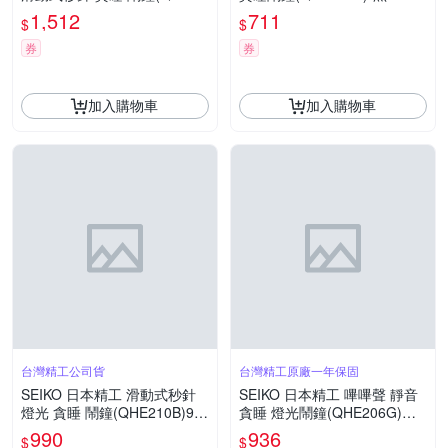
3K)黑15.2X12.2cm
6.6cm
1,512
711
$
$
券
券
加入購物車
加入購物車
台灣精工公司貨
台灣精工原廠一年保固
SEIKO 日本精工 滑動式秒針
SEIKO 日本精工 嗶嗶聲 靜音
燈光 貪睡 鬧鐘(QHE210B)9.1
貪睡 燈光鬧鐘(QHE206G)金/
X8.6cm
9.9X11.3cm
990
936
$
$