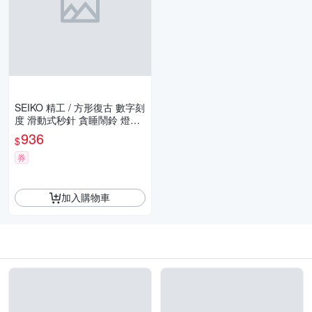
SEIKO 精工 / 方形復古 數字刻
度 滑動式秒針 貪睡鬧鈴 燈光
夜光 靜音鬧鐘 / 白x綠 / QHE1
936
$
95M /SK048
券
加入購物車