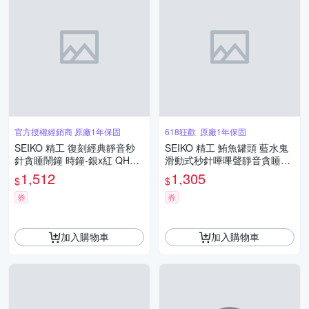
官方授權經銷商 原廠1年保固
618狂歡 原廠1年保固
SEIKO 精工 復刻經典靜音秒
SEIKO 精工 鮪魚罐頭 藍水鬼
針貪睡鬧鐘 時鐘-銀x紅 QHK0
滑動式秒針嗶嗶聲靜音貪睡造
63R_SK045
型鬧鐘 QHE207E_SK045
1,512
1,305
$
$
券
券
加入購物車
加入購物車