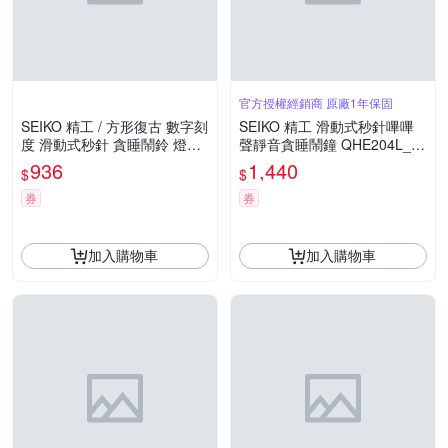
官方授權經銷商 原廠1年保固
SEIKO 精工 / 方形復古 數字刻
SEIKO 精工 滑動式秒針嗶嗶
度 滑動式秒針 貪睡鬧鈴 燈光
聲靜音貪睡鬧鐘 QHE204L_S
夜光 靜音鬧鐘 / 白x綠 / QHE1
K045
936
1,440
$
$
95M /SK048
券
券
加入購物車
加入購物車