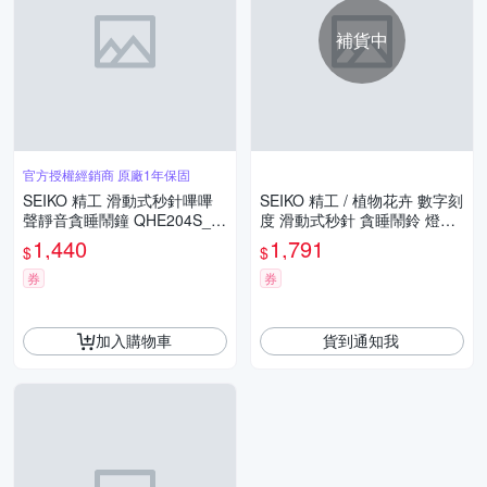
補貨中
官方授權經銷商 原廠1年保固
SEIKO 精工 滑動式秒針嗶嗶
SEIKO 精工 / 植物花卉 數字刻
聲靜音貪睡鬧鐘 QHE204S_S
度 滑動式秒針 貪睡鬧鈴 燈光
K045
夜光 靜音鬧鐘-白色#QHP012
1,440
1,791
$
$
W/SK048
券
券
加入購物車
貨到通知我