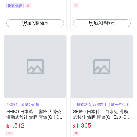
挑戰低價
券
券
加入購物車
加入購物車
台灣精工原廠公司貨
可轉式錶圈-台灣精工原廠一年保固
SEIKO 日本精工 響鈴 大聲公
SEIKO 日本精工 白水鬼 滑動
滑動式秒針 貪睡 鬧鐘(QHK06
式秒針 貪睡 鬧鐘(QHE207S)
3S)銀15.2X12.2cm
白/10.4X9.7cm
1,512
1,305
$
$
券
券