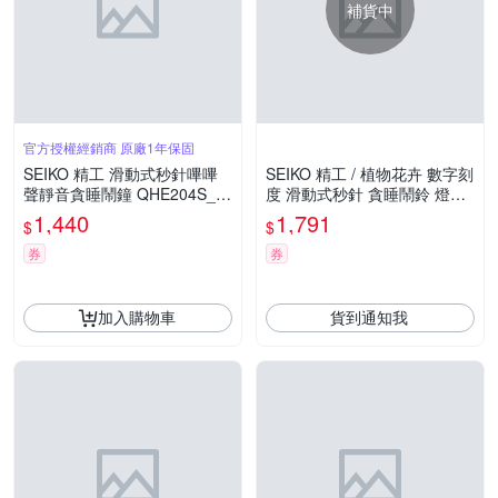
補貨中
官方授權經銷商 原廠1年保固
SEIKO 精工 滑動式秒針嗶嗶
SEIKO 精工 / 植物花卉 數字刻
聲靜音貪睡鬧鐘 QHE204S_S
度 滑動式秒針 貪睡鬧鈴 燈光
K045
夜光 靜音鬧鐘-白色#QHP012
1,440
1,791
$
$
W/SK048
券
券
加入購物車
貨到通知我