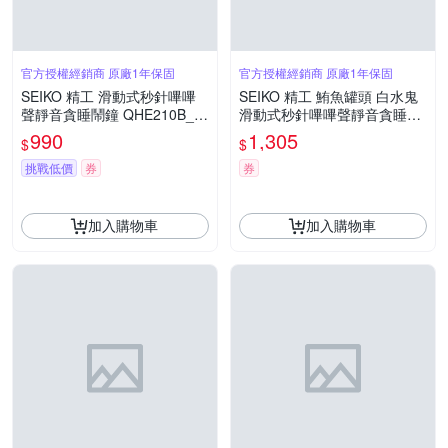
官方授權經銷商 原廠1年保固
官方授權經銷商 原廠1年保固
SEIKO 精工 滑動式秒針嗶嗶
SEIKO 精工 鮪魚罐頭 白水鬼
聲靜音貪睡鬧鐘 QHE210B_S
滑動式秒針嗶嗶聲靜音貪睡造
K045
型鬧鐘 QHE207S_SK045
990
1,305
$
$
挑戰低價
券
券
加入購物車
加入購物車